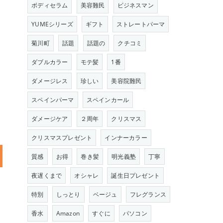
ボディセラム
美容難民
ビジネスマン
YUMEシリーズ
ギフト
ストレートパーマ
菊川町
話題
話題の
クチコミ
ダブルカラー
モテ髪
1番
ダメージレス
珍しい
美容院難民
スペインパーマ
スペインカール
ダメージケア
２周年
クリスマス
クリスマスプレゼント
インナーカラー
質感
お得
巻き髪
明光義塾
丁寧
夜遅くまで
オシャレ
誕生日プレゼント
特別
しっとり
ベージュ
フレグランス
香水
Amazon
すぐに
パソコン