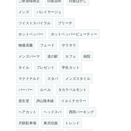
ご新規様限定
白髪染め
白髪ぼかし
メンズ
バレイヤージュ
ツイストスパイラル
ブリーチ
ホットペッパー
ホットペッパービューティー
物価高騰
フェード
サラサラ
メンズパーマ
道の駅
カフェ
病院
ネイル
プレゼント
学生カット
マクドナルド
スタバ
メンズスタイル
バーバー
ルベル
タカラベルモント
資生堂
JR山陰本線
イルミナカラー
ヘアカット
ヘッドスパ
西田パーキング
月額駐車場
東武住販
トレンド