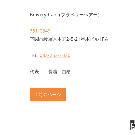
Bravery-hair（ブラベリーヘアー）
751-0849
下関市綾羅木本町2-5-21星木ビル1F右
TEL
083-253-1030
代表 長濵 由昂
< 前のページ