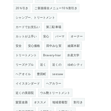
20％引き
ご新規様全メニュー10％割引き
シャンプー、トリートメント
カードでお支払い
第二駐車場
カットが上手い
安心
パーマ
オーナー
安全
安心価格
田中みな実
綾羅木駅
トリートメント
Bravery-hiar
水産大学
リーズナブル
近く
近くの
ゆめシティ
ヘアオイル
豊田町
seesaw
イイスタンダード
ヘアカラー
近くの美容院
ウル艶トリートメント
髪質改善
オススメ
地域密着型
割引き