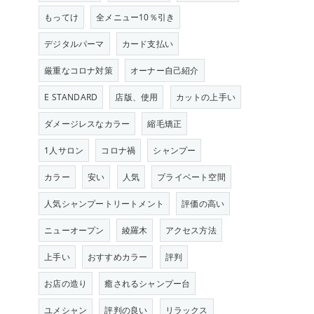
もってけ
全メニュー10％引き
デジタルパーマ
カード支払い
厳重なコロナ対策
オーナー自己紹介
E STANDARD
店版、使用
カットの上手い
ダメージレスなカラー
縮毛矯正
1人サロン
コロナ禍
シャンプー
カラー
安い
人気
プライベート空間
人気シャンプートリートメント
評価の高い
ニューオープン
綾羅木
アクセス方法
上手い
おすすめカラー
評判
お店の造り
癒されるシャンプー台
ユメシャン
評判の良い
リラックス