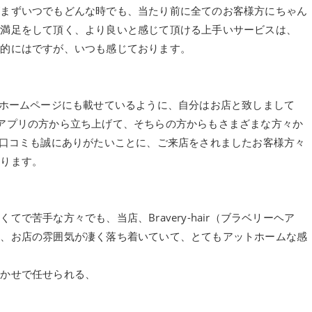
がまずいつでもどんな時でも、当たり前に全てのお客様方にちゃん
ご満足をして頂く、より良いと感じて頂ける上手いサービスは、
人的にはですが、いつも感じております。
の、公式ホームページにも載せているように、自分はお店と致しまして
ジネスアプリの方から立ち上げて、そちらの方からもさまざまな方々か
ー）の、口コミも誠にありがたいことに、ご来店をされましたお客様方々
おります。
で苦手な方々でも、当店、Bravery-hair（ブラベリーヘア
て、お店の雰囲気が凄く落ち着いていて、とてもアットホームな感
まかせで任せられる、