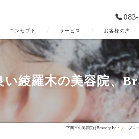
083
コンセプト
サービス
お客様の声
下関市の美容院･Bravery-hairの口コミ情報
下関市の美容院･Bravery-hairの評判
綾羅木の美容院、Brave
下関市の美容院･Bravery-hairのお客様の声
下関市の美容院はBravery-hair
ブロ