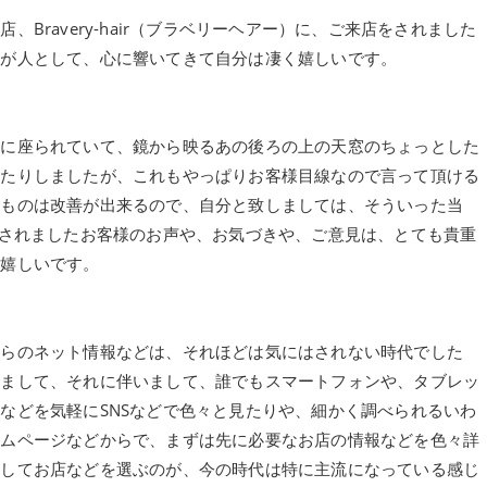
Bravery-hair（ブラベリーヘアー）に、ご来店をされました
りが人として、心に響いてきて自分は凄く嬉しいです。
スに座られていて、鏡から映るあの後ろの上の天窓のちょっとした
ったりしましたが、これもやっぱりお客様目線なので言って頂ける
るものは改善が出来るので、自分と致しましては、そういった当
ご来店をされましたお客様のお声や、お気づきや、ご意見は、とても貴重
変嬉しいです。
からのネット情報などは、それほどは気にはされない時代でした
きまして、それに伴いまして、誰でもスマートフォンや、タブレッ
などを気軽にSNSなどで色々と見たりや、細かく調べられるいわ
ームページなどからで、まずは先に必要なお店の情報などを色々詳
断してお店などを選ぶのが、今の時代は特に主流になっている感じ