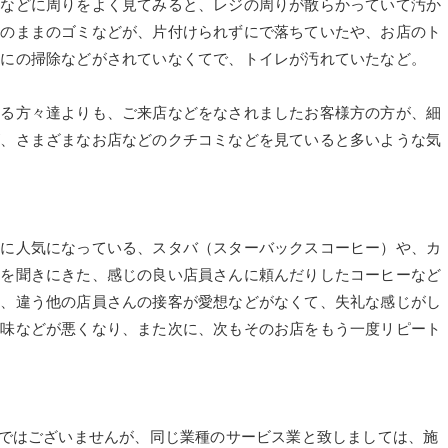
際などに周りをよく見てみると、レジの周りが散らかっていて汚か
そのままのゴミなどが、片付けられずにで落ちていたや、お店のト
的にの掃除などがされていなくてで、トイレが汚れていたなど。
いる方々達よりも、ご来店などをなされましたお客様方の方が、細
が、さまざまなお店などのクチコミなどを見ていると多いような気
特に人気になっている、スタバ（スターバックスコーヒー）や、カ
ーを聞きにきた、感じの良い店員さんに頼んだりしたコーヒーなど
に、違う他の店員さんの接客が愛想などがなくて、失礼な感じがし
後味などが悪くなり、また次に、次もそのお店をもう一度リピート
も飲食店ではございませんが、同じ業種のサービス業と致しましては、施