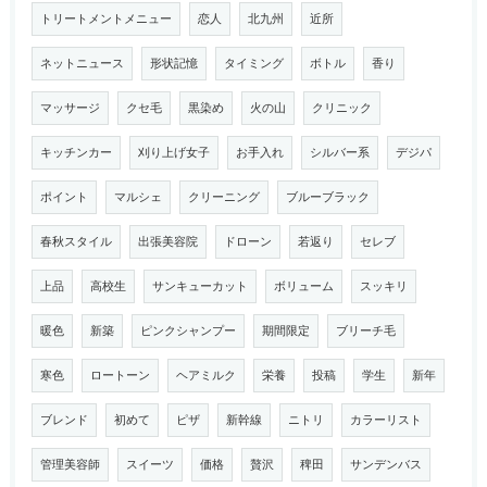
トリートメントメニュー
恋人
北九州
近所
ネットニュース
形状記憶
タイミング
ボトル
香り
マッサージ
クセ毛
黒染め
火の山
クリニック
キッチンカー
刈り上げ女子
お手入れ
シルバー系
デジパ
ポイント
マルシェ
クリーニング
ブルーブラック
春秋スタイル
出張美容院
ドローン
若返り
セレブ
上品
高校生
サンキューカット
ボリューム
スッキリ
暖色
新築
ピンクシャンプー
期間限定
ブリーチ毛
寒色
ロートーン
ヘアミルク
栄養
投稿
学生
新年
ブレンド
初めて
ピザ
新幹線
ニトリ
カラーリスト
管理美容師
スイーツ
価格
贅沢
稗田
サンデンバス