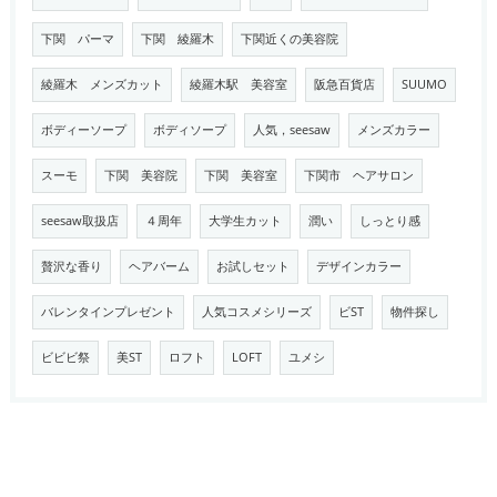
下関 パーマ
下関 綾羅木
下関近くの美容院
綾羅木 メンズカット
綾羅木駅 美容室
阪急百貨店
SUUMO
ボディーソープ
ボディソープ
人気，seesaw
メンズカラー
スーモ
下関 美容院
下関 美容室
下関市 ヘアサロン
seesaw取扱店
４周年
大学生カット
潤い
しっとり感
贅沢な香り
ヘアバーム
お試しセット
デザインカラー
バレンタインプレゼント
人気コスメシリーズ
ビST
物件探し
ビビビ祭
美ST
ロフト
LOFT
ユメシ