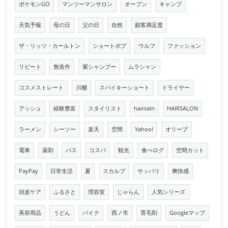
ポケモンGO
マンツーマンサロン
オープン
キャンプ
天気予報
母の日
父の日
自然
顧客満足度
ザ・リッツ・カールトン
ショートボブ
ウルフ
ファッション
リピート
無造作
紫シャンプー
ムラシャン
コスメストレート
川棚
スパイキーショート
ドライヤー
アッシュ
経験豊富
スタイリスト
hairsaln
HAIRSALON
ラーメン
シーソー
楽天
空間
Yahoo!
オリーブ
電車
薬剤
バス
コスパ
観光
食べログ
空間カット
PayPay
日常生活
夏
スカルプ
サッパリ
爽快感
頭皮ケア
ふるさと
理容室
じゃらん
人気シリーズ
美容用品
うどん
バイク
西ノ市
育毛剤
Googleマップ