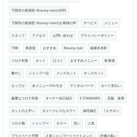
下関市の美容院･Bravery-hairの評判
下関市の美容院･Bravery-hairのお客様の声
サービス
メニュー
スタッフ
アクセス
お問い合わせ
プライバシーポリシー
下関
美容室
おすすめ
Bravery-hair
綾羅木本町
コロナ対策
カット
口コミ
おすすめメニュー
駐車場
癒やし
シャンプー台
メンズカット
キッズカット
もってけ
全メニュー10％引き
デジタルパーマ
カード支払い
厳重なコロナ対策
オーナー自己紹介
E STANDARD
店版、使用
カットの上手い
ダメージレスなカラー
縮毛矯正
1人サロン
コロナ禍
シャンプー
カラー
安い
人気
プライベート空間
人気シャンプートリートメント
評価の高い