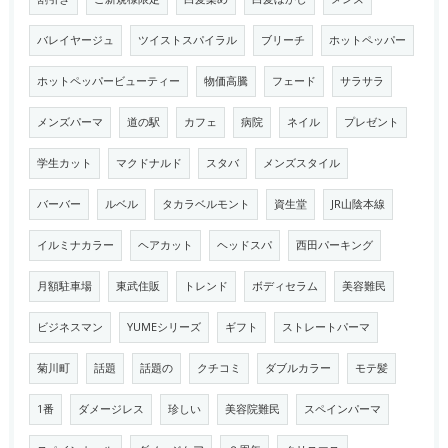
バレイヤージュ
ツイストスパイラル
ブリーチ
ホットペッパー
ホットペッパービューティー
物価高騰
フェード
サラサラ
メンズパーマ
道の駅
カフェ
病院
ネイル
プレゼント
学生カット
マクドナルド
スタバ
メンズスタイル
バーバー
ルベル
タカラベルモント
資生堂
JR山陰本線
イルミナカラー
ヘアカット
ヘッドスパ
西田パーキング
月額駐車場
東武住販
トレンド
ボディセラム
美容難民
ビジネスマン
YUMEシリーズ
ギフト
ストレートパーマ
菊川町
話題
話題の
クチコミ
ダブルカラー
モテ髪
1番
ダメージレス
珍しい
美容院難民
スペインパーマ