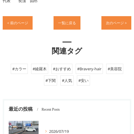
代表 長濵 由昂
< 前のページ
一覧に戻る
次のページ >
関連タグ
#カラー
#綾羅木
#おすすめ
#Bravery-hair
#美容院
#下関
#人気
#安い
最近の投稿
Recent Posts
2026/07/19