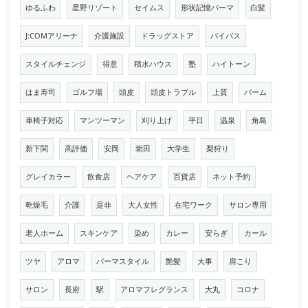
ゆるふわ
星野リゾート
セイムス
形状記憶パーマ
白髪
J:COMアリーナ
介護施設
ドラッグストア
バイパス
スタイルチェンジ
得意
積水ハウス
塾
ハイトーン
はま寿司
ゴルフ場
頭皮
頭皮トラブル
上質
バーム
車椅子対応
マンツーマン
刈り上げ
平日
温泉
角島
新下関
高評価
安岡
垢田
大学生
梨狩り
グレイカラー
飲食店
ヘアケア
百貨店
ネット予約
乾燥毛
介護
是非
大人女性
在宅ワーク
サロン専用
老人ホーム
スキンケア
染め
カレー
安らぎ
カール
ツヤ
アロマ
パーマスタイル
艶髪
大事
肩こり
サロン
長府
駅
アロマフレグランス
大丸
コロナ