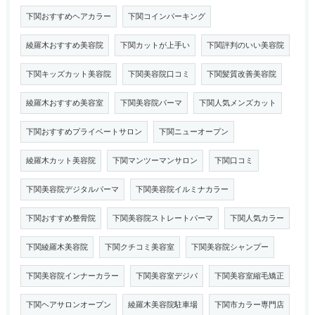
下関おすすめヘアカラー
下関コインパーキング
綾羅木おすすめ美容院
下関カットが上手い
下関評判のいい美容院
下関キッズカット美容院
下関美容院口コミ
下関髪質改善美容院
綾羅木おすすめ美容室
下関美容院パーマ
下関人気メンズカット
下関おすすめプライベートサロン
下関ニューオープン
綾羅木カット美容院
下関マンツーマンサロン
下関口コミ
下関美容院デジタルパーマ
下関美容院イルミナカラー
下関おすすめ整骨院
下関美容院ストレートパーマ
下関人気カラー
下関綾羅木美容院
下関クチコミ美容室
下関美容院シャンプー
下関美容院インナーカラー
下関美容室デジパ
下関美容室縮毛矯正
下関ヘアサロンオープン
綾羅木美容院駐車場
下関市カラー専門店