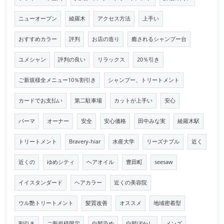
ニューオープン
綾羅木
アクセス方法
上手い
おすすめカラー
評判
お店の造り
癒されるシャンプー台
ユメシャン
評判の良い
リラックス
20％引き
ご新規様全メニュー10％割引き
シャンプー、トリートメント
カードでお支払い
第二駐車場
カットが上手い
安心
パーマ
オーナー
安全
安心価格
田中みな実
綾羅木駅
トリートメント
Bravery-hiar
水産大学
リーズナブル
近く
近くの
ゆめシティ
ヘアオイル
豊田町
seesaw
イイスタンダード
ヘアカラー
近くの美容院
ウル艶トリートメント
髪質改善
オススメ
地域密着型
割引き
ご新規様限定
白髪染め
白髪ぼかし
メンズ