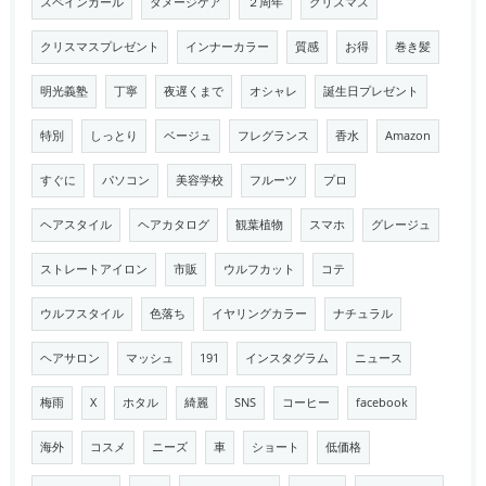
スペインカール
ダメージケア
２周年
クリスマス
クリスマスプレゼント
インナーカラー
質感
お得
巻き髪
明光義塾
丁寧
夜遅くまで
オシャレ
誕生日プレゼント
特別
しっとり
ベージュ
フレグランス
香水
Amazon
すぐに
パソコン
美容学校
フルーツ
プロ
ヘアスタイル
ヘアカタログ
観葉植物
スマホ
グレージュ
ストレートアイロン
市販
ウルフカット
コテ
ウルフスタイル
色落ち
イヤリングカラー
ナチュラル
ヘアサロン
マッシュ
191
インスタグラム
ニュース
梅雨
X
ホタル
綺麗
SNS
コーヒー
facebook
海外
コスメ
ニーズ
車
ショート
低価格