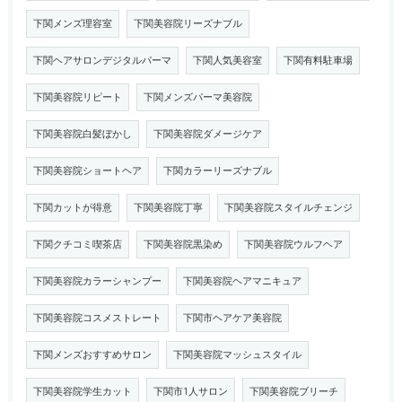
下関メンズ理容室
下関美容院リーズナブル
下関ヘアサロンデジタルパーマ
下関人気美容室
下関有料駐車場
下関美容院リピート
下関メンズパーマ美容院
下関美容院白髪ぼかし
下関美容院ダメージケア
下関美容院ショートヘア
下関カラーリーズナブル
下関カットが得意
下関美容院丁寧
下関美容院スタイルチェンジ
下関クチコミ喫茶店
下関美容院黒染め
下関美容院ウルフヘア
下関美容院カラーシャンプー
下関美容院ヘアマニキュア
下関美容院コスメストレート
下関市ヘアケア美容院
下関メンズおすすめサロン
下関美容院マッシュスタイル
下関美容院学生カット
下関市1人サロン
下関美容院ブリーチ