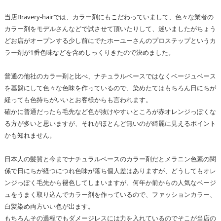
当店Bravery-hairでは、カラー剤にもこだわっていまして、色々な業者の
カラー剤をモデルさんなどで試させて頂いたりして、迷いましたがちょう
どお店がオープンする少し前にでたホーユーさんのプロステップというカ
ラー剤が1番色味などを含めしっくりきたので決めました。
普通の他社のカラー剤と比べ、ナチュラルベースではなくベージュベース
を基盤にして色々な色味を作っているので、染めたてはもちろん日にちが
経っても色持ちがいいとお客様からも言われます。
確かに普通だったら毛先など色が抜けやすいところが赤オレンジっぽくな
る方が多いと思いますが、それがほとんど無いのが綺麗に見えるポイント
かも知れません。
日本人の髪質と今までナチュラルベースのカラー剤だとメラニン色素の関
係で日にちが経つにつれ色味が落ち個人差はありますが、どうしてもオレ
ンジっぽく毛先から褪色してしまいますが、何年か前からの人気なベージ
ュをうまく取り込んでカラー剤を作っているので、ファッションカラー、
白髪染め両方いい色が出ます。
もちろんその過程でもダメージレスには力を入れているのでそこが当店の