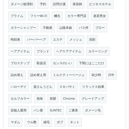
ダメージ処理剤
予約
訪問介護
美容師
ビジネスホテル
プライム
フリーWi-Fi
幡生
カラー専門店
老若男女
カラーシャンプー
不動産
山陰本線
バス停
ブロー
時刻表
バーバーヘア
エステ
メッシュ
洗剤
ヘアアイテム
ブランド
ヘアケアアイテム
カラーリング
プロステップ
取扱店
センスのいい
下関にはここだけ
詰め替え
詰め替え用
ミルクティーベージュ
幼少時
川中
ハローデイ
資さんうどん
スキバサミ
リラックス効果
セルフカラー
色味
前髪
Chrome
グレードアップ
芸能人愛用
パン屋
SUNTEC
ご褒美
ダメージ毛
マダム
ウル艶
縮毛
ボブ
ネット