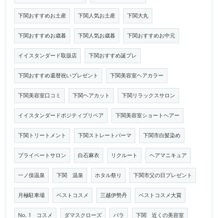
下関おすすめお土産
下関人気お土産
下関大丸
下関おすすめお歳暮
下関人気お歳暮
下関おすすめお中元
イイスタンダード取扱店
下関おすすめ誕プレ
下関おすすめ還暦祝いプレゼント
下関美容室ヘアカラー
下関美容室口コミ
下関ヘアカット
下関リラックスサロン
イイスタンダードポジティブリペア
下関美容室ショートヘアー
下関トリートメント
下関ストレートパーマ
下関市白髪染め
プライベートサロン
白石麻衣
リクルート
ヘアマニキュア
一ノ俣温泉
下関 温泉
ホタル祭り
下関市父の日プレゼント
月極駐車場
ベストコスメ
三越伊勢丹
ベストコスメ大賞
No. 1 コスメ
ダマスクローズ
バラ
下関 近くの美容室