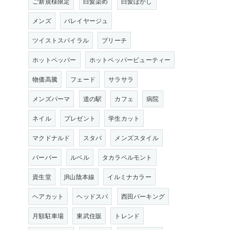
ご新規様限定
白髪染め
白髪ぼかし
メンズ
バレイヤージュ
ツイストスパイラル
ブリーチ
ホットペッパー
ホットペッパービューティー
物価高騰
フェード
サラサラ
メンズパーマ
道の駅
カフェ
病院
ネイル
プレゼント
学生カット
マクドナルド
スタバ
メンズスタイル
バーバー
ルベル
タカラベルモント
資生堂
JR山陰本線
イルミナカラー
ヘアカット
ヘッドスパ
西田パーキング
月額駐車場
東武住販
トレンド