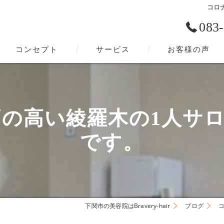
コロナ
083
コンセプト
サービス
お客様の声
下関市の美容院･Bravery-hairの口コミ情報
下関市の美容院･Bravery-hairの評判
高い綾羅木の1人サロン、Br
下関市の美容院･Bravery-hairのお客様の声
です。
下関市の美容院はBravery-hair
ブログ
コ