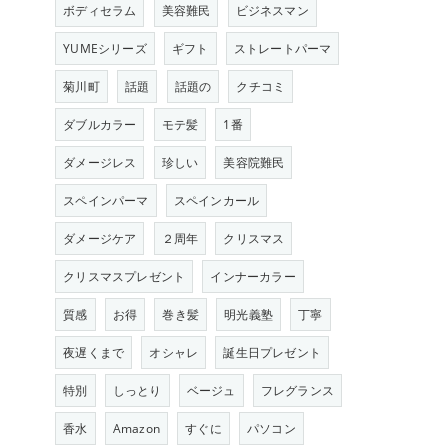
ボディセラム
美容難民
ビジネスマン
YUMEシリーズ
ギフト
ストレートパーマ
菊川町
話題
話題の
クチコミ
ダブルカラー
モテ髪
1番
ダメージレス
珍しい
美容院難民
スペインパーマ
スペインカール
ダメージケア
２周年
クリスマス
クリスマスプレゼント
インナーカラー
質感
お得
巻き髪
明光義塾
丁寧
夜遅くまで
オシャレ
誕生日プレゼント
特別
しっとり
ベージュ
フレグランス
香水
Amazon
すぐに
パソコン