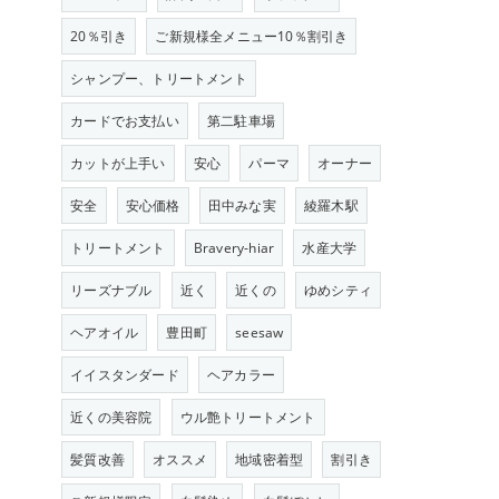
20％引き
ご新規様全メニュー10％割引き
シャンプー、トリートメント
カードでお支払い
第二駐車場
カットが上手い
安心
パーマ
オーナー
安全
安心価格
田中みな実
綾羅木駅
トリートメント
Bravery-hiar
水産大学
リーズナブル
近く
近くの
ゆめシティ
ヘアオイル
豊田町
seesaw
イイスタンダード
ヘアカラー
近くの美容院
ウル艶トリートメント
髪質改善
オススメ
地域密着型
割引き