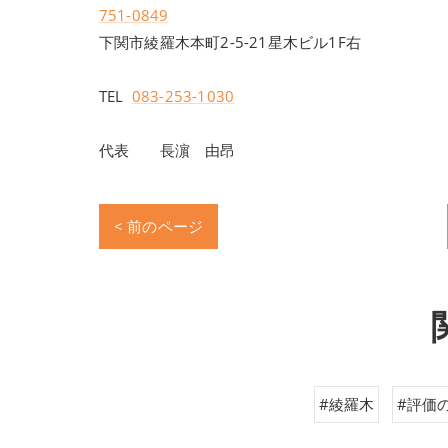
751-0849
下関市綾羅木本町2-5-21星木ビル1F右
TEL
083-253-1030
代表 長濵 由昂
< 前のページ
#綾羅木
#評価