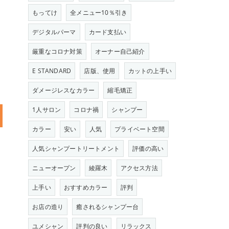
もってけ
全メニュー10％引き
デジタルパーマ
カード支払い
厳重なコロナ対策
オーナー自己紹介
E STANDARD
店版、使用
カットの上手い
ダメージレスなカラー
縮毛矯正
1人サロン
コロナ禍
シャンプー
カラー
安い
人気
プライベート空間
人気シャンプートリートメント
評価の高い
ニューオープン
綾羅木
アクセス方法
上手い
おすすめカラー
評判
お店の造り
癒されるシャンプー台
ユメシャン
評判の良い
リラックス