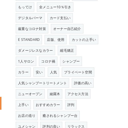
もってけ
全メニュー10％引き
デジタルパーマ
カード支払い
厳重なコロナ対策
オーナー自己紹介
E STANDARD
店版、使用
カットの上手い
ダメージレスなカラー
縮毛矯正
1人サロン
コロナ禍
シャンプー
カラー
安い
人気
プライベート空間
人気シャンプートリートメント
評価の高い
ニューオープン
綾羅木
アクセス方法
上手い
おすすめカラー
評判
お店の造り
癒されるシャンプー台
ユメシャン
評判の良い
リラックス