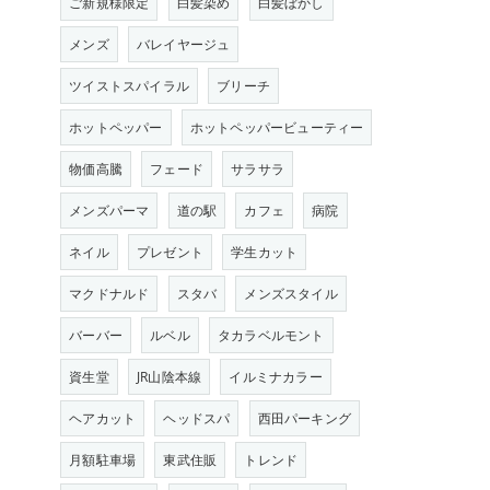
ご新規様限定
白髪染め
白髪ぼかし
メンズ
バレイヤージュ
ツイストスパイラル
ブリーチ
ホットペッパー
ホットペッパービューティー
物価高騰
フェード
サラサラ
メンズパーマ
道の駅
カフェ
病院
ネイル
プレゼント
学生カット
マクドナルド
スタバ
メンズスタイル
バーバー
ルベル
タカラベルモント
資生堂
JR山陰本線
イルミナカラー
ヘアカット
ヘッドスパ
西田パーキング
月額駐車場
東武住販
トレンド