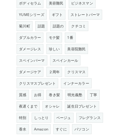
ボディセラム
美容難民
ビジネスマン
YUMEシリーズ
ギフト
ストレートパーマ
菊川町
話題
話題の
クチコミ
ダブルカラー
モテ髪
1番
ダメージレス
珍しい
美容院難民
スペインパーマ
スペインカール
ダメージケア
２周年
クリスマス
クリスマスプレゼント
インナーカラー
質感
お得
巻き髪
明光義塾
丁寧
夜遅くまで
オシャレ
誕生日プレゼント
特別
しっとり
ベージュ
フレグランス
香水
Amazon
すぐに
パソコン