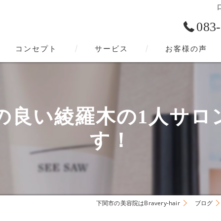
083
コンセプト
サービス
お客様の声
下関市の美容院･Bravery-hairの口コミ情報
下関市の美容院･Bravery-hairの評判
い綾羅木の1人サロンBra
下関市の美容院･Bravery-hairのお客様の声
す！
下関市の美容院はBravery-hair
ブログ