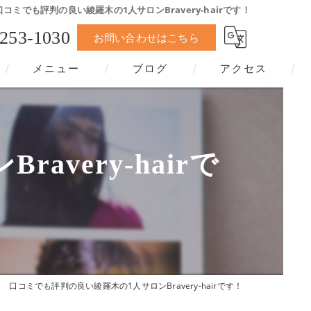
口コミでも評判の良い綾羅木の1人サロンBravery-hairです！
-253-1030
お問い合わせはこちら
メニュー
ブログ
アクセス
very-hairで
口コミでも評判の良い綾羅木の1人サロンBravery-hairです！