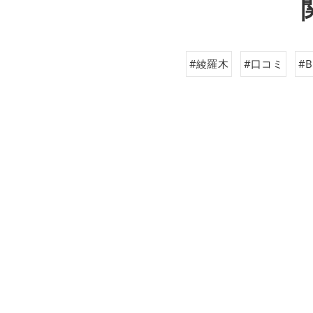
#綾羅木
#口コミ
#B