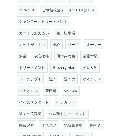
20％引き
ご新規様全メニュー10％割引き
シャンプー、トリートメント
カードでお支払い
第二駐車場
カットが上手い
安心
パーマ
オーナー
安全
安心価格
田中みな実
綾羅木駅
トリートメント
Bravery-hiar
水産大学
リーズナブル
近く
近くの
ゆめシティ
ヘアオイル
豊田町
seesaw
イイスタンダード
ヘアカラー
近くの美容院
ウル艶トリートメント
髪質改善
オススメ
地域密着型
割引き