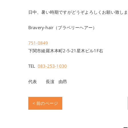
日中、暑い時期ですがどうぞよろしくお願い致し
Bravery-hair（ブラベリーヘアー）
751-0849
下関市綾羅木本町2-5-21星木ビル1F右
TEL
083-253-1030
代表 長濵 由昂
< 前のページ