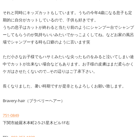
それと同時にキッズカットもしています。うちの今年4歳になる息子も定
期的に自分がカットしているので、子供も好きです。
うちの息子はカットが終わると当たり前のようにシャンプー台でシャンプ
ーしてもらうのが気持ちいいみたいでかっこよくしてね。などお家の風呂
場でシャンプーする時も口癖のように言います笑
ただ小さなお子様でもハサミみたいな尖ったものをみると泣いてしまい途
中でカットが出来ない場合などもあります。お子様の皮膚はまだ柔らかく
ケガはさせたくないので…その辺りはご了承下さい。
長くなりました、暑い時期ですが是非ともよろしくお願い致します。
Bravery-hair（ブラベリーヘアー）
751-0849
下関市綾羅木本町2-5-21星木ビル1F右