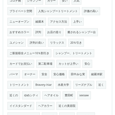
コロナ禍
シャンプー
カラー
安い
人気
プライベート空間
人気シャンプートリートメント
評価の高い
ニューオープン
綾羅木
アクセス方法
上手い
おすすめカラー
評判
お店の造り
癒されるシャンプー台
ユメシャン
評判の良い
リラックス
20％引き
ご新規様全メニュー10％割引き
シャンプー、トリートメント
カードでお支払い
第二駐車場
カットが上手い
安心
パーマ
オーナー
安全
安心価格
田中みな実
綾羅木駅
トリートメント
Bravery-hiar
水産大学
リーズナブル
近く
近くの
ゆめシティ
ヘアオイル
豊田町
seesaw
イイスタンダード
ヘアカラー
近くの美容院