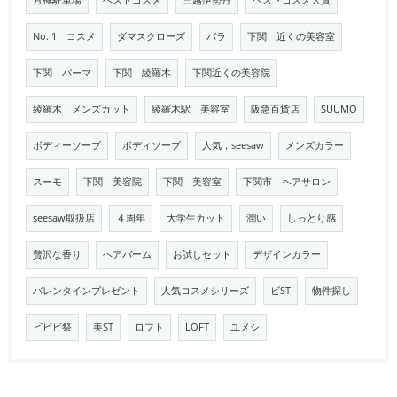
月極駐車場
ベストコスメ
三越伊勢丹
ベストコスメ大賞
No. 1 コスメ
ダマスクローズ
バラ
下関 近くの美容室
下関 パーマ
下関 綾羅木
下関近くの美容院
綾羅木 メンズカット
綾羅木駅 美容室
阪急百貨店
SUUMO
ボディーソープ
ボディソープ
人気，seesaw
メンズカラー
スーモ
下関 美容院
下関 美容室
下関市 ヘアサロン
seesaw取扱店
４周年
大学生カット
潤い
しっとり感
贅沢な香り
ヘアバーム
お試しセット
デザインカラー
バレンタインプレゼント
人気コスメシリーズ
ビST
物件探し
ビビビ祭
美ST
ロフト
LOFT
ユメシ