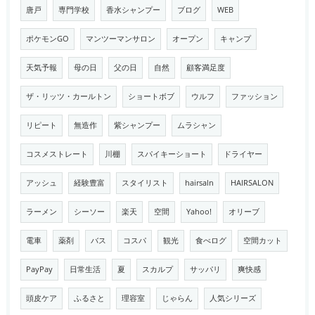
唐戸
専門学校
香水シャンプー
ブログ
WEB
ポケモンGO
マンツーマンサロン
オープン
キャンプ
天気予報
母の日
父の日
自然
顧客満足度
ザ・リッツ・カールトン
ショートボブ
ウルフ
ファッション
リピート
無造作
紫シャンプー
ムラシャン
コスメストレート
川棚
スパイキーショート
ドライヤー
アッシュ
経験豊富
スタイリスト
hairsaln
HAIRSALON
ラーメン
シーソー
楽天
空間
Yahoo!
オリーブ
電車
薬剤
バス
コスパ
観光
食べログ
空間カット
PayPay
日常生活
夏
スカルプ
サッパリ
爽快感
頭皮ケア
ふるさと
理容室
じゃらん
人気シリーズ