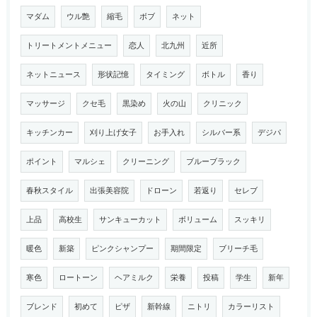
マダム
ウル艶
縮毛
ボブ
ネット
トリートメントメニュー
恋人
北九州
近所
ネットニュース
形状記憶
タイミング
ボトル
香り
マッサージ
クセ毛
黒染め
火の山
クリニック
キッチンカー
刈り上げ女子
お手入れ
シルバー系
デジパ
ポイント
マルシェ
クリーニング
ブルーブラック
春秋スタイル
出張美容院
ドローン
若返り
セレブ
上品
高校生
サンキューカット
ボリューム
スッキリ
暖色
新築
ピンクシャンプー
期間限定
ブリーチ毛
寒色
ロートーン
ヘアミルク
栄養
投稿
学生
新年
ブレンド
初めて
ピザ
新幹線
ニトリ
カラーリスト