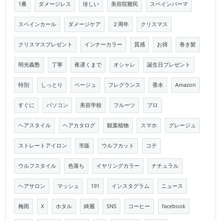
1番
ダメージレス
珍しい
美容院難民
スペインパーマ
スペインカール
ダメージケア
２周年
クリスマス
クリスマスプレゼント
インナーカラー
質感
お得
巻き髪
明光義塾
丁寧
夜遅くまで
オシャレ
誕生日プレゼント
特別
しっとり
ベージュ
フレグランス
香水
Amazon
すぐに
パソコン
美容学校
フルーツ
プロ
ヘアスタイル
ヘアカタログ
観葉植物
スマホ
グレージュ
ストレートアイロン
市販
ウルフカット
コテ
ウルフスタイル
色落ち
イヤリングカラー
ナチュラル
ヘアサロン
マッシュ
191
インスタグラム
ニュース
梅雨
X
ホタル
綺麗
SNS
コーヒー
facebook