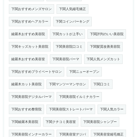
下関おすすめメンズサロン
下関人気縮毛矯正
下関おすすめヘアカラー
下関コインパーキング
綾羅木おすすめ美容院
下関カットが上手い
下関評判のいい美容院
下関キッズカット美容院
下関美容院口コミ
下関髪質改善美容院
綾羅木おすすめ美容室
下関美容院パーマ
下関人気メンズカット
下関おすすめプライベートサロン
下関ニューオープン
綾羅木カット美容院
下関マンツーマンサロン
下関口コミ
下関美容院デジタルパーマ
下関美容院イルミナカラー
下関おすすめ整骨院
下関美容院ストレートパーマ
下関人気カラー
下関綾羅木美容院
下関クチコミ美容室
下関美容院シャンプー
下関美容院インナーカラー
下関美容室デジパ
下関美容室縮毛矯正