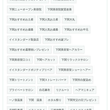
下関ニューオープン美容院
下関美容院髪質改善
下関おすすめお土産
下関人気お土産
下関大丸
下関おすすめお歳暮
下関人気お歳暮
下関おすすめお中元
イイスタンダード取扱店
下関おすすめ誕プレ
下関おすすめ還暦祝いプレゼント
下関美容室ヘアカラー
下関美容室口コミ
下関ヘアカット
下関リラックスサロン
イイスタンダードポジティブリペア
下関美容室ショートヘアー
下関トリートメント
下関ストレートパーマ
下関市白髪染め
プライベートサロン
白石麻衣
リクルート
ヘアマニキュア
一ノ俣温泉
下関 温泉
ホタル祭り
下関市父の日プレゼント