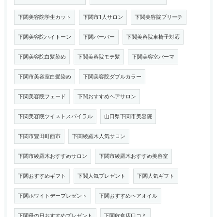
下関美容院学生カット
下関市1人サロン
下関美容院ブリーチ
下関美容院ハイトーン
下関バーバー
下関美容院車椅子対応
下関美容院白髪染め
下関美容院モテ髪
下関美容室パーマ
下関市美容室白髪染め
下関美容院ダブルカラー
下関美容院フェード
下関おすすめヘアサロン
下関美容院ツイストスパイラル
山口県下関市美容院
下関市豊田町西市
下関綾羅木人気サロン
下関市綾羅木おすすめサロン
下関市綾羅木おすすめ美容室
下関おすすめギフト
下関人気プレゼント
下関人気ギフト
下関ホワイトデープレゼント
下関おすすめヘアオイル
下関母の日おすすめプレゼント
下関飲食店口コミ