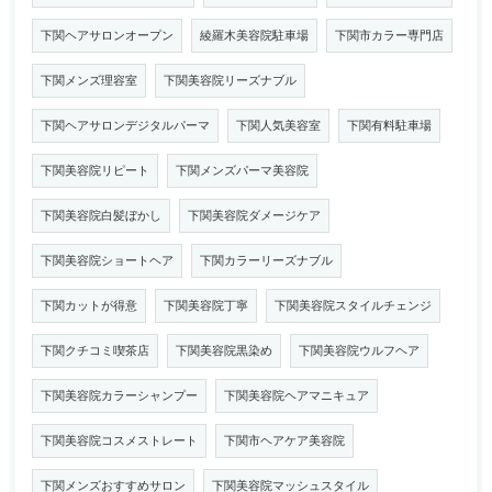
下関ヘアサロンオープン
綾羅木美容院駐車場
下関市カラー専門店
下関メンズ理容室
下関美容院リーズナブル
下関ヘアサロンデジタルパーマ
下関人気美容室
下関有料駐車場
下関美容院リピート
下関メンズパーマ美容院
下関美容院白髪ぼかし
下関美容院ダメージケア
下関美容院ショートヘア
下関カラーリーズナブル
下関カットが得意
下関美容院丁寧
下関美容院スタイルチェンジ
下関クチコミ喫茶店
下関美容院黒染め
下関美容院ウルフヘア
下関美容院カラーシャンプー
下関美容院ヘアマニキュア
下関美容院コスメストレート
下関市ヘアケア美容院
下関メンズおすすめサロン
下関美容院マッシュスタイル