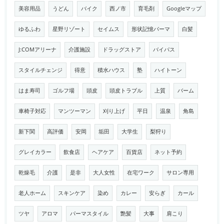
美容用品
うどん
バイク
西ノ市
育毛剤
Googleマップ
ゆるふわ
星野リゾート
セイムス
形状記憶パーマ
白髪
J:COMアリーナ
介護施設
ドラッグストア
バイパス
スタイルチェンジ
得意
積水ハウス
塾
ハイトーン
はま寿司
ゴルフ場
頭皮
頭皮トラブル
上質
バーム
車椅子対応
マンツーマン
刈り上げ
平日
温泉
角島
新下関
高評価
安岡
垢田
大学生
梨狩り
グレイカラー
飲食店
ヘアケア
百貨店
ネット予約
乾燥毛
介護
是非
大人女性
在宅ワーク
サロン専用
老人ホーム
スキンケア
染め
カレー
安らぎ
カール
ツヤ
アロマ
パーマスタイル
艶髪
大事
肩こり