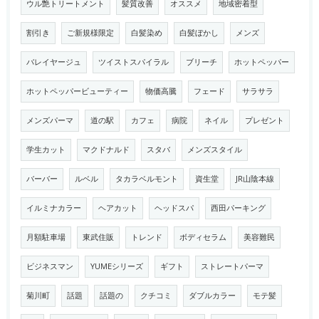
ウル艶トリートメント
髪質改善
オススメ
地域密着型
割引き
ご新規様限定
白髪染め
白髪ぼかし
メンズ
バレイヤージュ
ツイストスパイラル
ブリーチ
ホットペッパー
ホットペッパービューティー
物価高騰
フェード
サラサラ
メンズパーマ
道の駅
カフェ
病院
ネイル
プレゼント
学生カット
マクドナルド
スタバ
メンズスタイル
バーバー
ルベル
タカラベルモント
資生堂
JR山陰本線
イルミナカラー
ヘアカット
ヘッドスパ
西田パーキング
月額駐車場
東武住販
トレンド
ボディセラム
美容難民
ビジネスマン
YUMEシリーズ
ギフト
ストレートパーマ
菊川町
話題
話題の
クチコミ
ダブルカラー
モテ髪