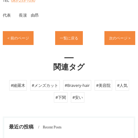
TEL
083-253-1030
代表 長濵 由昂
< 前のページ
一覧に戻る
次のページ >
関連タグ
#綾羅木
#メンズカット
#Bravery-hair
#美容院
#人気
#下関
#安い
最近の投稿
Recent Posts