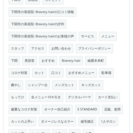
下関市の美容院･Bravery-hairの口コミ情報
下関市の美容院･Bravery-hairの評判
下関市の美容院･Bravery-hairのお客様の声
サービス
メニュー
スタッフ
アクセス
お問い合わせ
プライバシーポリシー
下関
美容室
おすすめ
Bravery-hair
綾羅木本町
コロナ対策
カット
口コミ
おすすめメニュー
駐車場
癒やし
シャンプー台
メンズカット
キッズカット
もってけ
全メニュー10％引き
デジタルパーマ
カード支払い
厳重なコロナ対策
オーナー自己紹介
E STANDARD
店版、使用
カットの上手い
ダメージレスなカラー
縮毛矯正
1人サロン