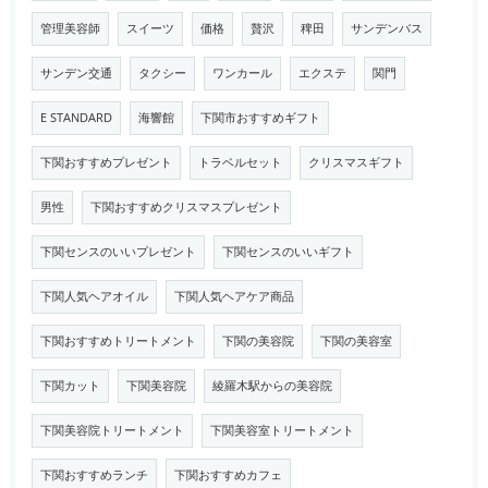
管理美容師
スイーツ
価格
贅沢
稗田
サンデンバス
サンデン交通
タクシー
ワンカール
エクステ
関門
E STANDARD
海響館
下関市おすすめギフト
下関おすすめプレゼント
トラベルセット
クリスマスギフト
男性
下関おすすめクリスマスプレゼント
下関センスのいいプレゼント
下関センスのいいギフト
下関人気ヘアオイル
下関人気ヘアケア商品
下関おすすめトリートメント
下関の美容院
下関の美容室
下関カット
下関美容院
綾羅木駅からの美容院
下関美容院トリートメント
下関美容室トリートメント
下関おすすめランチ
下関おすすめカフェ