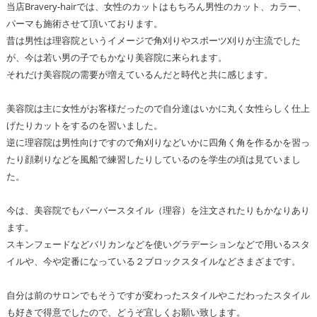
当店Bravery-hairでは、女性のカットはもちろん男性のカット、カラー、
パーマも施術させて頂いております。
昔は男性は理容院というイメージで角刈りやスポーツ刈りが主流でした
が、今は若い男の子でもかなり美容院に来られます。
それだけ美容院の需要が増えているんだと時代と共に感じます。
美容院は主に女性がお客様だったので自分達はいかに丸く女性らしく仕上
げたりカットをするのを習いました。
逆に理容院は男性向けですので角刈りなどいかに四角く角を作るかを習っ
たり顔剃りなどを風船で練習したりしているのを学生の頃は見ていまし
た。
今は、美容院でもバーバースタイル（理容）を注文されたりもかなりあり
ます。
スキンフェードなどバリカンなどを使いグラデーションなどで用いるスタ
イルや、今や定番になっている２ブロックスタイルなどさまざまです。
自分は前のサロンでもそうですが変わったスタイルやこだわったスタイル
も好きで得意でしたので、どうぞ宜しくお願い致します。