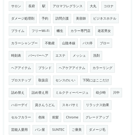
サロン
長府
駅
アロマフレグランス
大丸
コロナ
ダメージ処理剤
予約
訪問介護
美容師
ビジネスホテル
プライム
フリーWi-Fi
幡生
カラー専門店
老若男女
カラーシャンプー
不動産
山陰本線
バス停
ブロー
時刻表
バーバーヘア
エステ
メッシュ
洗剤
ヘアアイテム
ブランド
ヘアケアアイテム
カラーリング
プロステップ
取扱店
センスのいい
下関にはここだけ
詰め替え
詰め替え用
ミルクティーベージュ
幼少時
川中
ハローデイ
資さんうどん
スキバサミ
リラックス効果
セルフカラー
色味
前髪
Chrome
グレードアップ
芸能人愛用
パン屋
SUNTEC
ご褒美
ダメージ毛