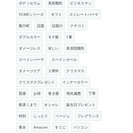
ボディセラム
美容難民
ビジネスマン
YUMEシリーズ
ギフト
ストレートパーマ
菊川町
話題
話題の
クチコミ
ダブルカラー
モテ髪
1番
ダメージレス
珍しい
美容院難民
スペインパーマ
スペインカール
ダメージケア
２周年
クリスマス
クリスマスプレゼント
インナーカラー
質感
お得
巻き髪
明光義塾
丁寧
夜遅くまで
オシャレ
誕生日プレゼント
特別
しっとり
ベージュ
フレグランス
香水
Amazon
すぐに
パソコン