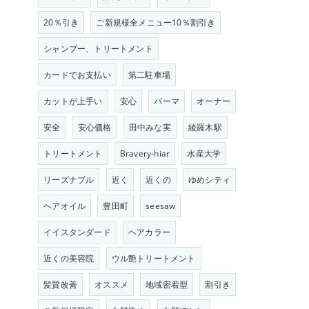
20％引き
ご新規様全メニュー10％割引き
シャンプー、トリートメント
カードでお支払い
第二駐車場
カットが上手い
安心
パーマ
オーナー
安全
安心価格
田中みな実
綾羅木駅
トリートメント
Bravery-hiar
水産大学
リーズナブル
近く
近くの
ゆめシティ
ヘアオイル
豊田町
seesaw
イイスタンダード
ヘアカラー
近くの美容院
ウル艶トリートメント
髪質改善
オススメ
地域密着型
割引き