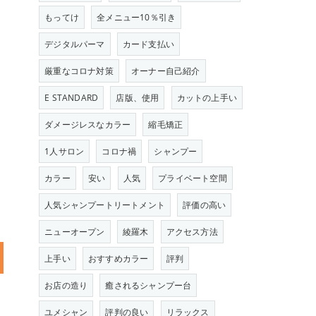
もってけ
全メニュー10％引き
デジタルパーマ
カード支払い
厳重なコロナ対策
オーナー自己紹介
E STANDARD
店版、使用
カットの上手い
ダメージレスなカラー
縮毛矯正
1人サロン
コロナ禍
シャンプー
カラー
安い
人気
プライベート空間
人気シャンプートリートメント
評価の高い
ニューオープン
綾羅木
アクセス方法
上手い
おすすめカラー
評判
お店の造り
癒されるシャンプー台
ユメシャン
評判の良い
リラックス