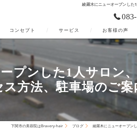
綾羅木にニューオープンした1人
083
コンセプト
サービス
お客様の声
下関市の美容院･Bravery-hairの口コミ情報
下関市の美容院･Bravery-hairの評判
プンした1人サロン、Brav
下関市の美容院･Bravery-hairのお客様の声
セス方法、駐車場のご案
下関市の美容院はBravery-hair
ブログ
綾羅木にニューオープンした