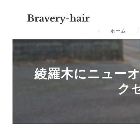
ホーム
綾羅木にニューオー
ク