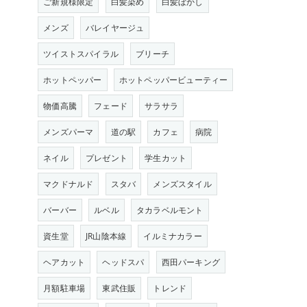
ご新規様限定
白髪染め
白髪ぼかし
メンズ
バレイヤージュ
ツイストスパイラル
ブリーチ
ホットペッパー
ホットペッパービューティー
物価高騰
フェード
サラサラ
メンズパーマ
道の駅
カフェ
病院
ネイル
プレゼント
学生カット
マクドナルド
スタバ
メンズスタイル
バーバー
ルベル
タカラベルモント
資生堂
JR山陰本線
イルミナカラー
ヘアカット
ヘッドスパ
西田パーキング
月額駐車場
東武住販
トレンド