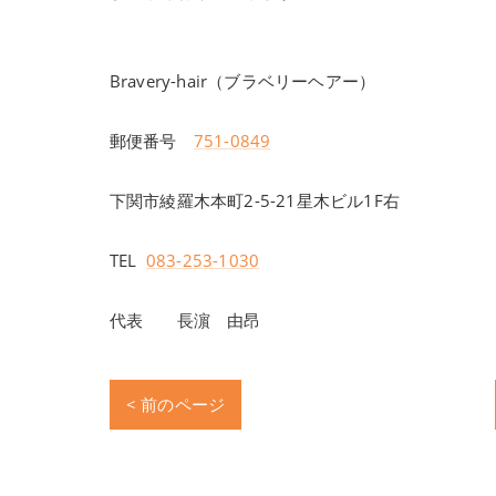
Bravery-hair（ブラベリーヘアー）
郵便番号
751-0849
下関市綾羅木本町2-5-21星木ビル1F右
TEL
083-253-1030
代表 長濵 由昂
< 前のページ