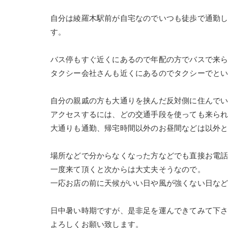
自分は綾羅木駅前が自宅なのでいつも徒歩で通勤
す。
バス停もすぐ近くにあるので年配の方でバスで来
タクシー会社さんも近くにあるのでタクシーでと
自分の親戚の方も大通りを挟んだ反対側に住んで
アクセスするには、どの交通手段を使っても来ら
大通りも通勤、帰宅時間以外のお昼間などは以外
場所などで分からなくなった方などでも直接お電
一度来て頂くと次からは大丈夫そうなので。
一応お店の前に天候がいい日や風が強くない日な
日中暑い時期ですが、是非足を運んできてみて下
よろしくお願い致します。