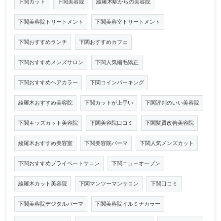
下関カット
下関美容院
綾羅木駅からの美容院
下関美容院トリートメント
下関美容室トリートメント
下関おすすめランチ
下関おすすめカフェ
下関おすすめメンズサロン
下関人気縮毛矯正
下関おすすめヘアカラー
下関コインパーキング
綾羅木おすすめ美容院
下関カットが上手い
下関評判のいい美容院
下関キッズカット美容院
下関美容院口コミ
下関髪質改善美容院
綾羅木おすすめ美容室
下関美容院パーマ
下関人気メンズカット
下関おすすめプライベートサロン
下関ニューオープン
綾羅木カット美容院
下関マンツーマンサロン
下関口コミ
下関美容院デジタルパーマ
下関美容院イルミナカラー