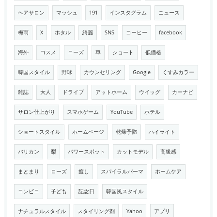
ヘアサロン
マッシュ
191
インスタグラム
ニュース
梅雨
X
ホタル
綺麗
SNS
コーヒー
facebook
海外
コスメ
ニーズ
車
ショート
低価格
韓国スタイル
野球
カウンセリング
Google
くすみカラー
雑誌
大人
ドライブ
アットホーム
ウイッグ
カーナビ
サロン仕上がり
スマホゲーム
YouTube
ホテル
ショートスタイル
ホームページ
乾燥予防
ハイライト
バリカン
梨
パワースポット
カットモデル
高級感
まとまり
ローズ
癒し
スパイラルパーマ
ホームケア
コンビニ
子ども
記念日
韓国風スタイル
ナチュラルスタイル
スタイリング剤
Yahoo
アプリ