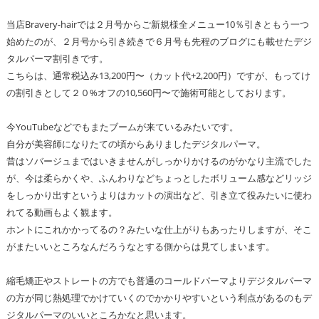
当店Bravery-hairでは２月号からご新規様全メニュー10％引きともう一つ
始めたのが、２月号から引き続きで６月号も先程のブログにも載せたデジ
タルパーマ割引きです。
こちらは、通常税込み13,200円〜（カット代+2,200円）ですが、もってけ
の割引きとして２０%オフの10,560円〜で施術可能としております。
今YouTubeなどでもまたブームが来ているみたいです。
自分が美容師になりたての頃からありましたデジタルパーマ。
昔はソバージュまではいきませんがしっかりかけるのがかなり主流でした
が、今は柔らかくや、ふんわりなどちょっとしたボリューム感などリッジ
をしっかり出すというよりはカットの演出など、引き立て役みたいに使わ
れてる動画もよく観ます。
ホントにこれかかってるの？みたいな仕上がりもあったりしますが、そこ
がまたいいところなんだろうなとする側からは見てしまいます。
縮毛矯正やストレートの方でも普通のコールドパーマよりデジタルパーマ
の方が同じ熱処理でかけていくのでかかりやすいという利点があるのもデ
ジタルパーマのいいところかなと思います。