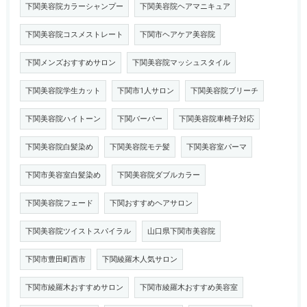
下関美容院カラーシャンプー
下関美容院ヘアマニキュア
下関美容院コスメストレート
下関市ヘアケア美容院
下関メンズおすすめサロン
下関美容院マッシュスタイル
下関美容院学生カット
下関市1人サロン
下関美容院ブリーチ
下関美容院ハイトーン
下関バーバー
下関美容院車椅子対応
下関美容院白髪染め
下関美容院モテ髪
下関美容室パーマ
下関市美容室白髪染め
下関美容院ダブルカラー
下関美容院フェード
下関おすすめヘアサロン
下関美容院ツイストスパイラル
山口県下関市美容院
下関市豊田町西市
下関綾羅木人気サロン
下関市綾羅木おすすめサロン
下関市綾羅木おすすめ美容室