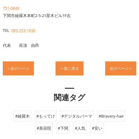
751-0849
下関市綾羅木本町2-5-21星木ビル1F右
TEL
083-253-1030
代表 長濵 由昂
< 前のページ
一覧に戻る
次のページ >
関連タグ
#綾羅木
#もってけ
#デジタルパーマ
#Bravery-hair
#美容院
#下関
#人気
#安い