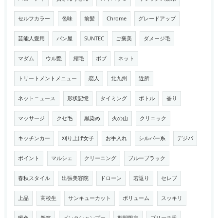
セルフカラー
色味
前髪
Chrome
グレードアップ
芸能人愛用
パン屋
SUNTEC
ご褒美
ダメージ毛
マダム
ウル艶
縮毛
ボブ
ネット
トリートメントメニュー
恋人
北九州
近所
ネットニュース
形状記憶
タイミング
ボトル
香り
マッサージ
クセ毛
黒染め
火の山
クリニック
キッチンカー
刈り上げ女子
お手入れ
シルバー系
デジパ
ポイント
マルシェ
クリーニング
ブルーブラック
春秋スタイル
出張美容院
ドローン
若返り
セレブ
上品
高校生
サンキューカット
ボリューム
スッキリ