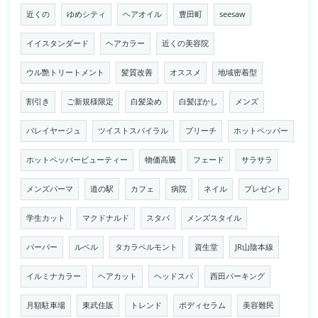
近くの
ゆめシティ
ヘアオイル
豊田町
seesaw
イイスタンダード
ヘアカラー
近くの美容院
ウル艶トリートメント
髪質改善
オススメ
地域密着型
割引き
ご新規様限定
白髪染め
白髪ぼかし
メンズ
バレイヤージュ
ツイストスパイラル
ブリーチ
ホットペッパー
ホットペッパービューティー
物価高騰
フェード
サラサラ
メンズパーマ
道の駅
カフェ
病院
ネイル
プレゼント
学生カット
マクドナルド
スタバ
メンズスタイル
バーバー
ルベル
タカラベルモント
資生堂
JR山陰本線
イルミナカラー
ヘアカット
ヘッドスパ
西田パーキング
月額駐車場
東武住販
トレンド
ボディセラム
美容難民