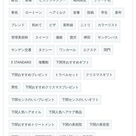
暖色
新築
ピンクシャンプー
期間限定
ブリーチ毛
寒色
ロートーン
ヘアミルク
栄養
投稿
学生
新年
ブレンド
初めて
ピザ
新幹線
ニトリ
カラーリスト
管理美容師
スイーツ
価格
贅沢
稗田
サンデンバス
サンデン交通
タクシー
ワンカール
エクステ
関門
E STANDARD
海響館
下関市おすすめギフト
下関おすすめプレゼント
トラベルセット
クリスマスギフト
男性
下関おすすめクリスマスプレゼント
下関センスのいいプレゼント
下関センスのいいギフト
下関人気ヘアオイル
下関人気ヘアケア商品
下関おすすめトリートメント
下関の美容院
下関の美容室