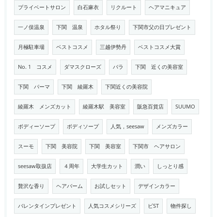
プライベートサロン
白石麻衣
リクルート
ヘアマニキュア
一ノ俣温泉
下関 温泉
ホタル祭り
下関市父の日プレゼント
月極駐車場
ベストコスメ
三越伊勢丹
ベストコスメ大賞
No. 1 コスメ
ダマスクローズ
バラ
下関 近くの美容室
下関 パーマ
下関 綾羅木
下関近くの美容院
綾羅木 メンズカット
綾羅木駅 美容室
阪急百貨店
SUUMO
ボディーソープ
ボディソープ
人気，seesaw
メンズカラー
スーモ
下関 美容院
下関 美容室
下関市 ヘアサロン
seesaw取扱店
４周年
大学生カット
潤い
しっとり感
贅沢な香り
ヘアバーム
お試しセット
デザインカラー
バレンタインプレゼント
人気コスメシリーズ
ビST
物件探し