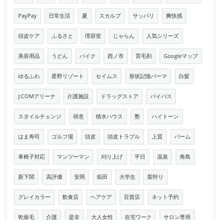
PayPay
日常生活
夏
スカルプ
サッパリ
爽快感
頭皮ケア
ふるさと
理容室
じゃらん
人気シリーズ
美容用品
うどん
バイク
西ノ市
育毛剤
Googleマップ
ゆるふわ
星野リゾート
セイムス
形状記憶パーマ
白髪
J:COMアリーナ
介護施設
ドラッグストア
バイパス
スタイルチェンジ
得意
積水ハウス
塾
ハイトーン
はま寿司
ゴルフ場
頭皮
頭皮トラブル
上質
バーム
車椅子対応
マンツーマン
刈り上げ
平日
温泉
角島
新下関
高評価
安岡
垢田
大学生
梨狩り
グレイカラー
飲食店
ヘアケア
百貨店
ネット予約
乾燥毛
介護
是非
大人女性
在宅ワーク
サロン専用