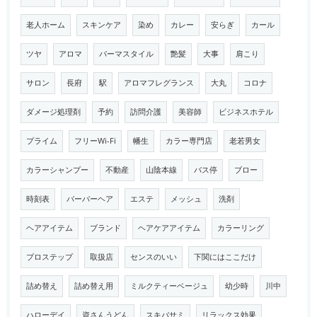
老人ホーム
スキンケア
染め
カレー
安らぎ
カール
ツヤ
アロマ
パーマスタイル
艶髪
大事
肩こり
サロン
長府
駅
アロマフレグランス
大丸
コロナ
ダメージ処理剤
予約
訪問介護
美容師
ビジネスホテル
プライム
フリーWi-Fi
幡生
カラー専門店
老若男女
カラーシャンプー
不動産
山陰本線
バス停
ブロー
時刻表
バーバーヘア
エステ
メッシュ
洗剤
ヘアアイテム
ブランド
ヘアケアアイテム
カラーリング
プロステップ
取扱店
センスのいい
下関にはここだけ
詰め替え
詰め替え用
ミルクティーベージュ
幼少時
川中
ハローデイ
資さんうどん
スキバサミ
リラックス効果