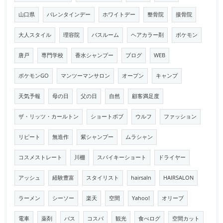
山口県
バレンタインデー
ホワイトデー
整骨院
接骨院
大人スタイル
理容院
バスルーム
ヘアカラー剤
ポケモン
唐戸
専門学校
香水シャンプー
ブログ
WEB
ポケモンGO
マンツーマンサロン
オープン
キャンプ
天気予報
母の日
父の日
自然
顧客満足度
ザ・リッツ・カールトン
ショートボブ
ウルフ
ファッション
リピート
無造作
紫シャンプー
ムラシャン
コスメストレート
川棚
スパイキーショート
ドライヤー
アッシュ
経験豊富
スタイリスト
hairsaln
HAIRSALON
ラーメン
シーソー
楽天
空間
Yahoo!
オリーブ
電車
薬剤
バス
コスパ
観光
食べログ
空間カット