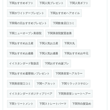
下関おすすめギフト
下関人気プレゼント
下関人気ギフト
下関ホワイトデープレゼント
下関おすすめヘアオイル
下関母の日おすすめプレゼント
下関飲食店口コミ
下関ニューオープン美容院
下関美容院髪質改善
下関おすすめお土産
下関人気お土産
下関大丸
下関おすすめお歳暮
下関人気お歳暮
下関おすすめお中元
イイスタンダード取扱店
下関おすすめ誕プレ
下関おすすめ還暦祝いプレゼント
下関美容室ヘアカラー
下関美容室口コミ
下関ヘアカット
下関リラックスサロン
イイスタンダードポジティブリペア
下関美容室ショートヘアー
下関トリートメント
下関ストレートパーマ
下関市白髪染め