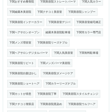
下関おすすめ整骨院
下関美容院ストレートパーマ
下関人気カラー
下関綾羅木美容院
下関クチコミ美容室
下関美容院シャンプー
下関美容院インナーカラー
下関美容室デジパ
下関美容室縮毛矯正
下関ヘアサロンオープン
綾羅木美容院駐車場
下関市カラー専門店
下関メンズ理容室
下関美容院リーズナブル
下関ヘアサロンデジタルパーマ
下関人気美容室
下関有料駐車場
下関美容院リピート
下関メンズパーマ美容院
下関美容院白髪ぼかし
下関美容院ダメージケア
下関美容院ショートヘア
下関カラーリーズナブル
下関カットが得意
下関美容院丁寧
下関美容院スタイルチェンジ
下関クチコミ喫茶店
下関美容院黒染め
下関美容院ウルフヘア