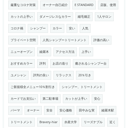
厳重なコロナ対策
オーナー自己紹介
E STANDARD
店版、使用
カットの上手い
ダメージレスなカラー
縮毛矯正
1人サロン
コロナ禍
シャンプー
カラー
安い
人気
プライベート空間
人気シャンプートリートメント
評価の高い
ニューオープン
綾羅木
アクセス方法
上手い
おすすめカラー
評判
お店の造り
癒されるシャンプー台
ユメシャン
評判の良い
リラックス
20％引き
ご新規様全メニュー10％割引き
シャンプー、トリートメント
カードでお支払い
第二駐車場
カットが上手い
安心
パーマ
オーナー
安全
安心価格
田中みな実
綾羅木駅
トリートメント
Bravery-hiar
水産大学
リーズナブル
近く