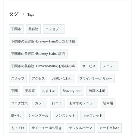
タグ
Tags
下関市
美容院
コンセプト
下関市の美容院･Bravery-hairの口コミ情報
下関市の美容院･Bravery-hairの評判
下関市の美容院･Bravery-hairのお客様の声
サービス
メニュー
スタッフ
アクセス
お問い合わせ
プライバシーポリシー
下関
美容室
おすすめ
Bravery-hair
綾羅木本町
コロナ対策
カット
口コミ
おすすめメニュー
駐車場
癒やし
シャンプー台
メンズカット
キッズカット
もってけ
全メニュー10％引き
デジタルパーマ
カード支払い