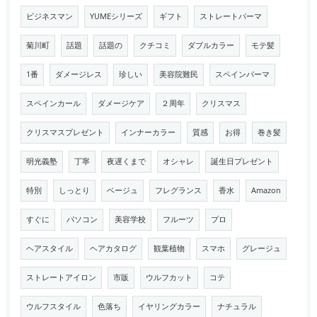
ビジネスマン
YUMEシリーズ
ギフト
ストレートパーマ
菊川町
話題
話題の
クチコミ
ダブルカラー
モテ髪
1番
ダメージレス
珍しい
美容院難民
スペインパーマ
スペインカール
ダメージケア
２周年
クリスマス
クリスマスプレゼント
インナーカラー
質感
お得
巻き髪
明光義塾
丁寧
夜遅くまで
オシャレ
誕生日プレゼント
特別
しっとり
ベージュ
フレグランス
香水
Amazon
すぐに
パソコン
美容学校
フルーツ
プロ
ヘアスタイル
ヘアカタログ
観葉植物
スマホ
グレージュ
ストレートアイロン
市販
ウルフカット
コテ
ウルフスタイル
色落ち
イヤリングカラー
ナチュラル