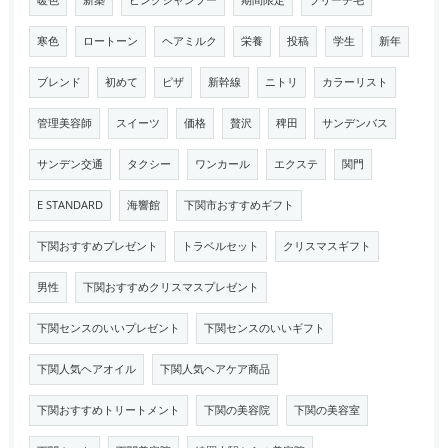
暖色
新築
ピンクシャンプー
期間限定
ブリーチ毛
寒色
ロートーン
ヘアミルク
栄養
投稿
学生
新年
ブレンド
初めて
ピザ
新幹線
ニトリ
カラーリスト
管理美容師
スイーツ
価格
贅沢
稗田
サンデンバス
サンデン交通
タクシー
ワンカール
エクステ
関門
E STANDARD
海響館
下関市おすすめギフト
下関おすすめプレゼント
トラベルセット
クリスマスギフト
男性
下関おすすめクリスマスプレゼント
下関センスのいいプレゼント
下関センスのいいギフト
下関人気ヘアオイル
下関人気ヘアケア商品
下関おすすめトリートメント
下関の美容院
下関の美容室