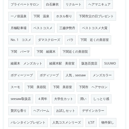
プライベートサロン
白石麻衣
リクルート
ヘアマニキュア
一ノ俣温泉
下関 温泉
ホタル祭り
下関市父の日プレゼント
月極駐車場
ベストコスメ
三越伊勢丹
ベストコスメ大賞
No. 1 コスメ
ダマスクローズ
バラ
下関 近くの美容室
下関 パーマ
下関 綾羅木
下関近くの美容院
綾羅木 メンズカット
綾羅木駅 美容室
阪急百貨店
SUUMO
ボディーソープ
ボディソープ
人気，seesaw
メンズカラー
スーモ
下関 美容院
下関 美容室
下関市 ヘアサロン
seesaw取扱店
４周年
大学生カット
潤い
しっとり感
贅沢な香り
ヘアバーム
お試しセット
デザインカラー
バレンタインプレゼント
人気コスメシリーズ
ビST
物件探し