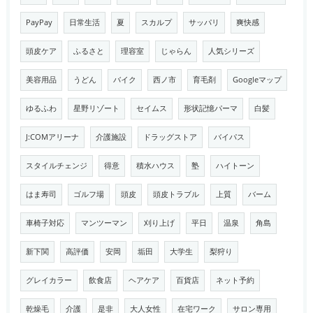
PayPay
日常生活
夏
スカルプ
サッパリ
爽快感
頭皮ケア
ふるさと
理容室
じゃらん
人気シリーズ
美容用品
うどん
バイク
西ノ市
育毛剤
Googleマップ
ゆるふわ
星野リゾート
セイムス
形状記憶パーマ
白髪
J:COMアリーナ
介護施設
ドラッグストア
バイパス
スタイルチェンジ
得意
積水ハウス
塾
ハイトーン
はま寿司
ゴルフ場
頭皮
頭皮トラブル
上質
バーム
車椅子対応
マンツーマン
刈り上げ
平日
温泉
角島
新下関
高評価
安岡
垢田
大学生
梨狩り
グレイカラー
飲食店
ヘアケア
百貨店
ネット予約
乾燥毛
介護
是非
大人女性
在宅ワーク
サロン専用