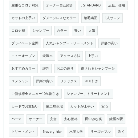
厳重なコロナ対策
オーナー自己紹介
E STANDARD
店版、使用
カットの上手い
ダメージレスなカラー
縮毛矯正
1人サロン
コロナ禍
シャンプー
カラー
安い
人気
プライベート空間
人気シャンプートリートメント
評価の高い
ニューオープン
綾羅木
アクセス方法
上手い
おすすめカラー
評判
お店の造り
癒されるシャンプー台
ユメシャン
評判の良い
リラックス
20％引き
ご新規様全メニュー10％割引き
シャンプー、トリートメント
カードでお支払い
第二駐車場
カットが上手い
安心
パーマ
オーナー
安全
安心価格
田中みな実
綾羅木駅
トリートメント
Bravery-hiar
水産大学
リーズナブル
近く