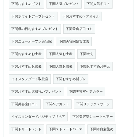
下関おすすめギフト
下関人気プレゼント
下関人気ギフト
下関ホワイトデープレゼント
下関おすすめヘアオイル
下関母の日おすすめプレゼント
下関飲食店口コミ
下関ニューオープン美容院
下関美容院髪質改善
下関おすすめお土産
下関人気お土産
下関大丸
下関おすすめお歳暮
下関人気お歳暮
下関おすすめお中元
イイスタンダード取扱店
下関おすすめ誕プレ
下関おすすめ還暦祝いプレゼント
下関美容室ヘアカラー
下関美容室口コミ
下関ヘアカット
下関リラックスサロン
イイスタンダードポジティブリペア
下関美容室ショートヘアー
下関トリートメント
下関ストレートパーマ
下関市白髪染め