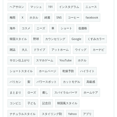
ヘアサロン
マッシュ
191
インスタグラム
ニュース
梅雨
X
ホタル
綺麗
SNS
コーヒー
facebook
海外
コスメ
ニーズ
車
ショート
低価格
韓国スタイル
野球
カウンセリング
Google
くすみカラー
雑誌
大人
ドライブ
アットホーム
ウイッグ
カーナビ
サロン仕上がり
スマホゲーム
YouTube
ホテル
ショートスタイル
ホームページ
乾燥予防
ハイライト
バリカン
梨
パワースポット
カットモデル
高級感
まとまり
ローズ
癒し
スパイラルパーマ
ホームケア
コンビニ
子ども
記念日
韓国風スタイル
ナチュラルスタイル
スタイリング剤
Yahoo
アプリ