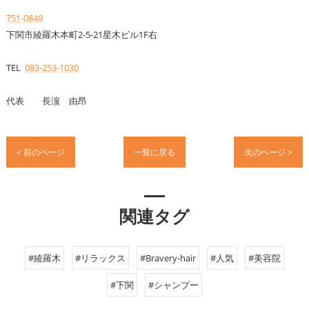
751-0849
下関市綾羅木本町2-5-21星木ビル1F右
TEL
083-253-1030
代表 長濵 由昂
< 前のページ
一覧に戻る
次のページ >
関連タグ
#綾羅木
#リラックス
#Bravery-hair
#人気
#美容院
#下関
#シャンプー