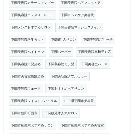
下関美容院カラーシャンプー
下関美容院ヘアマニキュア
下関美容院コスメストレート
下関市ヘアケア美容院
下関メンズおすすめサロン
下関美容院マッシュスタイル
下関美容院学生カット
下関市1人サロン
下関美容院ブリーチ
下関美容院ハイトーン
下関バーバー
下関美容院車椅子対応
下関美容院白髪染め
下関美容院モテ髪
下関美容室パーマ
下関市美容室白髪染め
下関美容院ダブルカラー
下関美容院フェード
下関おすすめヘアサロン
下関美容院ツイストスパイラル
山口県下関市美容院
下関市豊田町西市
下関綾羅木人気サロン
下関市綾羅木おすすめサロン
下関市綾羅木おすすめ美容室