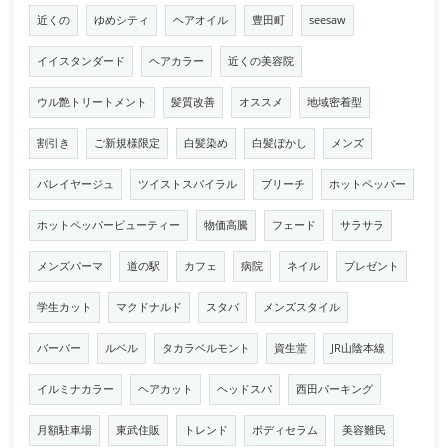
近くの
ゆめシティ
ヘアオイル
豊田町
seesaw
イイスタンダード
ヘアカラー
近くの美容院
ウル艶トリートメント
髪質改善
オススメ
地域密着型
割引き
ご新規様限定
白髪染め
白髪ぼかし
メンズ
バレイヤージュ
ツイストスパイラル
ブリーチ
ホットペッパー
ホットペッパービューティー
物価高騰
フェード
サラサラ
メンズパーマ
道の駅
カフェ
病院
ネイル
プレゼント
学生カット
マクドナルド
スタバ
メンズスタイル
バーバー
ルベル
タカラベルモント
資生堂
JR山陰本線
イルミナカラー
ヘアカット
ヘッドスパ
西田パーキング
月額駐車場
東武住販
トレンド
ボディセラム
美容難民