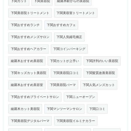
下関カット
下関美容院
綾羅木駅からの美容院
下関美容院トリートメント
下関美容室トリートメント
下関おすすめランチ
下関おすすめカフェ
下関おすすめメンズサロン
下関人気縮毛矯正
下関おすすめヘアカラー
下関コインパーキング
綾羅木おすすめ美容院
下関カットが上手い
下関評判のいい美容院
下関キッズカット美容院
下関美容院口コミ
下関髪質改善美容院
綾羅木おすすめ美容室
下関美容院パーマ
下関人気メンズカット
下関おすすめプライベートサロン
下関ニューオープン
綾羅木カット美容院
下関マンツーマンサロン
下関口コミ
下関美容院デジタルパーマ
下関美容院イルミナカラー