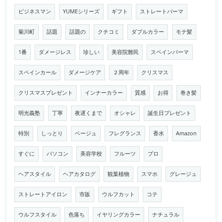
ビジネスマン
YUMEシリーズ
ギフト
ストレートパーマ
菊川町
話題
話題の
クチコミ
ダブルカラー
モテ髪
1番
ダメージレス
珍しい
美容院難民
スペインパーマ
スペインカール
ダメージケア
２周年
クリスマス
クリスマスプレゼント
インナーカラー
質感
お得
巻き髪
明光義塾
丁寧
夜遅くまで
オシャレ
誕生日プレゼント
特別
しっとり
ベージュ
フレグランス
香水
Amazon
すぐに
パソコン
美容学校
フルーツ
プロ
ヘアスタイル
ヘアカタログ
観葉植物
スマホ
グレージュ
ストレートアイロン
市販
ウルフカット
コテ
ウルフスタイル
色落ち
イヤリングカラー
ナチュラル