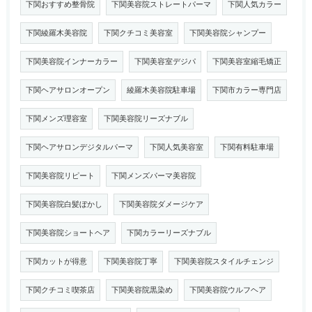
下関おすすめ整骨院
下関美容院ストレートパーマ
下関人気カラー
下関綾羅木美容院
下関クチコミ美容室
下関美容院シャンプー
下関美容院インナーカラー
下関美容室デジパ
下関美容室縮毛矯正
下関ヘアサロンオープン
綾羅木美容院駐車場
下関市カラー専門店
下関メンズ理容室
下関美容院リーズナブル
下関ヘアサロンデジタルパーマ
下関人気美容室
下関有料駐車場
下関美容院リピート
下関メンズパーマ美容院
下関美容院白髪ぼかし
下関美容院ダメージケア
下関美容院ショートヘア
下関カラーリーズナブル
下関カットが得意
下関美容院丁寧
下関美容院スタイルチェンジ
下関クチコミ喫茶店
下関美容院黒染め
下関美容院ウルフヘア