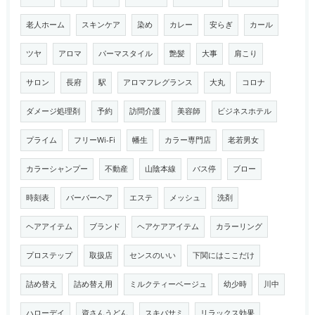
老人ホーム
スキンケア
染め
カレー
安らぎ
カール
ツヤ
アロマ
パーマスタイル
艶髪
大事
肩こり
サロン
長府
駅
アロマフレグランス
大丸
コロナ
ダメージ処理剤
予約
訪問介護
美容師
ビジネスホテル
プライム
フリーWi-Fi
幡生
カラー専門店
老若男女
カラーシャンプー
不動産
山陰本線
バス停
ブロー
時刻表
バーバーヘア
エステ
メッシュ
洗剤
ヘアアイテム
ブランド
ヘアケアアイテム
カラーリング
プロステップ
取扱店
センスのいい
下関にはここだけ
詰め替え
詰め替え用
ミルクティーベージュ
幼少時
川中
ハローデイ
資さんうどん
スキバサミ
リラックス効果