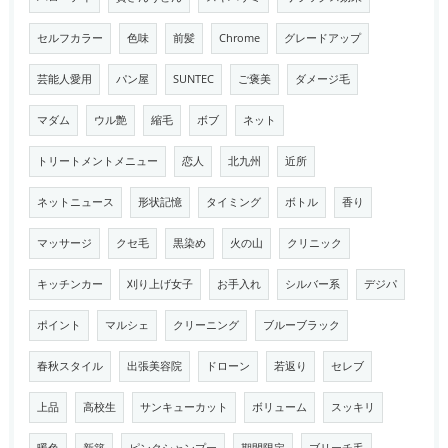
セルフカラー
色味
前髪
Chrome
グレードアップ
芸能人愛用
パン屋
SUNTEC
ご褒美
ダメージ毛
マダム
ウル艶
縮毛
ボブ
ネット
トリートメントメニュー
恋人
北九州
近所
ネットニュース
形状記憶
タイミング
ボトル
香り
マッサージ
クセ毛
黒染め
火の山
クリニック
キッチンカー
刈り上げ女子
お手入れ
シルバー系
デジパ
ポイント
マルシェ
クリーニング
ブルーブラック
春秋スタイル
出張美容院
ドローン
若返り
セレブ
上品
高校生
サンキューカット
ボリューム
スッキリ