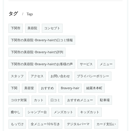
タグ
Tags
下関市
美容院
コンセプト
下関市の美容院･Bravery-hairの口コミ情報
下関市の美容院･Bravery-hairの評判
下関市の美容院･Bravery-hairのお客様の声
サービス
メニュー
スタッフ
アクセス
お問い合わせ
プライバシーポリシー
下関
美容室
おすすめ
Bravery-hair
綾羅木本町
コロナ対策
カット
口コミ
おすすめメニュー
駐車場
癒やし
シャンプー台
メンズカット
キッズカット
もってけ
全メニュー10％引き
デジタルパーマ
カード支払い