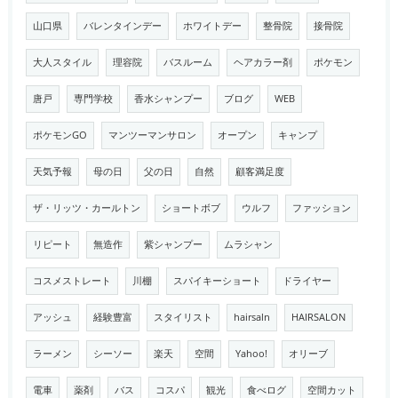
山口県
バレンタインデー
ホワイトデー
整骨院
接骨院
大人スタイル
理容院
バスルーム
ヘアカラー剤
ポケモン
唐戸
専門学校
香水シャンプー
ブログ
WEB
ポケモンGO
マンツーマンサロン
オープン
キャンプ
天気予報
母の日
父の日
自然
顧客満足度
ザ・リッツ・カールトン
ショートボブ
ウルフ
ファッション
リピート
無造作
紫シャンプー
ムラシャン
コスメストレート
川棚
スパイキーショート
ドライヤー
アッシュ
経験豊富
スタイリスト
hairsaln
HAIRSALON
ラーメン
シーソー
楽天
空間
Yahoo!
オリーブ
電車
薬剤
バス
コスパ
観光
食べログ
空間カット