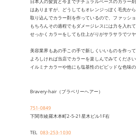
日本人の髪質と今までナチュラルベースのカラー
はありますが、どうしてもオレンジっぽく毛先か
取り込んでカラー剤を作っているので、ファッシ
もちろんその過程でもダメージレスには力を入れ
せっかくカラーをしても仕上がりがサラサラでツ
美容業界もあの手この手で新しくいいものを作っ
よろしければ当店でカラーを楽しんでみてくださ
イルミナカラーや他にも塩基性のビビッドな色味
Bravery-hair（ブラベリーヘアー）
751-0849
下関市綾羅木本町2-5-21星木ビル1F右
TEL
083-253-1030