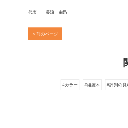
代表 長濵 由昂
< 前のページ
#カラー
#綾羅木
#評判の良