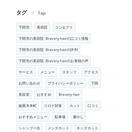
タグ
Tags
下関市
美容院
コンセプト
下関市の美容院･Bravery-hairの口コミ情報
下関市の美容院･Bravery-hairの評判
下関市の美容院･Bravery-hairのお客様の声
サービス
メニュー
スタッフ
アクセス
お問い合わせ
プライバシーポリシー
下関
美容室
おすすめ
Bravery-hair
綾羅木本町
コロナ対策
カット
口コミ
おすすめメニュー
駐車場
癒やし
シャンプー台
メンズカット
キッズカット