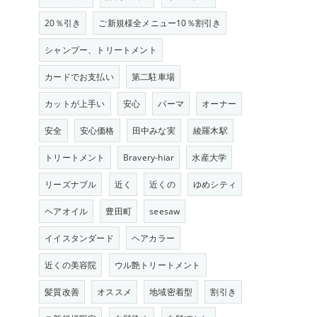
20％引き
ご新規様全メニュー10％割引き
シャンプー、トリートメント
カードでお支払い
第二駐車場
カットが上手い
安心
パーマ
オーナー
安全
安心価格
田中みな実
綾羅木駅
トリートメント
Bravery-hiar
水産大学
リーズナブル
近く
近くの
ゆめシティ
ヘアオイル
豊田町
seesaw
イイスタンダード
ヘアカラー
近くの美容院
ウル艶トリートメント
髪質改善
オススメ
地域密着型
割引き