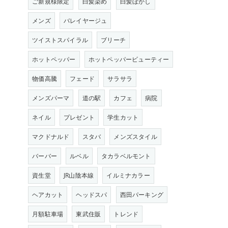
ご新規様限定
白髪染め
白髪ぼかし
メンズ
バレイヤージュ
ツイストスパイラル
ブリーチ
ホットペッパー
ホットペッパービューティー
物価高騰
フェード
サラサラ
メンズパーマ
道の駅
カフェ
病院
ネイル
プレゼント
学生カット
マクドナルド
スタバ
メンズスタイル
バーバー
ルベル
タカラベルモント
資生堂
JR山陰本線
イルミナカラー
ヘアカット
ヘッドスパ
西田パーキング
月額駐車場
東武住販
トレンド