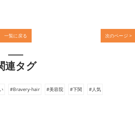
一覧に戻る
次のページ >
関連タグ
い
#Bravery-hair
#美容院
#下関
#人気