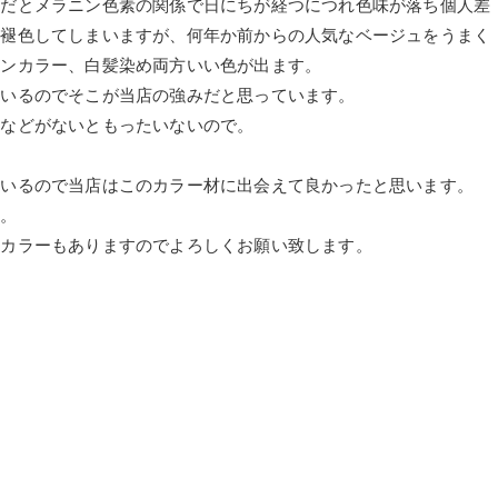
剤だとメラニン色素の関係で日にちが経つにつれ色味が落ち個人差
ら褪色してしまいますが、何年か前からの人気なベージュをうまく
ョンカラー、白髪染め両方いい色が出ます。
ているのでそこが当店の強みだと思っています。
ヤなどがないともったいないので。
ているので当店はこのカラー材に出会えて良かったと思います。
い。
のカラーもありますのでよろしくお願い致します。