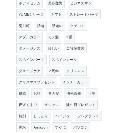
ボディセラム
美容難民
ビジネスマン
YUMEシリーズ
ギフト
ストレートパーマ
菊川町
話題
話題の
クチコミ
ダブルカラー
モテ髪
1番
ダメージレス
珍しい
美容院難民
スペインパーマ
スペインカール
ダメージケア
２周年
クリスマス
クリスマスプレゼント
インナーカラー
質感
お得
巻き髪
明光義塾
丁寧
夜遅くまで
オシャレ
誕生日プレゼント
特別
しっとり
ベージュ
フレグランス
香水
Amazon
すぐに
パソコン