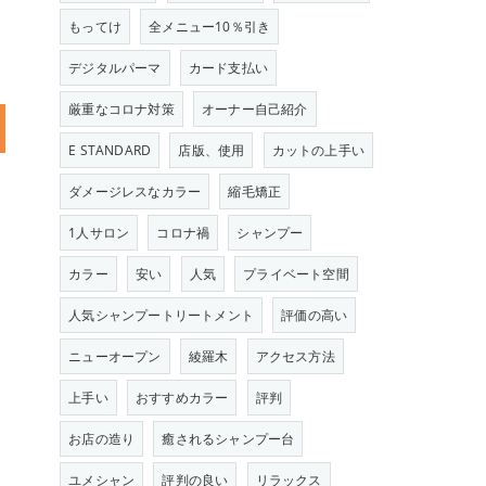
もってけ
全メニュー10％引き
デジタルパーマ
カード支払い
厳重なコロナ対策
オーナー自己紹介
E STANDARD
店版、使用
カットの上手い
ダメージレスなカラー
縮毛矯正
1人サロン
コロナ禍
シャンプー
カラー
安い
人気
プライベート空間
人気シャンプートリートメント
評価の高い
ニューオープン
綾羅木
アクセス方法
上手い
おすすめカラー
評判
お店の造り
癒されるシャンプー台
ユメシャン
評判の良い
リラックス