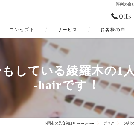
評判の良い
083
コンセプト
サービス
お客様の声
下関市の美容院･Bravery-hairの口コミ情報
下関市の美容院･Bravery-hairの評判
もしている綾羅木の1人サロ
下関市の美容院･Bravery-hairのお客様の声
-hairです！
下関市の美容院はBravery-hair
ブログ
評判の