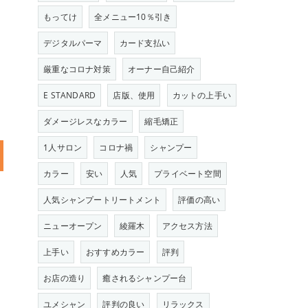
もってけ
全メニュー10％引き
デジタルパーマ
カード支払い
厳重なコロナ対策
オーナー自己紹介
E STANDARD
店版、使用
カットの上手い
ダメージレスなカラー
縮毛矯正
1人サロン
コロナ禍
シャンプー
カラー
安い
人気
プライベート空間
人気シャンプートリートメント
評価の高い
ニューオープン
綾羅木
アクセス方法
上手い
おすすめカラー
評判
お店の造り
癒されるシャンプー台
ユメシャン
評判の良い
リラックス