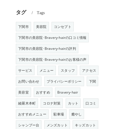
タグ
Tags
下関市
美容院
コンセプト
下関市の美容院･Bravery-hairの口コミ情報
下関市の美容院･Bravery-hairの評判
下関市の美容院･Bravery-hairのお客様の声
サービス
メニュー
スタッフ
アクセス
お問い合わせ
プライバシーポリシー
下関
美容室
おすすめ
Bravery-hair
綾羅木本町
コロナ対策
カット
口コミ
おすすめメニュー
駐車場
癒やし
シャンプー台
メンズカット
キッズカット