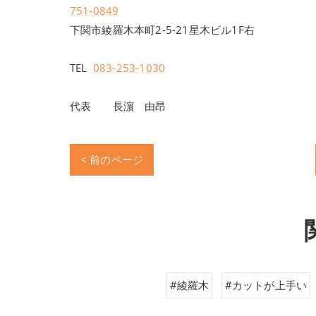
751-0849
下関市綾羅木本町2-5-21星木ビル1F右
TEL
083-253-1030
代表 長濵 由昂
< 前のページ
#綾羅木
#カットが上手い