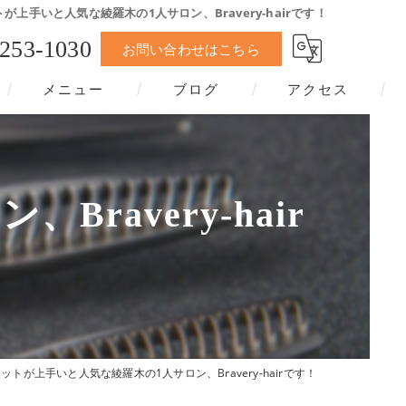
が上手いと人気な綾羅木の1人サロン、Bravery-hairです！
-253-1030
お問い合わせはこちら
メニュー
ブログ
アクセス
avery-hair
ットが上手いと人気な綾羅木の1人サロン、Bravery-hairです！