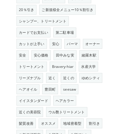
20％引き
ご新規様全メニュー10％割引き
シャンプー、トリートメント
カードでお支払い
第二駐車場
カットが上手い
安心
パーマ
オーナー
安全
安心価格
田中みな実
綾羅木駅
トリートメント
Bravery-hiar
水産大学
リーズナブル
近く
近くの
ゆめシティ
ヘアオイル
豊田町
seesaw
イイスタンダード
ヘアカラー
近くの美容院
ウル艶トリートメント
髪質改善
オススメ
地域密着型
割引き