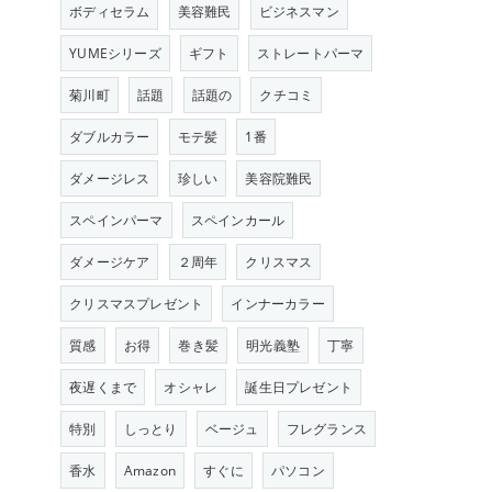
ボディセラム
美容難民
ビジネスマン
YUMEシリーズ
ギフト
ストレートパーマ
菊川町
話題
話題の
クチコミ
ダブルカラー
モテ髪
1番
ダメージレス
珍しい
美容院難民
スペインパーマ
スペインカール
ダメージケア
２周年
クリスマス
クリスマスプレゼント
インナーカラー
質感
お得
巻き髪
明光義塾
丁寧
夜遅くまで
オシャレ
誕生日プレゼント
特別
しっとり
ベージュ
フレグランス
香水
Amazon
すぐに
パソコン