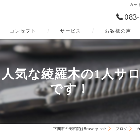
カット
083
コンセプト
サービス
お客様の声
下関市の美容院･Bravery-hairの口コミ情報
下関市の美容院･Bravery-hairの評判
気な綾羅木の1人サロン、Br
下関市の美容院･Bravery-hairのお客様の声
です！
下関市の美容院はBravery-hair
ブログ
カ