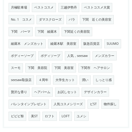
月極駐車場
ベストコスメ
三越伊勢丹
ベストコスメ大賞
No. 1 コスメ
ダマスクローズ
バラ
下関 近くの美容室
下関 パーマ
下関 綾羅木
下関近くの美容院
綾羅木 メンズカット
綾羅木駅 美容室
阪急百貨店
SUUMO
ボディーソープ
ボディソープ
人気，seesaw
メンズカラー
スーモ
下関 美容院
下関 美容室
下関市 ヘアサロン
seesaw取扱店
４周年
大学生カット
潤い
しっとり感
贅沢な香り
ヘアバーム
お試しセット
デザインカラー
バレンタインプレゼント
人気コスメシリーズ
ビST
物件探し
ビビビ祭
美ST
ロフト
LOFT
ユメシ