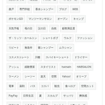
唐戸
専門学校
香水シャンプー
ブログ
WEB
ポケモンGO
マンツーマンサロン
オープン
キャンプ
天気予報
母の日
父の日
自然
顧客満足度
ザ・リッツ・カールトン
ショートボブ
ウルフ
ファッション
リピート
無造作
紫シャンプー
ムラシャン
コスメストレート
川棚
スパイキーショート
ドライヤー
アッシュ
経験豊富
スタイリスト
hairsaln
HAIRSALON
ラーメン
シーソー
楽天
空間
Yahoo!
オリーブ
電車
薬剤
バス
コスパ
観光
食べログ
空間カット
PayPay
日常生活
夏
スカルプ
サッパリ
爽快感