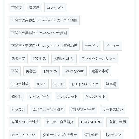
下関市
美容院
コンセプト
下関市の美容院･Bravery-hairの口コミ情報
下関市の美容院･Bravery-hairの評判
下関市の美容院･Bravery-hairのお客様の声
サービス
メニュー
スタッフ
アクセス
お問い合わせ
プライバシーポリシー
下関
美容室
おすすめ
Bravery-hair
綾羅木本町
コロナ対策
カット
口コミ
おすすめメニュー
駐車場
癒やし
シャンプー台
メンズカット
キッズカット
もってけ
全メニュー10％引き
デジタルパーマ
カード支払い
厳重なコロナ対策
オーナー自己紹介
E STANDARD
店版、使用
カットの上手い
ダメージレスなカラー
縮毛矯正
1人サロン