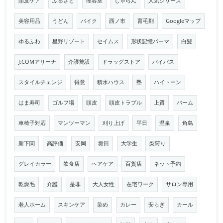
頭皮ケア
ふるさと
理容室
じゃらん
人気シリーズ
美容用品
うどん
バイク
西ノ市
育毛剤
Googleマップ
ゆるふわ
星野リゾート
セイムス
形状記憶パーマ
白髪
J:COMアリーナ
介護施設
ドラッグストア
バイパス
スタイルチェンジ
得意
積水ハウス
塾
ハイトーン
はま寿司
ゴルフ場
頭皮
頭皮トラブル
上質
バーム
車椅子対応
マンツーマン
刈り上げ
平日
温泉
角島
新下関
高評価
安岡
垢田
大学生
梨狩り
グレイカラー
飲食店
ヘアケア
百貨店
ネット予約
乾燥毛
介護
是非
大人女性
在宅ワーク
サロン専用
老人ホーム
スキンケア
染め
カレー
安らぎ
カール