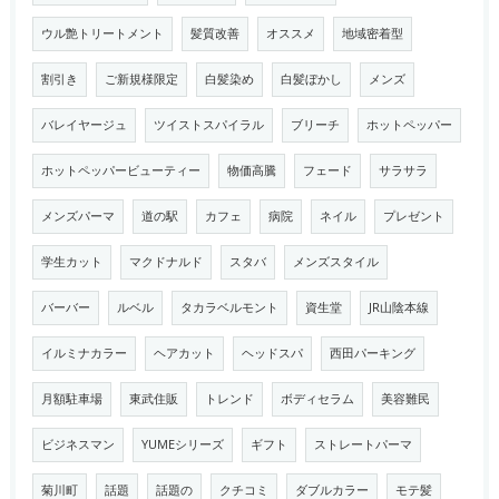
ウル艶トリートメント
髪質改善
オススメ
地域密着型
割引き
ご新規様限定
白髪染め
白髪ぼかし
メンズ
バレイヤージュ
ツイストスパイラル
ブリーチ
ホットペッパー
ホットペッパービューティー
物価高騰
フェード
サラサラ
メンズパーマ
道の駅
カフェ
病院
ネイル
プレゼント
学生カット
マクドナルド
スタバ
メンズスタイル
バーバー
ルベル
タカラベルモント
資生堂
JR山陰本線
イルミナカラー
ヘアカット
ヘッドスパ
西田パーキング
月額駐車場
東武住販
トレンド
ボディセラム
美容難民
ビジネスマン
YUMEシリーズ
ギフト
ストレートパーマ
菊川町
話題
話題の
クチコミ
ダブルカラー
モテ髪