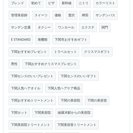
ブレンド
初めて
ピザ
新幹線
ニトリ
カラーリスト
管理美容師
スイーツ
価格
贅沢
稗田
サンデンバス
サンデン交通
タクシー
ワンカール
エクステ
関門
E STANDARD
海響館
下関市おすすめギフト
下関おすすめプレゼント
トラベルセット
クリスマスギフト
男性
下関おすすめクリスマスプレゼント
下関センスのいいプレゼント
下関センスのいいギフト
下関人気ヘアオイル
下関人気ヘアケア商品
下関おすすめトリートメント
下関の美容院
下関の美容室
下関カット
下関美容院
綾羅木駅からの美容院
下関美容院トリートメント
下関美容室トリートメント