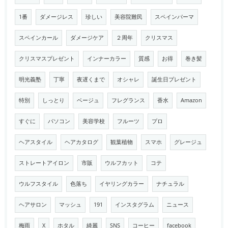
1番
ダメージレス
珍しい
美容院難民
スペインパーマ
スペインカール
ダメージケア
２周年
クリスマス
クリスマスプレゼント
インナーカラー
質感
お得
巻き髪
明光義塾
丁寧
夜遅くまで
オシャレ
誕生日プレゼント
特別
しっとり
ベージュ
フレグランス
香水
Amazon
すぐに
パソコン
美容学校
フルーツ
プロ
ヘアスタイル
ヘアカタログ
観葉植物
スマホ
グレージュ
ストレートアイロン
市販
ウルフカット
コテ
ウルフスタイル
色落ち
イヤリングカラー
ナチュラル
ヘアサロン
マッシュ
191
インスタグラム
ニュース
梅雨
X
ホタル
綺麗
SNS
コーヒー
facebook