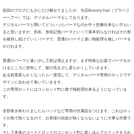
前回のブログにも少しだけ載せてましたが、当店Bravery-hair（ブラベリ
ーヘアー）では、デジタルパーマもしております。
デジタルパーマと聞いてどういったパーマなのか中々想像出来ない方もい
ると思いますが、別名、形状記憶パーマといって基本切らなければその形
を維持し続けていくパーマで、普通のパーマと違い熱処理を施しパーマを
かけれます。
普通のパーマと違い少し工程は増えますが、まず特殊なお薬でパーマをか
けるところに塗布して、髪の毛を少し柔らかくしていきます。
ある程度柔らかくなったら一度流して、デジタルパーマ専用のロッドでデ
ザインに合わせて巻いていきます。
この専用ロッドにはコンセント🔌に後で熱処理出来るようになっていま
す。
全部巻き終わりましたらパッドなど専用の付属品をつけます。これはロッ
ドが熱で熱くなるので、お客様の頭皮が熱くならないように大事な作業で
す。
そして本体のコードとロッドのコンセント🔌に差し込んでスイッチを入れ