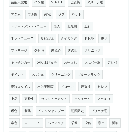
芸能人愛用
パン屋
SUNTEC
ご褒美
ダメージ毛
マダム
ウル艶
縮毛
ボブ
ネット
トリートメントメニュー
恋人
北九州
近所
ネットニュース
形状記憶
タイミング
ボトル
香り
マッサージ
クセ毛
黒染め
火の山
クリニック
キッチンカー
刈り上げ女子
お手入れ
シルバー系
デジパ
ポイント
マルシェ
クリーニング
ブルーブラック
春秋スタイル
出張美容院
ドローン
若返り
セレブ
上品
高校生
サンキューカット
ボリューム
スッキリ
暖色
新築
ピンクシャンプー
期間限定
ブリーチ毛
寒色
ロートーン
ヘアミルク
栄養
投稿
学生
新年