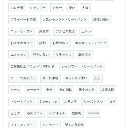
コロナ禍
シャンプー
カラー
安い
人気
プライベート空間
人気シャンプートリートメント
評価の高い
ニューオープン
綾羅木
アクセス方法
上手い
おすすめカラー
評判
お店の造り
癒されるシャンプー台
ユメシャン
評判の良い
リラックス
20％引き
ご新規様全メニュー10％割引き
シャンプー、トリートメント
カードでお支払い
第二駐車場
カットが上手い
安心
パーマ
オーナー
安全
安心価格
田中みな実
綾羅木駅
トリートメント
Bravery-hiar
水産大学
リーズナブル
近く
近くの
ゆめシティ
ヘアオイル
豊田町
seesaw
イイスタンダード
ヘアカラー
近くの美容院