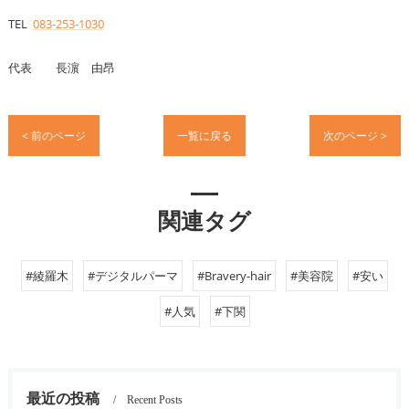
TEL
083-253-1030
代表 長濵 由昂
< 前のページ
一覧に戻る
次のページ >
関連タグ
#綾羅木
#デジタルパーマ
#Bravery-hair
#美容院
#安い
#人気
#下関
最近の投稿
Recent Posts