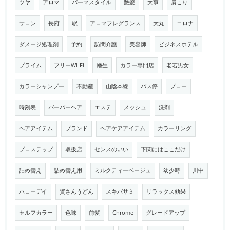
ツヤ
アロマ
パーマスタイル
艶髪
大事
肩こり
サロン
長府
駅
アロマフレグランス
大丸
コロナ
ダメージ処理剤
予約
訪問介護
美容師
ビジネスホテル
プライム
フリーWi-Fi
幡生
カラー専門店
老若男女
カラーシャンプー
不動産
山陰本線
バス停
ブロー
時刻表
バーバーヘア
エステ
メッシュ
洗剤
ヘアアイテム
ブランド
ヘアケアアイテム
カラーリング
プロステップ
取扱店
センスのいい
下関にはここだけ
詰め替え
詰め替え用
ミルクティーベージュ
幼少時
川中
ハローデイ
資さんうどん
スキバサミ
リラックス効果
セルフカラー
色味
前髪
Chrome
グレードアップ