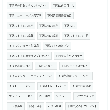
下関母の日おすすめプレゼント
下関飲食店口コミ
下関ニューオープン美容院
下関美容院髪質改善
下関おすすめお土産
下関人気お土産
下関大丸
下関おすすめお歳暮
下関人気お歳暮
下関おすすめお中元
イイスタンダード取扱店
下関おすすめ誕プレ
下関おすすめ還暦祝いプレゼント
下関美容室ヘアカラー
下関美容室口コミ
下関ヘアカット
下関リラックスサロン
イイスタンダードポジティブリペア
下関美容室ショートヘアー
下関トリートメント
下関ストレートパーマ
下関市白髪染め
プライベートサロン
白石麻衣
リクルート
ヘアマニキュア
一ノ俣温泉
下関 温泉
ホタル祭り
下関市父の日プレゼント