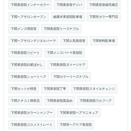
下関美容院インナーカラー
下関美容室デジパ
下関美容室縮毛矯正
下関ヘアサロンオープン
綾羅木美容院駐車場
下関市カラー専門店
下関メンズ理容室
下関美容院リーズナブル
下関ヘアサロンデジタルパーマ
下関人気美容室
下関有料駐車場
下関美容院リピート
下関メンズパーマ美容院
下関美容院白髪ぼかし
下関美容院ダメージケア
下関美容院ショートヘア
下関カラーリーズナブル
下関カットが得意
下関美容院丁寧
下関美容院スタイルチェンジ
下関クチコミ喫茶店
下関美容院黒染め
下関美容院ウルフヘア
下関美容院カラーシャンプー
下関美容院ヘアマニキュア
下関美容院コスメストレート
下関市ヘアケア美容院