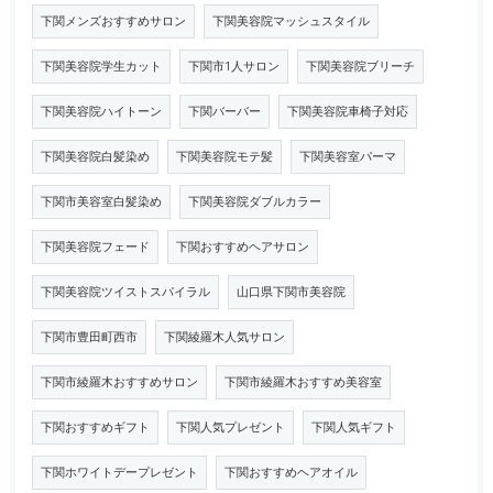
下関メンズおすすめサロン
下関美容院マッシュスタイル
下関美容院学生カット
下関市1人サロン
下関美容院ブリーチ
下関美容院ハイトーン
下関バーバー
下関美容院車椅子対応
下関美容院白髪染め
下関美容院モテ髪
下関美容室パーマ
下関市美容室白髪染め
下関美容院ダブルカラー
下関美容院フェード
下関おすすめヘアサロン
下関美容院ツイストスパイラル
山口県下関市美容院
下関市豊田町西市
下関綾羅木人気サロン
下関市綾羅木おすすめサロン
下関市綾羅木おすすめ美容室
下関おすすめギフト
下関人気プレゼント
下関人気ギフト
下関ホワイトデープレゼント
下関おすすめヘアオイル