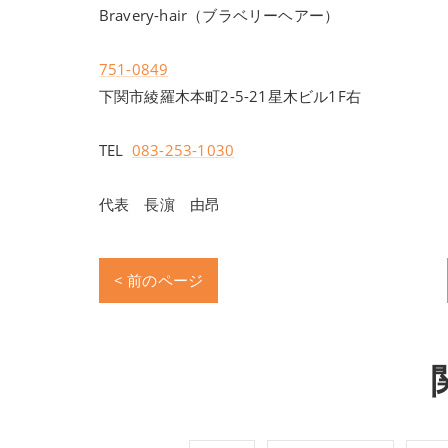
Bravery-hair（ブラベリーヘアー）
751-0849
下関市綾羅木本町2-5-21星木ビル1F右
TEL
083-253-1030
代表 長濵 由昂
< 前のページ