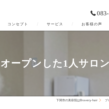
083
コンセプト
サービス
お客様の声
下関市の美容院･Bravery-hairの口コミ情報
下関市の美容院･Bravery-hairの評判
ープンした1人サロン、Bra
下関市の美容院･Bravery-hairのお客様の声
下関市の美容院はBravery-hair
ブ