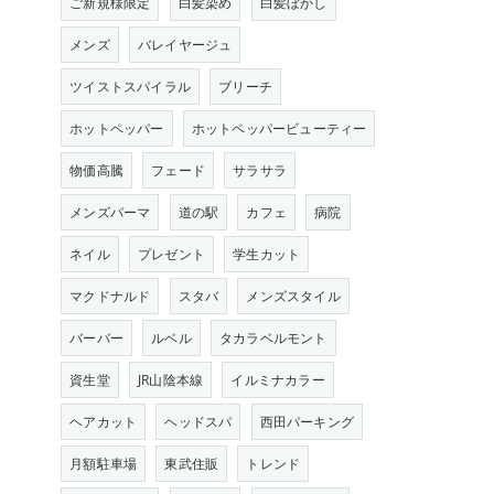
ご新規様限定
白髪染め
白髪ぼかし
メンズ
バレイヤージュ
ツイストスパイラル
ブリーチ
ホットペッパー
ホットペッパービューティー
物価高騰
フェード
サラサラ
メンズパーマ
道の駅
カフェ
病院
ネイル
プレゼント
学生カット
マクドナルド
スタバ
メンズスタイル
バーバー
ルベル
タカラベルモント
資生堂
JR山陰本線
イルミナカラー
ヘアカット
ヘッドスパ
西田パーキング
月額駐車場
東武住販
トレンド