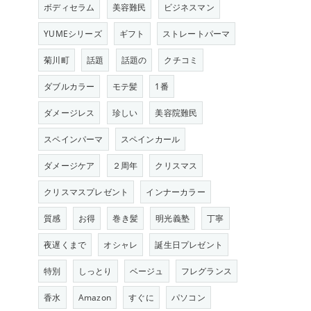
ボディセラム
美容難民
ビジネスマン
YUMEシリーズ
ギフト
ストレートパーマ
菊川町
話題
話題の
クチコミ
ダブルカラー
モテ髪
1番
ダメージレス
珍しい
美容院難民
スペインパーマ
スペインカール
ダメージケア
２周年
クリスマス
クリスマスプレゼント
インナーカラー
質感
お得
巻き髪
明光義塾
丁寧
夜遅くまで
オシャレ
誕生日プレゼント
特別
しっとり
ベージュ
フレグランス
香水
Amazon
すぐに
パソコン