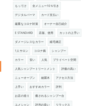
もってけ
全メニュー10％引き
デジタルパーマ
カード支払い
厳重なコロナ対策
オーナー自己紹介
E STANDARD
店版、使用
カットの上手い
ダメージレスなカラー
縮毛矯正
1人サロン
コロナ禍
シャンプー
カラー
安い
人気
プライベート空間
人気シャンプートリートメント
評価の高い
ニューオープン
綾羅木
アクセス方法
上手い
おすすめカラー
評判
お店の造り
癒されるシャンプー台
ユメシャン
評判の良い
リラックス