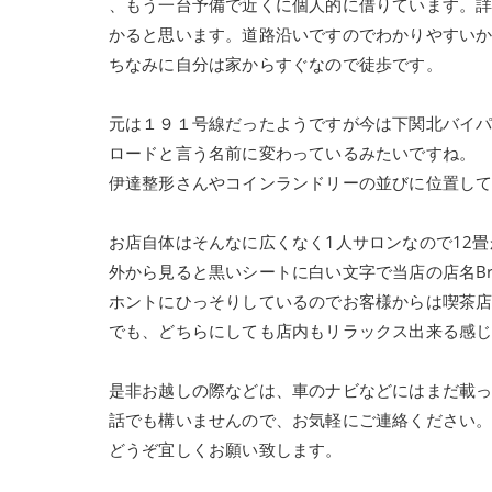
、もう一台予備で近くに個人的に借りています。
かると思います。道路沿いですのでわかりやすい
ちなみに自分は家からすぐなので徒歩です。
元は１９１号線だったようですが今は下関北バイ
ロードと言う名前に変わっているみたいですね。
伊達整形さんやコインランドリーの並びに位置し
お店自体はそんなに広くなく1人サロンなので12畳
外から見ると黒いシートに白い文字で当店の店名Brav
ホントにひっそりしているのでお客様からは喫茶
でも、どちらにしても店内もリラックス出来る感
是非お越しの際などは、車のナビなどにはまだ載
話でも構いませんので、お気軽にご連絡ください
どうぞ宜しくお願い致します。