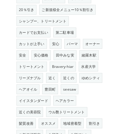
20％引き
ご新規様全メニュー10％割引き
シャンプー、トリートメント
カードでお支払い
第二駐車場
カットが上手い
安心
パーマ
オーナー
安全
安心価格
田中みな実
綾羅木駅
トリートメント
Bravery-hiar
水産大学
リーズナブル
近く
近くの
ゆめシティ
ヘアオイル
豊田町
seesaw
イイスタンダード
ヘアカラー
近くの美容院
ウル艶トリートメント
髪質改善
オススメ
地域密着型
割引き