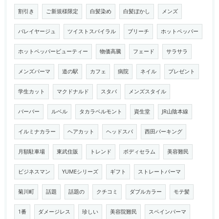
割引き
ご新規様限定
白髪染め
白髪ぼかし
メンズ
バレイヤージュ
ツイストスパイラル
ブリーチ
ホットペッパー
ホットペッパービューティー
物価高騰
フェード
サラサラ
メンズパーマ
道の駅
カフェ
病院
ネイル
プレゼント
学生カット
マクドナルド
スタバ
メンズスタイル
バーバー
ルベル
タカラベルモント
資生堂
JR山陰本線
イルミナカラー
ヘアカット
ヘッドスパ
西田パーキング
月額駐車場
東武住販
トレンド
ボディセラム
美容難民
ビジネスマン
YUMEシリーズ
ギフト
ストレートパーマ
菊川町
話題
話題の
クチコミ
ダブルカラー
モテ髪
1番
ダメージレス
珍しい
美容院難民
スペインパーマ