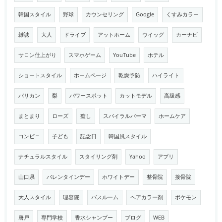
韓国スタイル
野球
カウンセリング
Google
くすみカラー
雑誌
大人
ドライブ
アットホーム
ウイッグ
カーナビ
サロン仕上がり
スマホゲーム
YouTube
ホテル
ショートスタイル
ホームページ
乾燥予防
ハイライト
バリカン
梨
パワースポット
カットモデル
高級感
まとまり
ローズ
癒し
スパイラルパーマ
ホームケア
コンビニ
子ども
記念日
韓国風スタイル
ナチュラルスタイル
スタイリング剤
Yahoo
アプリ
山口県
バレンタインデー
ホワイトデー
整骨院
接骨院
大人スタイル
理容院
バスルーム
ヘアカラー剤
ポケモン
唐戸
専門学校
香水シャンプー
ブログ
WEB