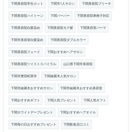
下関美容院学生カット
下関市1人サロン
下関美容院ブリーチ
下関美容院ハイトーン
下関バーバー
下関美容院車椅子対応
下関美容院白髪染め
下関美容院モテ髪
下関美容室パーマ
下関市美容室白髪染め
下関美容院ダブルカラー
下関美容院フェード
下関おすすめヘアサロン
下関美容院ツイストスパイラル
山口県下関市美容院
下関市豊田町西市
下関綾羅木人気サロン
下関市綾羅木おすすめサロン
下関市綾羅木おすすめ美容室
下関おすすめギフト
下関人気プレゼント
下関人気ギフト
下関ホワイトデープレゼント
下関おすすめヘアオイル
下関母の日おすすめプレゼント
下関飲食店口コミ