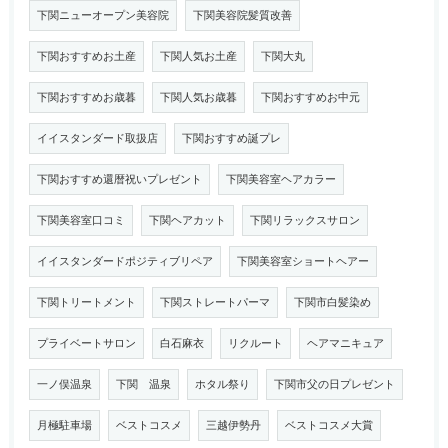
下関ニューオープン美容院
下関美容院髪質改善
下関おすすめお土産
下関人気お土産
下関大丸
下関おすすめお歳暮
下関人気お歳暮
下関おすすめお中元
イイスタンダード取扱店
下関おすすめ誕プレ
下関おすすめ還暦祝いプレゼント
下関美容室ヘアカラー
下関美容室口コミ
下関ヘアカット
下関リラックスサロン
イイスタンダードポジティブリペア
下関美容室ショートヘアー
下関トリートメント
下関ストレートパーマ
下関市白髪染め
プライベートサロン
白石麻衣
リクルート
ヘアマニキュア
一ノ俣温泉
下関 温泉
ホタル祭り
下関市父の日プレゼント
月極駐車場
ベストコスメ
三越伊勢丹
ベストコスメ大賞