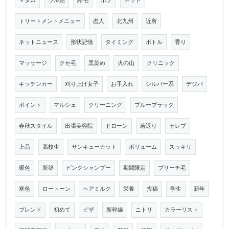
マダム
ウル艶
縮毛
ボブ
ネット
トリートメントメニュー
恋人
北九州
近所
ネットニュース
形状記憶
タイミング
ボトル
香り
マッサージ
クセ毛
黒染め
火の山
クリニック
キッチンカー
刈り上げ女子
お手入れ
シルバー系
デジパ
ポイント
マルシェ
クリーニング
ブルーブラック
春秋スタイル
出張美容院
ドローン
若返り
セレブ
上品
高校生
サンキューカット
ボリューム
スッキリ
暖色
新築
ピンクシャンプー
期間限定
ブリーチ毛
寒色
ロートーン
ヘアミルク
栄養
投稿
学生
新年
ブレンド
初めて
ピザ
新幹線
ニトリ
カラーリスト