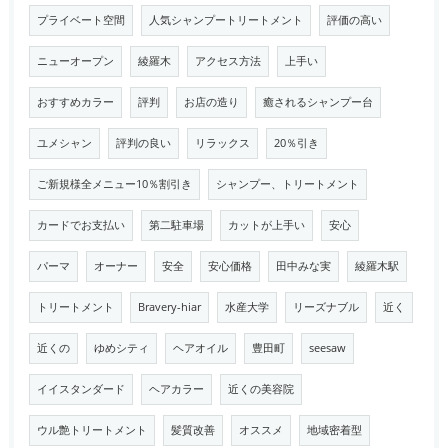
プライベート空間
人気シャンプートリートメント
評価の高い
ニューオープン
綾羅木
アクセス方法
上手い
おすすめカラー
評判
お店の造り
癒されるシャンプー台
ユメシャン
評判の良い
リラックス
20％引き
ご新規様全メニュー10％割引き
シャンプー、トリートメント
カードでお支払い
第二駐車場
カットが上手い
安心
パーマ
オーナー
安全
安心価格
田中みな実
綾羅木駅
トリートメント
Bravery-hiar
水産大学
リーズナブル
近く
近くの
ゆめシティ
ヘアオイル
豊田町
seesaw
イイスタンダード
ヘアカラー
近くの美容院
ウル艶トリートメント
髪質改善
オススメ
地域密着型