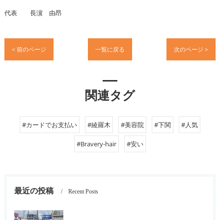
代表 長濵 由昂
< 前のページ
一覧に戻る
次のページ >
関連タグ
#カードでお支払い
#綾羅木
#美容院
#下関
#人気
#Bravery-hair
#安い
最近の投稿
Recent Posts