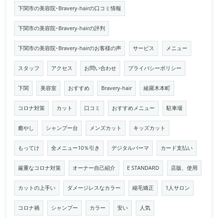
下関市の美容院･Bravery-hairの口コミ情報
下関市の美容院･Bravery-hairの評判
下関市の美容院･Bravery-hairのお客様の声
サービス
メニュー
スタッフ
アクセス
お問い合わせ
プライバシーポリシー
下関
美容室
おすすめ
Bravery-hair
綾羅木本町
コロナ対策
カット
口コミ
おすすめメニュー
駐車場
癒やし
シャンプー台
メンズカット
キッズカット
もってけ
全メニュー10％引き
デジタルパーマ
カード支払い
厳重なコロナ対策
オーナー自己紹介
E STANDARD
店版、使用
カットの上手い
ダメージレスなカラー
縮毛矯正
1人サロン
コロナ禍
シャンプー
カラー
安い
人気