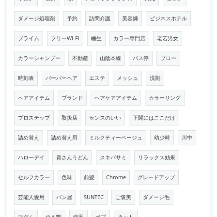
ダメージ処理剤
予約
訪問介護
美容師
ビジネスホテル
プライム
フリーWi-Fi
幡生
カラー専門店
老若男女
カラーシャンプー
不動産
山陰本線
バス停
ブロー
時刻表
バーバーヘア
エステ
メッシュ
洗剤
ヘアアイテム
ブランド
ヘアケアアイテム
カラーリング
プロステップ
取扱店
センスのいい
下関にはここだけ
詰め替え
詰め替え用
ミルクティーベージュ
幼少時
川中
ハローデイ
資さんうどん
スキバサミ
リラックス効果
セルフカラー
色味
前髪
Chrome
グレードアップ
芸能人愛用
パン屋
SUNTEC
ご褒美
ダメージ毛