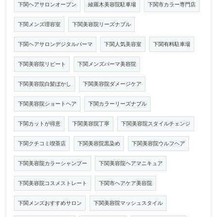
下関ヘアサロンオープン
綾羅木美容院駐車場
下関市カラー専門店
下関メンズ理容室
下関美容院リーズナブル
下関ヘアサロンデジタルパーマ
下関人気美容室
下関有料駐車場
下関美容院リピート
下関メンズパーマ美容院
下関美容院白髪ぼかし
下関美容院ダメージケア
下関美容院ショートヘア
下関カラーリーズナブル
下関カットが得意
下関美容院丁寧
下関美容院スタイルチェンジ
下関クチコミ喫茶店
下関美容院黒染め
下関美容院ウルフヘア
下関美容院カラーシャンプー
下関美容院ヘアマニキュア
下関美容院コスメストレート
下関市ヘアケア美容院
下関メンズおすすめサロン
下関美容院マッシュスタイル