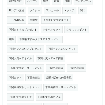
管理美容師
スイーツ
価格
贅沢
稗田
サンデンバス
サンデン交通
タクシー
ワンカール
エクステ
関門
E STANDARD
海響館
下関市おすすめギフト
下関おすすめプレゼント
トラベルセット
クリスマスギフト
男性
下関おすすめクリスマスプレゼント
下関センスのいいプレゼント
下関センスのいいギフト
下関人気ヘアオイル
下関人気ヘアケア商品
下関おすすめトリートメント
下関の美容院
下関の美容室
下関カット
下関美容院
綾羅木駅からの美容院
下関美容院トリートメント
下関美容室トリートメント
下関おすすめランチ
下関おすすめカフェ