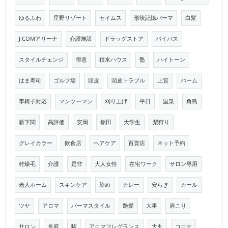
ゆるふわ
星野リゾート
セイムス
形状記憶パーマ
白髪
J:COMアリーナ
介護施設
ドラッグストア
バイパス
スタイルチェンジ
得意
積水ハウス
塾
ハイトーン
はま寿司
ゴルフ場
頭皮
頭皮トラブル
上質
バーム
車椅子対応
マンツーマン
刈り上げ
平日
温泉
角島
新下関
高評価
安岡
垢田
大学生
梨狩り
グレイカラー
飲食店
ヘアケア
百貨店
ネット予約
乾燥毛
介護
是非
大人女性
在宅ワーク
サロン専用
老人ホーム
スキンケア
染め
カレー
安らぎ
カール
ツヤ
アロマ
パーマスタイル
艶髪
大事
肩こり
サロン
長府
駅
アロマフレグランス
大丸
コロナ