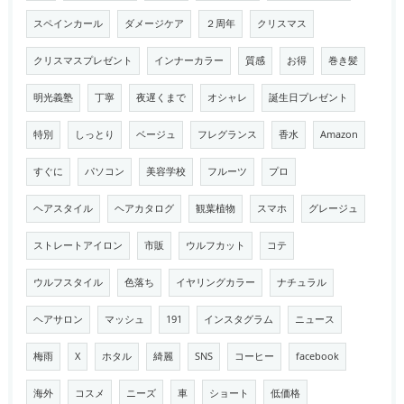
スペインカール
ダメージケア
２周年
クリスマス
クリスマスプレゼント
インナーカラー
質感
お得
巻き髪
明光義塾
丁寧
夜遅くまで
オシャレ
誕生日プレゼント
特別
しっとり
ベージュ
フレグランス
香水
Amazon
すぐに
パソコン
美容学校
フルーツ
プロ
ヘアスタイル
ヘアカタログ
観葉植物
スマホ
グレージュ
ストレートアイロン
市販
ウルフカット
コテ
ウルフスタイル
色落ち
イヤリングカラー
ナチュラル
ヘアサロン
マッシュ
191
インスタグラム
ニュース
梅雨
X
ホタル
綺麗
SNS
コーヒー
facebook
海外
コスメ
ニーズ
車
ショート
低価格