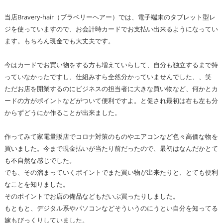
当店Bravery-hair（ブラベリーヘアー）では、電子端末のタブレット型レ
ジを使っていますので、お会計時カードでお支払い出来るようになってい
ます。もちろん現金でも大丈夫です。
今はカードでお買い物をする方も増えていらして、自分も独立するまで持
っていなかったですし、仕組みすら全然分かっていませんでした、、笑
ただお店を開業するのにビジネスの担当者に大きな買い物など、何かとカ
ードの方がポイントなどがついて便利ですよ。と促され最初は右も左も分
からずどうにか作ることが出来ました。
作ってみて家電量販店でコロナ対策のものやエアコンなど色々高価な物を
買いました。今まで現金払いが当たり前だったので、最初はなんだかとて
も不自然な感じでした。
でも、その溜まっていくポイントでまた買い物が出来たりと、とても便利
なことを知りました。
そのポイントでお店の備品などもだいぶ買ったりしました。
もともと、デジタル系やパソコンなどそういうのにうとい自分を知ってる
嫁もびっくりしていました。