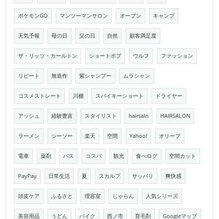
ポケモンGO
マンツーマンサロン
オープン
キャンプ
天気予報
母の日
父の日
自然
顧客満足度
ザ・リッツ・カールトン
ショートボブ
ウルフ
ファッション
リピート
無造作
紫シャンプー
ムラシャン
コスメストレート
川棚
スパイキーショート
ドライヤー
アッシュ
経験豊富
スタイリスト
hairsaln
HAIRSALON
ラーメン
シーソー
楽天
空間
Yahoo!
オリーブ
電車
薬剤
バス
コスパ
観光
食べログ
空間カット
PayPay
日常生活
夏
スカルプ
サッパリ
爽快感
頭皮ケア
ふるさと
理容室
じゃらん
人気シリーズ
美容用品
うどん
バイク
西ノ市
育毛剤
Googleマップ