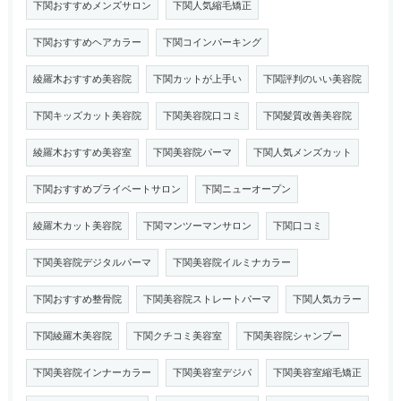
下関おすすめメンズサロン
下関人気縮毛矯正
下関おすすめヘアカラー
下関コインパーキング
綾羅木おすすめ美容院
下関カットが上手い
下関評判のいい美容院
下関キッズカット美容院
下関美容院口コミ
下関髪質改善美容院
綾羅木おすすめ美容室
下関美容院パーマ
下関人気メンズカット
下関おすすめプライベートサロン
下関ニューオープン
綾羅木カット美容院
下関マンツーマンサロン
下関口コミ
下関美容院デジタルパーマ
下関美容院イルミナカラー
下関おすすめ整骨院
下関美容院ストレートパーマ
下関人気カラー
下関綾羅木美容院
下関クチコミ美容室
下関美容院シャンプー
下関美容院インナーカラー
下関美容室デジパ
下関美容室縮毛矯正