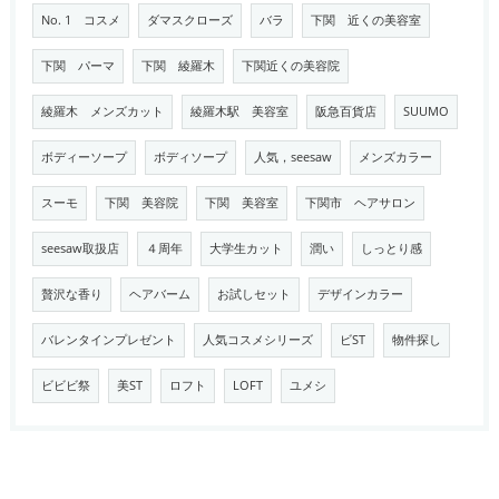
No. 1 コスメ
ダマスクローズ
バラ
下関 近くの美容室
下関 パーマ
下関 綾羅木
下関近くの美容院
綾羅木 メンズカット
綾羅木駅 美容室
阪急百貨店
SUUMO
ボディーソープ
ボディソープ
人気，seesaw
メンズカラー
スーモ
下関 美容院
下関 美容室
下関市 ヘアサロン
seesaw取扱店
４周年
大学生カット
潤い
しっとり感
贅沢な香り
ヘアバーム
お試しセット
デザインカラー
バレンタインプレゼント
人気コスメシリーズ
ビST
物件探し
ビビビ祭
美ST
ロフト
LOFT
ユメシ