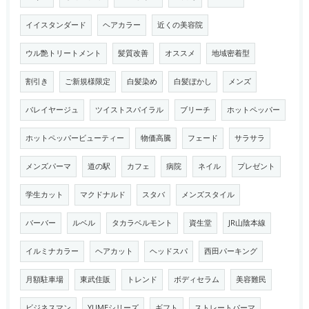
イイスタンダード
ヘアカラー
近くの美容院
ウル艶トリートメント
髪質改善
オススメ
地域密着型
割引き
ご新規様限定
白髪染め
白髪ぼかし
メンズ
バレイヤージュ
ツイストスパイラル
ブリーチ
ホットペッパー
ホットペッパービューティー
物価高騰
フェード
サラサラ
メンズパーマ
道の駅
カフェ
病院
ネイル
プレゼント
学生カット
マクドナルド
スタバ
メンズスタイル
バーバー
ルベル
タカラベルモント
資生堂
JR山陰本線
イルミナカラー
ヘアカット
ヘッドスパ
西田パーキング
月額駐車場
東武住販
トレンド
ボディセラム
美容難民
ビジネスマン
YUMEシリーズ
ギフト
ストレートパーマ