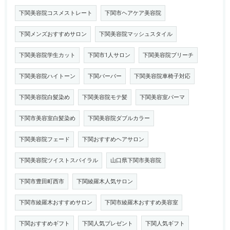
下関美容院コスメストレート
下関市ヘアケア美容院
下関メンズおすすめサロン
下関美容院マッシュスタイル
下関美容院学生カット
下関市1人サロン
下関美容院ブリーチ
下関美容院ハイトーン
下関バーバー
下関美容院車椅子対応
下関美容院白髪染め
下関美容院モテ髪
下関美容室パーマ
下関市美容室白髪染め
下関美容院ダブルカラー
下関美容院フェード
下関おすすめヘアサロン
下関美容院ツイストスパイラル
山口県下関市美容院
下関市豊田町西市
下関綾羅木人気サロン
下関市綾羅木おすすめサロン
下関市綾羅木おすすめ美容室
下関おすすめギフト
下関人気プレゼント
下関人気ギフト