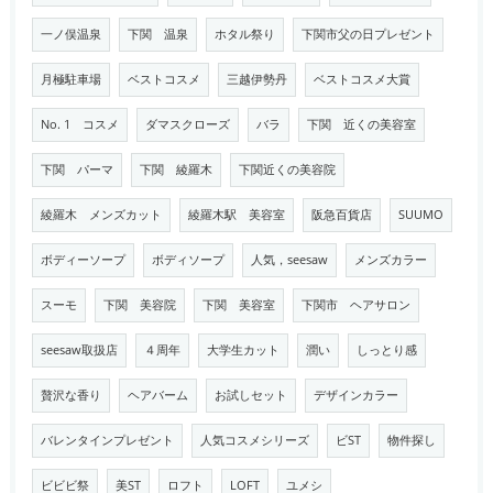
一ノ俣温泉
下関 温泉
ホタル祭り
下関市父の日プレゼント
月極駐車場
ベストコスメ
三越伊勢丹
ベストコスメ大賞
No. 1 コスメ
ダマスクローズ
バラ
下関 近くの美容室
下関 パーマ
下関 綾羅木
下関近くの美容院
綾羅木 メンズカット
綾羅木駅 美容室
阪急百貨店
SUUMO
ボディーソープ
ボディソープ
人気，seesaw
メンズカラー
スーモ
下関 美容院
下関 美容室
下関市 ヘアサロン
seesaw取扱店
４周年
大学生カット
潤い
しっとり感
贅沢な香り
ヘアバーム
お試しセット
デザインカラー
バレンタインプレゼント
人気コスメシリーズ
ビST
物件探し
ビビビ祭
美ST
ロフト
LOFT
ユメシ