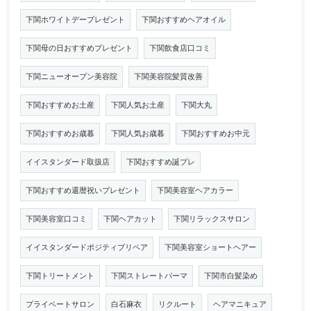
下関ホワイトデープレゼント
下関おすすめヘアオイル
下関母の日おすすめプレゼント
下関飲食店口コミ
下関ニューオープン美容院
下関美容院髪質改善
下関おすすめお土産
下関人気お土産
下関大丸
下関おすすめお歳暮
下関人気お歳暮
下関おすすめお中元
イイスタンダード取扱店
下関おすすめ誕プレ
下関おすすめ還暦祝いプレゼント
下関美容室ヘアカラー
下関美容室口コミ
下関ヘアカット
下関リラックスサロン
イイスタンダードポジティブリペア
下関美容室ショートヘアー
下関トリートメント
下関ストレートパーマ
下関市白髪染め
プライベートサロン
白石麻衣
リクルート
ヘアマニキュア