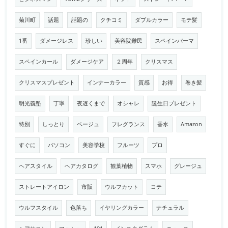
菊川町
話題
話題の
クチコミ
ダブルカラー
モテ髪
1番
ダメージレス
珍しい
美容院難民
スペインパーマ
スペインカール
ダメージケア
２周年
クリスマス
クリスマスプレゼント
インナーカラー
質感
お得
巻き髪
明光義塾
丁寧
夜遅くまで
オシャレ
誕生日プレゼント
特別
しっとり
ベージュ
フレグランス
香水
Amazon
すぐに
パソコン
美容学校
フルーツ
プロ
ヘアスタイル
ヘアカタログ
観葉植物
スマホ
グレージュ
ストレートアイロン
市販
ウルフカット
コテ
ウルフスタイル
色落ち
イヤリングカラー
ナチュラル