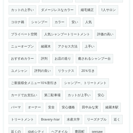
カットの上手い
ダメージレスなカラー
縮毛矯正
1人サロン
コロナ禍
シャンプー
カラー
安い
人気
プライベート空間
人気シャンプートリートメント
評価の高い
ニューオープン
綾羅木
アクセス方法
上手い
おすすめカラー
評判
お店の造り
癒されるシャンプー台
ユメシャン
評判の良い
リラックス
20％引き
ご新規様全メニュー10％割引き
シャンプー、トリートメント
カードでお支払い
第二駐車場
カットが上手い
安心
パーマ
オーナー
安全
安心価格
田中みな実
綾羅木駅
トリートメント
Bravery-hiar
水産大学
リーズナブル
近く
近くの
ゆめシティ
ヘアオイル
豊田町
seesaw