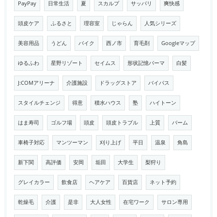
PayPay
日常生活
夏
スカルプ
サッパリ
爽快感
頭皮ケア
ふるさと
理容室
じゃらん
人気シリーズ
美容用品
うどん
バイク
西ノ市
育毛剤
Googleマップ
ゆるふわ
星野リゾート
セイムス
形状記憶パーマ
白髪
J:COMアリーナ
介護施設
ドラッグストア
バイパス
スタイルチェンジ
得意
積水ハウス
塾
ハイトーン
はま寿司
ゴルフ場
頭皮
頭皮トラブル
上質
バーム
車椅子対応
マンツーマン
刈り上げ
平日
温泉
角島
新下関
高評価
安岡
垢田
大学生
梨狩り
グレイカラー
飲食店
ヘアケア
百貨店
ネット予約
乾燥毛
介護
是非
大人女性
在宅ワーク
サロン専用