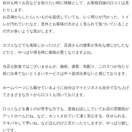
自分も時々お店などを知りたい時に情報として、お客様目線の口コミは見
たりします。
お店側からしたらいいものを提供していても、レジ周りが汚かった、トイ
レが汚れていたなど、意外とお客様の方がよく見られて気づいていること
の方が多いような気がします。
カフェなどでも美味しかったけど、店員さんの接客が失礼な感じがしたな
どだと、やっぱり帰る時に後味が悪くなりますよね。
当店も飲食ではございませんが、施術、接客、気配り、この３つが当たり
前に出来てないとうまいサービスは中々提供出来ないと感じております。
ホームページにも載せているように自分はマイビジネスも自分で立ち上げ
てさまざまな方々から口コミも頂いております。
口コミなどを書くのが苦手な方でも、直接お話ししていてお店の雰囲気が
アットホームだね。など、カットされていて凄く安心する、任せられる、
テキパキして早いね。などほんのひと言だったりしますが、やっぱり嬉し
いです。