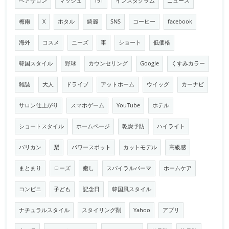
ヘアサロン
マッシュ
191
インスタグラム
ニュース
梅雨
X
ホタル
綺麗
SNS
コーヒー
facebook
海外
コスメ
ニーズ
車
ショート
低価格
韓国スタイル
野球
カウンセリング
Google
くすみカラー
雑誌
大人
ドライブ
アットホーム
ウイッグ
カーナビ
サロン仕上がり
スマホゲーム
YouTube
ホテル
ショートスタイル
ホームページ
乾燥予防
ハイライト
バリカン
梨
パワースポット
カットモデル
高級感
まとまり
ローズ
癒し
スパイラルパーマ
ホームケア
コンビニ
子ども
記念日
韓国風スタイル
ナチュラルスタイル
スタイリング剤
Yahoo
アプリ