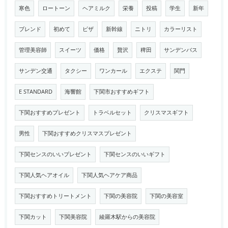
寒色
ロートーン
ヘアミルク
栄養
投稿
学生
新年
ブレンド
初めて
ピザ
新幹線
ニトリ
カラーリスト
管理美容師
スイーツ
価格
贅沢
稗田
サンデンバス
サンデン交通
タクシー
ワンカール
エクステ
関門
E STANDARD
海響館
下関市おすすめギフト
下関おすすめプレゼント
トラベルセット
クリスマスギフト
男性
下関おすすめクリスマスプレゼント
下関センスのいいプレゼント
下関センスのいいギフト
下関人気ヘアオイル
下関人気ヘアケア商品
下関おすすめトリートメント
下関の美容院
下関の美容室
下関カット
下関美容院
綾羅木駅からの美容院