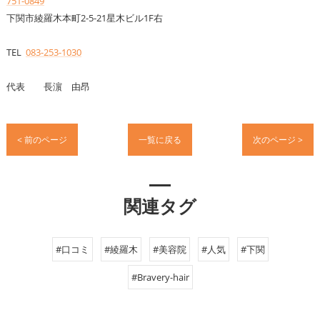
751-0849
下関市綾羅木本町2-5-21星木ビル1F右
TEL
083-253-1030
代表 長濵 由昂
< 前のページ
一覧に戻る
次のページ >
関連タグ
#口コミ
#綾羅木
#美容院
#人気
#下関
#Bravery-hair