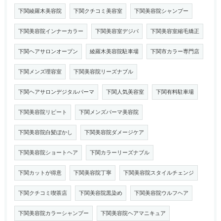
下関綾羅木美容院
下関クチコミ美容室
下関美容院シャンプー
下関美容院インナーカラー
下関美容室デジパ
下関美容室縮毛矯正
下関ヘアサロンオープン
綾羅木美容院駐車場
下関市カラー専門店
下関メンズ理容室
下関美容院リーズナブル
下関ヘアサロンデジタルパーマ
下関人気美容室
下関有料駐車場
下関美容院リピート
下関メンズパーマ美容院
下関美容院白髪ぼかし
下関美容院ダメージケア
下関美容院ショートヘア
下関カラーリーズナブル
下関カットが得意
下関美容院丁寧
下関美容院スタイルチェンジ
下関クチコミ喫茶店
下関美容院黒染め
下関美容院ウルフヘア
下関美容院カラーシャンプー
下関美容院ヘアマニキュア