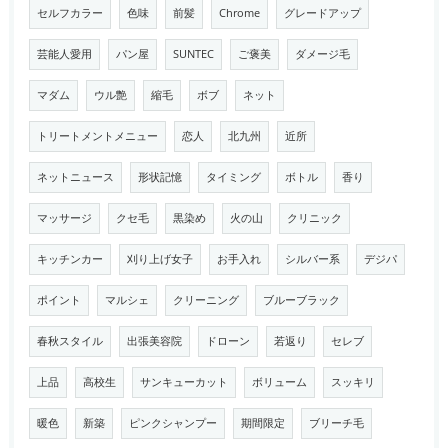
セルフカラー
色味
前髪
Chrome
グレードアップ
芸能人愛用
パン屋
SUNTEC
ご褒美
ダメージ毛
マダム
ウル艶
縮毛
ボブ
ネット
トリートメントメニュー
恋人
北九州
近所
ネットニュース
形状記憶
タイミング
ボトル
香り
マッサージ
クセ毛
黒染め
火の山
クリニック
キッチンカー
刈り上げ女子
お手入れ
シルバー系
デジパ
ポイント
マルシェ
クリーニング
ブルーブラック
春秋スタイル
出張美容院
ドローン
若返り
セレブ
上品
高校生
サンキューカット
ボリューム
スッキリ
暖色
新築
ピンクシャンプー
期間限定
ブリーチ毛