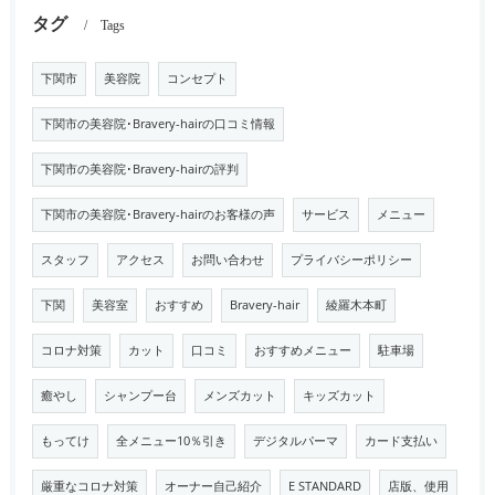
タグ
Tags
下関市
美容院
コンセプト
下関市の美容院･Bravery-hairの口コミ情報
下関市の美容院･Bravery-hairの評判
下関市の美容院･Bravery-hairのお客様の声
サービス
メニュー
スタッフ
アクセス
お問い合わせ
プライバシーポリシー
下関
美容室
おすすめ
Bravery-hair
綾羅木本町
コロナ対策
カット
口コミ
おすすめメニュー
駐車場
癒やし
シャンプー台
メンズカット
キッズカット
もってけ
全メニュー10％引き
デジタルパーマ
カード支払い
厳重なコロナ対策
オーナー自己紹介
E STANDARD
店版、使用