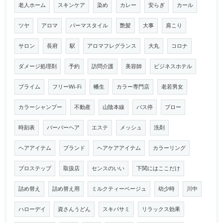
老人ホーム
スキンケア
染め
カレー
安らぎ
カール
ツヤ
アロマ
パーマスタイル
艶髪
大事
肩こり
サロン
長府
駅
アロマフレグランス
大丸
コロナ
ダメージ処理剤
予約
訪問介護
美容師
ビジネスホテル
プライム
フリーWi-Fi
幡生
カラー専門店
老若男女
カラーシャンプー
不動産
山陰本線
バス停
ブロー
時刻表
バーバーヘア
エステ
メッシュ
洗剤
ヘアアイテム
ブランド
ヘアケアアイテム
カラーリング
プロステップ
取扱店
センスのいい
下関にはここだけ
詰め替え
詰め替え用
ミルクティーベージュ
幼少時
川中
ハローデイ
資さんうどん
スキバサミ
リラックス効果