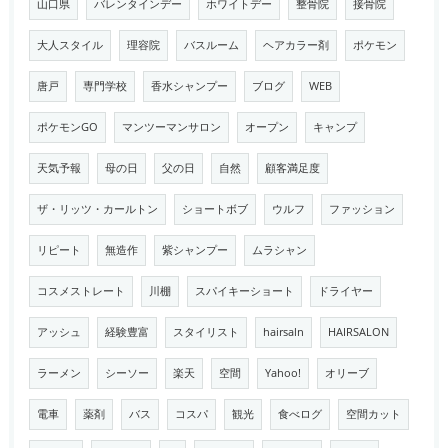
山口県
バレンタインデー
ホワイトデー
整骨院
接骨院
大人スタイル
理容院
バスルーム
ヘアカラー剤
ポケモン
唐戸
専門学校
香水シャンプー
ブログ
WEB
ポケモンGO
マンツーマンサロン
オープン
キャンプ
天気予報
母の日
父の日
自然
顧客満足度
ザ・リッツ・カールトン
ショートボブ
ウルフ
ファッション
リピート
無造作
紫シャンプー
ムラシャン
コスメストレート
川棚
スパイキーショート
ドライヤー
アッシュ
経験豊富
スタイリスト
hairsaln
HAIRSALON
ラーメン
シーソー
楽天
空間
Yahoo!
オリーブ
電車
薬剤
バス
コスパ
観光
食べログ
空間カット