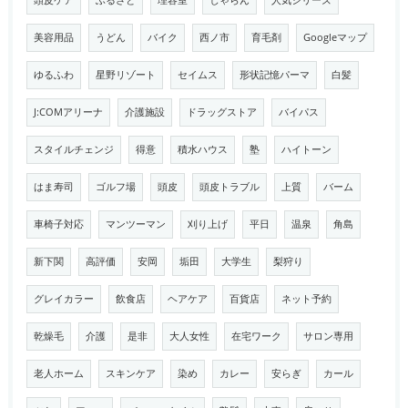
頭皮ケア
ふるさと
理容室
じゃらん
人気シリーズ
美容用品
うどん
バイク
西ノ市
育毛剤
Googleマップ
ゆるふわ
星野リゾート
セイムス
形状記憶パーマ
白髪
J:COMアリーナ
介護施設
ドラッグストア
バイパス
スタイルチェンジ
得意
積水ハウス
塾
ハイトーン
はま寿司
ゴルフ場
頭皮
頭皮トラブル
上質
バーム
車椅子対応
マンツーマン
刈り上げ
平日
温泉
角島
新下関
高評価
安岡
垢田
大学生
梨狩り
グレイカラー
飲食店
ヘアケア
百貨店
ネット予約
乾燥毛
介護
是非
大人女性
在宅ワーク
サロン専用
老人ホーム
スキンケア
染め
カレー
安らぎ
カール