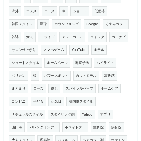
海外
コスメ
ニーズ
車
ショート
低価格
韓国スタイル
野球
カウンセリング
Google
くすみカラー
雑誌
大人
ドライブ
アットホーム
ウイッグ
カーナビ
サロン仕上がり
スマホゲーム
YouTube
ホテル
ショートスタイル
ホームページ
乾燥予防
ハイライト
バリカン
梨
パワースポット
カットモデル
高級感
まとまり
ローズ
癒し
スパイラルパーマ
ホームケア
コンビニ
子ども
記念日
韓国風スタイル
ナチュラルスタイル
スタイリング剤
Yahoo
アプリ
山口県
バレンタインデー
ホワイトデー
整骨院
接骨院
大人スタイル
理容院
バスルーム
ヘアカラー剤
ポケモン