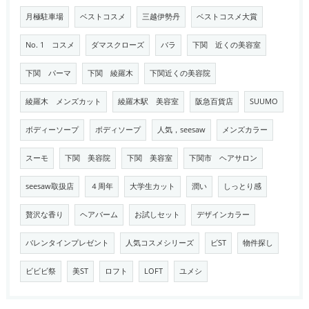
月極駐車場
ベストコスメ
三越伊勢丹
ベストコスメ大賞
No. 1 コスメ
ダマスクローズ
バラ
下関 近くの美容室
下関 パーマ
下関 綾羅木
下関近くの美容院
綾羅木 メンズカット
綾羅木駅 美容室
阪急百貨店
SUUMO
ボディーソープ
ボディソープ
人気，seesaw
メンズカラー
スーモ
下関 美容院
下関 美容室
下関市 ヘアサロン
seesaw取扱店
４周年
大学生カット
潤い
しっとり感
贅沢な香り
ヘアバーム
お試しセット
デザインカラー
バレンタインプレゼント
人気コスメシリーズ
ビST
物件探し
ビビビ祭
美ST
ロフト
LOFT
ユメシ