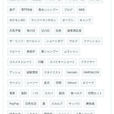
唐戸
専門学校
香水シャンプー
ブログ
WEB
ポケモンGO
マンツーマンサロン
オープン
キャンプ
天気予報
母の日
父の日
自然
顧客満足度
ザ・リッツ・カールトン
ショートボブ
ウルフ
ファッション
リピート
無造作
紫シャンプー
ムラシャン
コスメストレート
川棚
スパイキーショート
ドライヤー
アッシュ
経験豊富
スタイリスト
hairsaln
HAIRSALON
ラーメン
シーソー
楽天
空間
Yahoo!
オリーブ
電車
薬剤
バス
コスパ
観光
食べログ
空間カット
PayPay
日常生活
夏
スカルプ
サッパリ
爽快感