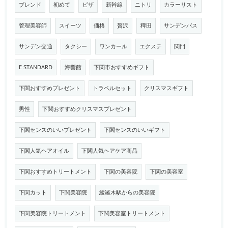
ブレンド
初めて
ピザ
新幹線
ニトリ
カラーリスト
管理美容師
スイーツ
価格
贅沢
稗田
サンデンバス
サンデン交通
タクシー
ワンカール
エクステ
関門
E STANDARD
海響館
下関市おすすめギフト
下関おすすめプレゼント
トラベルセット
クリスマスギフト
男性
下関おすすめクリスマスプレゼント
下関センスのいいプレゼント
下関センスのいいギフト
下関人気ヘアオイル
下関人気ヘアケア商品
下関おすすめトリートメント
下関の美容院
下関の美容室
下関カット
下関美容院
綾羅木駅からの美容院
下関美容院トリートメント
下関美容室トリートメント