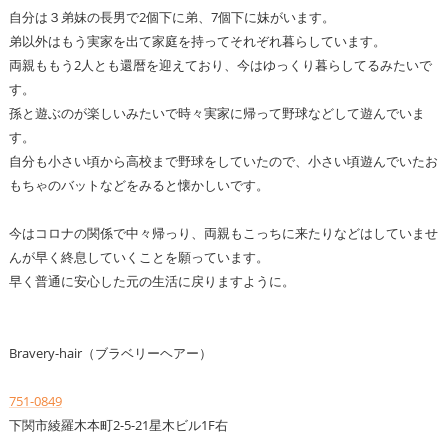
自分は３弟妹の長男で2個下に弟、7個下に妹がいます。
弟以外はもう実家を出て家庭を持ってそれぞれ暮らしています。
両親ももう2人とも還暦を迎えており、今はゆっくり暮らしてるみたいで
す。
孫と遊ぶのが楽しいみたいで時々実家に帰って野球などして遊んでいま
す。
自分も小さい頃から高校まで野球をしていたので、小さい頃遊んでいたお
もちゃのバットなどをみると懐かしいです。
今はコロナの関係で中々帰っり、両親もこっちに来たりなどはしていませ
んが早く終息していくことを願っています。
早く普通に安心した元の生活に戻りますように。
Bravery-hair（ブラベリーヘアー）
751-0849
下関市綾羅木本町2-5-21星木ビル1F右