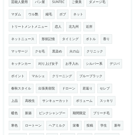
芸能人愛用
パン屋
SUNTEC
ご褒美
ダメージ毛
マダム
ウル艶
縮毛
ボブ
ネット
トリートメントメニュー
恋人
北九州
近所
ネットニュース
形状記憶
タイミング
ボトル
香り
マッサージ
クセ毛
黒染め
火の山
クリニック
キッチンカー
刈り上げ女子
お手入れ
シルバー系
デジパ
ポイント
マルシェ
クリーニング
ブルーブラック
春秋スタイル
出張美容院
ドローン
若返り
セレブ
上品
高校生
サンキューカット
ボリューム
スッキリ
暖色
新築
ピンクシャンプー
期間限定
ブリーチ毛
寒色
ロートーン
ヘアミルク
栄養
投稿
学生
新年