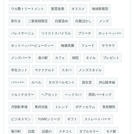
ウル艶トリートメント
髪質改善
オススメ
地域密着型
割引き
ご新規様限定
白髪染め
白髪ぼかし
メンズ
バレイヤージュ
ツイストスパイラル
ブリーチ
ホットペッパー
ホットペッパービューティー
物価高騰
フェード
サラサラ
メンズパーマ
道の駅
カフェ
病院
ネイル
プレゼント
学生カット
マクドナルド
スタバ
メンズスタイル
バーバー
ルベル
タカラベルモント
資生堂
JR山陰本線
イルミナカラー
ヘアカット
ヘッドスパ
西田パーキング
月額駐車場
東武住販
トレンド
ボディセラム
美容難民
ビジネスマン
YUMEシリーズ
ギフト
ストレートパーマ
菊川町
話題
話題の
クチコミ
ダブルカラー
モテ髪