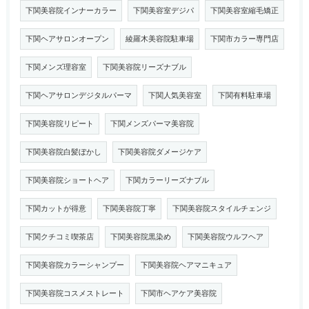
下関美容院インナーカラー
下関美容室デジパ
下関美容室縮毛矯正
下関ヘアサロンオープン
綾羅木美容院駐車場
下関市カラー専門店
下関メンズ理容室
下関美容院リーズナブル
下関ヘアサロンデジタルパーマ
下関人気美容室
下関有料駐車場
下関美容院リピート
下関メンズパーマ美容院
下関美容院白髪ぼかし
下関美容院ダメージケア
下関美容院ショートヘア
下関カラーリーズナブル
下関カットが得意
下関美容院丁寧
下関美容院スタイルチェンジ
下関クチコミ喫茶店
下関美容院黒染め
下関美容院ウルフヘア
下関美容院カラーシャンプー
下関美容院ヘアマニキュア
下関美容院コスメストレート
下関市ヘアケア美容院