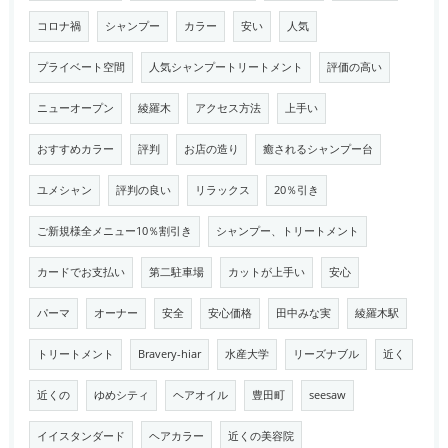
コロナ禍
シャンプー
カラー
安い
人気
プライベート空間
人気シャンプートリートメント
評価の高い
ニューオープン
綾羅木
アクセス方法
上手い
おすすめカラー
評判
お店の造り
癒されるシャンプー台
ユメシャン
評判の良い
リラックス
20％引き
ご新規様全メニュー10％割引き
シャンプー、トリートメント
カードでお支払い
第二駐車場
カットが上手い
安心
パーマ
オーナー
安全
安心価格
田中みな実
綾羅木駅
トリートメント
Bravery-hiar
水産大学
リーズナブル
近く
近くの
ゆめシティ
ヘアオイル
豊田町
seesaw
イイスタンダード
ヘアカラー
近くの美容院