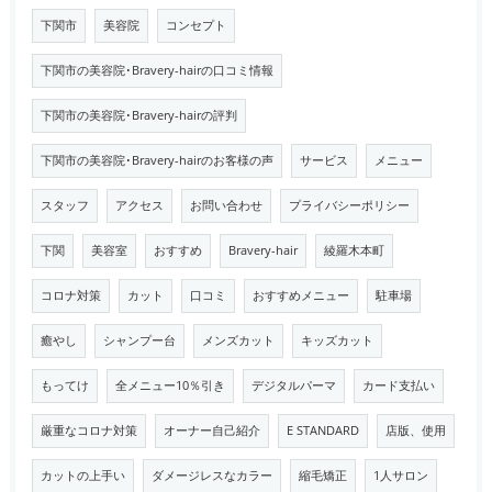
下関市
美容院
コンセプト
下関市の美容院･Bravery-hairの口コミ情報
下関市の美容院･Bravery-hairの評判
下関市の美容院･Bravery-hairのお客様の声
サービス
メニュー
スタッフ
アクセス
お問い合わせ
プライバシーポリシー
下関
美容室
おすすめ
Bravery-hair
綾羅木本町
コロナ対策
カット
口コミ
おすすめメニュー
駐車場
癒やし
シャンプー台
メンズカット
キッズカット
もってけ
全メニュー10％引き
デジタルパーマ
カード支払い
厳重なコロナ対策
オーナー自己紹介
E STANDARD
店版、使用
カットの上手い
ダメージレスなカラー
縮毛矯正
1人サロン