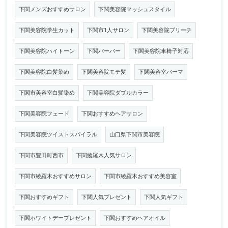
下関メンズおすすめサロン
下関美容院マッシュスタイル
下関美容院学生カット
下関市1人サロン
下関美容院ブリーチ
下関美容院ハイトーン
下関バーバー
下関美容院車椅子対応
下関美容院白髪染め
下関美容院モテ髪
下関美容室パーマ
下関市美容室白髪染め
下関美容院ダブルカラー
下関美容院フェード
下関おすすめヘアサロン
下関美容院ツイストスパイラル
山口県下関市美容院
下関市豊田町西市
下関綾羅木人気サロン
下関市綾羅木おすすめサロン
下関市綾羅木おすすめ美容室
下関おすすめギフト
下関人気プレゼント
下関人気ギフト
下関ホワイトデープレゼント
下関おすすめヘアオイル