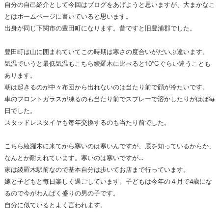
自分の自己紹介として今回はブログをあげようと思いますが、大まかなこ
とはホームページに書いていると思います。
出身が同じ下関市の豊田町になります。昔ですと旧豊浦郡でした。
豊田町は山に囲まれていてこの時期は寒さの度合いがだいぶ違います。
気温でいうと最低気温もこちら綾羅木に比べると10℃ぐらい違うことも
あります。
朝は起きるのが中々布団から出れないのは当たり前で顔が冷たいです。
車のフロントガラスが凍るのも当たり前でスプレーで溶かしたりがほぼ毎
日でした。
スタッドレスタイヤも毎年交換するのも当たり前でした。
こちら綾羅木に来てから寒いのは寒いんですが、底を知っているからか、
なんとか耐えれています。寒いのは寒いですが…
家は綾羅木駅前なので基本自分は歩いてお店まで行っています。
嫁と子どもと毎日楽しく過ごしています。子どもは今年の４月で4歳にな
るので今がわんぱく盛りの男の子です。
自分に似ているとよく言われます。