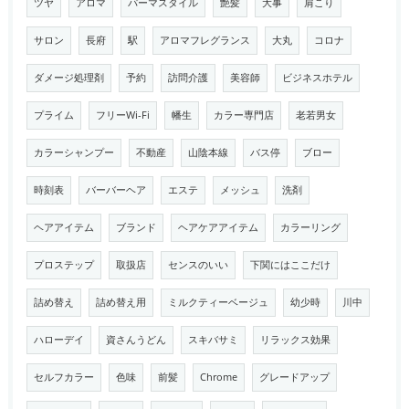
ツヤ
アロマ
パーマスタイル
艶髪
大事
肩こり
サロン
長府
駅
アロマフレグランス
大丸
コロナ
ダメージ処理剤
予約
訪問介護
美容師
ビジネスホテル
プライム
フリーWi-Fi
幡生
カラー専門店
老若男女
カラーシャンプー
不動産
山陰本線
バス停
ブロー
時刻表
バーバーヘア
エステ
メッシュ
洗剤
ヘアアイテム
ブランド
ヘアケアアイテム
カラーリング
プロステップ
取扱店
センスのいい
下関にはここだけ
詰め替え
詰め替え用
ミルクティーベージュ
幼少時
川中
ハローデイ
資さんうどん
スキバサミ
リラックス効果
セルフカラー
色味
前髪
Chrome
グレードアップ