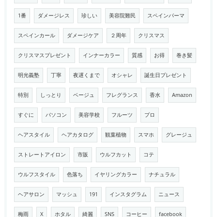
1番
ダメージレス
珍しい
美容院難民
スペインパーマ
スペインカール
ダメージケア
２周年
クリスマス
クリスマスプレゼント
インナーカラー
質感
お得
巻き髪
明光義塾
丁寧
夜遅くまで
オシャレ
誕生日プレゼント
特別
しっとり
ベージュ
フレグランス
香水
Amazon
すぐに
パソコン
美容学校
フルーツ
プロ
ヘアスタイル
ヘアカタログ
観葉植物
スマホ
グレージュ
ストレートアイロン
市販
ウルフカット
コテ
ウルフスタイル
色落ち
イヤリングカラー
ナチュラル
ヘアサロン
マッシュ
191
インスタグラム
ニュース
梅雨
X
ホタル
綺麗
SNS
コーヒー
facebook