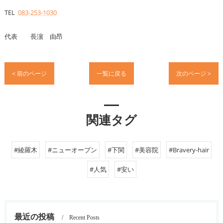
TEL
083-253-1030
代表 長濵 由昂
< 前のページ
一覧に戻る
次のページ >
関連タグ
#綾羅木
#ニューオープン
#下関
#美容院
#Bravery-hair
#人気
#安い
最近の投稿
Recent Posts