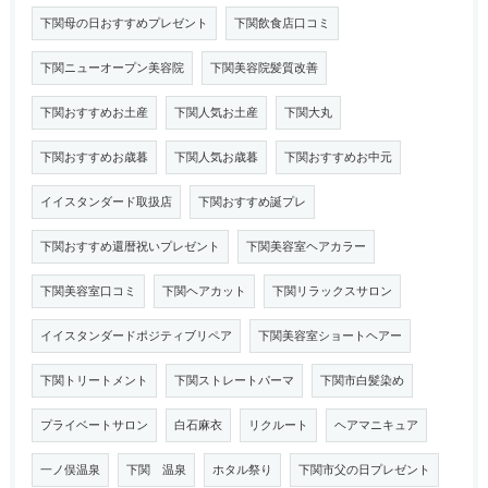
下関母の日おすすめプレゼント
下関飲食店口コミ
下関ニューオープン美容院
下関美容院髪質改善
下関おすすめお土産
下関人気お土産
下関大丸
下関おすすめお歳暮
下関人気お歳暮
下関おすすめお中元
イイスタンダード取扱店
下関おすすめ誕プレ
下関おすすめ還暦祝いプレゼント
下関美容室ヘアカラー
下関美容室口コミ
下関ヘアカット
下関リラックスサロン
イイスタンダードポジティブリペア
下関美容室ショートヘアー
下関トリートメント
下関ストレートパーマ
下関市白髪染め
プライベートサロン
白石麻衣
リクルート
ヘアマニキュア
一ノ俣温泉
下関 温泉
ホタル祭り
下関市父の日プレゼント