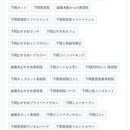
下関カット
下関美容院
綾羅木駅からの美容院
下関美容院トリートメント
下関美容室トリートメント
下関おすすめランチ
下関おすすめカフェ
下関おすすめメンズサロン
下関人気縮毛矯正
下関おすすめヘアカラー
下関コインパーキング
綾羅木おすすめ美容院
下関カットが上手い
下関評判のいい美容院
下関キッズカット美容院
下関美容院口コミ
下関髪質改善美容院
綾羅木おすすめ美容室
下関美容院パーマ
下関人気メンズカット
下関おすすめプライベートサロン
下関ニューオープン
綾羅木カット美容院
下関マンツーマンサロン
下関口コミ
下関美容院デジタルパーマ
下関美容院イルミナカラー