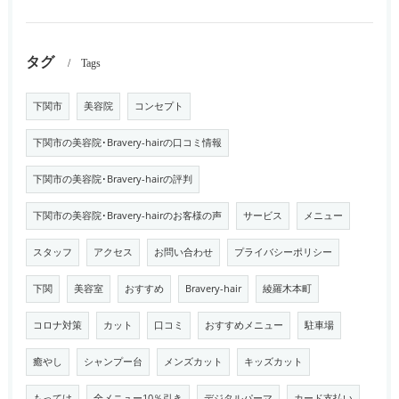
タグ
Tags
下関市
美容院
コンセプト
下関市の美容院･Bravery-hairの口コミ情報
下関市の美容院･Bravery-hairの評判
下関市の美容院･Bravery-hairのお客様の声
サービス
メニュー
スタッフ
アクセス
お問い合わせ
プライバシーポリシー
下関
美容室
おすすめ
Bravery-hair
綾羅木本町
コロナ対策
カット
口コミ
おすすめメニュー
駐車場
癒やし
シャンプー台
メンズカット
キッズカット
もってけ
全メニュー10％引き
デジタルパーマ
カード支払い