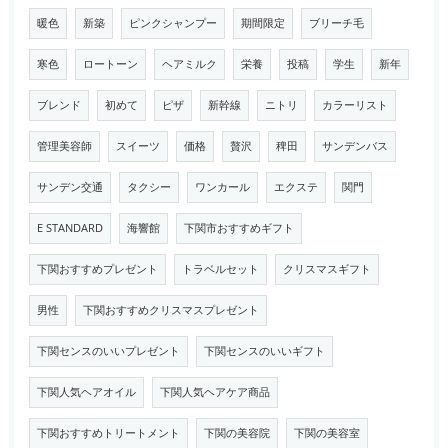
暖色
新築
ピンクシャンプー
期間限定
ブリーチ毛
寒色
ロートーン
ヘアミルク
栄養
投稿
学生
新年
ブレンド
初めて
ピザ
新幹線
ニトリ
カラーリスト
管理美容師
スイーツ
価格
贅沢
稗田
サンデンバス
サンデン交通
タクシー
ワンカール
エクステ
関門
E STANDARD
海響館
下関市おすすめギフト
下関おすすめプレゼント
トラベルセット
クリスマスギフト
男性
下関おすすめクリスマスプレゼント
下関センスのいいプレゼント
下関センスのいいギフト
下関人気ヘアオイル
下関人気ヘアケア商品
下関おすすめトリートメント
下関の美容院
下関の美容室