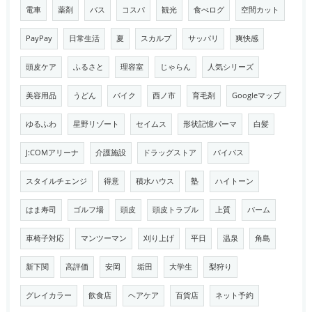
電車
薬剤
バス
コスパ
観光
食べログ
空間カット
PayPay
日常生活
夏
スカルプ
サッパリ
爽快感
頭皮ケア
ふるさと
理容室
じゃらん
人気シリーズ
美容用品
うどん
バイク
西ノ市
育毛剤
Googleマップ
ゆるふわ
星野リゾート
セイムス
形状記憶パーマ
白髪
J:COMアリーナ
介護施設
ドラッグストア
バイパス
スタイルチェンジ
得意
積水ハウス
塾
ハイトーン
はま寿司
ゴルフ場
頭皮
頭皮トラブル
上質
バーム
車椅子対応
マンツーマン
刈り上げ
平日
温泉
角島
新下関
高評価
安岡
垢田
大学生
梨狩り
グレイカラー
飲食店
ヘアケア
百貨店
ネット予約