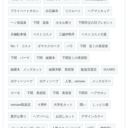
プライベートサロン
白石麻衣
リクルート
ヘアマニキュア
一ノ俣温泉
下関 温泉
ホタル祭り
下関市父の日プレゼント
月極駐車場
ベストコスメ
三越伊勢丹
ベストコスメ大賞
No. 1 コスメ
ダマスクローズ
バラ
下関 近くの美容室
下関 パーマ
下関 綾羅木
下関近くの美容院
綾羅木 メンズカット
綾羅木駅 美容室
阪急百貨店
SUUMO
ボディーソープ
ボディソープ
人気，seesaw
メンズカラー
スーモ
下関 美容院
下関 美容室
下関市 ヘアサロン
seesaw取扱店
４周年
大学生カット
潤い
しっとり感
贅沢な香り
ヘアバーム
お試しセット
デザインカラー