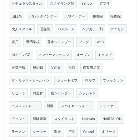
ナチュラルスタイル
スタイリング剤
Yahoo
アプリ
山口県
バレンタインデー
ホワイトデー
整骨院
接骨院
大人スタイル
理容院
バスルーム
ヘアカラー剤
ポケモン
唐戸
専門学校
香水シャンプー
ブログ
WEB
ポケモンGO
マンツーマンサロン
オープン
キャンプ
天気予報
母の日
父の日
自然
顧客満足度
ザ・リッツ・カールトン
ショートボブ
ウルフ
ファッション
リピート
無造作
紫シャンプー
ムラシャン
コスメストレート
川棚
スパイキーショート
ドライヤー
アッシュ
経験豊富
スタイリスト
hairsaln
HAIRSALON
ラーメン
シーソー
楽天
空間
Yahoo!
オリーブ