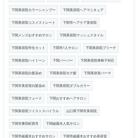
下関美容院カラーシャンプー
下関美容院ヘアマニキュア
下関美容院コスメストレート
下関市ヘアケア美容院
下関メンズおすすめサロン
下関美容院マッシュスタイル
下関美容院学生カット
下関市1人サロン
下関美容院ブリーチ
下関美容院ハイトーン
下関バーバー
下関美容院車椅子対応
下関美容院白髪染め
下関美容院モテ髪
下関美容室パーマ
下関市美容室白髪染め
下関美容院ダブルカラー
下関美容院フェード
下関おすすめヘアサロン
下関美容院ツイストスパイラル
山口県下関市美容院
下関市豊田町西市
下関綾羅木人気サロン
下関市綾羅木おすすめサロン
下関市綾羅木おすすめ美容室