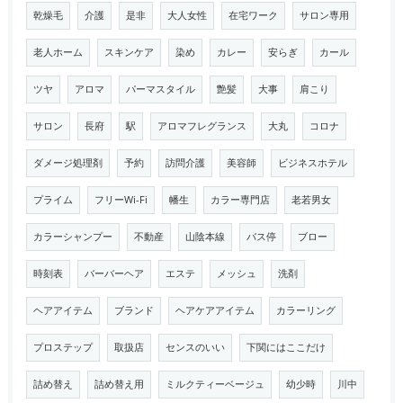
乾燥毛
介護
是非
大人女性
在宅ワーク
サロン専用
老人ホーム
スキンケア
染め
カレー
安らぎ
カール
ツヤ
アロマ
パーマスタイル
艶髪
大事
肩こり
サロン
長府
駅
アロマフレグランス
大丸
コロナ
ダメージ処理剤
予約
訪問介護
美容師
ビジネスホテル
プライム
フリーWi-Fi
幡生
カラー専門店
老若男女
カラーシャンプー
不動産
山陰本線
バス停
ブロー
時刻表
バーバーヘア
エステ
メッシュ
洗剤
ヘアアイテム
ブランド
ヘアケアアイテム
カラーリング
プロステップ
取扱店
センスのいい
下関にはここだけ
詰め替え
詰め替え用
ミルクティーベージュ
幼少時
川中