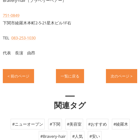
Bravery-hair（ブラベリーヘアー）
751-0849
下関市綾羅木本町2-5-21星木ビル1F右
TEL
083-253-1030
代表 長濵 由昂
< 前のページ
一覧に戻る
次のページ >
関連タグ
#ニューオープン
#下関
#美容室
#おすすめ
#綾羅木
#Bravery-hair
#人気
#安い