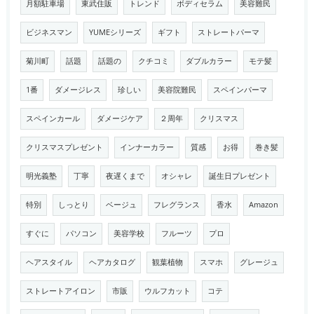
月額駐車場
東武住販
トレンド
ボディセラム
美容難民
ビジネスマン
YUMEシリーズ
ギフト
ストレートパーマ
菊川町
話題
話題の
クチコミ
ダブルカラー
モテ髪
1番
ダメージレス
珍しい
美容院難民
スペインパーマ
スペインカール
ダメージケア
２周年
クリスマス
クリスマスプレゼント
インナーカラー
質感
お得
巻き髪
明光義塾
丁寧
夜遅くまで
オシャレ
誕生日プレゼント
特別
しっとり
ベージュ
フレグランス
香水
Amazon
すぐに
パソコン
美容学校
フルーツ
プロ
ヘアスタイル
ヘアカタログ
観葉植物
スマホ
グレージュ
ストレートアイロン
市販
ウルフカット
コテ