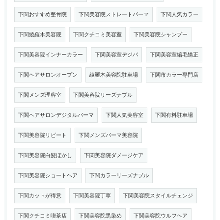
下関おすすめ整骨院
下関美容院ストレートパーマ
下関人気カラー
下関綾羅木美容院
下関クチコミ美容室
下関美容院シャンプー
下関美容院インナーカラー
下関美容室デジパ
下関美容室縮毛矯正
下関ヘアサロンオープン
綾羅木美容院駐車場
下関市カラー専門店
下関メンズ理容室
下関美容院リーズナブル
下関ヘアサロンデジタルパーマ
下関人気美容室
下関有料駐車場
下関美容院リピート
下関メンズパーマ美容院
下関美容院白髪ぼかし
下関美容院ダメージケア
下関美容院ショートヘア
下関カラーリーズナブル
下関カットが得意
下関美容院丁寧
下関美容院スタイルチェンジ
下関クチコミ喫茶店
下関美容院黒染め
下関美容院ウルフヘア