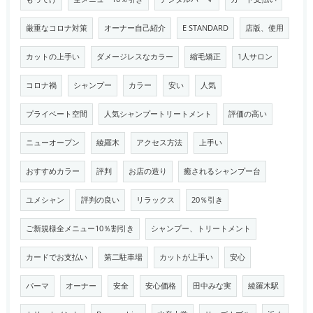
厳重なコロナ対策
オーナー自己紹介
E STANDARD
店版、使用
カットの上手い
ダメージレスなカラー
縮毛矯正
1人サロン
コロナ禍
シャンプー
カラー
安い
人気
プライベート空間
人気シャンプートリートメント
評価の高い
ニューオープン
綾羅木
アクセス方法
上手い
おすすめカラー
評判
お店の造り
癒されるシャンプー台
ユメシャン
評判の良い
リラックス
20％引き
ご新規様全メニュー10％割引き
シャンプー、トリートメント
カードでお支払い
第二駐車場
カットが上手い
安心
パーマ
オーナー
安全
安心価格
田中みな実
綾羅木駅