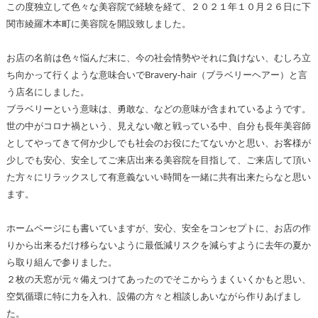
この度独立して色々な美容院で経験を経て、２０２１年１０月２６日に下
関市綾羅木本町に美容院を開設致しました。
お店の名前は色々悩んだ末に、今の社会情勢やそれに負けない、むしろ立
ち向かって行くような意味合いでBravery-hair（ブラベリーヘアー）と言
う店名にしました。
ブラベリーという意味は、勇敢な、などの意味が含まれているようです。
世の中がコロナ禍という、見えない敵と戦っている中、自分も長年美容師
としてやってきて何か少しでも社会のお役にたてないかと思い、お客様が
少しでも安心、安全してご来店出来る美容院を目指して、ご来店して頂い
た方々にリラックスして有意義ないい時間を一緒に共有出来たらなと思い
ます。
ホームページにも書いていますが、安心、安全をコンセプトに、お店の作
りから出来るだけ移らないように最低減リスクを減らすように去年の夏か
ら取り組んで参りました。
２枚の天窓が元々備えつけてあったのでそこからうまくいくかもと思い、
空気循環に特に力を入れ、設備の方々と相談しあいながら作りあげまし
た。