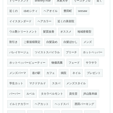
トリートメント
Bravery-hiar
水産大学
リーズナブル
近く
近くの
ゆめシティ
ヘアオイル
豊田町
seesaw
イイスタンダード
ヘアカラー
近くの美容院
ウル艶トリートメント
髪質改善
オススメ
地域密着型
割引き
ご新規様限定
白髪染め
白髪ぼかし
メンズ
バレイヤージュ
ツイストスパイラル
ブリーチ
ホットペッパー
ホットペッパービューティー
物価高騰
フェード
サラサラ
メンズパーマ
道の駅
カフェ
病院
ネイル
プレゼント
学生カット
マクドナルド
スタバ
メンズスタイル
バーバー
ルベル
タカラベルモント
資生堂
JR山陰本線
イルミナカラー
ヘアカット
ヘッドスパ
西田パーキング