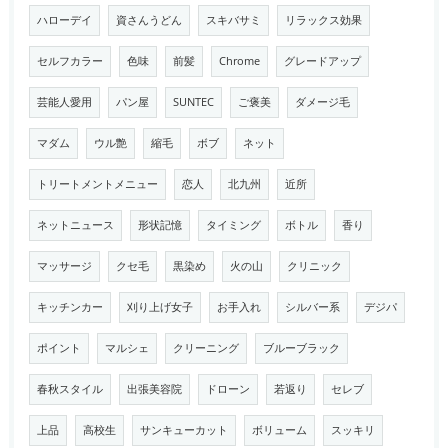
ハローデイ
資さんうどん
スキバサミ
リラックス効果
セルフカラー
色味
前髪
Chrome
グレードアップ
芸能人愛用
パン屋
SUNTEC
ご褒美
ダメージ毛
マダム
ウル艶
縮毛
ボブ
ネット
トリートメントメニュー
恋人
北九州
近所
ネットニュース
形状記憶
タイミング
ボトル
香り
マッサージ
クセ毛
黒染め
火の山
クリニック
キッチンカー
刈り上げ女子
お手入れ
シルバー系
デジパ
ポイント
マルシェ
クリーニング
ブルーブラック
春秋スタイル
出張美容院
ドローン
若返り
セレブ
上品
高校生
サンキューカット
ボリューム
スッキリ