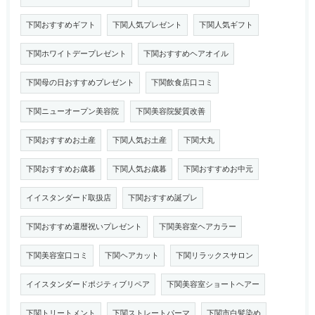
下関おすすめギフト
下関人気プレゼント
下関人気ギフト
下関ホワイトデープレゼント
下関おすすめヘアオイル
下関母の日おすすめプレゼント
下関飲食店口コミ
下関ニューオープン美容院
下関美容院髪質改善
下関おすすめお土産
下関人気お土産
下関大丸
下関おすすめお歳暮
下関人気お歳暮
下関おすすめお中元
イイスタンダード取扱店
下関おすすめ誕プレ
下関おすすめ還暦祝いプレゼント
下関美容室ヘアカラー
下関美容室口コミ
下関ヘアカット
下関リラックスサロン
イイスタンダードポジティブリペア
下関美容室ショートヘアー
下関トリートメント
下関ストレートパーマ
下関市白髪染め