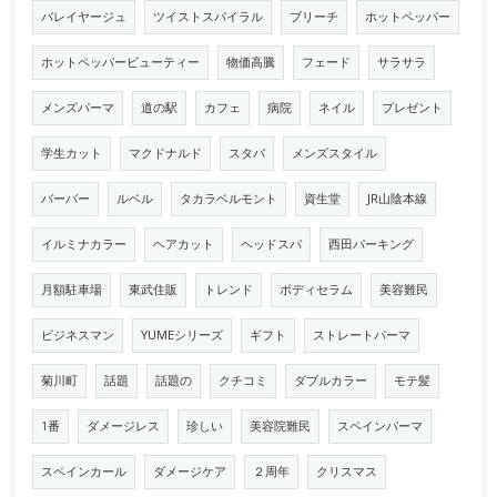
バレイヤージュ
ツイストスパイラル
ブリーチ
ホットペッパー
ホットペッパービューティー
物価高騰
フェード
サラサラ
メンズパーマ
道の駅
カフェ
病院
ネイル
プレゼント
学生カット
マクドナルド
スタバ
メンズスタイル
バーバー
ルベル
タカラベルモント
資生堂
JR山陰本線
イルミナカラー
ヘアカット
ヘッドスパ
西田パーキング
月額駐車場
東武住販
トレンド
ボディセラム
美容難民
ビジネスマン
YUMEシリーズ
ギフト
ストレートパーマ
菊川町
話題
話題の
クチコミ
ダブルカラー
モテ髪
1番
ダメージレス
珍しい
美容院難民
スペインパーマ
スペインカール
ダメージケア
２周年
クリスマス