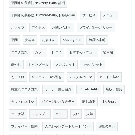
下関市の美容院･Bravery-hairの評判
下関市の美容院･Bravery-hairのお客様の声
サービス
メニュー
スタッフ
アクセス
お問い合わせ
プライバシーポリシー
下関
美容室
おすすめ
Bravery-hair
綾羅木本町
コロナ対策
カット
口コミ
おすすめメニュー
駐車場
癒やし
シャンプー台
メンズカット
キッズカット
もってけ
全メニュー10％引き
デジタルパーマ
カード支払い
厳重なコロナ対策
オーナー自己紹介
E STANDARD
店版、使用
カットの上手い
ダメージレスなカラー
縮毛矯正
1人サロン
コロナ禍
シャンプー
カラー
安い
人気
プライベート空間
人気シャンプートリートメント
評価の高い