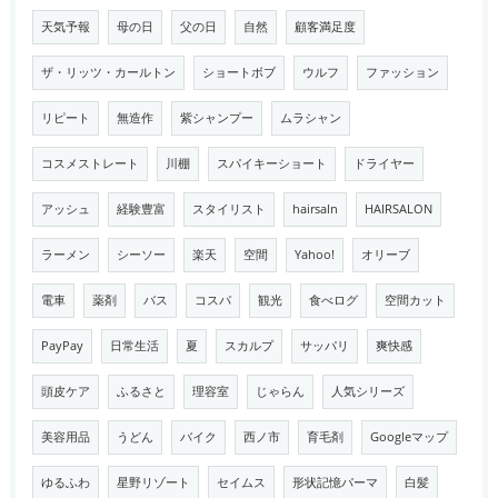
天気予報
母の日
父の日
自然
顧客満足度
ザ・リッツ・カールトン
ショートボブ
ウルフ
ファッション
リピート
無造作
紫シャンプー
ムラシャン
コスメストレート
川棚
スパイキーショート
ドライヤー
アッシュ
経験豊富
スタイリスト
hairsaln
HAIRSALON
ラーメン
シーソー
楽天
空間
Yahoo!
オリーブ
電車
薬剤
バス
コスパ
観光
食べログ
空間カット
PayPay
日常生活
夏
スカルプ
サッパリ
爽快感
頭皮ケア
ふるさと
理容室
じゃらん
人気シリーズ
美容用品
うどん
バイク
西ノ市
育毛剤
Googleマップ
ゆるふわ
星野リゾート
セイムス
形状記憶パーマ
白髪