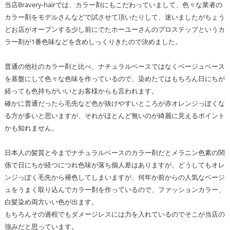
当店Bravery-hairでは、カラー剤にもこだわっていまして、色々な業者の
カラー剤をモデルさんなどで試させて頂いたりして、迷いましたがちょう
どお店がオープンする少し前にでたホーユーさんのプロステップというカ
ラー剤が1番色味などを含めしっくりきたので決めました。
普通の他社のカラー剤と比べ、ナチュラルベースではなくベージュベース
を基盤にして色々な色味を作っているので、染めたてはもちろん日にちが
経っても色持ちがいいとお客様からも言われます。
確かに普通だったら毛先など色が抜けやすいところが赤オレンジっぽくな
る方が多いと思いますが、それがほとんど無いのが綺麗に見えるポイント
かも知れません。
日本人の髪質と今までナチュラルベースのカラー剤だとメラニン色素の関
係で日にちが経つにつれ色味が落ち個人差はありますが、どうしてもオレ
ンジっぽく毛先から褪色してしまいますが、何年か前からの人気なベージ
ュをうまく取り込んでカラー剤を作っているので、ファッションカラー、
白髪染め両方いい色が出ます。
もちろんその過程でもダメージレスには力を入れているのでそこが当店の
強みだと思っています。