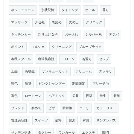
ネットニュース
形状記憶
タイミング
ボトル
香り
マッサージ
クセ毛
黒染め
火の山
クリニック
キッチンカー
刈り上げ女子
お手入れ
シルバー系
デジパ
ポイント
マルシェ
クリーニング
ブルーブラック
春秋スタイル
出張美容院
ドローン
若返り
セレブ
上品
高校生
サンキューカット
ボリューム
スッキリ
暖色
新築
ピンクシャンプー
期間限定
ブリーチ毛
寒色
ロートーン
ヘアミルク
栄養
投稿
学生
新年
ブレンド
初めて
ピザ
新幹線
ニトリ
カラーリスト
管理美容師
スイーツ
価格
贅沢
稗田
サンデンバス
サンデン交通
タクシー
ワンカール
エクステ
関門