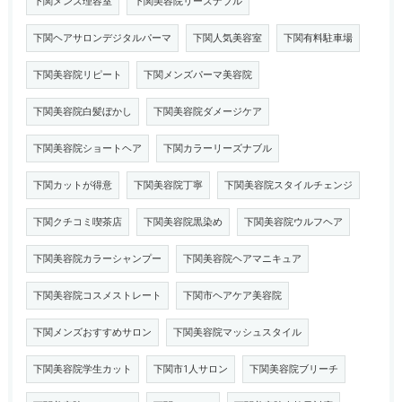
下関メンズ理容室
下関美容院リーズナブル
下関ヘアサロンデジタルパーマ
下関人気美容室
下関有料駐車場
下関美容院リピート
下関メンズパーマ美容院
下関美容院白髪ぼかし
下関美容院ダメージケア
下関美容院ショートヘア
下関カラーリーズナブル
下関カットが得意
下関美容院丁寧
下関美容院スタイルチェンジ
下関クチコミ喫茶店
下関美容院黒染め
下関美容院ウルフヘア
下関美容院カラーシャンプー
下関美容院ヘアマニキュア
下関美容院コスメストレート
下関市ヘアケア美容院
下関メンズおすすめサロン
下関美容院マッシュスタイル
下関美容院学生カット
下関市1人サロン
下関美容院ブリーチ