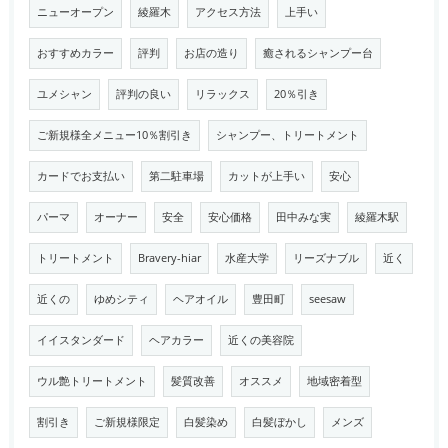
ニューオープン
綾羅木
アクセス方法
上手い
おすすめカラー
評判
お店の造り
癒されるシャンプー台
ユメシャン
評判の良い
リラックス
20％引き
ご新規様全メニュー10％割引き
シャンプー、トリートメント
カードでお支払い
第二駐車場
カットが上手い
安心
パーマ
オーナー
安全
安心価格
田中みな実
綾羅木駅
トリートメント
Bravery-hiar
水産大学
リーズナブル
近く
近くの
ゆめシティ
ヘアオイル
豊田町
seesaw
イイスタンダード
ヘアカラー
近くの美容院
ウル艶トリートメント
髪質改善
オススメ
地域密着型
割引き
ご新規様限定
白髪染め
白髪ぼかし
メンズ