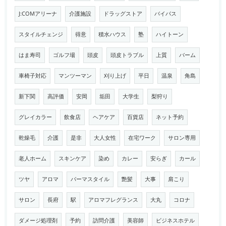
J:COMアリーナ
介護施設
ドラッグストア
バイパス
スタイルチェンジ
得意
積水ハウス
塾
ハイトーン
はま寿司
ゴルフ場
頭皮
頭皮トラブル
上質
バーム
車椅子対応
マンツーマン
刈り上げ
平日
温泉
角島
新下関
高評価
安岡
垢田
大学生
梨狩り
グレイカラー
飲食店
ヘアケア
百貨店
ネット予約
乾燥毛
介護
是非
大人女性
在宅ワーク
サロン専用
老人ホーム
スキンケア
染め
カレー
安らぎ
カール
ツヤ
アロマ
パーマスタイル
艶髪
大事
肩こり
サロン
長府
駅
アロマフレグランス
大丸
コロナ
ダメージ処理剤
予約
訪問介護
美容師
ビジネスホテル