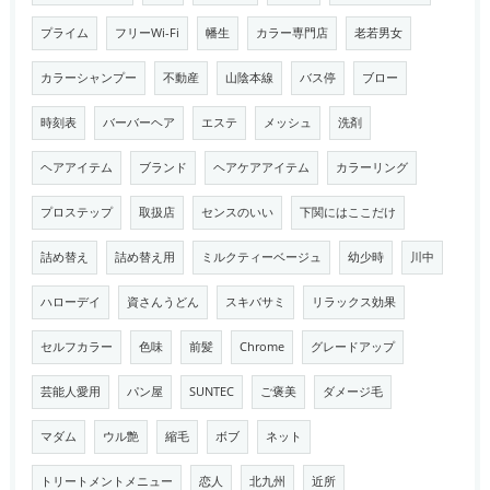
プライム
フリーWi-Fi
幡生
カラー専門店
老若男女
カラーシャンプー
不動産
山陰本線
バス停
ブロー
時刻表
バーバーヘア
エステ
メッシュ
洗剤
ヘアアイテム
ブランド
ヘアケアアイテム
カラーリング
プロステップ
取扱店
センスのいい
下関にはここだけ
詰め替え
詰め替え用
ミルクティーベージュ
幼少時
川中
ハローデイ
資さんうどん
スキバサミ
リラックス効果
セルフカラー
色味
前髪
Chrome
グレードアップ
芸能人愛用
パン屋
SUNTEC
ご褒美
ダメージ毛
マダム
ウル艶
縮毛
ボブ
ネット
トリートメントメニュー
恋人
北九州
近所