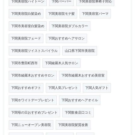
下関美容院ハイトーン
下関バーバー
下関美容院車椅子対応
下関美容院白髪染め
下関美容院モテ髪
下関美容室パーマ
下関市美容室白髪染め
下関美容院ダブルカラー
下関美容院フェード
下関おすすめヘアサロン
下関美容院ツイストスパイラル
山口県下関市美容院
下関市豊田町西市
下関綾羅木人気サロン
下関市綾羅木おすすめサロン
下関市綾羅木おすすめ美容室
下関おすすめギフト
下関人気プレゼント
下関人気ギフト
下関ホワイトデープレゼント
下関おすすめヘアオイル
下関母の日おすすめプレゼント
下関飲食店口コミ
下関ニューオープン美容院
下関美容院髪質改善