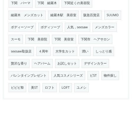
下関 パーマ
下関 綾羅木
下関近くの美容院
綾羅木 メンズカット
綾羅木駅 美容室
阪急百貨店
SUUMO
ボディーソープ
ボディソープ
人気，seesaw
メンズカラー
スーモ
下関 美容院
下関 美容室
下関市 ヘアサロン
seesaw取扱店
４周年
大学生カット
潤い
しっとり感
贅沢な香り
ヘアバーム
お試しセット
デザインカラー
バレンタインプレゼント
人気コスメシリーズ
ビST
物件探し
ビビビ祭
美ST
ロフト
LOFT
ユメシ