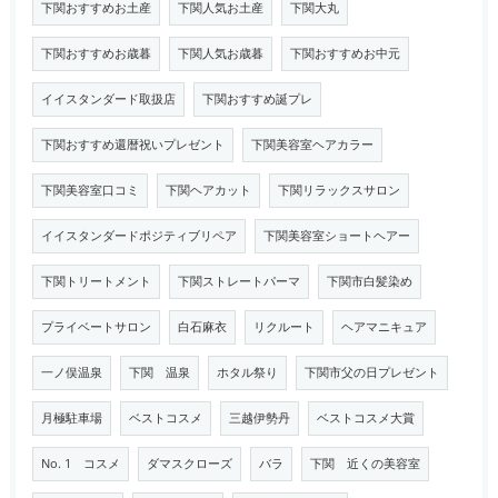
下関おすすめお土産
下関人気お土産
下関大丸
下関おすすめお歳暮
下関人気お歳暮
下関おすすめお中元
イイスタンダード取扱店
下関おすすめ誕プレ
下関おすすめ還暦祝いプレゼント
下関美容室ヘアカラー
下関美容室口コミ
下関ヘアカット
下関リラックスサロン
イイスタンダードポジティブリペア
下関美容室ショートヘアー
下関トリートメント
下関ストレートパーマ
下関市白髪染め
プライベートサロン
白石麻衣
リクルート
ヘアマニキュア
一ノ俣温泉
下関 温泉
ホタル祭り
下関市父の日プレゼント
月極駐車場
ベストコスメ
三越伊勢丹
ベストコスメ大賞
No. 1 コスメ
ダマスクローズ
バラ
下関 近くの美容室