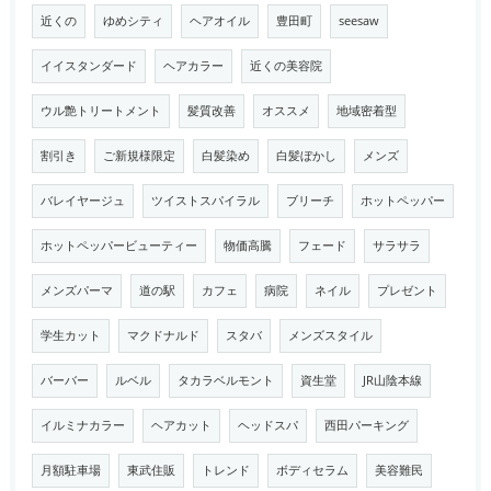
近くの
ゆめシティ
ヘアオイル
豊田町
seesaw
イイスタンダード
ヘアカラー
近くの美容院
ウル艶トリートメント
髪質改善
オススメ
地域密着型
割引き
ご新規様限定
白髪染め
白髪ぼかし
メンズ
バレイヤージュ
ツイストスパイラル
ブリーチ
ホットペッパー
ホットペッパービューティー
物価高騰
フェード
サラサラ
メンズパーマ
道の駅
カフェ
病院
ネイル
プレゼント
学生カット
マクドナルド
スタバ
メンズスタイル
バーバー
ルベル
タカラベルモント
資生堂
JR山陰本線
イルミナカラー
ヘアカット
ヘッドスパ
西田パーキング
月額駐車場
東武住販
トレンド
ボディセラム
美容難民