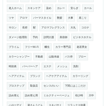
老人ホーム
スキンケア
染め
カレー
安らぎ
カール
ツヤ
アロマ
パーマスタイル
艶髪
大事
肩こり
サロン
長府
駅
アロマフレグランス
大丸
コロナ
ダメージ処理剤
予約
訪問介護
美容師
ビジネスホテル
プライム
フリーWi-Fi
幡生
カラー専門店
老若男女
カラーシャンプー
不動産
山陰本線
バス停
ブロー
時刻表
バーバーヘア
エステ
メッシュ
洗剤
ヘアアイテム
ブランド
ヘアケアアイテム
カラーリング
プロステップ
取扱店
センスのいい
下関にはここだけ
詰め替え
詰め替え用
ミルクティーベージュ
幼少時
川中
ハローデイ
資さんうどん
スキバサミ
リラックス効果