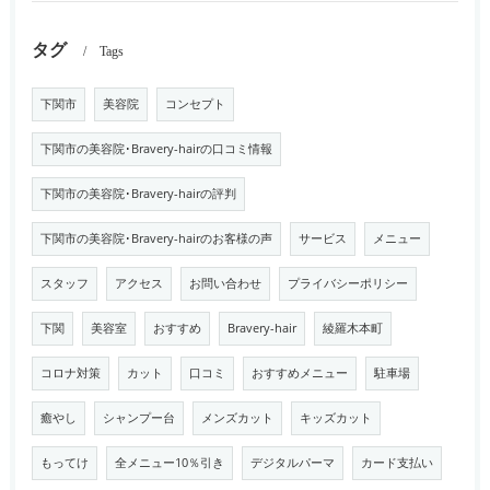
タグ
Tags
下関市
美容院
コンセプト
下関市の美容院･Bravery-hairの口コミ情報
下関市の美容院･Bravery-hairの評判
下関市の美容院･Bravery-hairのお客様の声
サービス
メニュー
スタッフ
アクセス
お問い合わせ
プライバシーポリシー
下関
美容室
おすすめ
Bravery-hair
綾羅木本町
コロナ対策
カット
口コミ
おすすめメニュー
駐車場
癒やし
シャンプー台
メンズカット
キッズカット
もってけ
全メニュー10％引き
デジタルパーマ
カード支払い