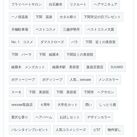
プライベートサロン
白石麻衣
リクルート
ヘアマニキュア
一ノ俣温泉
下関 温泉
ホタル祭り
下関市父の日プレゼント
月極駐車場
ベストコスメ
三越伊勢丹
ベストコスメ大賞
No. 1 コスメ
ダマスクローズ
バラ
下関 近くの美容室
下関 パーマ
下関 綾羅木
下関近くの美容院
綾羅木 メンズカット
綾羅木駅 美容室
阪急百貨店
SUUMO
ボディーソープ
ボディソープ
人気，seesaw
メンズカラー
スーモ
下関 美容院
下関 美容室
下関市 ヘアサロン
seesaw取扱店
４周年
大学生カット
潤い
しっとり感
贅沢な香り
ヘアバーム
お試しセット
デザインカラー
バレンタインプレゼント
人気コスメシリーズ
ビST
物件探し