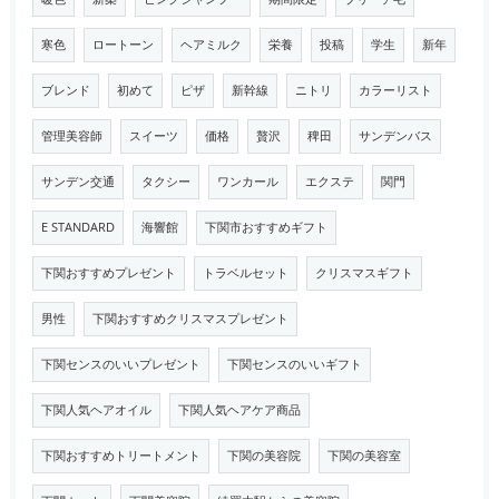
寒色
ロートーン
ヘアミルク
栄養
投稿
学生
新年
ブレンド
初めて
ピザ
新幹線
ニトリ
カラーリスト
管理美容師
スイーツ
価格
贅沢
稗田
サンデンバス
サンデン交通
タクシー
ワンカール
エクステ
関門
E STANDARD
海響館
下関市おすすめギフト
下関おすすめプレゼント
トラベルセット
クリスマスギフト
男性
下関おすすめクリスマスプレゼント
下関センスのいいプレゼント
下関センスのいいギフト
下関人気ヘアオイル
下関人気ヘアケア商品
下関おすすめトリートメント
下関の美容院
下関の美容室