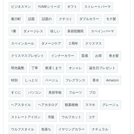
ビジネスマン
YUMEシリーズ
ギフト
ストレートパーマ
菊川町
話題
話題の
クチコミ
ダブルカラー
モテ髪
1番
ダメージレス
珍しい
美容院難民
スペインパーマ
スペインカール
ダメージケア
２周年
クリスマス
クリスマスプレゼント
インナーカラー
質感
お得
巻き髪
明光義塾
丁寧
夜遅くまで
オシャレ
誕生日プレゼント
特別
しっとり
ベージュ
フレグランス
香水
Amazon
すぐに
パソコン
美容学校
フルーツ
プロ
ヘアスタイル
ヘアカタログ
観葉植物
スマホ
グレージュ
ストレートアイロン
市販
ウルフカット
コテ
ウルフスタイル
色落ち
イヤリングカラー
ナチュラル