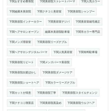
下関おすすめ整骨院
下関美容院ストレートパーマ
下関人気カラー
下関綾羅木美容院
下関クチコミ美容室
下関美容院シャンプー
下関美容院インナーカラー
下関美容室デジパ
下関美容室縮毛矯正
下関ヘアサロンオープン
綾羅木美容院駐車場
下関市カラー専門店
下関メンズ理容室
下関美容院リーズナブル
下関ヘアサロンデジタルパーマ
下関人気美容室
下関有料駐車場
下関美容院リピート
下関メンズパーマ美容院
下関美容院白髪ぼかし
下関美容院ダメージケア
下関美容院ショートヘア
下関カラーリーズナブル
下関カットが得意
下関美容院丁寧
下関美容院スタイルチェンジ
下関クチコミ喫茶店
下関美容院黒染め
下関美容院ウルフヘア