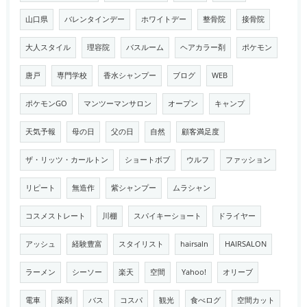
山口県
バレンタインデー
ホワイトデー
整骨院
接骨院
大人スタイル
理容院
バスルーム
ヘアカラー剤
ポケモン
唐戸
専門学校
香水シャンプー
ブログ
WEB
ポケモンGO
マンツーマンサロン
オープン
キャンプ
天気予報
母の日
父の日
自然
顧客満足度
ザ・リッツ・カールトン
ショートボブ
ウルフ
ファッション
リピート
無造作
紫シャンプー
ムラシャン
コスメストレート
川棚
スパイキーショート
ドライヤー
アッシュ
経験豊富
スタイリスト
hairsaln
HAIRSALON
ラーメン
シーソー
楽天
空間
Yahoo!
オリーブ
電車
薬剤
バス
コスパ
観光
食べログ
空間カット