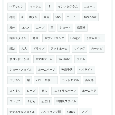
ヘアサロン
マッシュ
191
インスタグラム
ニュース
梅雨
X
ホタル
綺麗
SNS
コーヒー
facebook
海外
コスメ
ニーズ
車
ショート
低価格
韓国スタイル
野球
カウンセリング
Google
くすみカラー
雑誌
大人
ドライブ
アットホーム
ウイッグ
カーナビ
サロン仕上がり
スマホゲーム
YouTube
ホテル
ショートスタイル
ホームページ
乾燥予防
ハイライト
バリカン
梨
パワースポット
カットモデル
高級感
まとまり
ローズ
癒し
スパイラルパーマ
ホームケア
コンビニ
子ども
記念日
韓国風スタイル
ナチュラルスタイル
スタイリング剤
Yahoo
アプリ