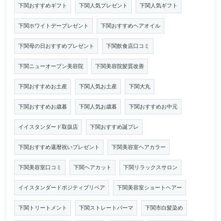
下関おすすめギフト
下関人気プレゼント
下関人気ギフト
下関ホワイトデープレゼント
下関おすすめヘアオイル
下関母の日おすすめプレゼント
下関飲食店口コミ
下関ニューオープン美容院
下関美容院髪質改善
下関おすすめお土産
下関人気お土産
下関大丸
下関おすすめお歳暮
下関人気お歳暮
下関おすすめお中元
イイスタンダード取扱店
下関おすすめ誕プレ
下関おすすめ還暦祝いプレゼント
下関美容室ヘアカラー
下関美容室口コミ
下関ヘアカット
下関リラックスサロン
イイスタンダードポジティブリペア
下関美容室ショートヘアー
下関トリートメント
下関ストレートパーマ
下関市白髪染め