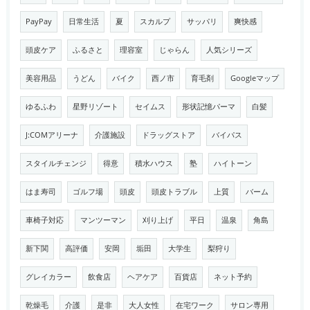
PayPay
日常生活
夏
スカルプ
サッパリ
爽快感
頭皮ケア
ふるさと
理容室
じゃらん
人気シリーズ
美容用品
うどん
バイク
西ノ市
育毛剤
Googleマップ
ゆるふわ
星野リゾート
セイムス
形状記憶パーマ
白髪
J:COMアリーナ
介護施設
ドラッグストア
バイパス
スタイルチェンジ
得意
積水ハウス
塾
ハイトーン
はま寿司
ゴルフ場
頭皮
頭皮トラブル
上質
バーム
車椅子対応
マンツーマン
刈り上げ
平日
温泉
角島
新下関
高評価
安岡
垢田
大学生
梨狩り
グレイカラー
飲食店
ヘアケア
百貨店
ネット予約
乾燥毛
介護
是非
大人女性
在宅ワーク
サロン専用