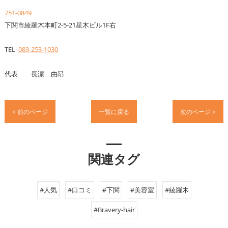
751-0849
下関市綾羅木本町2-5-21星木ビル1F右
TEL
083-253-1030
代表 長濵 由昂
< 前のページ
一覧に戻る
次のページ >
関連タグ
#人気
#口コミ
#下関
#美容室
#綾羅木
#Bravery-hair