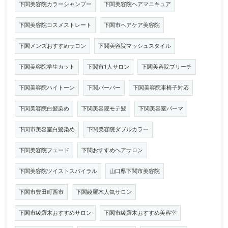
下関美容院カラーシャンプー
下関美容院ヘアマニキュア
下関美容院コスメストレート
下関市ヘアケア美容院
下関メンズおすすめサロン
下関美容院マッシュスタイル
下関美容院学生カット
下関市1人サロン
下関美容院ブリーチ
下関美容院ハイトーン
下関バーバー
下関美容院車椅子対応
下関美容院白髪染め
下関美容院モテ髪
下関美容室パーマ
下関市美容室白髪染め
下関美容院ダブルカラー
下関美容院フェード
下関おすすめヘアサロン
下関美容院ツイストスパイラル
山口県下関市美容院
下関市豊田町西市
下関綾羅木人気サロン
下関市綾羅木おすすめサロン
下関市綾羅木おすすめ美容室