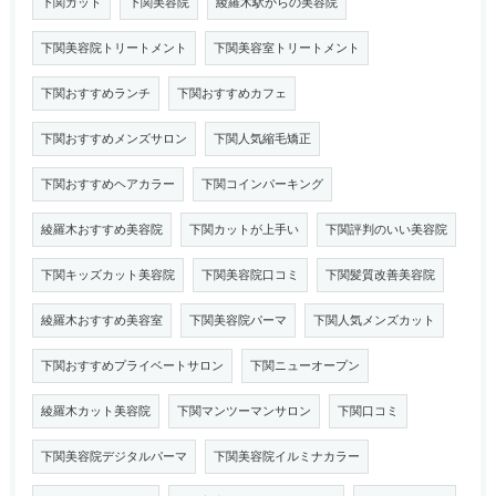
下関カット
下関美容院
綾羅木駅からの美容院
下関美容院トリートメント
下関美容室トリートメント
下関おすすめランチ
下関おすすめカフェ
下関おすすめメンズサロン
下関人気縮毛矯正
下関おすすめヘアカラー
下関コインパーキング
綾羅木おすすめ美容院
下関カットが上手い
下関評判のいい美容院
下関キッズカット美容院
下関美容院口コミ
下関髪質改善美容院
綾羅木おすすめ美容室
下関美容院パーマ
下関人気メンズカット
下関おすすめプライベートサロン
下関ニューオープン
綾羅木カット美容院
下関マンツーマンサロン
下関口コミ
下関美容院デジタルパーマ
下関美容院イルミナカラー