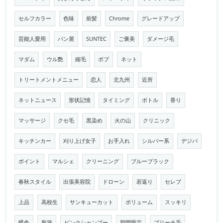
セルフカラー
色味
前髪
Chrome
グレードアップ
芸能人愛用
パン屋
SUNTEC
ご褒美
ダメージ毛
マダム
ウル艶
縮毛
ボブ
ネット
トリートメントメニュー
恋人
北九州
近所
ネットニュース
形状記憶
タイミング
ボトル
香り
マッサージ
クセ毛
黒染め
火の山
クリニック
キッチンカー
刈り上げ女子
お手入れ
シルバー系
デジパ
ポイント
マルシェ
クリーニング
ブルーブラック
春秋スタイル
出張美容院
ドローン
若返り
セレブ
上品
高校生
サンキューカット
ボリューム
スッキリ
暖色
新築
ピンクシャンプー
期間限定
ブリーチ毛