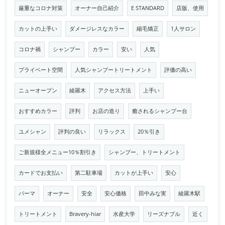
厳重なコロナ対策
オーナー自己紹介
E STANDARD
店版、使用
カットの上手い
ダメージレスなカラー
縮毛矯正
1人サロン
コロナ禍
シャンプー
カラー
安い
人気
プライベート空間
人気シャンプートリートメント
評価の高い
ニューオープン
綾羅木
アクセス方法
上手い
おすすめカラー
評判
お店の造り
癒されるシャンプー台
ユメシャン
評判の良い
リラックス
20％引き
ご新規様全メニュー10％割引き
シャンプー、トリートメント
カードでお支払い
第二駐車場
カットが上手い
安心
パーマ
オーナー
安全
安心価格
田中みな実
綾羅木駅
トリートメント
Bravery-hiar
水産大学
リーズナブル
近く