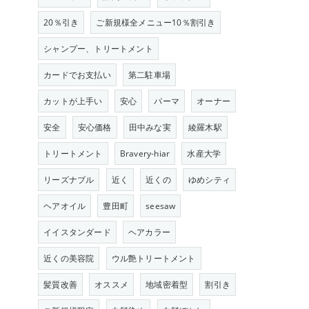
20％引き
ご新規様全メニュー10％割引き
シャンプー、トリートメント
カードでお支払い
第二駐車場
カットが上手い
安心
パーマ
オーナー
安全
安心価格
田中みな実
綾羅木駅
トリートメント
Bravery-hiar
水産大学
リーズナブル
近く
近くの
ゆめシティ
ヘアオイル
豊田町
seesaw
イイスタンダード
ヘアカラー
近くの美容院
ウル艶トリートメント
髪質改善
オススメ
地域密着型
割引き