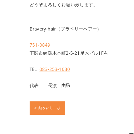
どうぞよろしくお願い致します。
Bravery-hair（ブラベリーヘアー）
751-0849
下関市綾羅木本町2-5-21星木ビル1F右
TEL
083-253-1030
代表 長濵 由昂
< 前のページ