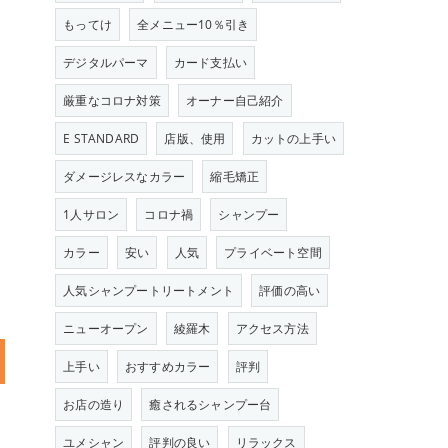
もってけ
全メニュー10％引き
デジタルパーマ
カード支払い
厳重なコロナ対策
オーナー自己紹介
E STANDARD
店版、使用
カットの上手い
ダメージレスなカラー
縮毛矯正
1人サロン
コロナ禍
シャンプー
カラー
安い
人気
プライベート空間
人気シャンプートリートメント
評価の高い
ニューオープン
綾羅木
アクセス方法
上手い
おすすめカラー
評判
お店の造り
癒されるシャンプー台
ユメシャン
評判の良い
リラックス