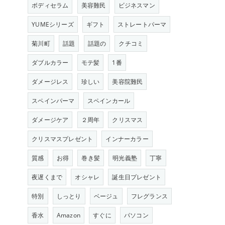
ボディセラム
美容難民
ビジネスマン
YUMEシリーズ
ギフト
ストレートパーマ
菊川町
話題
話題の
クチコミ
ダブルカラー
モテ髪
1番
ダメージレス
珍しい
美容院難民
スペインパーマ
スペインカール
ダメージケア
２周年
クリスマス
クリスマスプレゼント
インナーカラー
質感
お得
巻き髪
明光義塾
丁寧
夜遅くまで
オシャレ
誕生日プレゼント
特別
しっとり
ベージュ
フレグランス
香水
Amazon
すぐに
パソコン