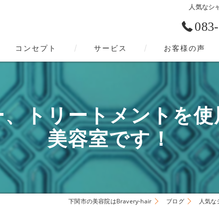
人気なシ
083
コンセプト
サービス
お客様の声
下関市の美容院･Bravery-hairの口コミ情報
下関市の美容院･Bravery-hairの評判
ー、トリートメントを使
下関市の美容院･Bravery-hairのお客様の声
美容室です！
下関市の美容院はBravery-hair
ブログ
人気な