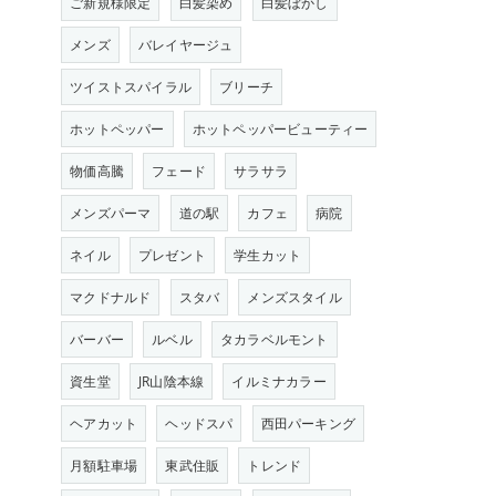
ご新規様限定
白髪染め
白髪ぼかし
メンズ
バレイヤージュ
ツイストスパイラル
ブリーチ
ホットペッパー
ホットペッパービューティー
物価高騰
フェード
サラサラ
メンズパーマ
道の駅
カフェ
病院
ネイル
プレゼント
学生カット
マクドナルド
スタバ
メンズスタイル
バーバー
ルベル
タカラベルモント
資生堂
JR山陰本線
イルミナカラー
ヘアカット
ヘッドスパ
西田パーキング
月額駐車場
東武住販
トレンド