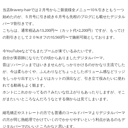
当店Bravery-hairでは２月号からご新規様全メニュー10％引きともう一つ
始めたのが、５月号に引き続き６月号も先程のブログにも載せたデジタル
パーマ割引きです。
こちらは、通常税込み13,200円〜（カット代+2,200円）ですが、もってけ
の割引きとして２０%オフの10,560円〜で施術可能としております。
今YouTubeなどでもまたブームが来ているみたいです。
自分が美容師になりたての頃からありましたデジタルパーマ。
昔はソバージュまではいきませんがしっかりかけるのがかなり主流でした
が、今は柔らかくや、ふんわりなどちょっとしたボリューム感などリッジ
をしっかり出すというよりはカットの演出など、引き立て役みたいに使わ
れてる動画もよく観ます。
ホントにこれかかってるの？みたいな仕上がりもあったりしますが、そこ
がまたいいところなんだろうなとする側からは見てしまいます。
縮毛矯正やストレートの方でも普通のコールドパーマよりデジタルパーマ
の方が同じ熱処理でかけていくのでかかりやすいという利点があるのもデ
ジタルパーマのいいところかなと思います。