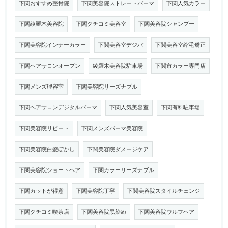
下関おすすめ整骨院
下関美容院ストレートパーマ
下関人気カラー
下関綾羅木美容院
下関クチコミ美容室
下関美容院シャンプー
下関美容院インナーカラー
下関美容室デジパ
下関美容室縮毛矯正
下関ヘアサロンオープン
綾羅木美容院駐車場
下関市カラー専門店
下関メンズ理容室
下関美容院リーズナブル
下関ヘアサロンデジタルパーマ
下関人気美容室
下関有料駐車場
下関美容院リピート
下関メンズパーマ美容院
下関美容院白髪ぼかし
下関美容院ダメージケア
下関美容院ショートヘア
下関カラーリーズナブル
下関カットが得意
下関美容院丁寧
下関美容院スタイルチェンジ
下関クチコミ喫茶店
下関美容院黒染め
下関美容院ウルフヘア