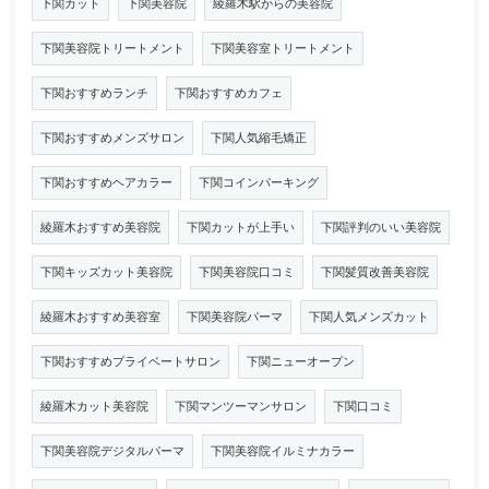
下関カット
下関美容院
綾羅木駅からの美容院
下関美容院トリートメント
下関美容室トリートメント
下関おすすめランチ
下関おすすめカフェ
下関おすすめメンズサロン
下関人気縮毛矯正
下関おすすめヘアカラー
下関コインパーキング
綾羅木おすすめ美容院
下関カットが上手い
下関評判のいい美容院
下関キッズカット美容院
下関美容院口コミ
下関髪質改善美容院
綾羅木おすすめ美容室
下関美容院パーマ
下関人気メンズカット
下関おすすめプライベートサロン
下関ニューオープン
綾羅木カット美容院
下関マンツーマンサロン
下関口コミ
下関美容院デジタルパーマ
下関美容院イルミナカラー