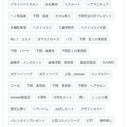
プライベートサロン
白石麻衣
リクルート
ヘアマニキュア
一ノ俣温泉
下関 温泉
ホタル祭り
下関市父の日プレゼント
月極駐車場
ベストコスメ
三越伊勢丹
ベストコスメ大賞
No. 1 コスメ
ダマスクローズ
バラ
下関 近くの美容室
下関 パーマ
下関 綾羅木
下関近くの美容院
綾羅木 メンズカット
綾羅木駅 美容室
阪急百貨店
SUUMO
ボディーソープ
ボディソープ
人気，seesaw
メンズカラー
スーモ
下関 美容院
下関 美容室
下関市 ヘアサロン
seesaw取扱店
４周年
大学生カット
潤い
しっとり感
贅沢な香り
ヘアバーム
お試しセット
デザインカラー
バレンタインプレゼント
人気コスメシリーズ
ビST
物件探し