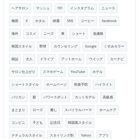
ヘアサロン
マッシュ
191
インスタグラム
ニュース
梅雨
X
ホタル
綺麗
SNS
コーヒー
facebook
海外
コスメ
ニーズ
車
ショート
低価格
韓国スタイル
野球
カウンセリング
Google
くすみカラー
雑誌
大人
ドライブ
アットホーム
ウイッグ
カーナビ
サロン仕上がり
スマホゲーム
YouTube
ホテル
ショートスタイル
ホームページ
乾燥予防
ハイライト
バリカン
梨
パワースポット
カットモデル
高級感
まとまり
ローズ
癒し
スパイラルパーマ
ホームケア
コンビニ
子ども
記念日
韓国風スタイル
ナチュラルスタイル
スタイリング剤
Yahoo
アプリ