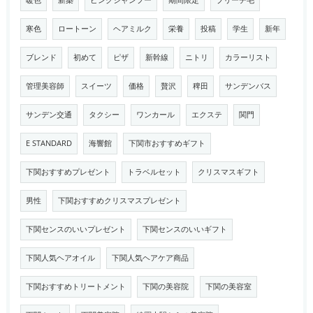
暖色
新築
ピンクシャンプー
期間限定
ブリーチ毛
寒色
ロートーン
ヘアミルク
栄養
投稿
学生
新年
ブレンド
初めて
ピザ
新幹線
ニトリ
カラーリスト
管理美容師
スイーツ
価格
贅沢
稗田
サンデンバス
サンデン交通
タクシー
ワンカール
エクステ
関門
E STANDARD
海響館
下関市おすすめギフト
下関おすすめプレゼント
トラベルセット
クリスマスギフト
男性
下関おすすめクリスマスプレゼント
下関センスのいいプレゼント
下関センスのいいギフト
下関人気ヘアオイル
下関人気ヘアケア商品
下関おすすめトリートメント
下関の美容院
下関の美容室