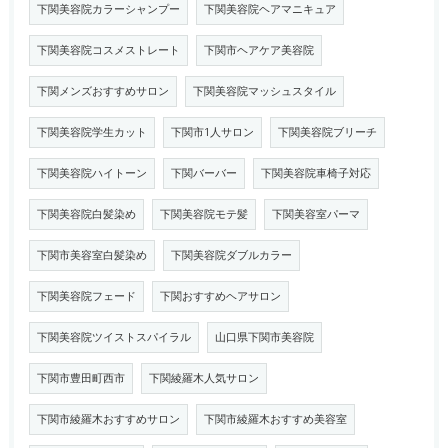
下関美容院カラーシャンプー
下関美容院ヘアマニキュア
下関美容院コスメストレート
下関市ヘアケア美容院
下関メンズおすすめサロン
下関美容院マッシュスタイル
下関美容院学生カット
下関市1人サロン
下関美容院ブリーチ
下関美容院ハイトーン
下関バーバー
下関美容院車椅子対応
下関美容院白髪染め
下関美容院モテ髪
下関美容室パーマ
下関市美容室白髪染め
下関美容院ダブルカラー
下関美容院フェード
下関おすすめヘアサロン
下関美容院ツイストスパイラル
山口県下関市美容院
下関市豊田町西市
下関綾羅木人気サロン
下関市綾羅木おすすめサロン
下関市綾羅木おすすめ美容室