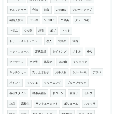
セルフカラー
色味
前髪
Chrome
グレードアップ
芸能人愛用
パン屋
SUNTEC
ご褒美
ダメージ毛
マダム
ウル艶
縮毛
ボブ
ネット
トリートメントメニュー
恋人
北九州
近所
ネットニュース
形状記憶
タイミング
ボトル
香り
マッサージ
クセ毛
黒染め
火の山
クリニック
キッチンカー
刈り上げ女子
お手入れ
シルバー系
デジパ
ポイント
マルシェ
クリーニング
ブルーブラック
春秋スタイル
出張美容院
ドローン
若返り
セレブ
上品
高校生
サンキューカット
ボリューム
スッキリ