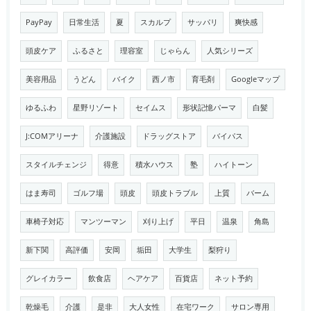
PayPay
日常生活
夏
スカルプ
サッパリ
爽快感
頭皮ケア
ふるさと
理容室
じゃらん
人気シリーズ
美容用品
うどん
バイク
西ノ市
育毛剤
Googleマップ
ゆるふわ
星野リゾート
セイムス
形状記憶パーマ
白髪
J:COMアリーナ
介護施設
ドラッグストア
バイパス
スタイルチェンジ
得意
積水ハウス
塾
ハイトーン
はま寿司
ゴルフ場
頭皮
頭皮トラブル
上質
バーム
車椅子対応
マンツーマン
刈り上げ
平日
温泉
角島
新下関
高評価
安岡
垢田
大学生
梨狩り
グレイカラー
飲食店
ヘアケア
百貨店
ネット予約
乾燥毛
介護
是非
大人女性
在宅ワーク
サロン専用