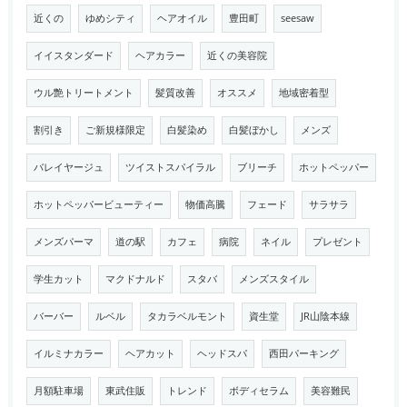
近くの
ゆめシティ
ヘアオイル
豊田町
seesaw
イイスタンダード
ヘアカラー
近くの美容院
ウル艶トリートメント
髪質改善
オススメ
地域密着型
割引き
ご新規様限定
白髪染め
白髪ぼかし
メンズ
バレイヤージュ
ツイストスパイラル
ブリーチ
ホットペッパー
ホットペッパービューティー
物価高騰
フェード
サラサラ
メンズパーマ
道の駅
カフェ
病院
ネイル
プレゼント
学生カット
マクドナルド
スタバ
メンズスタイル
バーバー
ルベル
タカラベルモント
資生堂
JR山陰本線
イルミナカラー
ヘアカット
ヘッドスパ
西田パーキング
月額駐車場
東武住販
トレンド
ボディセラム
美容難民