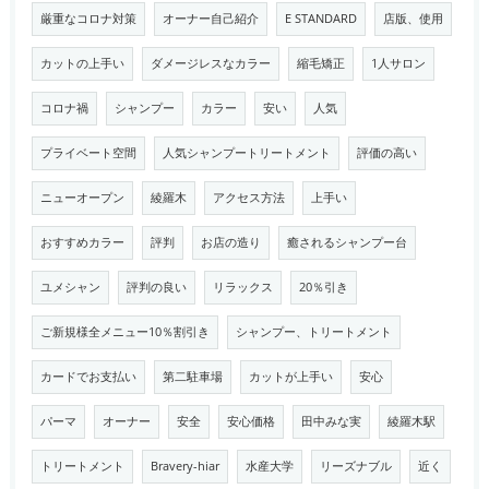
厳重なコロナ対策
オーナー自己紹介
E STANDARD
店版、使用
カットの上手い
ダメージレスなカラー
縮毛矯正
1人サロン
コロナ禍
シャンプー
カラー
安い
人気
プライベート空間
人気シャンプートリートメント
評価の高い
ニューオープン
綾羅木
アクセス方法
上手い
おすすめカラー
評判
お店の造り
癒されるシャンプー台
ユメシャン
評判の良い
リラックス
20％引き
ご新規様全メニュー10％割引き
シャンプー、トリートメント
カードでお支払い
第二駐車場
カットが上手い
安心
パーマ
オーナー
安全
安心価格
田中みな実
綾羅木駅
トリートメント
Bravery-hiar
水産大学
リーズナブル
近く