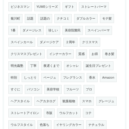
ビジネスマン
YUMEシリーズ
ギフト
ストレートパーマ
菊川町
話題
話題の
クチコミ
ダブルカラー
モテ髪
1番
ダメージレス
珍しい
美容院難民
スペインパーマ
スペインカール
ダメージケア
２周年
クリスマス
クリスマスプレゼント
インナーカラー
質感
お得
巻き髪
明光義塾
丁寧
夜遅くまで
オシャレ
誕生日プレゼント
特別
しっとり
ベージュ
フレグランス
香水
Amazon
すぐに
パソコン
美容学校
フルーツ
プロ
ヘアスタイル
ヘアカタログ
観葉植物
スマホ
グレージュ
ストレートアイロン
市販
ウルフカット
コテ
ウルフスタイル
色落ち
イヤリングカラー
ナチュラル