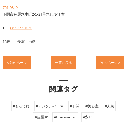
751-0849
下関市綾羅木本町2-5-21星木ビル1F右
TEL
083-253-1030
代表 長濵 由昂
< 前のページ
一覧に戻る
次のページ >
関連タグ
#もってけ
#デジタルパーマ
#下関
#美容室
#人気
#綾羅木
#Bravery-hair
#安い