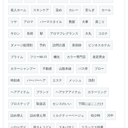
老人ホーム
スキンケア
染め
カレー
安らぎ
カール
ツヤ
アロマ
パーマスタイル
艶髪
大事
肩こり
サロン
長府
駅
アロマフレグランス
大丸
コロナ
ダメージ処理剤
予約
訪問介護
美容師
ビジネスホテル
プライム
フリーWi-Fi
幡生
カラー専門店
老若男女
カラーシャンプー
不動産
山陰本線
バス停
ブロー
時刻表
バーバーヘア
エステ
メッシュ
洗剤
ヘアアイテム
ブランド
ヘアケアアイテム
カラーリング
プロステップ
取扱店
センスのいい
下関にはここだけ
詰め替え
詰め替え用
ミルクティーベージュ
幼少時
川中
ハローデイ
資さんうどん
スキバサミ
リラックス効果