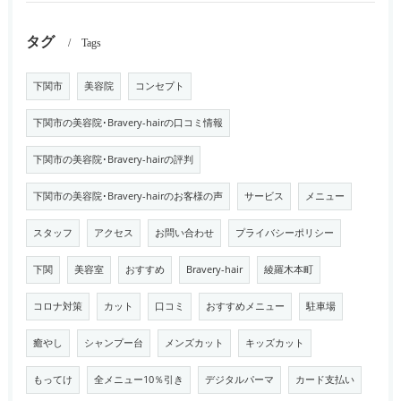
タグ
Tags
下関市
美容院
コンセプト
下関市の美容院･Bravery-hairの口コミ情報
下関市の美容院･Bravery-hairの評判
下関市の美容院･Bravery-hairのお客様の声
サービス
メニュー
スタッフ
アクセス
お問い合わせ
プライバシーポリシー
下関
美容室
おすすめ
Bravery-hair
綾羅木本町
コロナ対策
カット
口コミ
おすすめメニュー
駐車場
癒やし
シャンプー台
メンズカット
キッズカット
もってけ
全メニュー10％引き
デジタルパーマ
カード支払い