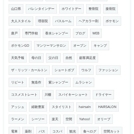
山口県
バレンタインデー
ホワイトデー
整骨院
接骨院
大人スタイル
理容院
バスルーム
ヘアカラー剤
ポケモン
唐戸
専門学校
香水シャンプー
ブログ
WEB
ポケモンGO
マンツーマンサロン
オープン
キャンプ
天気予報
母の日
父の日
自然
顧客満足度
ザ・リッツ・カールトン
ショートボブ
ウルフ
ファッション
リピート
無造作
紫シャンプー
ムラシャン
コスメストレート
川棚
スパイキーショート
ドライヤー
アッシュ
経験豊富
スタイリスト
hairsaln
HAIRSALON
ラーメン
シーソー
楽天
空間
Yahoo!
オリーブ
電車
薬剤
バス
コスパ
観光
食べログ
空間カット