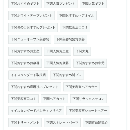
下関おすすめギフト
下関人気プレゼント
下関人気ギフト
下関ホワイトデープレゼント
下関おすすめヘアオイル
下関母の日おすすめプレゼント
下関飲食店口コミ
下関ニューオープン美容院
下関美容院髪質改善
下関おすすめお土産
下関人気お土産
下関大丸
下関おすすめお歳暮
下関人気お歳暮
下関おすすめお中元
イイスタンダード取扱店
下関おすすめ誕プレ
下関おすすめ還暦祝いプレゼント
下関美容室ヘアカラー
下関美容室口コミ
下関ヘアカット
下関リラックスサロン
イイスタンダードポジティブリペア
下関美容室ショートヘアー
下関トリートメント
下関ストレートパーマ
下関市白髪染め