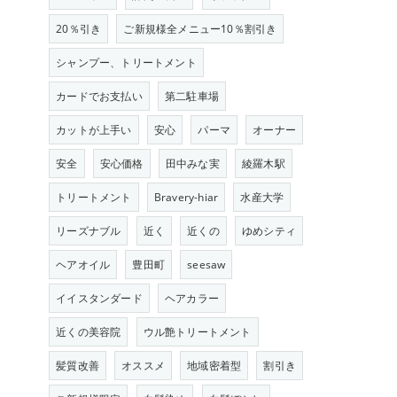
20％引き
ご新規様全メニュー10％割引き
シャンプー、トリートメント
カードでお支払い
第二駐車場
カットが上手い
安心
パーマ
オーナー
安全
安心価格
田中みな実
綾羅木駅
トリートメント
Bravery-hiar
水産大学
リーズナブル
近く
近くの
ゆめシティ
ヘアオイル
豊田町
seesaw
イイスタンダード
ヘアカラー
近くの美容院
ウル艶トリートメント
髪質改善
オススメ
地域密着型
割引き