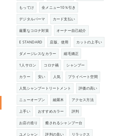
もってけ
全メニュー10％引き
デジタルパーマ
カード支払い
厳重なコロナ対策
オーナー自己紹介
E STANDARD
店版、使用
カットの上手い
ダメージレスなカラー
縮毛矯正
1人サロン
コロナ禍
シャンプー
カラー
安い
人気
プライベート空間
人気シャンプートリートメント
評価の高い
ニューオープン
綾羅木
アクセス方法
上手い
おすすめカラー
評判
お店の造り
癒されるシャンプー台
ユメシャン
評判の良い
リラックス