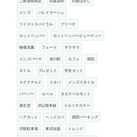
ご新規様限定
白髪染め
白髪ぼかし
メンズ
バレイヤージュ
ツイストスパイラル
ブリーチ
ホットペッパー
ホットペッパービューティー
物価高騰
フェード
サラサラ
メンズパーマ
道の駅
カフェ
病院
ネイル
プレゼント
学生カット
マクドナルド
スタバ
メンズスタイル
バーバー
ルベル
タカラベルモント
資生堂
JR山陰本線
イルミナカラー
ヘアカット
ヘッドスパ
西田パーキング
月額駐車場
東武住販
トレンド