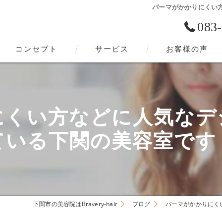
パーマがかかりにくい
083
コンセプト
サービス
お客様の声
下関市の美容院･Bravery-hairの口コミ情報
下関市の美容院･Bravery-hairの評判
にくい方などに人気なデ
下関市の美容院･Bravery-hairのお客様の声
ている下関の美容室です
下関市の美容院はBravery-hair
ブログ
パーマがかかりにく