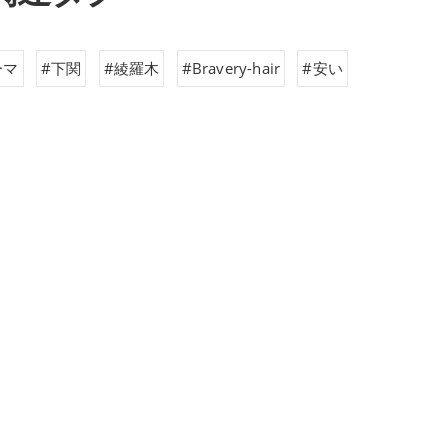
ーマ
#下関
#綾羅木
#Bravery-hair
#安い