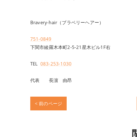
Bravery-hair（ブラベリーヘアー）
751-0849
下関市綾羅木本町2-5-21星木ビル1F右
TEL
083-253-1030
代表 長濵 由昂
< 前のページ