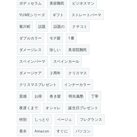
ボディセラム
美容難民
ビジネスマン
YUMEシリーズ
ギフト
ストレートパーマ
菊川町
話題
話題の
クチコミ
ダブルカラー
モテ髪
1番
ダメージレス
珍しい
美容院難民
スペインパーマ
スペインカール
ダメージケア
２周年
クリスマス
クリスマスプレゼント
インナーカラー
質感
お得
巻き髪
明光義塾
丁寧
夜遅くまで
オシャレ
誕生日プレゼント
特別
しっとり
ベージュ
フレグランス
香水
Amazon
すぐに
パソコン