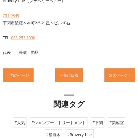
Bravery-hair（ブラベリーヘアー）
751-0849
下関市綾羅木本町2-5-21星木ビル1F右
TEL
083-253-1030
代表 長濵 由昂
< 前のページ
一覧に戻る
次のページ >
関連タグ
#人気
#シャンプー、トリートメント
#下関
#美容室
#綾羅木
#Bravery-hair