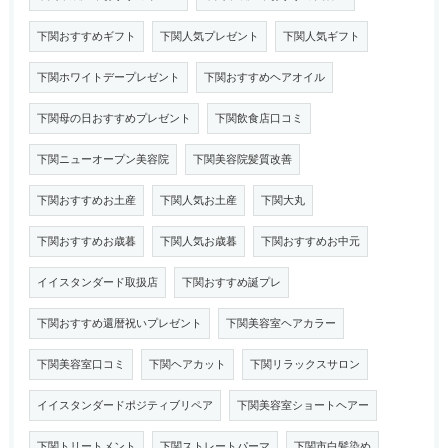
下関おすすめギフト
下関人気プレゼント
下関人気ギフト
下関ホワイトデープレゼント
下関おすすめヘアオイル
下関母の日おすすめプレゼント
下関飲食店口コミ
下関ニューオープン美容院
下関美容院髪質改善
下関おすすめお土産
下関人気お土産
下関大丸
下関おすすめお歳暮
下関人気お歳暮
下関おすすめお中元
イイスタンダード取扱店
下関おすすめ誕プレ
下関おすすめ還暦祝いプレゼント
下関美容室ヘアカラー
下関美容室口コミ
下関ヘアカット
下関リラックスサロン
イイスタンダードポジティブリペア
下関美容室ショートヘアー
下関トリートメント
下関ストレートパーマ
下関市白髪染め