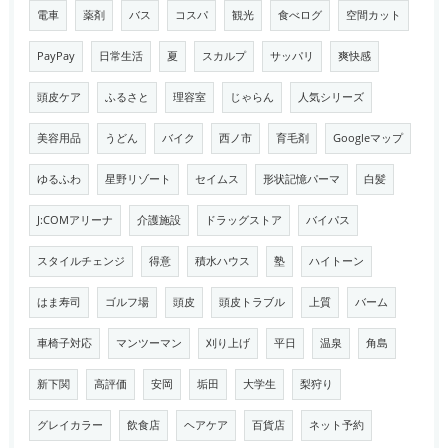
電車
薬剤
バス
コスパ
観光
食べログ
空間カット
PayPay
日常生活
夏
スカルプ
サッパリ
爽快感
頭皮ケア
ふるさと
理容室
じゃらん
人気シリーズ
美容用品
うどん
バイク
西ノ市
育毛剤
Googleマップ
ゆるふわ
星野リゾート
セイムス
形状記憶パーマ
白髪
J:COMアリーナ
介護施設
ドラッグストア
バイパス
スタイルチェンジ
得意
積水ハウス
塾
ハイトーン
はま寿司
ゴルフ場
頭皮
頭皮トラブル
上質
バーム
車椅子対応
マンツーマン
刈り上げ
平日
温泉
角島
新下関
高評価
安岡
垢田
大学生
梨狩り
グレイカラー
飲食店
ヘアケア
百貨店
ネット予約