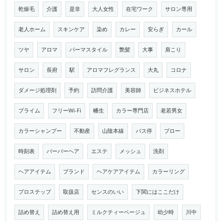
乾燥毛
介護
是非
大人女性
在宅ワーク
サロン専用
老人ホーム
スキンケア
染め
カレー
安らぎ
カール
ツヤ
アロマ
パーマスタイル
艶髪
大事
肩こり
サロン
長府
駅
アロマフレグランス
大丸
コロナ
ダメージ処理剤
予約
訪問介護
美容師
ビジネスホテル
プライム
フリーWi-Fi
幡生
カラー専門店
老若男女
カラーシャンプー
不動産
山陰本線
バス停
ブロー
時刻表
バーバーヘア
エステ
メッシュ
洗剤
ヘアアイテム
ブランド
ヘアケアアイテム
カラーリング
プロステップ
取扱店
センスのいい
下関にはここだけ
詰め替え
詰め替え用
ミルクティーベージュ
幼少時
川中