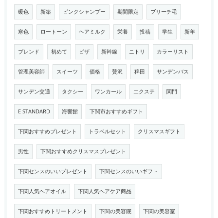
暖色
新築
ピンクシャンプー
期間限定
ブリーチ毛
寒色
ロートーン
ヘアミルク
栄養
投稿
学生
新年
ブレンド
初めて
ピザ
新幹線
ニトリ
カラーリスト
管理美容師
スイーツ
価格
贅沢
稗田
サンデンバス
サンデン交通
タクシー
ワンカール
エクステ
関門
E STANDARD
海響館
下関市おすすめギフト
下関おすすめプレゼント
トラベルセット
クリスマスギフト
男性
下関おすすめクリスマスプレゼント
下関センスのいいプレゼント
下関センスのいいギフト
下関人気ヘアオイル
下関人気ヘアケア商品
下関おすすめトリートメント
下関の美容院
下関の美容室