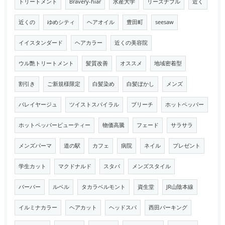
トリートメント
Bravery-hiar
水産大学
リーズナブル
近く
近くの
ゆめシティ
ヘアオイル
豊田町
seesaw
イイスタンダード
ヘアカラー
近くの美容院
ウル艶トリートメント
髪質改善
オススメ
地域密着型
割引き
ご新規様限定
白髪染め
白髪ぼかし
メンズ
バレイヤージュ
ツイストスパイラル
ブリーチ
ホットペッパー
ホットペッパービューティー
物価高騰
フェード
サラサラ
メンズパーマ
道の駅
カフェ
病院
ネイル
プレゼント
学生カット
マクドナルド
スタバ
メンズスタイル
バーバー
ルベル
タカラベルモント
資生堂
JR山陰本線
イルミナカラー
ヘアカット
ヘッドスパ
西田パーキング