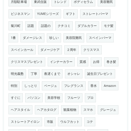
月額駐車場
東武住販
トレンド
ボディセラム
美容難民
ビジネスマン
YUMEシリーズ
ギフト
ストレートパーマ
菊川町
話題
話題の
クチコミ
ダブルカラー
モテ髪
1番
ダメージレス
珍しい
美容院難民
スペインパーマ
スペインカール
ダメージケア
２周年
クリスマス
クリスマスプレゼント
インナーカラー
質感
お得
巻き髪
明光義塾
丁寧
夜遅くまで
オシャレ
誕生日プレゼント
特別
しっとり
ベージュ
フレグランス
香水
Amazon
すぐに
パソコン
美容学校
フルーツ
プロ
ヘアスタイル
ヘアカタログ
観葉植物
スマホ
グレージュ
ストレートアイロン
市販
ウルフカット
コテ