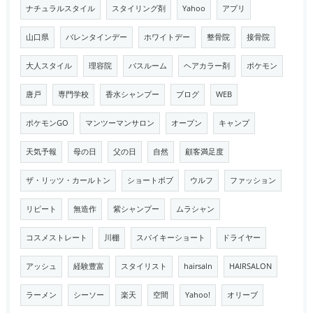
ナチュラルスタイル
スタイリング剤
Yahoo
アプリ
山口県
バレンタインデー
ホワイトデー
整骨院
接骨院
大人スタイル
理容院
バスルーム
ヘアカラー剤
ポケモン
唐戸
専門学校
香水シャンプー
ブログ
WEB
ポケモンGO
マンツーマンサロン
オープン
キャンプ
天気予報
母の日
父の日
自然
顧客満足度
ザ・リッツ・カールトン
ショートボブ
ウルフ
ファッション
リピート
無造作
紫シャンプー
ムラシャン
コスメストレート
川棚
スパイキーショート
ドライヤー
アッシュ
経験豊富
スタイリスト
hairsaln
HAIRSALON
ラーメン
シーソー
楽天
空間
Yahoo!
オリーブ