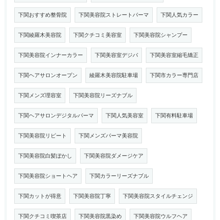
下関おすすめ整骨院
下関美容院ストレートパーマ
下関人気カラー
下関綾羅木美容院
下関クチコミ美容室
下関美容院シャンプー
下関美容院インナーカラー
下関美容室デジパ
下関美容室縮毛矯正
下関ヘアサロンオープン
綾羅木美容院駐車場
下関市カラー専門店
下関メンズ理容室
下関美容院リーズナブル
下関ヘアサロンデジタルパーマ
下関人気美容室
下関有料駐車場
下関美容院リピート
下関メンズパーマ美容院
下関美容院白髪ぼかし
下関美容院ダメージケア
下関美容院ショートヘア
下関カラーリーズナブル
下関カットが得意
下関美容院丁寧
下関美容院スタイルチェンジ
下関クチコミ喫茶店
下関美容院黒染め
下関美容院ウルフヘア