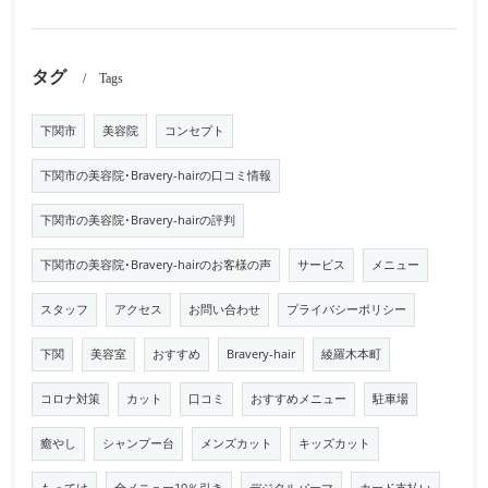
タグ
Tags
下関市
美容院
コンセプト
下関市の美容院･Bravery-hairの口コミ情報
下関市の美容院･Bravery-hairの評判
下関市の美容院･Bravery-hairのお客様の声
サービス
メニュー
スタッフ
アクセス
お問い合わせ
プライバシーポリシー
下関
美容室
おすすめ
Bravery-hair
綾羅木本町
コロナ対策
カット
口コミ
おすすめメニュー
駐車場
癒やし
シャンプー台
メンズカット
キッズカット