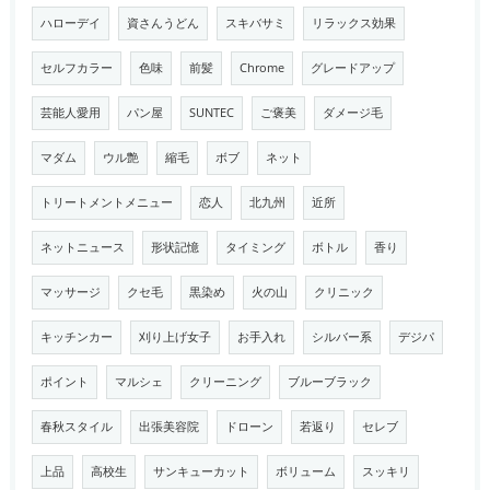
ハローデイ
資さんうどん
スキバサミ
リラックス効果
セルフカラー
色味
前髪
Chrome
グレードアップ
芸能人愛用
パン屋
SUNTEC
ご褒美
ダメージ毛
マダム
ウル艶
縮毛
ボブ
ネット
トリートメントメニュー
恋人
北九州
近所
ネットニュース
形状記憶
タイミング
ボトル
香り
マッサージ
クセ毛
黒染め
火の山
クリニック
キッチンカー
刈り上げ女子
お手入れ
シルバー系
デジパ
ポイント
マルシェ
クリーニング
ブルーブラック
春秋スタイル
出張美容院
ドローン
若返り
セレブ
上品
高校生
サンキューカット
ボリューム
スッキリ