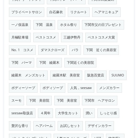
プライベートサロン
白石麻衣
リクルート
ヘアマニキュア
一ノ俣温泉
下関 温泉
ホタル祭り
下関市父の日プレゼント
月極駐車場
ベストコスメ
三越伊勢丹
ベストコスメ大賞
No. 1 コスメ
ダマスクローズ
バラ
下関 近くの美容室
下関 パーマ
下関 綾羅木
下関近くの美容院
綾羅木 メンズカット
綾羅木駅 美容室
阪急百貨店
SUUMO
ボディーソープ
ボディソープ
人気，seesaw
メンズカラー
スーモ
下関 美容院
下関 美容室
下関市 ヘアサロン
seesaw取扱店
４周年
大学生カット
潤い
しっとり感
贅沢な香り
ヘアバーム
お試しセット
デザインカラー