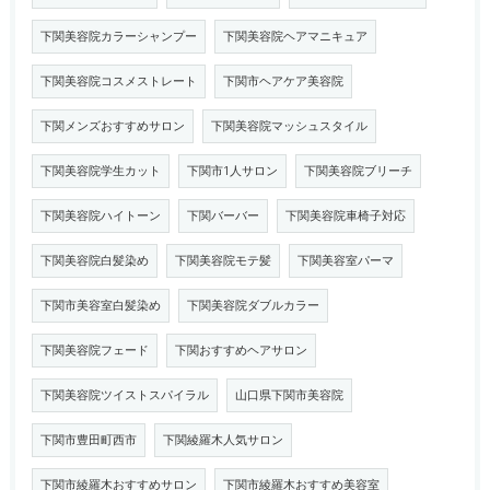
下関美容院カラーシャンプー
下関美容院ヘアマニキュア
下関美容院コスメストレート
下関市ヘアケア美容院
下関メンズおすすめサロン
下関美容院マッシュスタイル
下関美容院学生カット
下関市1人サロン
下関美容院ブリーチ
下関美容院ハイトーン
下関バーバー
下関美容院車椅子対応
下関美容院白髪染め
下関美容院モテ髪
下関美容室パーマ
下関市美容室白髪染め
下関美容院ダブルカラー
下関美容院フェード
下関おすすめヘアサロン
下関美容院ツイストスパイラル
山口県下関市美容院
下関市豊田町西市
下関綾羅木人気サロン
下関市綾羅木おすすめサロン
下関市綾羅木おすすめ美容室