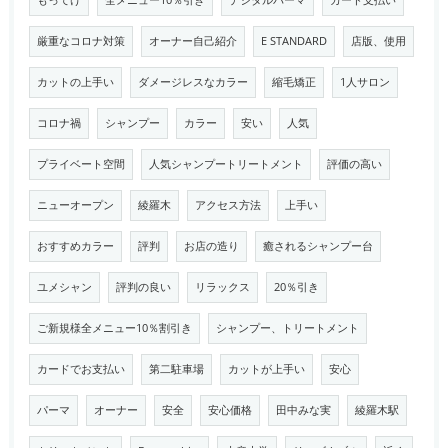
もってけ
全メニュー10％引き
デジタルパーマ
カード支払い
厳重なコロナ対策
オーナー自己紹介
E STANDARD
店版、使用
カットの上手い
ダメージレスなカラー
縮毛矯正
1人サロン
コロナ禍
シャンプー
カラー
安い
人気
プライベート空間
人気シャンプートリートメント
評価の高い
ニューオープン
綾羅木
アクセス方法
上手い
おすすめカラー
評判
お店の造り
癒されるシャンプー台
ユメシャン
評判の良い
リラックス
20％引き
ご新規様全メニュー10％割引き
シャンプー、トリートメント
カードでお支払い
第二駐車場
カットが上手い
安心
パーマ
オーナー
安全
安心価格
田中みな実
綾羅木駅