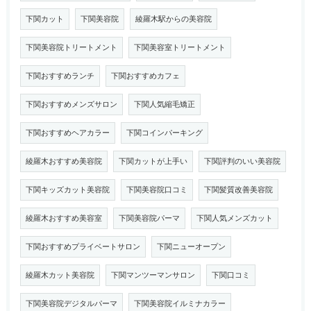
下関カット
下関美容院
綾羅木駅からの美容院
下関美容院トリートメント
下関美容室トリートメント
下関おすすめランチ
下関おすすめカフェ
下関おすすめメンズサロン
下関人気縮毛矯正
下関おすすめヘアカラー
下関コインパーキング
綾羅木おすすめ美容院
下関カットが上手い
下関評判のいい美容院
下関キッズカット美容院
下関美容院口コミ
下関髪質改善美容院
綾羅木おすすめ美容室
下関美容院パーマ
下関人気メンズカット
下関おすすめプライベートサロン
下関ニューオープン
綾羅木カット美容院
下関マンツーマンサロン
下関口コミ
下関美容院デジタルパーマ
下関美容院イルミナカラー