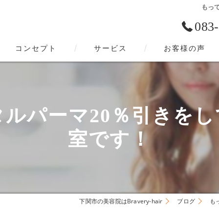
もっ
083
コンセプト
サービス
お客様の声
下関市の美容院･Bravery-hairの口コミ情報
下関市の美容院･Bravery-hairの評判
ルパーマ20％引きを
下関市の美容院･Bravery-hairのお客様の声
室です！
下関市の美容院はBravery-hair
ブログ
も