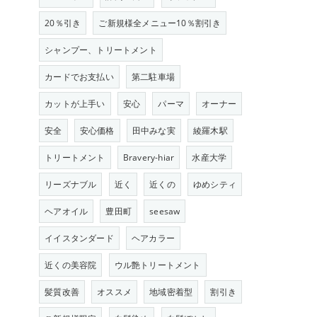
20％引き
ご新規様全メニュー10％割引き
シャンプー、トリートメント
カードでお支払い
第二駐車場
カットが上手い
安心
パーマ
オーナー
安全
安心価格
田中みな実
綾羅木駅
トリートメント
Bravery-hiar
水産大学
リーズナブル
近く
近くの
ゆめシティ
ヘアオイル
豊田町
seesaw
イイスタンダード
ヘアカラー
近くの美容院
ウル艶トリートメント
髪質改善
オススメ
地域密着型
割引き