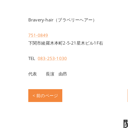
Bravery-hair（ブラベリーヘアー）
751-0849
下関市綾羅木本町2-5-21星木ビル1F右
TEL
083-253-1030
代表 長濵 由昂
< 前のページ