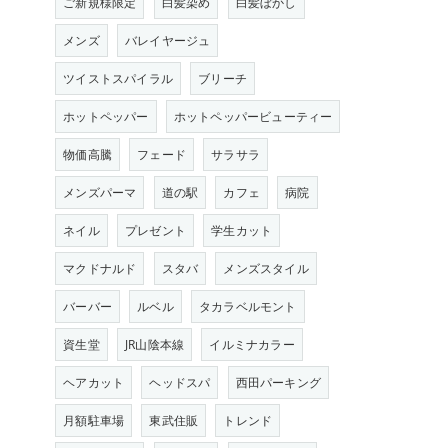
ご新規様限定
白髪染め
白髪ぼかし
メンズ
バレイヤージュ
ツイストスパイラル
ブリーチ
ホットペッパー
ホットペッパービューティー
物価高騰
フェード
サラサラ
メンズパーマ
道の駅
カフェ
病院
ネイル
プレゼント
学生カット
マクドナルド
スタバ
メンズスタイル
バーバー
ルベル
タカラベルモント
資生堂
JR山陰本線
イルミナカラー
ヘアカット
ヘッドスパ
西田パーキング
月額駐車場
東武住販
トレンド