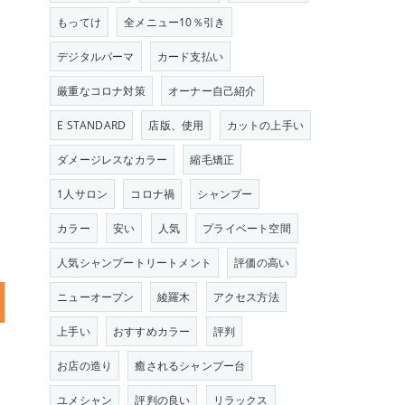
もってけ
全メニュー10％引き
デジタルパーマ
カード支払い
厳重なコロナ対策
オーナー自己紹介
E STANDARD
店版、使用
カットの上手い
ダメージレスなカラー
縮毛矯正
1人サロン
コロナ禍
シャンプー
カラー
安い
人気
プライベート空間
人気シャンプートリートメント
評価の高い
ニューオープン
綾羅木
アクセス方法
上手い
おすすめカラー
評判
お店の造り
癒されるシャンプー台
ユメシャン
評判の良い
リラックス