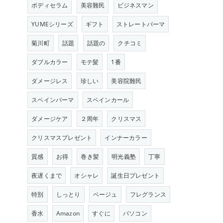
ボディセラム
美容難民
ビジネスマン
YUMEシリーズ
ギフト
ストレートパーマ
菊川町
話題
話題の
クチコミ
ダブルカラー
モテ髪
1番
ダメージレス
珍しい
美容院難民
スペインパーマ
スペインカール
ダメージケア
２周年
クリスマス
クリスマスプレゼント
インナーカラー
質感
お得
巻き髪
明光義塾
丁寧
夜遅くまで
オシャレ
誕生日プレゼント
特別
しっとり
ベージュ
フレグランス
香水
Amazon
すぐに
パソコン