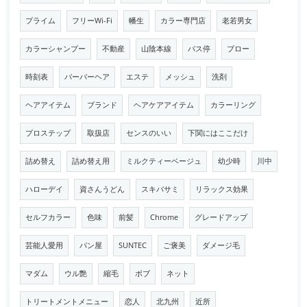
プライム
フリーWi-Fi
幡生
カラー専門店
老若男女
カラーシャンプー
不動産
山陰本線
バス停
ブロー
時刻表
バーバーヘア
エステ
メッシュ
洗剤
ヘアアイテム
ブランド
ヘアケアアイテム
カラーリング
プロステップ
取扱店
センスのいい
下関にはここだけ
詰め替え
詰め替え用
ミルクティーベージュ
幼少時
川中
ハローデイ
資さんうどん
スキバサミ
リラックス効果
セルフカラー
色味
前髪
Chrome
グレードアップ
芸能人愛用
パン屋
SUNTEC
ご褒美
ダメージ毛
マダム
ウル艶
縮毛
ボブ
ネット
トリートメントメニュー
恋人
北九州
近所