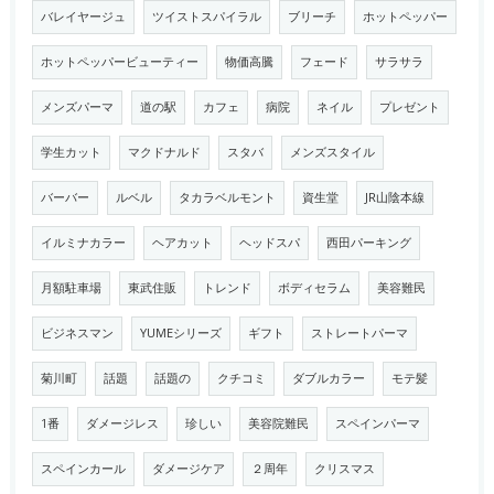
バレイヤージュ
ツイストスパイラル
ブリーチ
ホットペッパー
ホットペッパービューティー
物価高騰
フェード
サラサラ
メンズパーマ
道の駅
カフェ
病院
ネイル
プレゼント
学生カット
マクドナルド
スタバ
メンズスタイル
バーバー
ルベル
タカラベルモント
資生堂
JR山陰本線
イルミナカラー
ヘアカット
ヘッドスパ
西田パーキング
月額駐車場
東武住販
トレンド
ボディセラム
美容難民
ビジネスマン
YUMEシリーズ
ギフト
ストレートパーマ
菊川町
話題
話題の
クチコミ
ダブルカラー
モテ髪
1番
ダメージレス
珍しい
美容院難民
スペインパーマ
スペインカール
ダメージケア
２周年
クリスマス