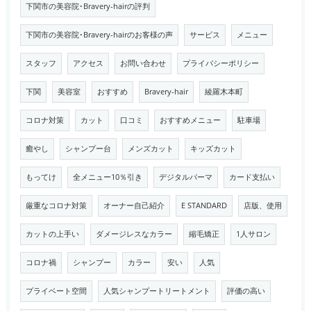
下関市の美容院･Bravery-hairの評判
下関市の美容院･Bravery-hairのお客様の声
サービス
メニュー
スタッフ
アクセス
お問い合わせ
プライバシーポリシー
下関
美容室
おすすめ
Bravery-hair
綾羅木本町
コロナ対策
カット
口コミ
おすすめメニュー
駐車場
癒やし
シャンプー台
メンズカット
キッズカット
もってけ
全メニュー10％引き
デジタルパーマ
カード支払い
厳重なコロナ対策
オーナー自己紹介
E STANDARD
店版、使用
カットの上手い
ダメージレスなカラー
縮毛矯正
1人サロン
コロナ禍
シャンプー
カラー
安い
人気
プライベート空間
人気シャンプートリートメント
評価の高い