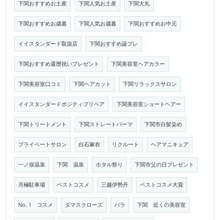
下関おすすめお土産
下関人気お土産
下関大丸
下関おすすめお歳暮
下関人気お歳暮
下関おすすめお中元
イイスタンダード取扱店
下関おすすめ誕プレ
下関おすすめ還暦祝いプレゼント
下関美容室ヘアカラー
下関美容室口コミ
下関ヘアカット
下関リラックスサロン
イイスタンダードポジティブリペア
下関美容室ショートヘアー
下関トリートメント
下関ストレートパーマ
下関市白髪染め
プライベートサロン
白石麻衣
リクルート
ヘアマニキュア
一ノ俣温泉
下関 温泉
ホタル祭り
下関市父の日プレゼント
月極駐車場
ベストコスメ
三越伊勢丹
ベストコスメ大賞
No. 1 コスメ
ダマスクローズ
バラ
下関 近くの美容室