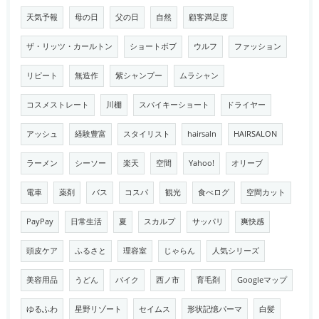
天気予報
母の日
父の日
自然
顧客満足度
ザ・リッツ・カールトン
ショートボブ
ウルフ
ファッション
リピート
無造作
紫シャンプー
ムラシャン
コスメストレート
川棚
スパイキーショート
ドライヤー
アッシュ
経験豊富
スタイリスト
hairsaln
HAIRSALON
ラーメン
シーソー
楽天
空間
Yahoo!
オリーブ
電車
薬剤
バス
コスパ
観光
食べログ
空間カット
PayPay
日常生活
夏
スカルプ
サッパリ
爽快感
頭皮ケア
ふるさと
理容室
じゃらん
人気シリーズ
美容用品
うどん
バイク
西ノ市
育毛剤
Googleマップ
ゆるふわ
星野リゾート
セイムス
形状記憶パーマ
白髪