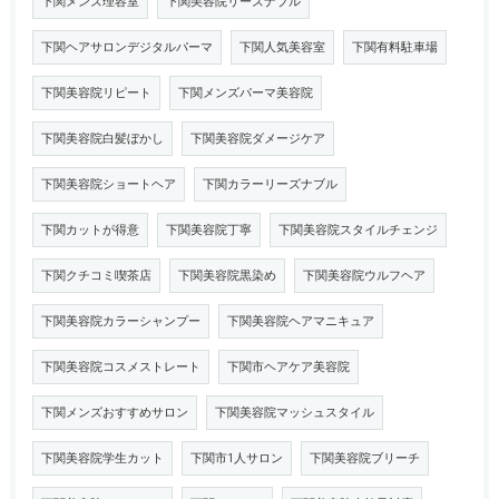
下関メンズ理容室
下関美容院リーズナブル
下関ヘアサロンデジタルパーマ
下関人気美容室
下関有料駐車場
下関美容院リピート
下関メンズパーマ美容院
下関美容院白髪ぼかし
下関美容院ダメージケア
下関美容院ショートヘア
下関カラーリーズナブル
下関カットが得意
下関美容院丁寧
下関美容院スタイルチェンジ
下関クチコミ喫茶店
下関美容院黒染め
下関美容院ウルフヘア
下関美容院カラーシャンプー
下関美容院ヘアマニキュア
下関美容院コスメストレート
下関市ヘアケア美容院
下関メンズおすすめサロン
下関美容院マッシュスタイル
下関美容院学生カット
下関市1人サロン
下関美容院ブリーチ