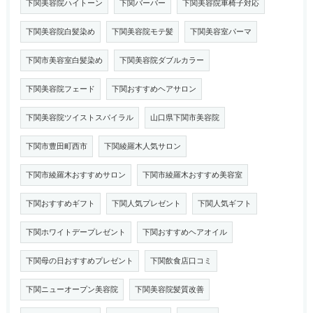
下関美容院ハイトーン
下関バーバー
下関美容院車椅子対応
下関美容院白髪染め
下関美容院モテ髪
下関美容室パーマ
下関市美容室白髪染め
下関美容院ダブルカラー
下関美容院フェード
下関おすすめヘアサロン
下関美容院ツイストスパイラル
山口県下関市美容院
下関市豊田町西市
下関綾羅木人気サロン
下関市綾羅木おすすめサロン
下関市綾羅木おすすめ美容室
下関おすすめギフト
下関人気プレゼント
下関人気ギフト
下関ホワイトデープレゼント
下関おすすめヘアオイル
下関母の日おすすめプレゼント
下関飲食店口コミ
下関ニューオープン美容院
下関美容院髪質改善