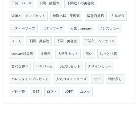
下関 パーマ
下関 綾羅木
下関近くの美容院
綾羅木 メンズカット
綾羅木駅 美容室
阪急百貨店
SUUMO
ボディーソープ
ボディソープ
人気，seesaw
メンズカラー
スーモ
下関 美容院
下関 美容室
下関市 ヘアサロン
seesaw取扱店
４周年
大学生カット
潤い
しっとり感
贅沢な香り
ヘアバーム
お試しセット
デザインカラー
バレンタインプレゼント
人気コスメシリーズ
ビST
物件探し
ビビビ祭
美ST
ロフト
LOFT
ユメシ