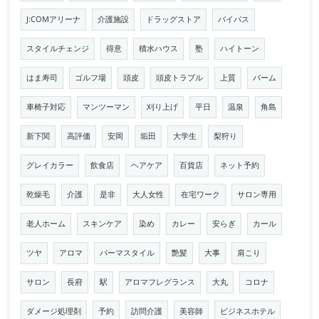
J:COMアリーナ
介護施設
ドラッグストア
バイパス
スタイルチェンジ
得意
積水ハウス
塾
ハイトーン
はま寿司
ゴルフ場
頭皮
頭皮トラブル
上質
バーム
車椅子対応
マンツーマン
刈り上げ
平日
温泉
角島
新下関
高評価
安岡
垢田
大学生
梨狩り
グレイカラー
飲食店
ヘアケア
百貨店
ネット予約
乾燥毛
介護
是非
大人女性
在宅ワーク
サロン専用
老人ホーム
スキンケア
染め
カレー
安らぎ
カール
ツヤ
アロマ
パーマスタイル
艶髪
大事
肩こり
サロン
長府
駅
アロマフレグランス
大丸
コロナ
ダメージ処理剤
予約
訪問介護
美容師
ビジネスホテル