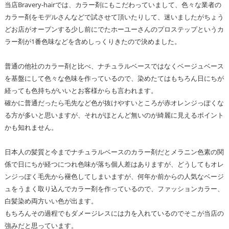
当店Bravery-hairでは、カラー剤にもこだわっていまして、色々な業者の
カラー剤をモデルさんなどで試させて頂いたりして、迷いましたがちょう
どお店がオープンする少し前にでたホーユーさんのプロステップというカ
ラー剤が1番色味などを含めしっくりきたので決めました。
普通の他社のカラー剤と比べ、ナチュラルベースではなくベージュベース
を基盤にして色々な色味を作っているので、染めたてはもちろん日にちが
経っても色持ちがいいとお客様からも言われます。
確かに普通だったら毛先など色が抜けやすいところが赤オレンジっぽくな
る方が多いと思いますが、それがほとんど無いのが綺麗に見えるポイント
かも知れません。
日本人の髪質と今までナチュラルベースのカラー剤だとメラニン色素の関
係で日にちが経つにつれ色味が落ち個人差はありますが、どうしてもオレ
ンジっぽく毛先から褪色してしまいますが、何年か前からの人気なベージ
ュをうまく取り込んでカラー剤を作っているので、ファッションカラー、
白髪染め両方いい色が出ます。
もちろんその過程でもダメージレスには力を入れているのでそこが当店の
強みだと思っています。