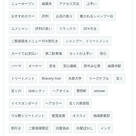
ニューオープン
綾羅木
アクセス方法
上手い
おすすめカラー
評判
お店の造り
癒されるシャンプー台
ユメシャン
評判の良い
リラックス
20％引き
ご新規様全メニュー10％割引き
シャンプー、トリートメント
カードでお支払い
第二駐車場
カットが上手い
安心
パーマ
オーナー
安全
安心価格
田中みな実
綾羅木駅
トリートメント
Bravery-hiar
水産大学
リーズナブル
近く
近くの
ゆめシティ
ヘアオイル
豊田町
seesaw
イイスタンダード
ヘアカラー
近くの美容院
ウル艶トリートメント
髪質改善
オススメ
地域密着型
割引き
ご新規様限定
白髪染め
白髪ぼかし
メンズ