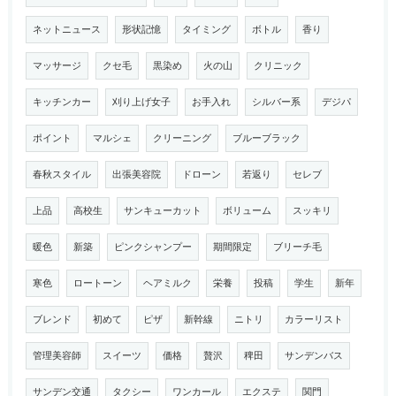
ネットニュース
形状記憶
タイミング
ボトル
香り
マッサージ
クセ毛
黒染め
火の山
クリニック
キッチンカー
刈り上げ女子
お手入れ
シルバー系
デジパ
ポイント
マルシェ
クリーニング
ブルーブラック
春秋スタイル
出張美容院
ドローン
若返り
セレブ
上品
高校生
サンキューカット
ボリューム
スッキリ
暖色
新築
ピンクシャンプー
期間限定
ブリーチ毛
寒色
ロートーン
ヘアミルク
栄養
投稿
学生
新年
ブレンド
初めて
ピザ
新幹線
ニトリ
カラーリスト
管理美容師
スイーツ
価格
贅沢
稗田
サンデンバス
サンデン交通
タクシー
ワンカール
エクステ
関門