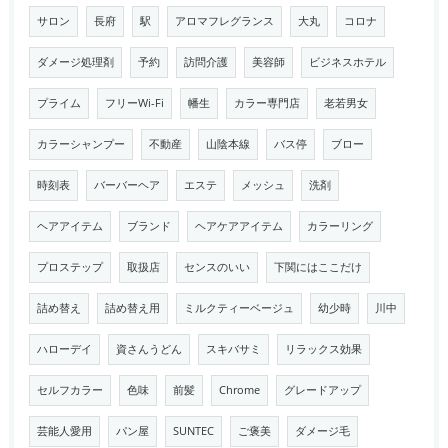
サロン
長府
駅
アロマフレグランス
大丸
コロナ
ダメージ処理剤
予約
訪問介護
美容師
ビジネスホテル
プライム
フリーWi-Fi
幡生
カラー専門店
老若男女
カラーシャンプー
不動産
山陰本線
バス停
ブロー
時刻表
バーバーヘア
エステ
メッシュ
洗剤
ヘアアイテム
ブランド
ヘアケアアイテム
カラーリング
プロステップ
取扱店
センスのいい
下関にはここだけ
詰め替え
詰め替え用
ミルクティーベージュ
幼少時
川中
ハローデイ
資さんうどん
スキバサミ
リラックス効果
セルフカラー
色味
前髪
Chrome
グレードアップ
芸能人愛用
パン屋
SUNTEC
ご褒美
ダメージ毛