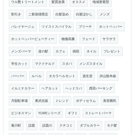
ウル艶トリートメント
髪質改善
オススメ
地域密着型
割引き
ご新規様限定
白髪染め
白髪ぼかし
メンズ
バレイヤージュ
ツイストスパイラル
ブリーチ
ホットペッパー
ホットペッパービューティー
物価高騰
フェード
サラサラ
メンズパーマ
道の駅
カフェ
病院
ネイル
プレゼント
学生カット
マクドナルド
スタバ
メンズスタイル
バーバー
ルベル
タカラベルモント
資生堂
JR山陰本線
イルミナカラー
ヘアカット
ヘッドスパ
西田パーキング
月額駐車場
東武住販
トレンド
ボディセラム
美容難民
ビジネスマン
YUMEシリーズ
ギフト
ストレートパーマ
菊川町
話題
話題の
クチコミ
ダブルカラー
モテ髪