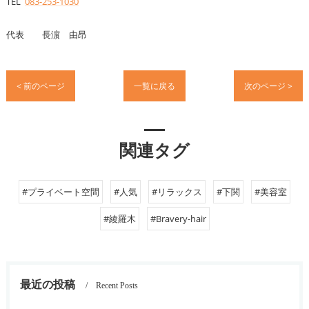
TEL
083-253-1030
代表 長濵 由昂
< 前のページ
一覧に戻る
次のページ >
関連タグ
#プライベート空間
#人気
#リラックス
#下関
#美容室
#綾羅木
#Bravery-hair
最近の投稿
Recent Posts