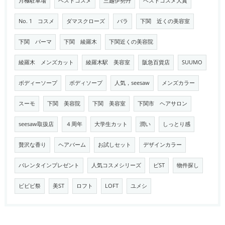
月極駐車場
ベストコスメ
三越伊勢丹
ベストコスメ大賞
No. 1 コスメ
ダマスクローズ
バラ
下関 近くの美容室
下関 パーマ
下関 綾羅木
下関近くの美容院
綾羅木 メンズカット
綾羅木駅 美容室
阪急百貨店
SUUMO
ボディーソープ
ボディソープ
人気，seesaw
メンズカラー
スーモ
下関 美容院
下関 美容室
下関市 ヘアサロン
seesaw取扱店
４周年
大学生カット
潤い
しっとり感
贅沢な香り
ヘアバーム
お試しセット
デザインカラー
バレンタインプレゼント
人気コスメシリーズ
ビST
物件探し
ビビビ祭
美ST
ロフト
LOFT
ユメシ