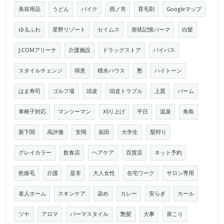
美容用品
うどん
バイク
西ノ市
育毛剤
Googleマップ
ゆるふわ
星野リゾート
セイムス
形状記憶パーマ
白髪
J:COMアリーナ
介護施設
ドラッグストア
バイパス
スタイルチェンジ
得意
積水ハウス
塾
ハイトーン
はま寿司
ゴルフ場
頭皮
頭皮トラブル
上質
バーム
車椅子対応
マンツーマン
刈り上げ
平日
温泉
角島
新下関
高評価
安岡
垢田
大学生
梨狩り
グレイカラー
飲食店
ヘアケア
百貨店
ネット予約
乾燥毛
介護
是非
大人女性
在宅ワーク
サロン専用
老人ホーム
スキンケア
染め
カレー
安らぎ
カール
ツヤ
アロマ
パーマスタイル
艶髪
大事
肩こり