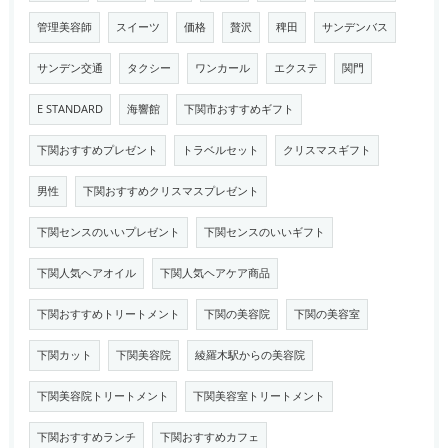
管理美容師
スイーツ
価格
贅沢
稗田
サンデンバス
サンデン交通
タクシー
ワンカール
エクステ
関門
E STANDARD
海響館
下関市おすすめギフト
下関おすすめプレゼント
トラベルセット
クリスマスギフト
男性
下関おすすめクリスマスプレゼント
下関センスのいいプレゼント
下関センスのいいギフト
下関人気ヘアオイル
下関人気ヘアケア商品
下関おすすめトリートメント
下関の美容院
下関の美容室
下関カット
下関美容院
綾羅木駅からの美容院
下関美容院トリートメント
下関美容室トリートメント
下関おすすめランチ
下関おすすめカフェ