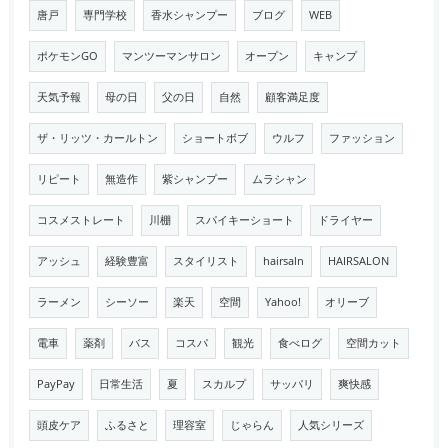
唐戸
専門学校
香水シャンプー
ブログ
WEB
ポケモンGO
マンツーマンサロン
オープン
キャンプ
天気予報
母の日
父の日
自然
顧客満足度
ザ・リッツ・カールトン
ショートボブ
ウルフ
ファッション
リピート
無造作
紫シャンプー
ムラシャン
コスメストレート
川棚
スパイキーショート
ドライヤー
アッシュ
経験豊富
スタイリスト
hairsaln
HAIRSALON
ラーメン
シーソー
楽天
空間
Yahoo!
オリーブ
電車
薬剤
バス
コスパ
観光
食べログ
空間カット
PayPay
日常生活
夏
スカルプ
サッパリ
爽快感
頭皮ケア
ふるさと
理容室
じゃらん
人気シリーズ