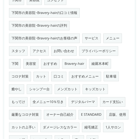
下関市
美容院
コンセプト
下関市の美容院･Bravery-hairの口コミ情報
下関市の美容院･Bravery-hairの評判
下関市の美容院･Bravery-hairのお客様の声
サービス
メニュー
スタッフ
アクセス
お問い合わせ
プライバシーポリシー
下関
美容室
おすすめ
Bravery-hair
綾羅木本町
コロナ対策
カット
口コミ
おすすめメニュー
駐車場
癒やし
シャンプー台
メンズカット
キッズカット
もってけ
全メニュー10％引き
デジタルパーマ
カード支払い
厳重なコロナ対策
オーナー自己紹介
E STANDARD
店版、使用
カットの上手い
ダメージレスなカラー
縮毛矯正
1人サロン