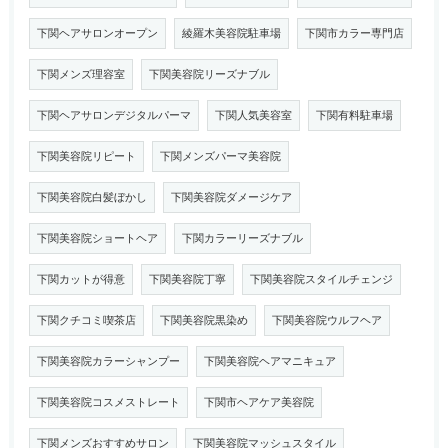
下関ヘアサロンオープン
綾羅木美容院駐車場
下関市カラー専門店
下関メンズ理容室
下関美容院リーズナブル
下関ヘアサロンデジタルパーマ
下関人気美容室
下関有料駐車場
下関美容院リピート
下関メンズパーマ美容院
下関美容院白髪ぼかし
下関美容院ダメージケア
下関美容院ショートヘア
下関カラーリーズナブル
下関カットが得意
下関美容院丁寧
下関美容院スタイルチェンジ
下関クチコミ喫茶店
下関美容院黒染め
下関美容院ウルフヘア
下関美容院カラーシャンプー
下関美容院ヘアマニキュア
下関美容院コスメストレート
下関市ヘアケア美容院
下関メンズおすすめサロン
下関美容院マッシュスタイル