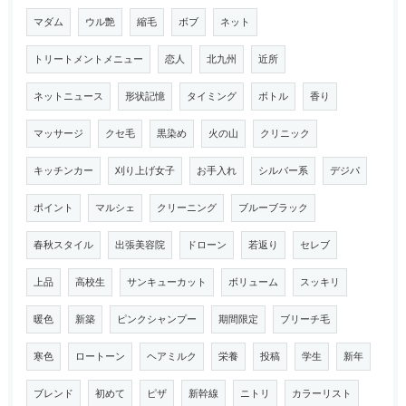
マダム
ウル艶
縮毛
ボブ
ネット
トリートメントメニュー
恋人
北九州
近所
ネットニュース
形状記憶
タイミング
ボトル
香り
マッサージ
クセ毛
黒染め
火の山
クリニック
キッチンカー
刈り上げ女子
お手入れ
シルバー系
デジパ
ポイント
マルシェ
クリーニング
ブルーブラック
春秋スタイル
出張美容院
ドローン
若返り
セレブ
上品
高校生
サンキューカット
ボリューム
スッキリ
暖色
新築
ピンクシャンプー
期間限定
ブリーチ毛
寒色
ロートーン
ヘアミルク
栄養
投稿
学生
新年
ブレンド
初めて
ピザ
新幹線
ニトリ
カラーリスト