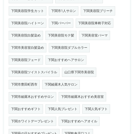
下関美容院学生カット
下関市1人サロン
下関美容院ブリーチ
下関美容院ハイトーン
下関バーバー
下関美容院車椅子対応
下関美容院白髪染め
下関美容院モテ髪
下関美容室パーマ
下関市美容室白髪染め
下関美容院ダブルカラー
下関美容院フェード
下関おすすめヘアサロン
下関美容院ツイストスパイラル
山口県下関市美容院
下関市豊田町西市
下関綾羅木人気サロン
下関市綾羅木おすすめサロン
下関市綾羅木おすすめ美容室
下関おすすめギフト
下関人気プレゼント
下関人気ギフト
下関ホワイトデープレゼント
下関おすすめヘアオイル
下関母の日おすすめプレゼント
下関飲食店口コミ