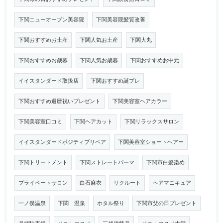
下関ニューオープン美容院
下関美容院髪質改善
下関おすすめお土産
下関人気お土産
下関大丸
下関おすすめお歳暮
下関人気お歳暮
下関おすすめお中元
イイスタンダード取扱店
下関おすすめ誕プレ
下関おすすめ還暦祝いプレゼント
下関美容室ヘアカラー
下関美容室口コミ
下関ヘアカット
下関リラックスサロン
イイスタンダードポジティブリペア
下関美容室ショートヘアー
下関トリートメント
下関ストレートパーマ
下関市白髪染め
プライベートサロン
白石麻衣
リクルート
ヘアマニキュア
一ノ俣温泉
下関 温泉
ホタル祭り
下関市父の日プレゼント