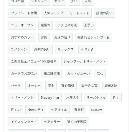
コロナ禍
シャンプー
カラー
安い
人気
プライベート空間
人気シャンプートリートメント
評価の高い
ニューオープン
綾羅木
アクセス方法
上手い
おすすめカラー
評判
お店の造り
癒されるシャンプー台
ユメシャン
評判の良い
リラックス
20％引き
ご新規様全メニュー10％割引き
シャンプー、トリートメント
カードでお支払い
第二駐車場
カットが上手い
安心
パーマ
オーナー
安全
安心価格
田中みな実
綾羅木駅
トリートメント
Bravery-hiar
水産大学
リーズナブル
近く
近くの
ゆめシティ
ヘアオイル
豊田町
seesaw
イイスタンダード
ヘアカラー
近くの美容院