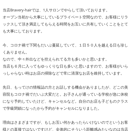
当店Bravery-hairでは、1人サロンでやらして頂いております。
オープン当初から大事にしているプライベート空間なので、お客様にリラ
ックスして頂き満足してもらえる時間をお互いに共有していくことをとて
も大事にしております。
今、コロナ禍で下関もだいぶ蔓延していて、１日５０人を越える日も珍し
くありません。
なので、中々外出などを控えられてる方も多いかと思います。
当店も６月に入ってもゆっくりな日も多いと思いますので、お客様がいら
っしゃらない時はお店の掃除などで常に清潔なお店を維持しています。
先日、もってけの情報誌の方とお話しする機会がありましたが、どこの美
容院もコロナ禍でだいぶ大変だと。お子さんが通っている学校が急に休校
になり予約していたけど、キャンセルなど。自分のお店も子どものクラス
で学級閉鎖になったから予約がキャンセルになりました。
理由はさまざまですが、もしお互い何かあったらいけないのでというお客
様との直接ではないですけど、全体的にそういう距離感みたいなのは当店