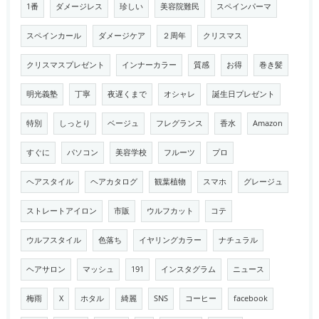
1番
ダメージレス
珍しい
美容院難民
スペインパーマ
スペインカール
ダメージケア
２周年
クリスマス
クリスマスプレゼント
インナーカラー
質感
お得
巻き髪
明光義塾
丁寧
夜遅くまで
オシャレ
誕生日プレゼント
特別
しっとり
ベージュ
フレグランス
香水
Amazon
すぐに
パソコン
美容学校
フルーツ
プロ
ヘアスタイル
ヘアカタログ
観葉植物
スマホ
グレージュ
ストレートアイロン
市販
ウルフカット
コテ
ウルフスタイル
色落ち
イヤリングカラー
ナチュラル
ヘアサロン
マッシュ
191
インスタグラム
ニュース
梅雨
X
ホタル
綺麗
SNS
コーヒー
facebook