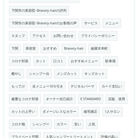
下関市の美容院･Bravery-hairの評判
下関市の美容院･Bravery-hairのお客様の声
サービス
メニュー
スタッフ
アクセス
お問い合わせ
プライバシーポリシー
下関
美容室
おすすめ
Bravery-hair
綾羅木本町
コロナ対策
カット
口コミ
おすすめメニュー
駐車場
癒やし
シャンプー台
メンズカット
キッズカット
もってけ
全メニュー10％引き
デジタルパーマ
カード支払い
厳重なコロナ対策
オーナー自己紹介
E STANDARD
店版、使用
カットの上手い
ダメージレスなカラー
縮毛矯正
1人サロン
コロナ禍
シャンプー
カラー
安い
人気
プライベート空間
人気シャンプートリートメント
評価の高い