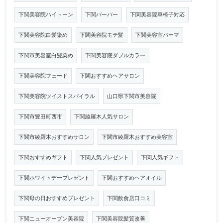
下関美容院ハイトーン
下関バーバー
下関美容院車椅子対応
下関美容院白髪染め
下関美容院モテ髪
下関美容室パーマ
下関市美容室白髪染め
下関美容院ダブルカラー
下関美容院フェード
下関おすすめヘアサロン
下関美容院ツイストスパイラル
山口県下関市美容院
下関市豊田町西市
下関綾羅木人気サロン
下関市綾羅木おすすめサロン
下関市綾羅木おすすめ美容室
下関おすすめギフト
下関人気プレゼント
下関人気ギフト
下関ホワイトデープレゼント
下関おすすめヘアオイル
下関母の日おすすめプレゼント
下関飲食店口コミ
下関ニューオープン美容院
下関美容院髪質改善