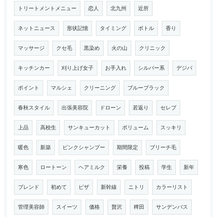
トリートメントメニュー
恋人
北九州
近所
ネットニュース
形状記憶
タイミング
ボトル
香り
マッサージ
クセ毛
黒染め
火の山
クリニック
キッチンカー
刈り上げ女子
お手入れ
シルバー系
デジパ
ポイント
マルシェ
クリーニング
ブルーブラック
春秋スタイル
出張美容院
ドローン
若返り
セレブ
上品
高校生
サンキューカット
ボリューム
スッキリ
暖色
新築
ピンクシャンプー
期間限定
ブリーチ毛
寒色
ロートーン
ヘアミルク
栄養
投稿
学生
新年
ブレンド
初めて
ピザ
新幹線
ニトリ
カラーリスト
管理美容師
スイーツ
価格
贅沢
稗田
サンデンバス