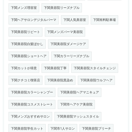
下関メンズ理容室
下関美容院リーズナブル
下関ヘアサロンデジタルパーマ
下関人気美容室
下関有料駐車場
下関美容院リピート
下関メンズパーマ美容院
下関美容院白髪ぼかし
下関美容院ダメージケア
下関美容院ショートヘア
下関カラーリーズナブル
下関カットが得意
下関美容院丁寧
下関美容院スタイルチェンジ
下関クチコミ喫茶店
下関美容院黒染め
下関美容院ウルフヘア
下関美容院カラーシャンプー
下関美容院ヘアマニキュア
下関美容院コスメストレート
下関市ヘアケア美容院
下関メンズおすすめサロン
下関美容院マッシュスタイル
下関美容院学生カット
下関市1人サロン
下関美容院ブリーチ