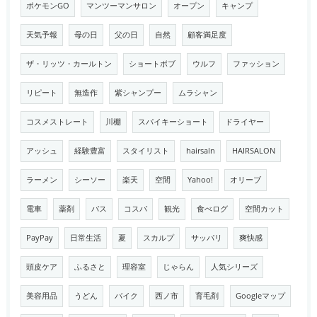
ポケモンGO
マンツーマンサロン
オープン
キャンプ
天気予報
母の日
父の日
自然
顧客満足度
ザ・リッツ・カールトン
ショートボブ
ウルフ
ファッション
リピート
無造作
紫シャンプー
ムラシャン
コスメストレート
川棚
スパイキーショート
ドライヤー
アッシュ
経験豊富
スタイリスト
hairsaln
HAIRSALON
ラーメン
シーソー
楽天
空間
Yahoo!
オリーブ
電車
薬剤
バス
コスパ
観光
食べログ
空間カット
PayPay
日常生活
夏
スカルプ
サッパリ
爽快感
頭皮ケア
ふるさと
理容室
じゃらん
人気シリーズ
美容用品
うどん
バイク
西ノ市
育毛剤
Googleマップ