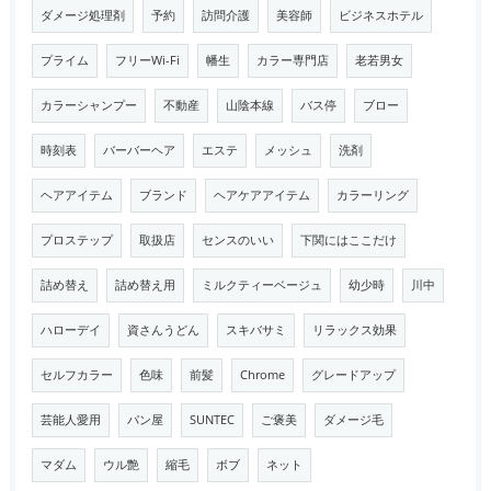
ダメージ処理剤
予約
訪問介護
美容師
ビジネスホテル
プライム
フリーWi-Fi
幡生
カラー専門店
老若男女
カラーシャンプー
不動産
山陰本線
バス停
ブロー
時刻表
バーバーヘア
エステ
メッシュ
洗剤
ヘアアイテム
ブランド
ヘアケアアイテム
カラーリング
プロステップ
取扱店
センスのいい
下関にはここだけ
詰め替え
詰め替え用
ミルクティーベージュ
幼少時
川中
ハローデイ
資さんうどん
スキバサミ
リラックス効果
セルフカラー
色味
前髪
Chrome
グレードアップ
芸能人愛用
パン屋
SUNTEC
ご褒美
ダメージ毛
マダム
ウル艶
縮毛
ボブ
ネット