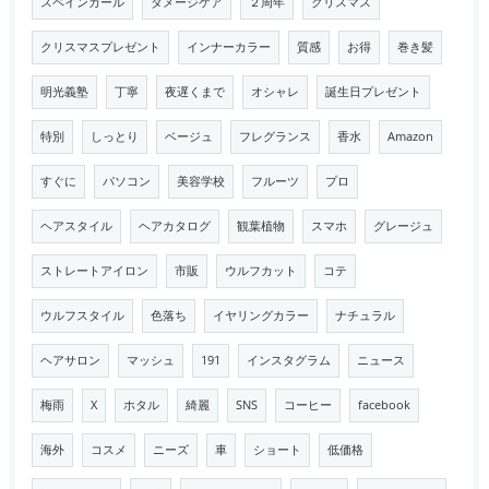
スペインカール
ダメージケア
２周年
クリスマス
クリスマスプレゼント
インナーカラー
質感
お得
巻き髪
明光義塾
丁寧
夜遅くまで
オシャレ
誕生日プレゼント
特別
しっとり
ベージュ
フレグランス
香水
Amazon
すぐに
パソコン
美容学校
フルーツ
プロ
ヘアスタイル
ヘアカタログ
観葉植物
スマホ
グレージュ
ストレートアイロン
市販
ウルフカット
コテ
ウルフスタイル
色落ち
イヤリングカラー
ナチュラル
ヘアサロン
マッシュ
191
インスタグラム
ニュース
梅雨
X
ホタル
綺麗
SNS
コーヒー
facebook
海外
コスメ
ニーズ
車
ショート
低価格