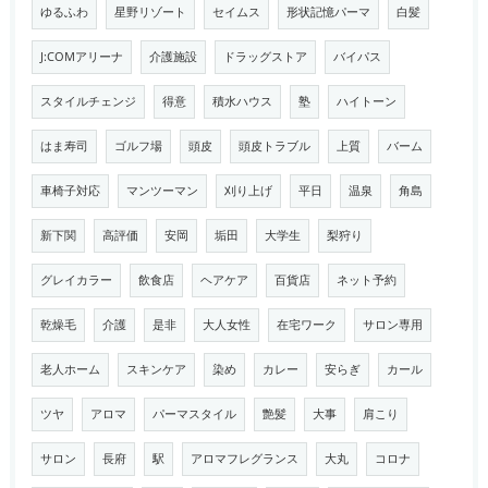
ゆるふわ
星野リゾート
セイムス
形状記憶パーマ
白髪
J:COMアリーナ
介護施設
ドラッグストア
バイパス
スタイルチェンジ
得意
積水ハウス
塾
ハイトーン
はま寿司
ゴルフ場
頭皮
頭皮トラブル
上質
バーム
車椅子対応
マンツーマン
刈り上げ
平日
温泉
角島
新下関
高評価
安岡
垢田
大学生
梨狩り
グレイカラー
飲食店
ヘアケア
百貨店
ネット予約
乾燥毛
介護
是非
大人女性
在宅ワーク
サロン専用
老人ホーム
スキンケア
染め
カレー
安らぎ
カール
ツヤ
アロマ
パーマスタイル
艶髪
大事
肩こり
サロン
長府
駅
アロマフレグランス
大丸
コロナ