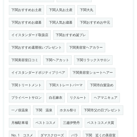
下関おすすめお土産
下関人気お土産
下関大丸
下関おすすめお歳暮
下関人気お歳暮
下関おすすめお中元
イイスタンダード取扱店
下関おすすめ誕プレ
下関おすすめ還暦祝いプレゼント
下関美容室ヘアカラー
下関美容室口コミ
下関ヘアカット
下関リラックスサロン
イイスタンダードポジティブリペア
下関美容室ショートヘアー
下関トリートメント
下関ストレートパーマ
下関市白髪染め
プライベートサロン
白石麻衣
リクルート
ヘアマニキュア
一ノ俣温泉
下関 温泉
ホタル祭り
下関市父の日プレゼント
月極駐車場
ベストコスメ
三越伊勢丹
ベストコスメ大賞
No. 1 コスメ
ダマスクローズ
バラ
下関 近くの美容室