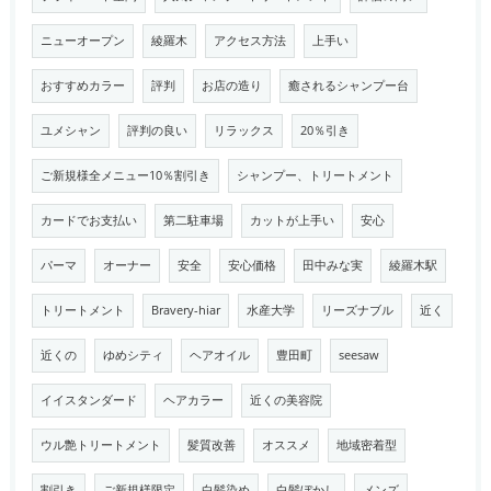
ニューオープン
綾羅木
アクセス方法
上手い
おすすめカラー
評判
お店の造り
癒されるシャンプー台
ユメシャン
評判の良い
リラックス
20％引き
ご新規様全メニュー10％割引き
シャンプー、トリートメント
カードでお支払い
第二駐車場
カットが上手い
安心
パーマ
オーナー
安全
安心価格
田中みな実
綾羅木駅
トリートメント
Bravery-hiar
水産大学
リーズナブル
近く
近くの
ゆめシティ
ヘアオイル
豊田町
seesaw
イイスタンダード
ヘアカラー
近くの美容院
ウル艶トリートメント
髪質改善
オススメ
地域密着型
割引き
ご新規様限定
白髪染め
白髪ぼかし
メンズ