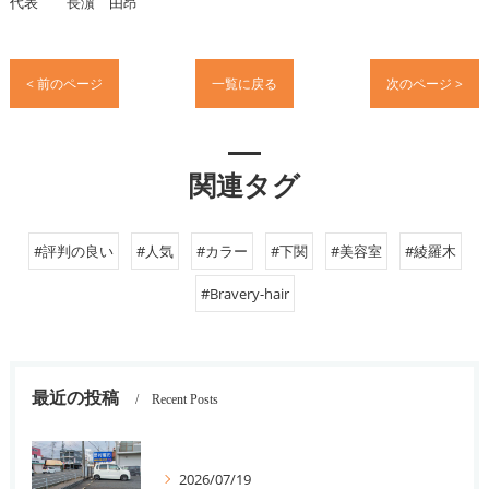
代表 長濵 由昂
< 前のページ
一覧に戻る
次のページ >
関連タグ
#評判の良い
#人気
#カラー
#下関
#美容室
#綾羅木
#Bravery-hair
最近の投稿
Recent Posts
2026/07/19