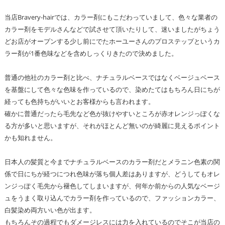
当店Bravery-hairでは、カラー剤にもこだわっていまして、色々な業者の
カラー剤をモデルさんなどで試させて頂いたりして、迷いましたがちょう
どお店がオープンする少し前にでたホーユーさんのプロステップというカ
ラー剤が1番色味などを含めしっくりきたので決めました。
普通の他社のカラー剤と比べ、ナチュラルベースではなくベージュベース
を基盤にして色々な色味を作っているので、染めたてはもちろん日にちが
経っても色持ちがいいとお客様からも言われます。
確かに普通だったら毛先など色が抜けやすいところが赤オレンジっぽくな
る方が多いと思いますが、それがほとんど無いのが綺麗に見えるポイント
かも知れません。
日本人の髪質と今までナチュラルベースのカラー剤だとメラニン色素の関
係で日にちが経つにつれ色味が落ち個人差はありますが、どうしてもオレ
ンジっぽく毛先から褪色してしまいますが、何年か前からの人気なベージ
ュをうまく取り込んでカラー剤を作っているので、ファッションカラー、
白髪染め両方いい色が出ます。
もちろんその過程でもダメージレスには力を入れているのでそこが当店の