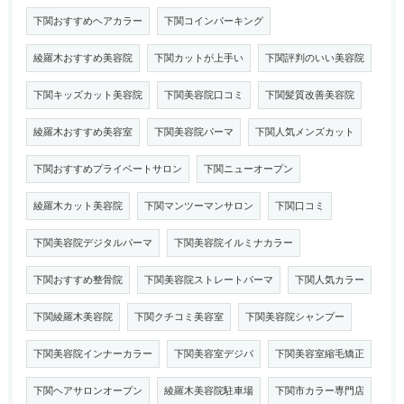
下関おすすめヘアカラー
下関コインパーキング
綾羅木おすすめ美容院
下関カットが上手い
下関評判のいい美容院
下関キッズカット美容院
下関美容院口コミ
下関髪質改善美容院
綾羅木おすすめ美容室
下関美容院パーマ
下関人気メンズカット
下関おすすめプライベートサロン
下関ニューオープン
綾羅木カット美容院
下関マンツーマンサロン
下関口コミ
下関美容院デジタルパーマ
下関美容院イルミナカラー
下関おすすめ整骨院
下関美容院ストレートパーマ
下関人気カラー
下関綾羅木美容院
下関クチコミ美容室
下関美容院シャンプー
下関美容院インナーカラー
下関美容室デジパ
下関美容室縮毛矯正
下関ヘアサロンオープン
綾羅木美容院駐車場
下関市カラー専門店