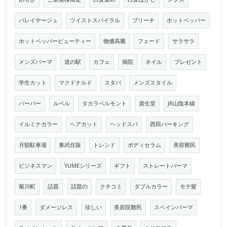
バレイヤージュ
ツイストスパイラル
ブリーチ
ホットペッパー
ホットペッパービューティー
物価高騰
フェード
サラサラ
メンズパーマ
道の駅
カフェ
病院
ネイル
プレゼント
学生カット
マクドナルド
スタバ
メンズスタイル
バーバー
ルベル
タカラベルモント
資生堂
JR山陰本線
イルミナカラー
ヘアカット
ヘッドスパ
西田パーキング
月額駐車場
東武住販
トレンド
ボディセラム
美容難民
ビジネスマン
YUMEシリーズ
ギフト
ストレートパーマ
菊川町
話題
話題の
クチコミ
ダブルカラー
モテ髪
1番
ダメージレス
珍しい
美容院難民
スペインパーマ