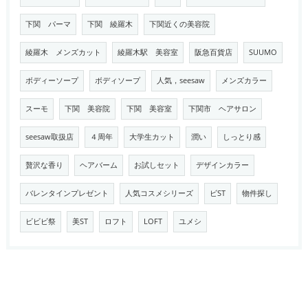
下関 パーマ
下関 綾羅木
下関近くの美容院
綾羅木 メンズカット
綾羅木駅 美容室
阪急百貨店
SUUMO
ボディーソープ
ボディソープ
人気，seesaw
メンズカラー
スーモ
下関 美容院
下関 美容室
下関市 ヘアサロン
seesaw取扱店
４周年
大学生カット
潤い
しっとり感
贅沢な香り
ヘアバーム
お試しセット
デザインカラー
バレンタインプレゼント
人気コスメシリーズ
ビST
物件探し
ビビビ祭
美ST
ロフト
LOFT
ユメシ