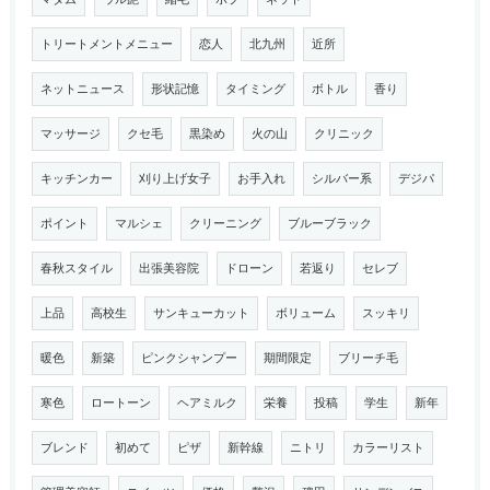
トリートメントメニュー
恋人
北九州
近所
ネットニュース
形状記憶
タイミング
ボトル
香り
マッサージ
クセ毛
黒染め
火の山
クリニック
キッチンカー
刈り上げ女子
お手入れ
シルバー系
デジパ
ポイント
マルシェ
クリーニング
ブルーブラック
春秋スタイル
出張美容院
ドローン
若返り
セレブ
上品
高校生
サンキューカット
ボリューム
スッキリ
暖色
新築
ピンクシャンプー
期間限定
ブリーチ毛
寒色
ロートーン
ヘアミルク
栄養
投稿
学生
新年
ブレンド
初めて
ピザ
新幹線
ニトリ
カラーリスト