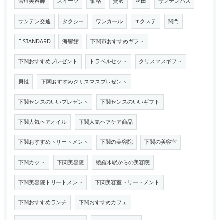
管理美容師
スイーツ
価格
贅沢
稗田
サンデンバス
サンデン交通
タクシー
ワンカール
エクステ
関門
E STANDARD
海響館
下関市おすすめギフト
下関おすすめプレゼント
トラベルセット
クリスマスギフト
男性
下関おすすめクリスマスプレゼント
下関センスのいいプレゼント
下関センスのいいギフト
下関人気ヘアオイル
下関人気ヘアケア商品
下関おすすめトリートメント
下関の美容院
下関の美容室
下関カット
下関美容院
綾羅木駅からの美容院
下関美容院トリートメント
下関美容室トリートメント
下関おすすめランチ
下関おすすめカフェ