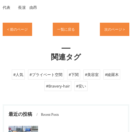
代表 長濵 由昂
< 前のページ
一覧に戻る
次のページ >
関連タグ
#人気
#プライベート空間
#下関
#美容室
#綾羅木
#Bravery-hair
#安い
最近の投稿
Recent Posts