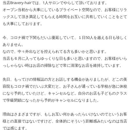
当店Bravery-hairでは、1人サロンでやらして頂いております。
オープン当初から大事にしているプライベート空間なので、お客様にリラ
ックスして頂き満足してもらえる時間をお互いに共有していくことをとて
も大事にしております。
今、コロナ禍で下関もだいぶ蔓延していて、１日50人を越える日も珍しく
ありません。
なので、中々外出などを控えられてる方も多いかと思います。
当店も６月に入ってもゆっくりな日も多いと思いますので、お客様がいら
っしゃらない時はお店の掃除などで常に清潔なお店を維持しています。
先日、もってけの情報誌の方とお話しする機会がありましたが、どこの美
容院もコロナ禍でだいぶ大変だと。お子さんが通っている学校が急に休校
になり予約していたけど、キャンセルなど。自分のお店も子どものクラス
で学級閉鎖になったから予約がキャンセルになりました。
理由はさまざまですが、もしお互い何かあったらいけないのでというお客
様との直接ではないですけど、全体的にそういう距離感みたいなのは当店
では感じます。