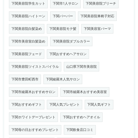
下関美容院学生カット
下関市1人サロン
下関美容院ブリーチ
下関美容院ハイトーン
下関バーバー
下関美容院車椅子対応
下関美容院白髪染め
下関美容院モテ髪
下関美容室パーマ
下関市美容室白髪染め
下関美容院ダブルカラー
下関美容院フェード
下関おすすめヘアサロン
下関美容院ツイストスパイラル
山口県下関市美容院
下関市豊田町西市
下関綾羅木人気サロン
下関市綾羅木おすすめサロン
下関市綾羅木おすすめ美容室
下関おすすめギフト
下関人気プレゼント
下関人気ギフト
下関ホワイトデープレゼント
下関おすすめヘアオイル
下関母の日おすすめプレゼント
下関飲食店口コミ