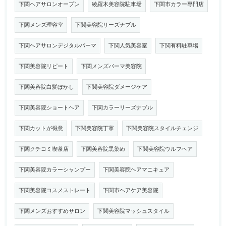
下関ヘアサロンオープン
綾羅木美容院駐車場
下関市カラー専門店
下関メンズ理容室
下関美容院リーズナブル
下関ヘアサロンデジタルパーマ
下関人気美容室
下関有料駐車場
下関美容院リピート
下関メンズパーマ美容院
下関美容院白髪ぼかし
下関美容院ダメージケア
下関美容院ショートヘア
下関カラーリーズナブル
下関カットが得意
下関美容院丁寧
下関美容院スタイルチェンジ
下関クチコミ喫茶店
下関美容院黒染め
下関美容院ウルフヘア
下関美容院カラーシャンプー
下関美容院ヘアマニキュア
下関美容院コスメストレート
下関市ヘアケア美容院
下関メンズおすすめサロン
下関美容院マッシュスタイル