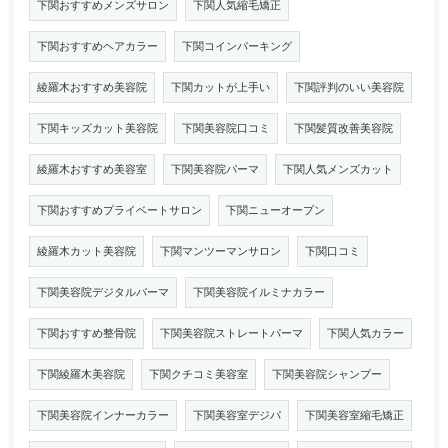
下関おすすめメンズサロン
下関人気縮毛矯正
下関おすすめヘアカラー
下関コインパーキング
綾羅木おすすめ美容院
下関カットが上手い
下関評判のいい美容院
下関キッズカット美容院
下関美容院口コミ
下関髪質改善美容院
綾羅木おすすめ美容室
下関美容院パーマ
下関人気メンズカット
下関おすすめプライベートサロン
下関ニューオープン
綾羅木カット美容院
下関マンツーマンサロン
下関口コミ
下関美容院デジタルパーマ
下関美容院イルミナカラー
下関おすすめ整骨院
下関美容院ストレートパーマ
下関人気カラー
下関綾羅木美容院
下関クチコミ美容室
下関美容院シャンプー
下関美容院インナーカラー
下関美容室デジパ
下関美容室縮毛矯正