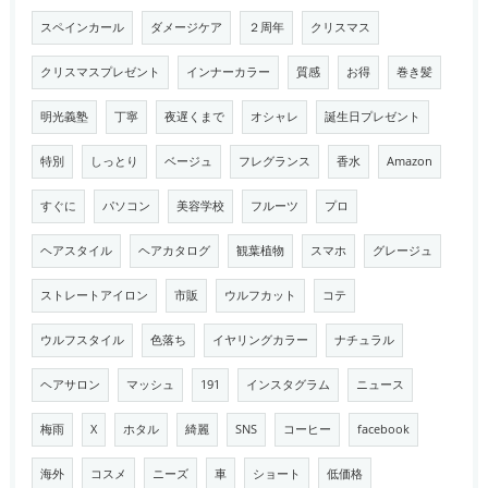
スペインカール
ダメージケア
２周年
クリスマス
クリスマスプレゼント
インナーカラー
質感
お得
巻き髪
明光義塾
丁寧
夜遅くまで
オシャレ
誕生日プレゼント
特別
しっとり
ベージュ
フレグランス
香水
Amazon
すぐに
パソコン
美容学校
フルーツ
プロ
ヘアスタイル
ヘアカタログ
観葉植物
スマホ
グレージュ
ストレートアイロン
市販
ウルフカット
コテ
ウルフスタイル
色落ち
イヤリングカラー
ナチュラル
ヘアサロン
マッシュ
191
インスタグラム
ニュース
梅雨
X
ホタル
綺麗
SNS
コーヒー
facebook
海外
コスメ
ニーズ
車
ショート
低価格