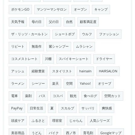
ポケモンGO
マンツーマンサロン
オープン
キャンプ
天気予報
母の日
父の日
自然
顧客満足度
ザ・リッツ・カールトン
ショートボブ
ウルフ
ファッション
リピート
無造作
紫シャンプー
ムラシャン
コスメストレート
川棚
スパイキーショート
ドライヤー
アッシュ
経験豊富
スタイリスト
hairsaln
HAIRSALON
ラーメン
シーソー
楽天
空間
Yahoo!
オリーブ
電車
薬剤
バス
コスパ
観光
食べログ
空間カット
PayPay
日常生活
夏
スカルプ
サッパリ
爽快感
頭皮ケア
ふるさと
理容室
じゃらん
人気シリーズ
美容用品
うどん
バイク
西ノ市
育毛剤
Googleマップ