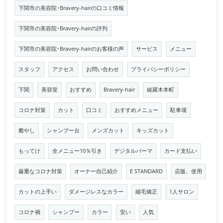
下関市の美容院･Bravery-hairの口コミ情報
下関市の美容院･Bravery-hairの評判
下関市の美容院･Bravery-hairのお客様の声
サービス
メニュー
スタッフ
アクセス
お問い合わせ
プライバシーポリシー
下関
美容室
おすすめ
Bravery-hair
綾羅木本町
コロナ対策
カット
口コミ
おすすめメニュー
駐車場
癒やし
シャンプー台
メンズカット
キッズカット
もってけ
全メニュー10％引き
デジタルパーマ
カード支払い
厳重なコロナ対策
オーナー自己紹介
E STANDARD
店版、使用
カットの上手い
ダメージレスなカラー
縮毛矯正
1人サロン
コロナ禍
シャンプー
カラー
安い
人気