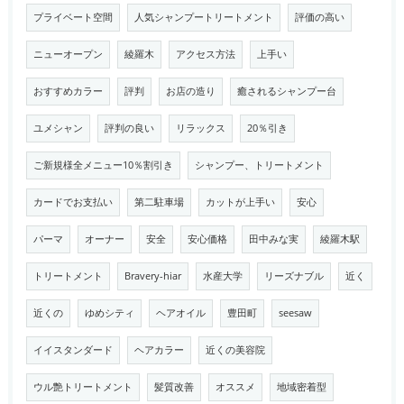
プライベート空間
人気シャンプートリートメント
評価の高い
ニューオープン
綾羅木
アクセス方法
上手い
おすすめカラー
評判
お店の造り
癒されるシャンプー台
ユメシャン
評判の良い
リラックス
20％引き
ご新規様全メニュー10％割引き
シャンプー、トリートメント
カードでお支払い
第二駐車場
カットが上手い
安心
パーマ
オーナー
安全
安心価格
田中みな実
綾羅木駅
トリートメント
Bravery-hiar
水産大学
リーズナブル
近く
近くの
ゆめシティ
ヘアオイル
豊田町
seesaw
イイスタンダード
ヘアカラー
近くの美容院
ウル艶トリートメント
髪質改善
オススメ
地域密着型