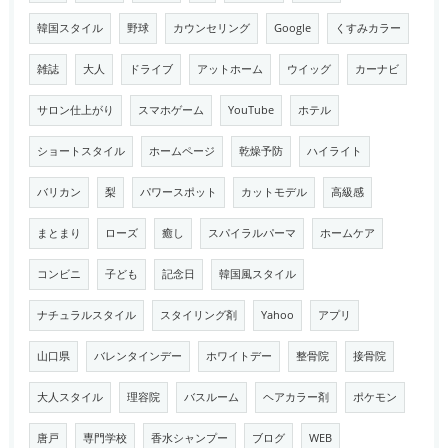
韓国スタイル
野球
カウンセリング
Google
くすみカラー
雑誌
大人
ドライブ
アットホーム
ウイッグ
カーナビ
サロン仕上がり
スマホゲーム
YouTube
ホテル
ショートスタイル
ホームページ
乾燥予防
ハイライト
バリカン
梨
パワースポット
カットモデル
高級感
まとまり
ローズ
癒し
スパイラルパーマ
ホームケア
コンビニ
子ども
記念日
韓国風スタイル
ナチュラルスタイル
スタイリング剤
Yahoo
アプリ
山口県
バレンタインデー
ホワイトデー
整骨院
接骨院
大人スタイル
理容院
バスルーム
ヘアカラー剤
ポケモン
唐戸
専門学校
香水シャンプー
ブログ
WEB