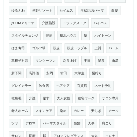
ゆるふわ
星野リゾート
セイムス
形状記憶パーマ
白髪
J:COMアリーナ
介護施設
ドラッグストア
バイパス
スタイルチェンジ
得意
積水ハウス
塾
ハイトーン
はま寿司
ゴルフ場
頭皮
頭皮トラブル
上質
バーム
車椅子対応
マンツーマン
刈り上げ
平日
温泉
角島
新下関
高評価
安岡
垢田
大学生
梨狩り
グレイカラー
飲食店
ヘアケア
百貨店
ネット予約
乾燥毛
介護
是非
大人女性
在宅ワーク
サロン専用
老人ホーム
スキンケア
染め
カレー
安らぎ
カール
ツヤ
アロマ
パーマスタイル
艶髪
大事
肩こり
サロン
長府
駅
アロマフレグランス
大丸
コロナ