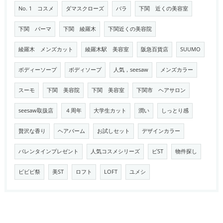
No. 1 コスメ
ダマスクローズ
バラ
下関 近くの美容室
下関 パーマ
下関 綾羅木
下関近くの美容院
綾羅木 メンズカット
綾羅木駅 美容室
阪急百貨店
SUUMO
ボディーソープ
ボディソープ
人気，seesaw
メンズカラー
スーモ
下関 美容院
下関 美容室
下関市 ヘアサロン
seesaw取扱店
４周年
大学生カット
潤い
しっとり感
贅沢な香り
ヘアバーム
お試しセット
デザインカラー
バレンタインプレゼント
人気コスメシリーズ
ビST
物件探し
ビビビ祭
美ST
ロフト
LOFT
ユメシ