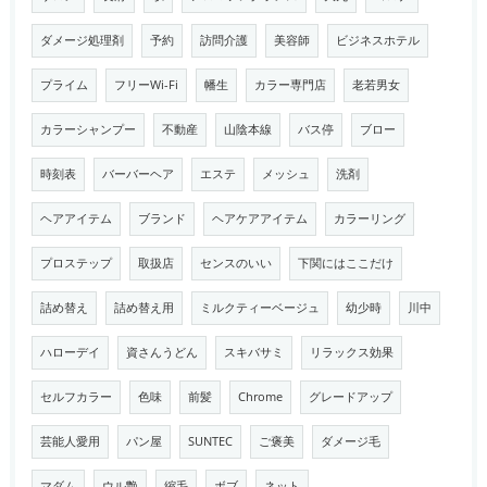
ダメージ処理剤
予約
訪問介護
美容師
ビジネスホテル
プライム
フリーWi-Fi
幡生
カラー専門店
老若男女
カラーシャンプー
不動産
山陰本線
バス停
ブロー
時刻表
バーバーヘア
エステ
メッシュ
洗剤
ヘアアイテム
ブランド
ヘアケアアイテム
カラーリング
プロステップ
取扱店
センスのいい
下関にはここだけ
詰め替え
詰め替え用
ミルクティーベージュ
幼少時
川中
ハローデイ
資さんうどん
スキバサミ
リラックス効果
セルフカラー
色味
前髪
Chrome
グレードアップ
芸能人愛用
パン屋
SUNTEC
ご褒美
ダメージ毛
マダム
ウル艶
縮毛
ボブ
ネット