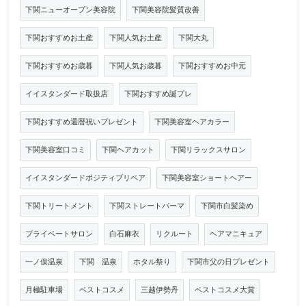
下関ニューオープン美容院
下関美容院髪質改善
下関おすすめお土産
下関人気お土産
下関大丸
下関おすすめお歳暮
下関人気お歳暮
下関おすすめお中元
イイスタンダード取扱店
下関おすすめ誕プレ
下関おすすめ還暦祝いプレゼント
下関美容室ヘアカラー
下関美容室口コミ
下関ヘアカット
下関リラックスサロン
イイスタンダードポジティブリペア
下関美容室ショートヘアー
下関トリートメント
下関ストレートパーマ
下関市白髪染め
プライベートサロン
白石麻衣
リクルート
ヘアマニキュア
一ノ俣温泉
下関 温泉
ホタル祭り
下関市父の日プレゼント
月極駐車場
ベストコスメ
三越伊勢丹
ベストコスメ大賞