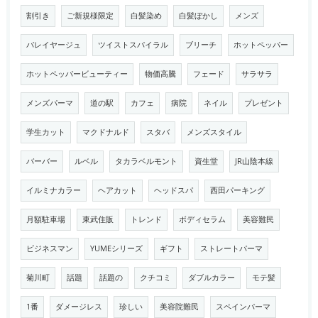
割引き
ご新規様限定
白髪染め
白髪ぼかし
メンズ
バレイヤージュ
ツイストスパイラル
ブリーチ
ホットペッパー
ホットペッパービューティー
物価高騰
フェード
サラサラ
メンズパーマ
道の駅
カフェ
病院
ネイル
プレゼント
学生カット
マクドナルド
スタバ
メンズスタイル
バーバー
ルベル
タカラベルモント
資生堂
JR山陰本線
イルミナカラー
ヘアカット
ヘッドスパ
西田パーキング
月額駐車場
東武住販
トレンド
ボディセラム
美容難民
ビジネスマン
YUMEシリーズ
ギフト
ストレートパーマ
菊川町
話題
話題の
クチコミ
ダブルカラー
モテ髪
1番
ダメージレス
珍しい
美容院難民
スペインパーマ