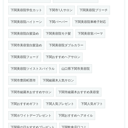
下関美容院学生カット
下関市1人サロン
下関美容院ブリーチ
下関美容院ハイトーン
下関バーバー
下関美容院車椅子対応
下関美容院白髪染め
下関美容院モテ髪
下関美容室パーマ
下関市美容室白髪染め
下関美容院ダブルカラー
下関美容院フェード
下関おすすめヘアサロン
下関美容院ツイストスパイラル
山口県下関市美容院
下関市豊田町西市
下関綾羅木人気サロン
下関市綾羅木おすすめサロン
下関市綾羅木おすすめ美容室
下関おすすめギフト
下関人気プレゼント
下関人気ギフト
下関ホワイトデープレゼント
下関おすすめヘアオイル
下関母の日おすすめプレゼント
下関飲食店口コミ