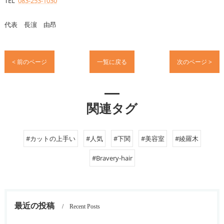
TEL
083-253-1030
代表 長濵 由昂
< 前のページ
一覧に戻る
次のページ >
関連タグ
#カットの上手い
#人気
#下関
#美容室
#綾羅木
#Bravery-hair
最近の投稿
Recent Posts