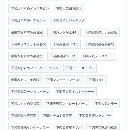
下関おすすめメンズサロン
下関人気縮毛矯正
下関おすすめヘアカラー
下関コインパーキング
綾羅木おすすめ美容院
下関カットが上手い
下関評判のいい美容院
下関キッズカット美容院
下関美容院口コミ
下関髪質改善美容院
綾羅木おすすめ美容室
下関美容院パーマ
下関人気メンズカット
下関おすすめプライベートサロン
下関ニューオープン
綾羅木カット美容院
下関マンツーマンサロン
下関口コミ
下関美容院デジタルパーマ
下関美容院イルミナカラー
下関おすすめ整骨院
下関美容院ストレートパーマ
下関人気カラー
下関綾羅木美容院
下関クチコミ美容室
下関美容院シャンプー
下関美容院インナーカラー
下関美容室デジパ
下関美容室縮毛矯正