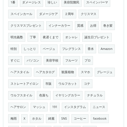
1番
ダメージレス
珍しい
美容院難民
スペインパーマ
スペインカール
ダメージケア
２周年
クリスマス
クリスマスプレゼント
インナーカラー
質感
お得
巻き髪
明光義塾
丁寧
夜遅くまで
オシャレ
誕生日プレゼント
特別
しっとり
ベージュ
フレグランス
香水
Amazon
すぐに
パソコン
美容学校
フルーツ
プロ
ヘアスタイル
ヘアカタログ
観葉植物
スマホ
グレージュ
ストレートアイロン
市販
ウルフカット
コテ
ウルフスタイル
色落ち
イヤリングカラー
ナチュラル
ヘアサロン
マッシュ
191
インスタグラム
ニュース
梅雨
X
ホタル
綺麗
SNS
コーヒー
facebook