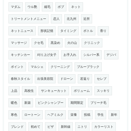
マダム
ウル艶
縮毛
ボブ
ネット
トリートメントメニュー
恋人
北九州
近所
ネットニュース
形状記憶
タイミング
ボトル
香り
マッサージ
クセ毛
黒染め
火の山
クリニック
キッチンカー
刈り上げ女子
お手入れ
シルバー系
デジパ
ポイント
マルシェ
クリーニング
ブルーブラック
春秋スタイル
出張美容院
ドローン
若返り
セレブ
上品
高校生
サンキューカット
ボリューム
スッキリ
暖色
新築
ピンクシャンプー
期間限定
ブリーチ毛
寒色
ロートーン
ヘアミルク
栄養
投稿
学生
新年
ブレンド
初めて
ピザ
新幹線
ニトリ
カラーリスト