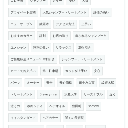
コロナ禍
シャンプー
カラー
安い
人気
プライベート空間
人気シャンプートリートメント
評価の高い
ニューオープン
綾羅木
アクセス方法
上手い
おすすめカラー
評判
お店の造り
癒されるシャンプー台
ユメシャン
評判の良い
リラックス
20％引き
ご新規様全メニュー10％割引き
シャンプー、トリートメント
カードでお支払い
第二駐車場
カットが上手い
安心
パーマ
オーナー
安全
安心価格
田中みな実
綾羅木駅
トリートメント
Bravery-hiar
水産大学
リーズナブル
近く
近くの
ゆめシティ
ヘアオイル
豊田町
seesaw
イイスタンダード
ヘアカラー
近くの美容院