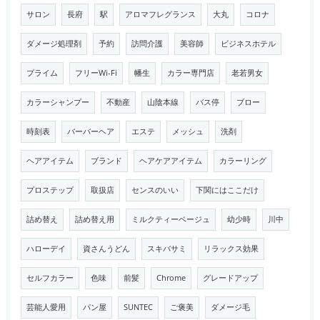
サロン
長府
駅
アロマフレグランス
大丸
コロナ
ダメージ処理剤
予約
訪問介護
美容師
ビジネスホテル
プライム
フリーWi-Fi
幡生
カラー専門店
老若男女
カラーシャンプー
不動産
山陰本線
バス停
ブロー
時刻表
バーバーヘア
エステ
メッシュ
洗剤
ヘアアイテム
ブランド
ヘアケアアイテム
カラーリング
プロステップ
取扱店
センスのいい
下関にはここだけ
詰め替え
詰め替え用
ミルクティーベージュ
幼少時
川中
ハローデイ
資さんうどん
スキバサミ
リラックス効果
セルフカラー
色味
前髪
Chrome
グレードアップ
芸能人愛用
パン屋
SUNTEC
ご褒美
ダメージ毛