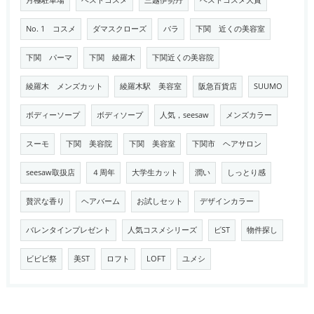
月極駐車場
ベストコスメ
三越伊勢丹
ベストコスメ大賞
No. 1 コスメ
ダマスクローズ
バラ
下関 近くの美容室
下関 パーマ
下関 綾羅木
下関近くの美容院
綾羅木 メンズカット
綾羅木駅 美容室
阪急百貨店
SUUMO
ボディーソープ
ボディソープ
人気，seesaw
メンズカラー
スーモ
下関 美容院
下関 美容室
下関市 ヘアサロン
seesaw取扱店
４周年
大学生カット
潤い
しっとり感
贅沢な香り
ヘアバーム
お試しセット
デザインカラー
バレンタインプレゼント
人気コスメシリーズ
ビST
物件探し
ビビビ祭
美ST
ロフト
LOFT
ユメシ