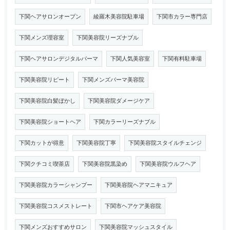
下関ヘアサロンオープン
綾羅木美容院駐車場
下関市カラー専門店
下関メンズ理容室
下関美容院リーズナブル
下関ヘアサロンデジタルパーマ
下関人気美容室
下関有料駐車場
下関美容院リピート
下関メンズパーマ美容院
下関美容院白髪ぼかし
下関美容院ダメージケア
下関美容院ショートヘア
下関カラーリーズナブル
下関カットが得意
下関美容院丁寧
下関美容院スタイルチェンジ
下関クチコミ喫茶店
下関美容院黒染め
下関美容院ウルフヘア
下関美容院カラーシャンプー
下関美容院ヘアマニキュア
下関美容院コスメストレート
下関市ヘアケア美容院
下関メンズおすすめサロン
下関美容院マッシュスタイル