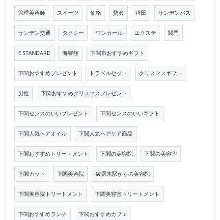
管理美容師
スイーツ
価格
贅沢
稗田
サンデンバス
サンデン交通
タクシー
ワンカール
エクステ
関門
E STANDARD
海響館
下関市おすすめギフト
下関おすすめプレゼント
トラベルセット
クリスマスギフト
男性
下関おすすめクリスマスプレゼント
下関センスのいいプレゼント
下関センスのいいギフト
下関人気ヘアオイル
下関人気ヘアケア商品
下関おすすめトリートメント
下関の美容院
下関の美容室
下関カット
下関美容院
綾羅木駅からの美容院
下関美容院トリートメント
下関美容室トリートメント
下関おすすめランチ
下関おすすめカフェ