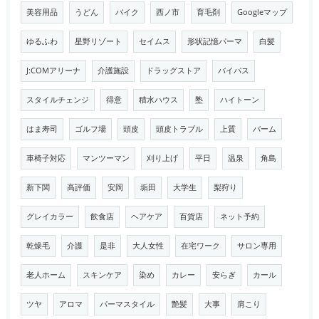
美容用品
うどん
バイク
西ノ市
育毛剤
Googleマップ
ゆるふわ
星野リゾート
セイムス
形状記憶パーマ
白髪
J:COMアリーナ
介護施設
ドラッグストア
バイパス
スタイルチェンジ
得意
積水ハウス
塾
ハイトーン
はま寿司
ゴルフ場
頭皮
頭皮トラブル
上質
バーム
車椅子対応
マンツーマン
刈り上げ
平日
温泉
角島
新下関
高評価
安岡
垢田
大学生
梨狩り
グレイカラー
飲食店
ヘアケア
百貨店
ネット予約
乾燥毛
介護
是非
大人女性
在宅ワーク
サロン専用
老人ホーム
スキンケア
染め
カレー
安らぎ
カール
ツヤ
アロマ
パーマスタイル
艶髪
大事
肩こり