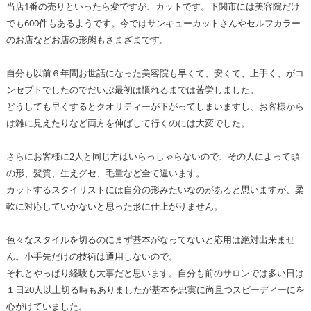
当店1番の売りといったら変ですが、カットです。下関市には美容院だけ
でも600件もあるようです。今ではサンキューカットさんやセルフカラー
のお店などお店の形態もさまざまです。
自分も以前６年間お世話になった美容院も早くて、安くて、上手く、がコ
ンセプトでしたのでだいぶ最初は慣れるまでは苦労しました。
どうしても早くするとクオリティーが下がってしまいますし、お客様から
は雑に見えたりなど両方を伸ばして行くのには大変でした。
さらにお客様に2人と同じ方はいらっしゃらないので、その人によって頭
の形、髪質、生えグセ、毛量など全て違います。
カットするスタイリストには自分の形みたいなのがあると思いますが、柔
軟に対応していかないと思った形に仕上がりません。
色々なスタイルを切るのにまず基本がなってないと応用は絶対出来ませ
ん。小手先だけの技術は通用しないので。
それとやっぱり経験も大事だと思います。自分も前のサロンでは多い日は
１日20人以上切る時もありましたが基本を忠実に尚且つスピーディーにを
心がけていました。