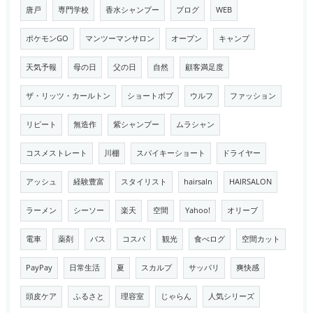
唐戸
専門学校
香水シャンプー
ブログ
WEB
ポケモンGO
マンツーマンサロン
オープン
キャンプ
天気予報
母の日
父の日
自然
顧客満足度
ザ・リッツ・カールトン
ショートボブ
ウルフ
ファッション
リピート
無造作
紫シャンプー
ムラシャン
コスメストレート
川棚
スパイキーショート
ドライヤー
アッシュ
経験豊富
スタイリスト
hairsaln
HAIRSALON
ラーメン
シーソー
楽天
空間
Yahoo!
オリーブ
電車
薬剤
バス
コスパ
観光
食べログ
空間カット
PayPay
日常生活
夏
スカルプ
サッパリ
爽快感
頭皮ケア
ふるさと
理容室
じゃらん
人気シリーズ