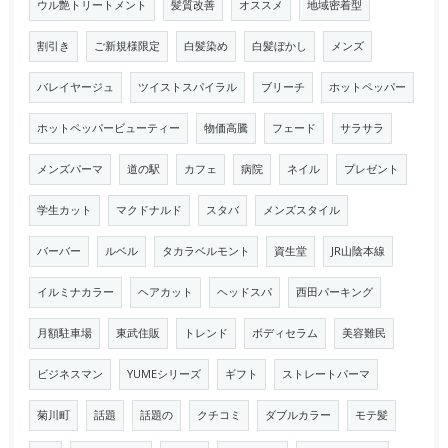
ウル艶トリートメント
髪質改善
オススメ
地域密着型
割引き
ご新規様限定
白髪染め
白髪ぼかし
メンズ
バレイヤージュ
ツイストスパイラル
ブリーチ
ホットペッパー
ホットペッパービューティー
物価高騰
フェード
サラサラ
メンズパーマ
道の駅
カフェ
病院
ネイル
プレゼント
学生カット
マクドナルド
スタバ
メンズスタイル
バーバー
ルベル
タカラベルモント
資生堂
JR山陰本線
イルミナカラー
ヘアカット
ヘッドスパ
西田パーキング
月額駐車場
東武住販
トレンド
ボディセラム
美容難民
ビジネスマン
YUMEシリーズ
ギフト
ストレートパーマ
菊川町
話題
話題の
クチコミ
ダブルカラー
モテ髪