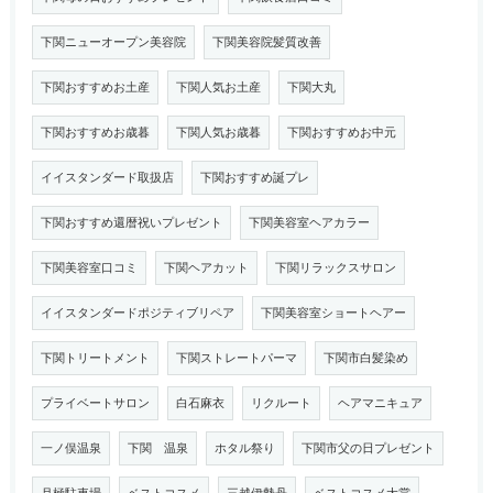
下関ニューオープン美容院
下関美容院髪質改善
下関おすすめお土産
下関人気お土産
下関大丸
下関おすすめお歳暮
下関人気お歳暮
下関おすすめお中元
イイスタンダード取扱店
下関おすすめ誕プレ
下関おすすめ還暦祝いプレゼント
下関美容室ヘアカラー
下関美容室口コミ
下関ヘアカット
下関リラックスサロン
イイスタンダードポジティブリペア
下関美容室ショートヘアー
下関トリートメント
下関ストレートパーマ
下関市白髪染め
プライベートサロン
白石麻衣
リクルート
ヘアマニキュア
一ノ俣温泉
下関 温泉
ホタル祭り
下関市父の日プレゼント