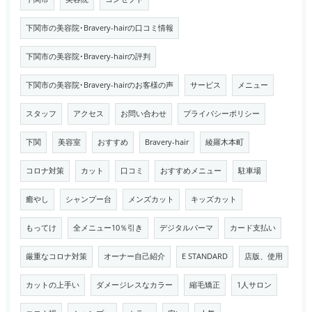
下関市の美容院･Bravery-hairの口コミ情報
下関市の美容院･Bravery-hairの評判
下関市の美容院･Bravery-hairのお客様の声
サービス
メニュー
スタッフ
アクセス
お問い合わせ
プライバシーポリシー
下関
美容室
おすすめ
Bravery-hair
綾羅木本町
コロナ対策
カット
口コミ
おすすめメニュー
駐車場
癒やし
シャンプー台
メンズカット
キッズカット
もってけ
全メニュー10％引き
デジタルパーマ
カード支払い
厳重なコロナ対策
オーナー自己紹介
E STANDARD
店版、使用
カットの上手い
ダメージレスなカラー
縮毛矯正
1人サロン