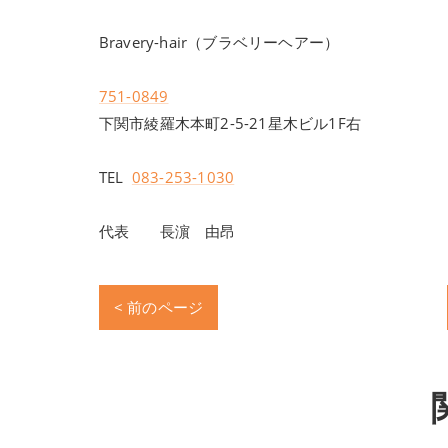
Bravery-hair（ブラベリーヘアー）
751-0849
下関市綾羅木本町2-5-21星木ビル1F右
TEL
083-253-1030
代表 長濵 由昂
< 前のページ