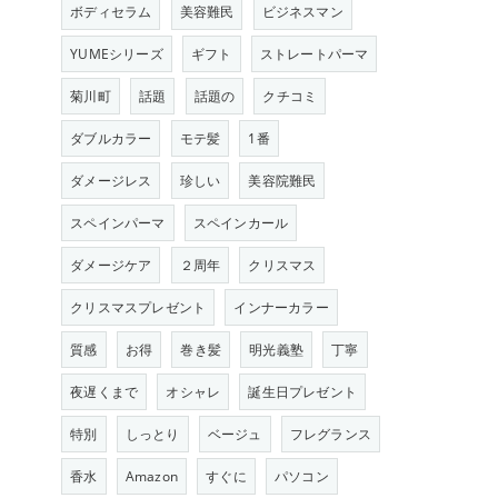
ボディセラム
美容難民
ビジネスマン
YUMEシリーズ
ギフト
ストレートパーマ
菊川町
話題
話題の
クチコミ
ダブルカラー
モテ髪
1番
ダメージレス
珍しい
美容院難民
スペインパーマ
スペインカール
ダメージケア
２周年
クリスマス
クリスマスプレゼント
インナーカラー
質感
お得
巻き髪
明光義塾
丁寧
夜遅くまで
オシャレ
誕生日プレゼント
特別
しっとり
ベージュ
フレグランス
香水
Amazon
すぐに
パソコン