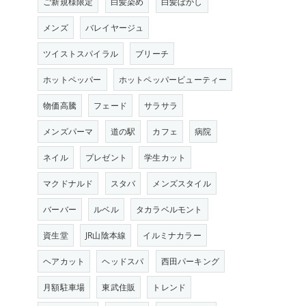
ご新規様限定
白髪染め
白髪ぼかし
メンズ
バレイヤージュ
ツイストスパイラル
ブリーチ
ホットペッパー
ホットペッパービューティー
物価高騰
フェード
サラサラ
メンズパーマ
道の駅
カフェ
病院
ネイル
プレゼント
学生カット
マクドナルド
スタバ
メンズスタイル
バーバー
ルベル
タカラベルモント
資生堂
JR山陰本線
イルミナカラー
ヘアカット
ヘッドスパ
西田パーキング
月額駐車場
東武住販
トレンド