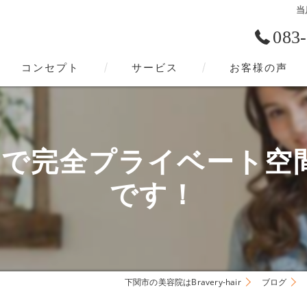
当
083
コンセプト
サービス
お客様の声
下関市の美容院･Bravery-hairの口コミ情報
下関市の美容院･Bravery-hairの評判
ンで完全プライベート空
下関市の美容院･Bravery-hairのお客様の声
です！
下関市の美容院はBravery-hair
ブログ