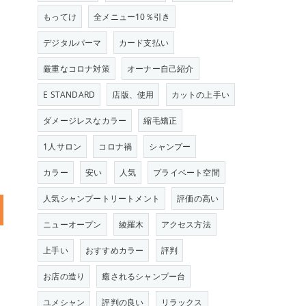
もってけ
全メニュー10％引き
デジタルパーマ
カード支払い
厳重なコロナ対策
オーナー自己紹介
E STANDARD
店版、使用
カットの上手い
ダメージレスなカラー
縮毛矯正
1人サロン
コロナ禍
シャンプー
カラー
安い
人気
プライベート空間
人気シャンプートリートメント
評価の高い
ニューオープン
綾羅木
アクセス方法
上手い
おすすめカラー
評判
お店の造り
癒されるシャンプー台
ユメシャン
評判の良い
リラックス