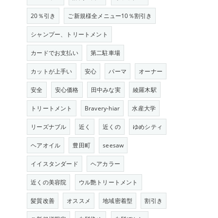
20％引き
ご新規様全メニュー10％割引き
シャンプー、トリートメント
カードでお支払い
第二駐車場
カットが上手い
安心
パーマ
オーナー
安全
安心価格
田中みな実
綾羅木駅
トリートメント
Bravery-hiar
水産大学
リーズナブル
近く
近くの
ゆめシティ
ヘアオイル
豊田町
seesaw
イイスタンダード
ヘアカラー
近くの美容院
ウル艶トリートメント
髪質改善
オススメ
地域密着型
割引き