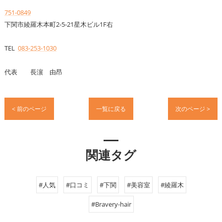
751-0849
下関市綾羅木本町2-5-21星木ビル1F右
TEL
083-253-1030
代表 長濵 由昂
< 前のページ
一覧に戻る
次のページ >
関連タグ
#人気
#口コミ
#下関
#美容室
#綾羅木
#Bravery-hair