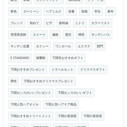
寒色
ロートーン
ヘアミルク
栄養
投稿
学生
新年
ブレンド
初めて
ピザ
新幹線
ニトリ
カラーリスト
管理美容師
スイーツ
価格
贅沢
稗田
サンデンバス
サンデン交通
タクシー
ワンカール
エクステ
関門
E STANDARD
海響館
下関市おすすめギフト
下関おすすめプレゼント
トラベルセット
クリスマスギフト
男性
下関おすすめクリスマスプレゼント
下関センスのいいプレゼント
下関センスのいいギフト
下関人気ヘアオイル
下関人気ヘアケア商品
下関おすすめトリートメント
下関の美容院
下関の美容室