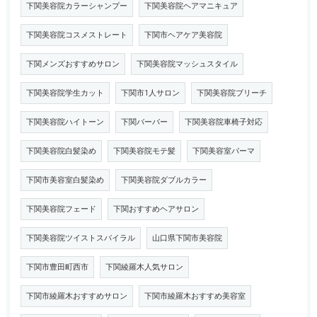
下関美容院カラーシャンプー
下関美容院ヘアマニキュア
下関美容院コスメストレート
下関市ヘアケア美容院
下関メンズおすすめサロン
下関美容院マッシュスタイル
下関美容院学生カット
下関市1人サロン
下関美容院ブリーチ
下関美容院ハイトーン
下関バーバー
下関美容院車椅子対応
下関美容院白髪染め
下関美容院モテ髪
下関美容室パーマ
下関市美容室白髪染め
下関美容院ダブルカラー
下関美容院フェード
下関おすすめヘアサロン
下関美容院ツイストスパイラル
山口県下関市美容院
下関市豊田町西市
下関綾羅木人気サロン
下関市綾羅木おすすめサロン
下関市綾羅木おすすめ美容室