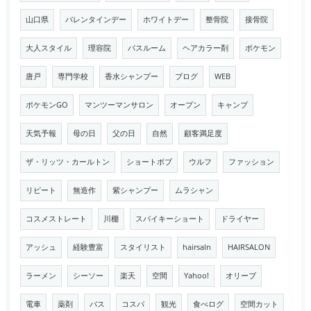
山口県
バレンタインデー
ホワイトデー
整骨院
接骨院
大人スタイル
理容院
バスルーム
ヘアカラー剤
ポケモン
唐戸
専門学校
香水シャンプー
ブログ
WEB
ポケモンGO
マンツーマンサロン
オープン
キャンプ
天気予報
母の日
父の日
自然
顧客満足度
ザ・リッツ・カールトン
ショートボブ
ウルフ
ファッション
リピート
無造作
紫シャンプー
ムラシャン
コスメストレート
川棚
スパイキーショート
ドライヤー
アッシュ
経験豊富
スタイリスト
hairsaln
HAIRSALON
ラーメン
シーソー
楽天
空間
Yahoo!
オリーブ
電車
薬剤
バス
コスパ
観光
食べログ
空間カット