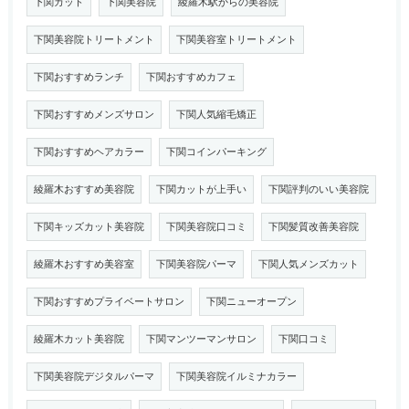
下関カット
下関美容院
綾羅木駅からの美容院
下関美容院トリートメント
下関美容室トリートメント
下関おすすめランチ
下関おすすめカフェ
下関おすすめメンズサロン
下関人気縮毛矯正
下関おすすめヘアカラー
下関コインパーキング
綾羅木おすすめ美容院
下関カットが上手い
下関評判のいい美容院
下関キッズカット美容院
下関美容院口コミ
下関髪質改善美容院
綾羅木おすすめ美容室
下関美容院パーマ
下関人気メンズカット
下関おすすめプライベートサロン
下関ニューオープン
綾羅木カット美容院
下関マンツーマンサロン
下関口コミ
下関美容院デジタルパーマ
下関美容院イルミナカラー