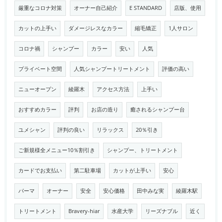
厳重なコロナ対策
オーナー自己紹介
E STANDARD
店版、使用
カットの上手い
ダメージレスなカラー
縮毛矯正
1人サロン
コロナ禍
シャンプー
カラー
安い
人気
プライベート空間
人気シャンプートリートメント
評価の高い
ニューオープン
綾羅木
アクセス方法
上手い
おすすめカラー
評判
お店の造り
癒されるシャンプー台
ユメシャン
評判の良い
リラックス
20％引き
ご新規様全メニュー10％割引き
シャンプー、トリートメント
カードでお支払い
第二駐車場
カットが上手い
安心
パーマ
オーナー
安全
安心価格
田中みな実
綾羅木駅
トリートメント
Bravery-hiar
水産大学
リーズナブル
近く