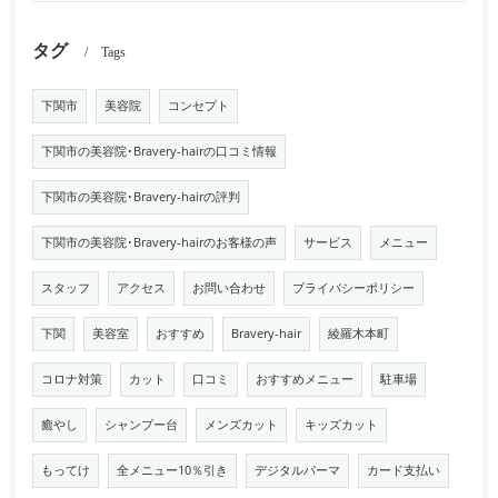
タグ
Tags
下関市
美容院
コンセプト
下関市の美容院･Bravery-hairの口コミ情報
下関市の美容院･Bravery-hairの評判
下関市の美容院･Bravery-hairのお客様の声
サービス
メニュー
スタッフ
アクセス
お問い合わせ
プライバシーポリシー
下関
美容室
おすすめ
Bravery-hair
綾羅木本町
コロナ対策
カット
口コミ
おすすめメニュー
駐車場
癒やし
シャンプー台
メンズカット
キッズカット
もってけ
全メニュー10％引き
デジタルパーマ
カード支払い