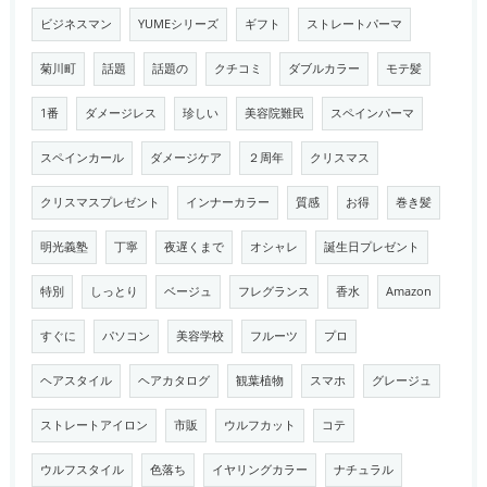
ビジネスマン
YUMEシリーズ
ギフト
ストレートパーマ
菊川町
話題
話題の
クチコミ
ダブルカラー
モテ髪
1番
ダメージレス
珍しい
美容院難民
スペインパーマ
スペインカール
ダメージケア
２周年
クリスマス
クリスマスプレゼント
インナーカラー
質感
お得
巻き髪
明光義塾
丁寧
夜遅くまで
オシャレ
誕生日プレゼント
特別
しっとり
ベージュ
フレグランス
香水
Amazon
すぐに
パソコン
美容学校
フルーツ
プロ
ヘアスタイル
ヘアカタログ
観葉植物
スマホ
グレージュ
ストレートアイロン
市販
ウルフカット
コテ
ウルフスタイル
色落ち
イヤリングカラー
ナチュラル