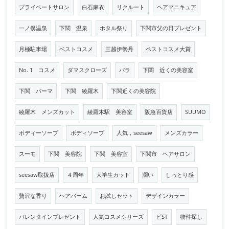
プライベートサロン
白石麻衣
リクルート
ヘアマニキュア
一ノ俣温泉
下関 温泉
ホタル祭り
下関市父の日プレゼント
月極駐車場
ベストコスメ
三越伊勢丹
ベストコスメ大賞
No. 1 コスメ
ダマスクローズ
バラ
下関 近くの美容室
下関 パーマ
下関 綾羅木
下関近くの美容院
綾羅木 メンズカット
綾羅木駅 美容室
阪急百貨店
SUUMO
ボディーソープ
ボディソープ
人気，seesaw
メンズカラー
スーモ
下関 美容院
下関 美容室
下関市 ヘアサロン
seesaw取扱店
４周年
大学生カット
潤い
しっとり感
贅沢な香り
ヘアバーム
お試しセット
デザインカラー
バレンタインプレゼント
人気コスメシリーズ
ビST
物件探し