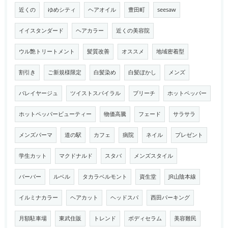
近くの
ゆめシティ
ヘアオイル
豊田町
seesaw
イイスタンダード
ヘアカラー
近くの美容院
ウル艶トリートメント
髪質改善
オススメ
地域密着型
割引き
ご新規様限定
白髪染め
白髪ぼかし
メンズ
バレイヤージュ
ツイストスパイラル
ブリーチ
ホットペッパー
ホットペッパービューティー
物価高騰
フェード
サラサラ
メンズパーマ
道の駅
カフェ
病院
ネイル
プレゼント
学生カット
マクドナルド
スタバ
メンズスタイル
バーバー
ルベル
タカラベルモント
資生堂
JR山陰本線
イルミナカラー
ヘアカット
ヘッドスパ
西田パーキング
月額駐車場
東武住販
トレンド
ボディセラム
美容難民