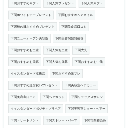
下関おすすめギフト
下関人気プレゼント
下関人気ギフト
下関ホワイトデープレゼント
下関おすすめヘアオイル
下関母の日おすすめプレゼント
下関飲食店口コミ
下関ニューオープン美容院
下関美容院髪質改善
下関おすすめお土産
下関人気お土産
下関大丸
下関おすすめお歳暮
下関人気お歳暮
下関おすすめお中元
イイスタンダード取扱店
下関おすすめ誕プレ
下関おすすめ還暦祝いプレゼント
下関美容室ヘアカラー
下関美容室口コミ
下関ヘアカット
下関リラックスサロン
イイスタンダードポジティブリペア
下関美容室ショートヘアー
下関トリートメント
下関ストレートパーマ
下関市白髪染め