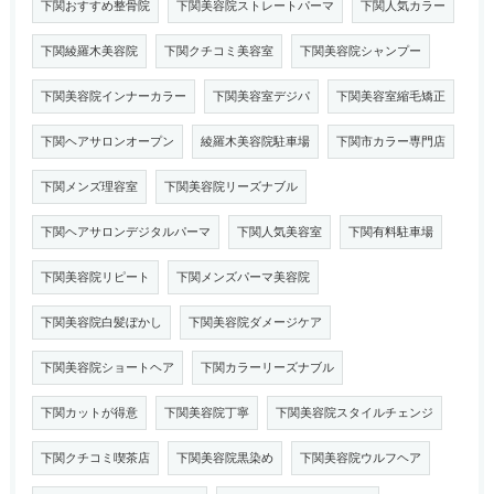
下関おすすめ整骨院
下関美容院ストレートパーマ
下関人気カラー
下関綾羅木美容院
下関クチコミ美容室
下関美容院シャンプー
下関美容院インナーカラー
下関美容室デジパ
下関美容室縮毛矯正
下関ヘアサロンオープン
綾羅木美容院駐車場
下関市カラー専門店
下関メンズ理容室
下関美容院リーズナブル
下関ヘアサロンデジタルパーマ
下関人気美容室
下関有料駐車場
下関美容院リピート
下関メンズパーマ美容院
下関美容院白髪ぼかし
下関美容院ダメージケア
下関美容院ショートヘア
下関カラーリーズナブル
下関カットが得意
下関美容院丁寧
下関美容院スタイルチェンジ
下関クチコミ喫茶店
下関美容院黒染め
下関美容院ウルフヘア