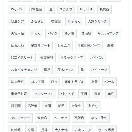
PayPay
日常生活
夏
スカルプ
サッパリ
爽快感
頭皮ケア
ふるさと
理容室
じゃらん
人気シリーズ
美容用品
うどん
バイク
西ノ市
育毛剤
Googleマップ
ゆるふわ
星野リゾート
セイムス
形状記憶パーマ
白髪
J:COMアリーナ
介護施設
ドラッグストア
バイパス
スタイルチェンジ
得意
積水ハウス
塾
ハイトーン
はま寿司
ゴルフ場
頭皮
頭皮トラブル
上質
バーム
車椅子対応
マンツーマン
刈り上げ
平日
温泉
角島
新下関
高評価
安岡
垢田
大学生
梨狩り
グレイカラー
飲食店
ヘアケア
百貨店
ネット予約
乾燥毛
介護
是非
大人女性
在宅ワーク
サロン専用