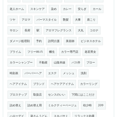
老人ホーム
スキンケア
染め
カレー
安らぎ
カール
ツヤ
アロマ
パーマスタイル
艶髪
大事
肩こり
サロン
長府
駅
アロマフレグランス
大丸
コロナ
ダメージ処理剤
予約
訪問介護
美容師
ビジネスホテル
プライム
フリーWi-Fi
幡生
カラー専門店
老若男女
カラーシャンプー
不動産
山陰本線
バス停
ブロー
時刻表
バーバーヘア
エステ
メッシュ
洗剤
ヘアアイテム
ブランド
ヘアケアアイテム
カラーリング
プロステップ
取扱店
センスのいい
下関にはここだけ
詰め替え
詰め替え用
ミルクティーベージュ
幼少時
川中
ハローデイ
資さんうどん
スキバサミ
リラックス効果