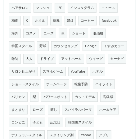
ヘアサロン
マッシュ
191
インスタグラム
ニュース
梅雨
X
ホタル
綺麗
SNS
コーヒー
facebook
海外
コスメ
ニーズ
車
ショート
低価格
韓国スタイル
野球
カウンセリング
Google
くすみカラー
雑誌
大人
ドライブ
アットホーム
ウイッグ
カーナビ
サロン仕上がり
スマホゲーム
YouTube
ホテル
ショートスタイル
ホームページ
乾燥予防
ハイライト
バリカン
梨
パワースポット
カットモデル
高級感
まとまり
ローズ
癒し
スパイラルパーマ
ホームケア
コンビニ
子ども
記念日
韓国風スタイル
ナチュラルスタイル
スタイリング剤
Yahoo
アプリ