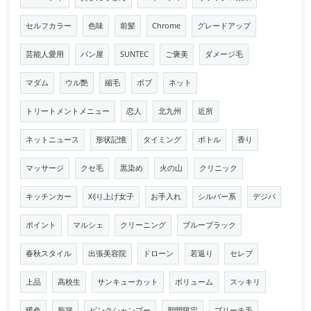
セルフカラー
色味
前髪
Chrome
グレードアップ
芸能人愛用
パン屋
SUNTEC
ご褒美
ダメージ毛
マダム
ウル艶
縮毛
ボブ
ネット
トリートメントメニュー
恋人
北九州
近所
ネットニュース
形状記憶
タイミング
ボトル
香り
マッサージ
クセ毛
黒染め
火の山
クリニック
キッチンカー
刈り上げ女子
お手入れ
シルバー系
デジパ
ポイント
マルシェ
クリーニング
ブルーブラック
春秋スタイル
出張美容院
ドローン
若返り
セレブ
上品
高校生
サンキューカット
ボリューム
スッキリ
暖色
新築
ピンクシャンプー
期間限定
ブリーチ毛