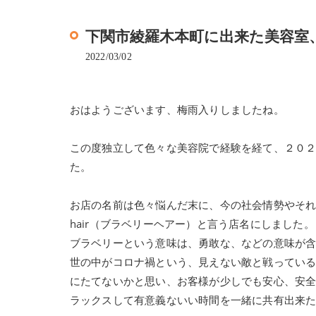
下関市綾羅木本町に出来た美容室、Bra
2022/03/02
おはようございます、梅雨入りしましたね。
この度独立して色々な美容院で経験を経て、２０
た。
お店の名前は色々悩んだ末に、今の社会情勢やそれに
hair（ブラベリーヘアー）と言う店名にしました。
ブラベリーという意味は、勇敢な、などの意味が
世の中がコロナ禍という、見えない敵と戦ってい
にたてないかと思い、お客様が少しでも安心、安
ラックスして有意義ないい時間を一緒に共有出来