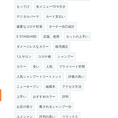
もってけ
全メニュー10％引き
デジタルパーマ
カード支払い
厳重なコロナ対策
オーナー自己紹介
E STANDARD
店版、使用
カットの上手い
ダメージレスなカラー
縮毛矯正
1人サロン
コロナ禍
シャンプー
カラー
安い
人気
プライベート空間
人気シャンプートリートメント
評価の高い
ニューオープン
綾羅木
アクセス方法
上手い
おすすめカラー
評判
お店の造り
癒されるシャンプー台
ユメシャン
評判の良い
リラックス