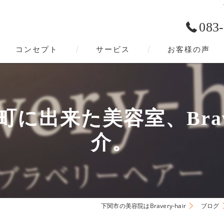
083
コンセプト
サービス
お客様の声
下関市の美容院･Bravery-hairの口コミ情報
下関市の美容院･Bravery-hairの評判
に出来た美容室、Braver
下関市の美容院･Bravery-hairのお客様の声
介。
下関市の美容院はBravery-hair
ブログ