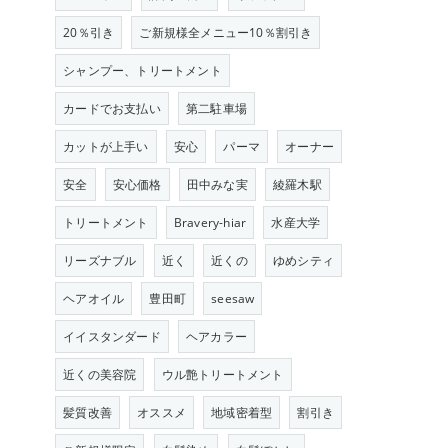
20％引き
ご新規様全メニュー10％割引き
シャンプー、トリートメント
カードでお支払い
第二駐車場
カットが上手い
安心
パーマ
オーナー
安全
安心価格
田中みな実
綾羅木駅
トリートメント
Bravery-hiar
水産大学
リーズナブル
近く
近くの
ゆめシティ
ヘアオイル
豊田町
seesaw
イイスタンダード
ヘアカラー
近くの美容院
ウル艶トリートメント
髪質改善
オススメ
地域密着型
割引き