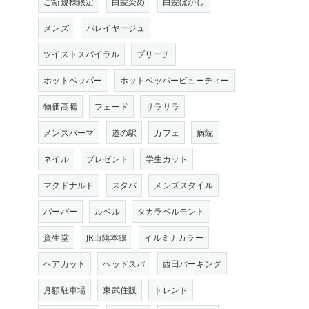
ご新規様限定
白髪染め
白髪ぼかし
メンズ
バレイヤージュ
ツイストスパイラル
ブリーチ
ホットペッパー
ホットペッパービューティー
物価高騰
フェード
サラサラ
メンズパーマ
道の駅
カフェ
病院
ネイル
プレゼント
学生カット
マクドナルド
スタバ
メンズスタイル
バーバー
ルベル
タカラベルモント
資生堂
JR山陰本線
イルミナカラー
ヘアカット
ヘッドスパ
西田パーキング
月額駐車場
東武住販
トレンド