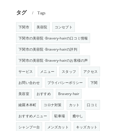
タグ
Tags
下関市
美容院
コンセプト
下関市の美容院･Bravery-hairの口コミ情報
下関市の美容院･Bravery-hairの評判
下関市の美容院･Bravery-hairのお客様の声
サービス
メニュー
スタッフ
アクセス
お問い合わせ
プライバシーポリシー
下関
美容室
おすすめ
Bravery-hair
綾羅木本町
コロナ対策
カット
口コミ
おすすめメニュー
駐車場
癒やし
シャンプー台
メンズカット
キッズカット