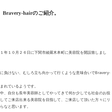
very-hairのご紹介。
２１年１０月２６日に下関市綾羅木本町に美容院を開設致しまし
負けない、むしろ立ち向かって行くような意味合いでBravery-
含まれているようです。
る中、自分も長年美容師としてやってきて何か少しでも社会のお役
全してご来店出来る美容院を目指して、ご来店して頂いた方々にリ
たらなと思います。