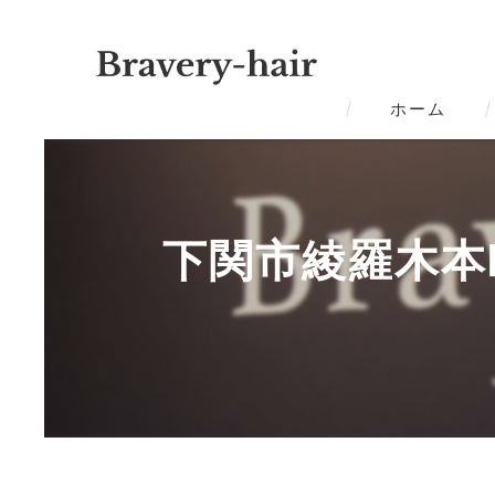
ホーム
下関市綾羅木本町