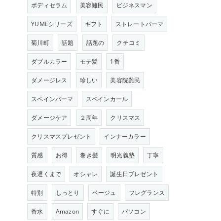
ボディセラム
美容難民
ビジネスマン
YUMEシリーズ
ギフト
ストレートパーマ
菊川町
話題
話題の
クチコミ
ダブルカラー
モテ髪
1番
ダメージレス
珍しい
美容院難民
スペインパーマ
スペインカール
ダメージケア
２周年
クリスマス
クリスマスプレゼント
インナーカラー
質感
お得
巻き髪
明光義塾
丁寧
夜遅くまで
オシャレ
誕生日プレゼント
特別
しっとり
ベージュ
フレグランス
香水
Amazon
すぐに
パソコン