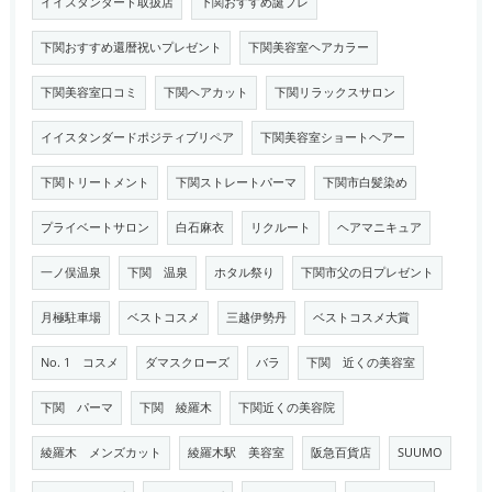
イイスタンダード取扱店
下関おすすめ誕プレ
下関おすすめ還暦祝いプレゼント
下関美容室ヘアカラー
下関美容室口コミ
下関ヘアカット
下関リラックスサロン
イイスタンダードポジティブリペア
下関美容室ショートヘアー
下関トリートメント
下関ストレートパーマ
下関市白髪染め
プライベートサロン
白石麻衣
リクルート
ヘアマニキュア
一ノ俣温泉
下関 温泉
ホタル祭り
下関市父の日プレゼント
月極駐車場
ベストコスメ
三越伊勢丹
ベストコスメ大賞
No. 1 コスメ
ダマスクローズ
バラ
下関 近くの美容室
下関 パーマ
下関 綾羅木
下関近くの美容院
綾羅木 メンズカット
綾羅木駅 美容室
阪急百貨店
SUUMO