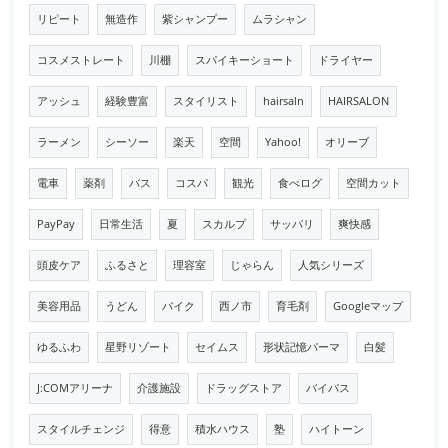
リピート
無造作
紫シャンプー
ムラシャン
コスメストレート
川棚
スパイキーショート
ドライヤー
アッシュ
経験豊富
スタイリスト
hairsaln
HAIRSALON
ラーメン
シーソー
楽天
空間
Yahoo!
オリーブ
電車
薬剤
バス
コスパ
観光
食べログ
空間カット
PayPay
日常生活
夏
スカルプ
サッパリ
爽快感
頭皮ケア
ふるさと
理容室
じゃらん
人気シリーズ
美容用品
うどん
バイク
西ノ市
育毛剤
Googleマップ
ゆるふわ
星野リゾート
セイムス
形状記憶パーマ
白髪
J:COMアリーナ
介護施設
ドラッグストア
バイパス
スタイルチェンジ
得意
積水ハウス
塾
ハイトーン