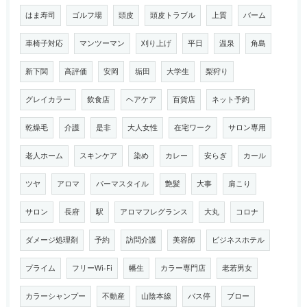
はま寿司
ゴルフ場
頭皮
頭皮トラブル
上質
バーム
車椅子対応
マンツーマン
刈り上げ
平日
温泉
角島
新下関
高評価
安岡
垢田
大学生
梨狩り
グレイカラー
飲食店
ヘアケア
百貨店
ネット予約
乾燥毛
介護
是非
大人女性
在宅ワーク
サロン専用
老人ホーム
スキンケア
染め
カレー
安らぎ
カール
ツヤ
アロマ
パーマスタイル
艶髪
大事
肩こり
サロン
長府
駅
アロマフレグランス
大丸
コロナ
ダメージ処理剤
予約
訪問介護
美容師
ビジネスホテル
プライム
フリーWi-Fi
幡生
カラー専門店
老若男女
カラーシャンプー
不動産
山陰本線
バス停
ブロー