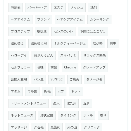
時刻表
バーバーヘア
エステ
メッシュ
洗剤
ヘアアイテム
ブランド
ヘアケアアイテム
カラーリング
プロステップ
取扱店
センスのいい
下関にはここだけ
詰め替え
詰め替え用
ミルクティーベージュ
幼少時
川中
ハローデイ
資さんうどん
スキバサミ
リラックス効果
セルフカラー
色味
前髪
Chrome
グレードアップ
芸能人愛用
パン屋
SUNTEC
ご褒美
ダメージ毛
マダム
ウル艶
縮毛
ボブ
ネット
トリートメントメニュー
恋人
北九州
近所
ネットニュース
形状記憶
タイミング
ボトル
香り
マッサージ
クセ毛
黒染め
火の山
クリニック