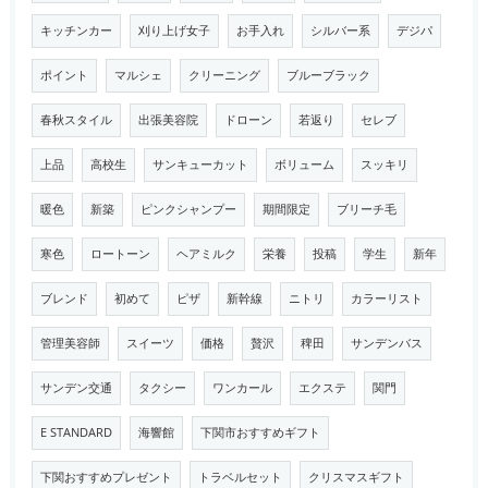
キッチンカー
刈り上げ女子
お手入れ
シルバー系
デジパ
ポイント
マルシェ
クリーニング
ブルーブラック
春秋スタイル
出張美容院
ドローン
若返り
セレブ
上品
高校生
サンキューカット
ボリューム
スッキリ
暖色
新築
ピンクシャンプー
期間限定
ブリーチ毛
寒色
ロートーン
ヘアミルク
栄養
投稿
学生
新年
ブレンド
初めて
ピザ
新幹線
ニトリ
カラーリスト
管理美容師
スイーツ
価格
贅沢
稗田
サンデンバス
サンデン交通
タクシー
ワンカール
エクステ
関門
E STANDARD
海響館
下関市おすすめギフト
下関おすすめプレゼント
トラベルセット
クリスマスギフト