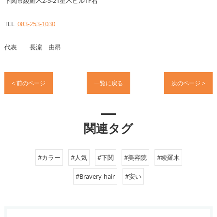
下関市綾羅木2-5-21星木ビル1F右
TEL
083-253-1030
代表 長濵 由昂
< 前のページ
一覧に戻る
次のページ >
関連タグ
#カラー
#人気
#下関
#美容院
#綾羅木
#Bravery-hair
#安い