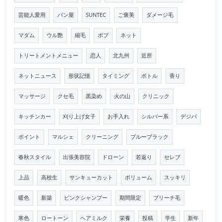
芸能人愛用
パン屋
SUNTEC
ご褒美
ダメージ毛
マダム
ウル艶
縮毛
ボブ
ネット
トリートメントメニュー
恋人
北九州
近所
ネットニュース
形状記憶
タイミング
ボトル
香り
マッサージ
クセ毛
黒染め
火の山
クリニック
キッチンカー
刈り上げ女子
お手入れ
シルバー系
デジパ
ポイント
マルシェ
クリーニング
ブルーブラック
春秋スタイル
出張美容院
ドローン
若返り
セレブ
上品
高校生
サンキューカット
ボリューム
スッキリ
暖色
新築
ピンクシャンプー
期間限定
ブリーチ毛
寒色
ロートーン
ヘアミルク
栄養
投稿
学生
新年