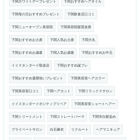
下関ホワイトデープレゼント
下関おすすめヘアオイル
下関母の日おすすめプレゼント
下関飲食店口コミ
下関ニューオープン美容院
下関美容院髪質改善
下関おすすめお土産
下関人気お土産
下関大丸
下関おすすめお歳暮
下関人気お歳暮
下関おすすめお中元
イイスタンダード取扱店
下関おすすめ誕プレ
下関おすすめ還暦祝いプレゼント
下関美容室ヘアカラー
下関美容室口コミ
下関ヘアカット
下関リラックスサロン
イイスタンダードポジティブリペア
下関美容室ショートヘアー
下関トリートメント
下関ストレートパーマ
下関市白髪染め
プライベートサロン
白石麻衣
リクルート
ヘアマニキュア