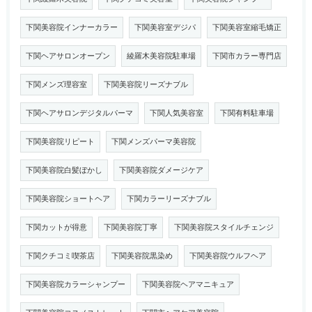
下関美容院インナーカラー
下関美容室デジパ
下関美容室縮毛矯正
下関ヘアサロンオープン
綾羅木美容院駐車場
下関市カラー専門店
下関メンズ理容室
下関美容院リーズナブル
下関ヘアサロンデジタルパーマ
下関人気美容室
下関有料駐車場
下関美容院リピート
下関メンズパーマ美容院
下関美容院白髪ぼかし
下関美容院ダメージケア
下関美容院ショートヘア
下関カラーリーズナブル
下関カットが得意
下関美容院丁寧
下関美容院スタイルチェンジ
下関クチコミ喫茶店
下関美容院黒染め
下関美容院ウルフヘア
下関美容院カラーシャンプー
下関美容院ヘアマニキュア