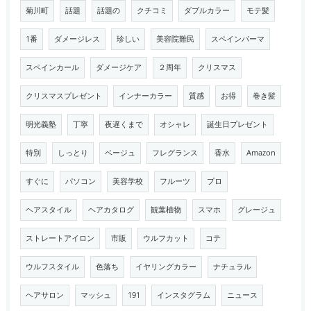
菊川町
話題
話題の
クチコミ
ダブルカラー
モテ髪
1番
ダメージレス
珍しい
美容院難民
スペインパーマ
スペインカール
ダメージケア
２周年
クリスマス
クリスマスプレゼント
インナーカラー
質感
お得
巻き髪
明光義塾
丁寧
夜遅くまで
オシャレ
誕生日プレゼント
特別
しっとり
ベージュ
フレグランス
香水
Amazon
すぐに
パソコン
美容学校
フルーツ
プロ
ヘアスタイル
ヘアカタログ
観葉植物
スマホ
グレージュ
ストレートアイロン
市販
ウルフカット
コテ
ウルフスタイル
色落ち
イヤリングカラー
ナチュラル
ヘアサロン
マッシュ
191
インスタグラム
ニュース