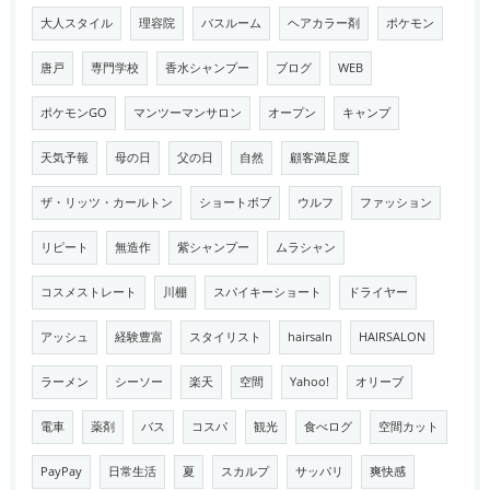
大人スタイル
理容院
バスルーム
ヘアカラー剤
ポケモン
唐戸
専門学校
香水シャンプー
ブログ
WEB
ポケモンGO
マンツーマンサロン
オープン
キャンプ
天気予報
母の日
父の日
自然
顧客満足度
ザ・リッツ・カールトン
ショートボブ
ウルフ
ファッション
リピート
無造作
紫シャンプー
ムラシャン
コスメストレート
川棚
スパイキーショート
ドライヤー
アッシュ
経験豊富
スタイリスト
hairsaln
HAIRSALON
ラーメン
シーソー
楽天
空間
Yahoo!
オリーブ
電車
薬剤
バス
コスパ
観光
食べログ
空間カット
PayPay
日常生活
夏
スカルプ
サッパリ
爽快感