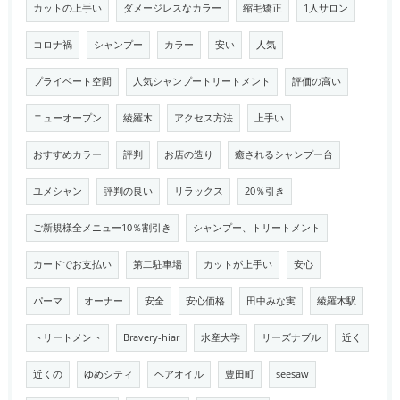
カットの上手い
ダメージレスなカラー
縮毛矯正
1人サロン
コロナ禍
シャンプー
カラー
安い
人気
プライベート空間
人気シャンプートリートメント
評価の高い
ニューオープン
綾羅木
アクセス方法
上手い
おすすめカラー
評判
お店の造り
癒されるシャンプー台
ユメシャン
評判の良い
リラックス
20％引き
ご新規様全メニュー10％割引き
シャンプー、トリートメント
カードでお支払い
第二駐車場
カットが上手い
安心
パーマ
オーナー
安全
安心価格
田中みな実
綾羅木駅
トリートメント
Bravery-hiar
水産大学
リーズナブル
近く
近くの
ゆめシティ
ヘアオイル
豊田町
seesaw