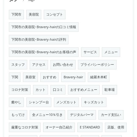
下関市
美容院
コンセプト
下関市の美容院･Bravery-hairの口コミ情報
下関市の美容院･Bravery-hairの評判
下関市の美容院･Bravery-hairのお客様の声
サービス
メニュー
スタッフ
アクセス
お問い合わせ
プライバシーポリシー
下関
美容室
おすすめ
Bravery-hair
綾羅木本町
コロナ対策
カット
口コミ
おすすめメニュー
駐車場
癒やし
シャンプー台
メンズカット
キッズカット
もってけ
全メニュー10％引き
デジタルパーマ
カード支払い
厳重なコロナ対策
オーナー自己紹介
E STANDARD
店版、使用