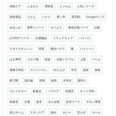
頭皮ケア
ふるさと
理容室
じゃらん
人気シリーズ
美容用品
うどん
バイク
西ノ市
育毛剤
Googleマップ
ゆるふわ
星野リゾート
セイムス
形状記憶パーマ
白髪
J:COMアリーナ
介護施設
ドラッグストア
バイパス
スタイルチェンジ
得意
積水ハウス
塾
ハイトーン
はま寿司
ゴルフ場
頭皮
頭皮トラブル
上質
バーム
車椅子対応
マンツーマン
刈り上げ
平日
温泉
角島
新下関
高評価
安岡
垢田
大学生
梨狩り
グレイカラー
飲食店
ヘアケア
百貨店
ネット予約
乾燥毛
介護
是非
大人女性
在宅ワーク
サロン専用
老人ホーム
スキンケア
染め
カレー
安らぎ
カール