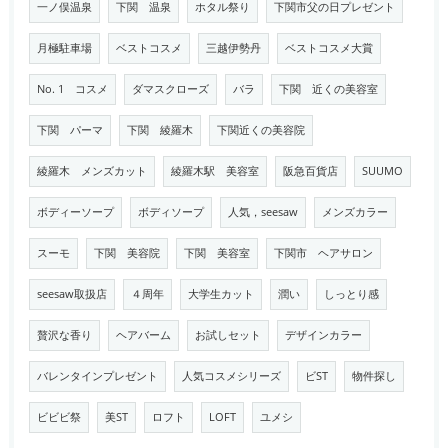
一ノ俣温泉
下関 温泉
ホタル祭り
下関市父の日プレゼント
月極駐車場
ベストコスメ
三越伊勢丹
ベストコスメ大賞
No. 1 コスメ
ダマスクローズ
バラ
下関 近くの美容室
下関 パーマ
下関 綾羅木
下関近くの美容院
綾羅木 メンズカット
綾羅木駅 美容室
阪急百貨店
SUUMO
ボディーソープ
ボディソープ
人気，seesaw
メンズカラー
スーモ
下関 美容院
下関 美容室
下関市 ヘアサロン
seesaw取扱店
４周年
大学生カット
潤い
しっとり感
贅沢な香り
ヘアバーム
お試しセット
デザインカラー
バレンタインプレゼント
人気コスメシリーズ
ビST
物件探し
ビビビ祭
美ST
ロフト
LOFT
ユメシ