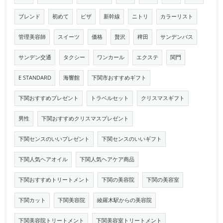
ブレンド
初めて
ピザ
新幹線
ニトリ
カラーリスト
管理美容師
スイーツ
価格
贅沢
稗田
サンデンバス
サンデン交通
タクシー
ワンカール
エクステ
関門
E STANDARD
海響館
下関市おすすめギフト
下関おすすめプレゼント
トラベルセット
クリスマスギフト
男性
下関おすすめクリスマスプレゼント
下関センスのいいプレゼント
下関センスのいいギフト
下関人気ヘアオイル
下関人気ヘアケア商品
下関おすすめトリートメント
下関の美容院
下関の美容室
下関カット
下関美容院
綾羅木駅からの美容院
下関美容院トリートメント
下関美容室トリートメント