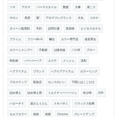
ツヤ
アロマ
パーマスタイル
艶髪
大事
肩こり
サロン
長府
駅
アロマフレグランス
大丸
コロナ
ダメージ処理剤
予約
訪問介護
美容師
ビジネスホテル
プライム
フリーWi-Fi
幡生
カラー専門店
老若男女
カラーシャンプー
不動産
山陰本線
バス停
ブロー
時刻表
バーバーヘア
エステ
メッシュ
洗剤
ヘアアイテム
ブランド
ヘアケアアイテム
カラーリング
プロステップ
取扱店
センスのいい
下関にはここだけ
詰め替え
詰め替え用
ミルクティーベージュ
幼少時
川中
ハローデイ
資さんうどん
スキバサミ
リラックス効果
セルフカラー
色味
前髪
Chrome
グレードアップ