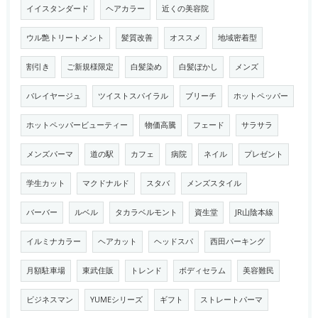
イイスタンダード
ヘアカラー
近くの美容院
ウル艶トリートメント
髪質改善
オススメ
地域密着型
割引き
ご新規様限定
白髪染め
白髪ぼかし
メンズ
バレイヤージュ
ツイストスパイラル
ブリーチ
ホットペッパー
ホットペッパービューティー
物価高騰
フェード
サラサラ
メンズパーマ
道の駅
カフェ
病院
ネイル
プレゼント
学生カット
マクドナルド
スタバ
メンズスタイル
バーバー
ルベル
タカラベルモント
資生堂
JR山陰本線
イルミナカラー
ヘアカット
ヘッドスパ
西田パーキング
月額駐車場
東武住販
トレンド
ボディセラム
美容難民
ビジネスマン
YUMEシリーズ
ギフト
ストレートパーマ