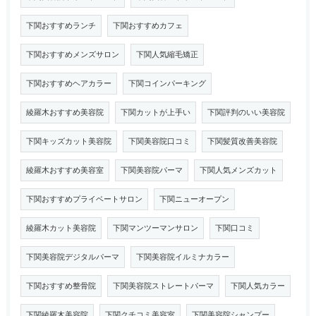
下関おすすめランチ
下関おすすめカフェ
下関おすすめメンズサロン
下関人気縮毛矯正
下関おすすめヘアカラー
下関コインパーキング
綾羅木おすすめ美容院
下関カットが上手い
下関評判のいい美容院
下関キッズカット美容院
下関美容院口コミ
下関髪質改善美容院
綾羅木おすすめ美容室
下関美容院パーマ
下関人気メンズカット
下関おすすめプライベートサロン
下関ニューオープン
綾羅木カット美容院
下関マンツーマンサロン
下関口コミ
下関美容院デジタルパーマ
下関美容院イルミナカラー
下関おすすめ整骨院
下関美容院ストレートパーマ
下関人気カラー
下関綾羅木美容院
下関クチコミ美容室
下関美容院シャンプー