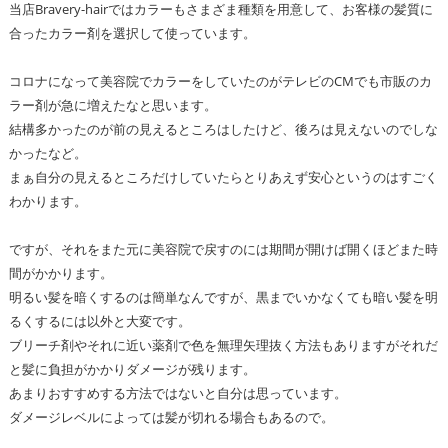
当店Bravery-hairではカラーもさまざま種類を用意して、お客様の髪質に
合ったカラー剤を選択して使っています。
コロナになって美容院でカラーをしていたのがテレビのCMでも市販のカ
ラー剤が急に増えたなと思います。
結構多かったのが前の見えるところはしたけど、後ろは見えないのでしな
かったなど。
まぁ自分の見えるところだけしていたらとりあえず安心というのはすごく
わかります。
ですが、それをまた元に美容院で戻すのには期間が開けば開くほどまた時
間がかかります。
明るい髪を暗くするのは簡単なんですが、黒までいかなくても暗い髪を明
るくするには以外と大変です。
ブリーチ剤やそれに近い薬剤で色を無理矢理抜く方法もありますがそれだ
と髪に負担がかかりダメージが残ります。
あまりおすすめする方法ではないと自分は思っています。
ダメージレベルによっては髪が切れる場合もあるので。