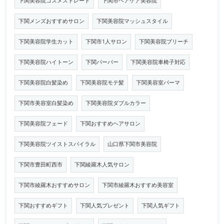
下関美容院コスメストレート
下関市ヘアケア美容院
下関メンズおすすめサロン
下関美容院マッシュスタイル
下関美容院学生カット
下関市1人サロン
下関美容院ブリーチ
下関美容院ハイトーン
下関バーバー
下関美容院車椅子対応
下関美容院白髪染め
下関美容院モテ髪
下関美容室パーマ
下関市美容室白髪染め
下関美容院ダブルカラー
下関美容院フェード
下関おすすめヘアサロン
下関美容院ツイストスパイラル
山口県下関市美容院
下関市豊田町西市
下関綾羅木人気サロン
下関市綾羅木おすすめサロン
下関市綾羅木おすすめ美容室
下関おすすめギフト
下関人気プレゼント
下関人気ギフト