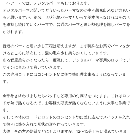
ーヘアー）では、デジタルパーマもしております。
デジタルパーマと聞いてどういったパーマなのか中々想像出来ない方もい
ると思いますが、別名、形状記憶パーマといって基本切らなければその形
を維持し続けていくパーマで、普通のパーマと違い熱処理を施しパーマを
かけれます。
普通のパーマと違い少し工程は増えますが、まず特殊なお薬でパーマをか
けるところに塗布して、髪の毛を少し柔らかくしていきます。
ある程度柔らかくなったら一度流して、デジタルパーマ専用のロッドでデ
ザインに合わせて巻いていきます。
この専用ロッドにはコンセント🔌に後で熱処理出来るようになっていま
す。
全部巻き終わりましたらパッドなど専用の付属品をつけます。これはロッ
ドが熱で熱くなるので、お客様の頭皮が熱くならないように大事な作業で
す。
そして本体のコードとロッドのコンセント🔌に差し込んでスイッチを入れ
て徐々に熱を入れて形状の形を作っていきます。
大体、その方の髪質などにもよりますが、12〜15分ぐらい温めていきま