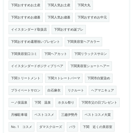
下関おすすめお土産
下関人気お土産
下関大丸
下関おすすめお歳暮
下関人気お歳暮
下関おすすめお中元
イイスタンダード取扱店
下関おすすめ誕プレ
下関おすすめ還暦祝いプレゼント
下関美容室ヘアカラー
下関美容室口コミ
下関ヘアカット
下関リラックスサロン
イイスタンダードポジティブリペア
下関美容室ショートヘアー
下関トリートメント
下関ストレートパーマ
下関市白髪染め
プライベートサロン
白石麻衣
リクルート
ヘアマニキュア
一ノ俣温泉
下関 温泉
ホタル祭り
下関市父の日プレゼント
月極駐車場
ベストコスメ
三越伊勢丹
ベストコスメ大賞
No. 1 コスメ
ダマスクローズ
バラ
下関 近くの美容室