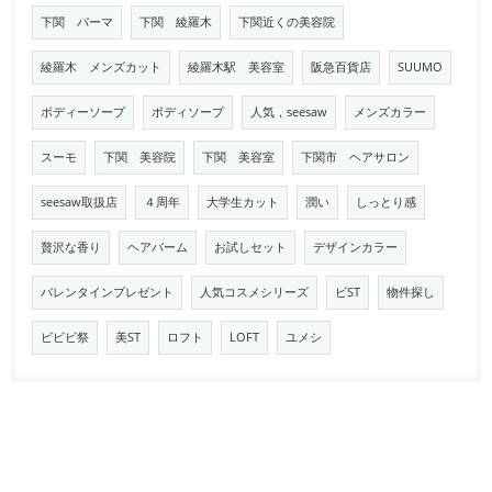
下関 パーマ
下関 綾羅木
下関近くの美容院
綾羅木 メンズカット
綾羅木駅 美容室
阪急百貨店
SUUMO
ボディーソープ
ボディソープ
人気，seesaw
メンズカラー
スーモ
下関 美容院
下関 美容室
下関市 ヘアサロン
seesaw取扱店
４周年
大学生カット
潤い
しっとり感
贅沢な香り
ヘアバーム
お試しセット
デザインカラー
バレンタインプレゼント
人気コスメシリーズ
ビST
物件探し
ビビビ祭
美ST
ロフト
LOFT
ユメシ