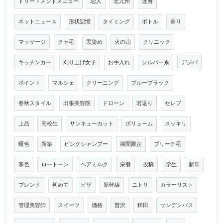
トリートメントメニュー
恋人
北九州
近所
ネットニュース
形状記憶
タイミング
ボトル
香り
マッサージ
クセ毛
黒染め
火の山
クリニック
キッチンカー
刈り上げ女子
お手入れ
シルバー系
デジパ
ポイント
マルシェ
クリーニング
ブルーブラック
春秋スタイル
出張美容院
ドローン
若返り
セレブ
上品
高校生
サンキューカット
ボリューム
スッキリ
暖色
新築
ピンクシャンプー
期間限定
ブリーチ毛
寒色
ロートーン
ヘアミルク
栄養
投稿
学生
新年
ブレンド
初めて
ピザ
新幹線
ニトリ
カラーリスト
管理美容師
スイーツ
価格
贅沢
稗田
サンデンバス