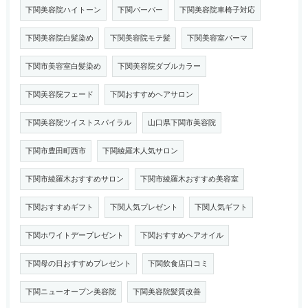
下関美容院ハイトーン
下関バーバー
下関美容院車椅子対応
下関美容院白髪染め
下関美容院モテ髪
下関美容室パーマ
下関市美容室白髪染め
下関美容院ダブルカラー
下関美容院フェード
下関おすすめヘアサロン
下関美容院ツイストスパイラル
山口県下関市美容院
下関市豊田町西市
下関綾羅木人気サロン
下関市綾羅木おすすめサロン
下関市綾羅木おすすめ美容室
下関おすすめギフト
下関人気プレゼント
下関人気ギフト
下関ホワイトデープレゼント
下関おすすめヘアオイル
下関母の日おすすめプレゼント
下関飲食店口コミ
下関ニューオープン美容院
下関美容院髪質改善