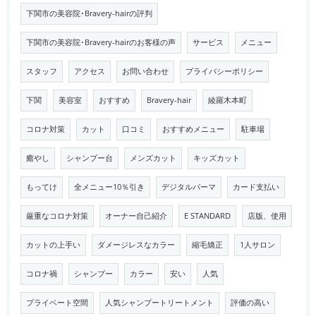
下関市の美容院･Bravery-hairの評判
下関市の美容院･Bravery-hairのお客様の声
サービス
メニュー
スタッフ
アクセス
お問い合わせ
プライバシーポリシー
下関
美容室
おすすめ
Bravery-hair
綾羅木本町
コロナ対策
カット
口コミ
おすすめメニュー
駐車場
癒やし
シャンプー台
メンズカット
キッズカット
もってけ
全メニュー10％引き
デジタルパーマ
カード支払い
厳重なコロナ対策
オーナー自己紹介
E STANDARD
店版、使用
カットの上手い
ダメージレスなカラー
縮毛矯正
1人サロン
コロナ禍
シャンプー
カラー
安い
人気
プライベート空間
人気シャンプートリートメント
評価の高い