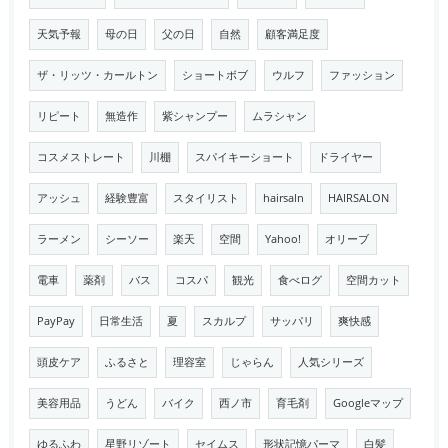
天気予報
母の日
父の日
自然
顧客満足度
ザ・リッツ・カールトン
ショートボブ
ウルフ
ファッション
リピート
無造作
紫シャンプー
ムラシャン
コスメストレート
川棚
スパイキーショート
ドライヤー
アッシュ
経験豊富
スタイリスト
hairsaln
HAIRSALON
ラーメン
シーソー
楽天
空間
Yahoo!
オリーブ
電車
薬剤
バス
コスパ
観光
食べログ
空間カット
PayPay
日常生活
夏
スカルプ
サッパリ
爽快感
頭皮ケア
ふるさと
理容室
じゃらん
人気シリーズ
美容用品
うどん
バイク
西ノ市
育毛剤
Googleマップ
ゆるふわ
星野リゾート
セイムス
形状記憶パーマ
白髪