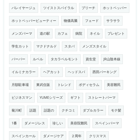
バレイヤージュ
ツイストスパイラル
ブリーチ
ホットペッパー
ホットペッパービューティー
物価高騰
フェード
サラサラ
メンズパーマ
道の駅
カフェ
病院
ネイル
プレゼント
学生カット
マクドナルド
スタバ
メンズスタイル
バーバー
ルベル
タカラベルモント
資生堂
JR山陰本線
イルミナカラー
ヘアカット
ヘッドスパ
西田パーキング
月額駐車場
東武住販
トレンド
ボディセラム
美容難民
ビジネスマン
YUMEシリーズ
ギフト
ストレートパーマ
菊川町
話題
話題の
クチコミ
ダブルカラー
モテ髪
1番
ダメージレス
珍しい
美容院難民
スペインパーマ
スペインカール
ダメージケア
２周年
クリスマス