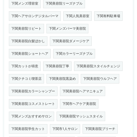
下関メンズ理容室
下関美容院リーズナブル
下関ヘアサロンデジタルパーマ
下関人気美容室
下関有料駐車場
下関美容院リピート
下関メンズパーマ美容院
下関美容院白髪ぼかし
下関美容院ダメージケア
下関美容院ショートヘア
下関カラーリーズナブル
下関カットが得意
下関美容院丁寧
下関美容院スタイルチェンジ
下関クチコミ喫茶店
下関美容院黒染め
下関美容院ウルフヘア
下関美容院カラーシャンプー
下関美容院ヘアマニキュア
下関美容院コスメストレート
下関市ヘアケア美容院
下関メンズおすすめサロン
下関美容院マッシュスタイル
下関美容院学生カット
下関市1人サロン
下関美容院ブリーチ