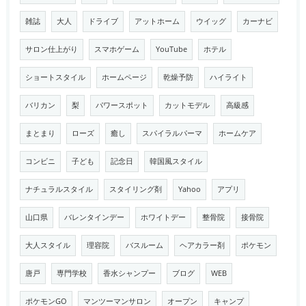
雑誌
大人
ドライブ
アットホーム
ウイッグ
カーナビ
サロン仕上がり
スマホゲーム
YouTube
ホテル
ショートスタイル
ホームページ
乾燥予防
ハイライト
バリカン
梨
パワースポット
カットモデル
高級感
まとまり
ローズ
癒し
スパイラルパーマ
ホームケア
コンビニ
子ども
記念日
韓国風スタイル
ナチュラルスタイル
スタイリング剤
Yahoo
アプリ
山口県
バレンタインデー
ホワイトデー
整骨院
接骨院
大人スタイル
理容院
バスルーム
ヘアカラー剤
ポケモン
唐戸
専門学校
香水シャンプー
ブログ
WEB
ポケモンGO
マンツーマンサロン
オープン
キャンプ