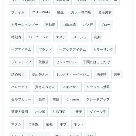
プライム
フリーWi-Fi
幡生
カラー専門店
老若男女
カラーシャンプー
不動産
山陰本線
バス停
ブロー
時刻表
バーバーヘア
エステ
メッシュ
洗剤
ヘアアイテム
ブランド
ヘアケアアイテム
カラーリング
プロステップ
取扱店
センスのいい
下関にはここだけ
詰め替え
詰め替え用
ミルクティーベージュ
幼少時
川中
ハローデイ
資さんうどん
スキバサミ
リラックス効果
セルフカラー
色味
前髪
Chrome
グレードアップ
芸能人愛用
パン屋
SUNTEC
ご褒美
ダメージ毛
マダム
ウル艶
縮毛
ボブ
ネット