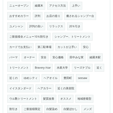
ニューオープン
綾羅木
アクセス方法
上手い
おすすめカラー
評判
お店の造り
癒されるシャンプー台
ユメシャン
評判の良い
リラックス
20％引き
ご新規様全メニュー10％割引き
シャンプー、トリートメント
カードでお支払い
第二駐車場
カットが上手い
安心
パーマ
オーナー
安全
安心価格
田中みな実
綾羅木駅
トリートメント
Bravery-hiar
水産大学
リーズナブル
近く
近くの
ゆめシティ
ヘアオイル
豊田町
seesaw
イイスタンダード
ヘアカラー
近くの美容院
ウル艶トリートメント
髪質改善
オススメ
地域密着型
割引き
ご新規様限定
白髪染め
白髪ぼかし
メンズ