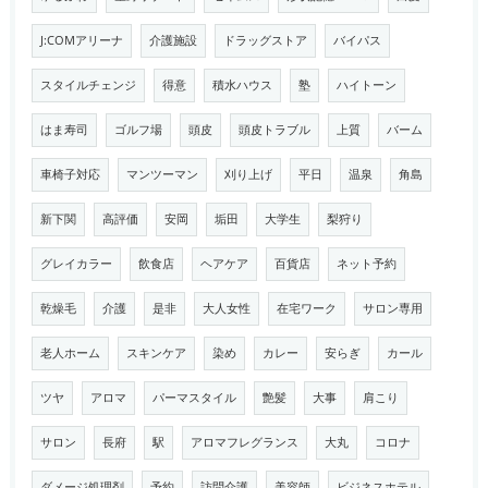
J:COMアリーナ
介護施設
ドラッグストア
バイパス
スタイルチェンジ
得意
積水ハウス
塾
ハイトーン
はま寿司
ゴルフ場
頭皮
頭皮トラブル
上質
バーム
車椅子対応
マンツーマン
刈り上げ
平日
温泉
角島
新下関
高評価
安岡
垢田
大学生
梨狩り
グレイカラー
飲食店
ヘアケア
百貨店
ネット予約
乾燥毛
介護
是非
大人女性
在宅ワーク
サロン専用
老人ホーム
スキンケア
染め
カレー
安らぎ
カール
ツヤ
アロマ
パーマスタイル
艶髪
大事
肩こり
サロン
長府
駅
アロマフレグランス
大丸
コロナ
ダメージ処理剤
予約
訪問介護
美容師
ビジネスホテル