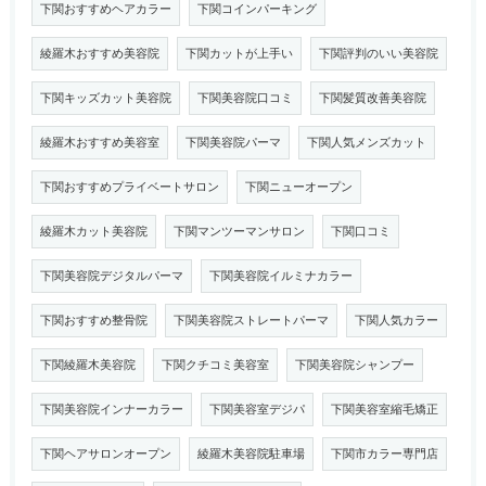
下関おすすめヘアカラー
下関コインパーキング
綾羅木おすすめ美容院
下関カットが上手い
下関評判のいい美容院
下関キッズカット美容院
下関美容院口コミ
下関髪質改善美容院
綾羅木おすすめ美容室
下関美容院パーマ
下関人気メンズカット
下関おすすめプライベートサロン
下関ニューオープン
綾羅木カット美容院
下関マンツーマンサロン
下関口コミ
下関美容院デジタルパーマ
下関美容院イルミナカラー
下関おすすめ整骨院
下関美容院ストレートパーマ
下関人気カラー
下関綾羅木美容院
下関クチコミ美容室
下関美容院シャンプー
下関美容院インナーカラー
下関美容室デジパ
下関美容室縮毛矯正
下関ヘアサロンオープン
綾羅木美容院駐車場
下関市カラー専門店