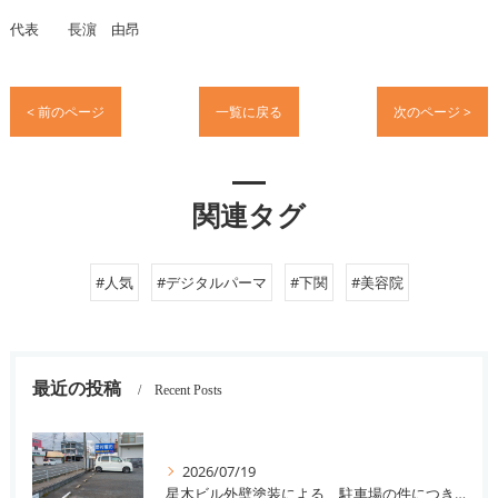
代表 長濵 由昂
< 前のページ
一覧に戻る
次のページ >
関連タグ
#人気
#デジタルパーマ
#下関
#美容院
最近の投稿
Recent Posts
2026/07/19
星木ビル外壁塗装による、駐車場の件につきまして。