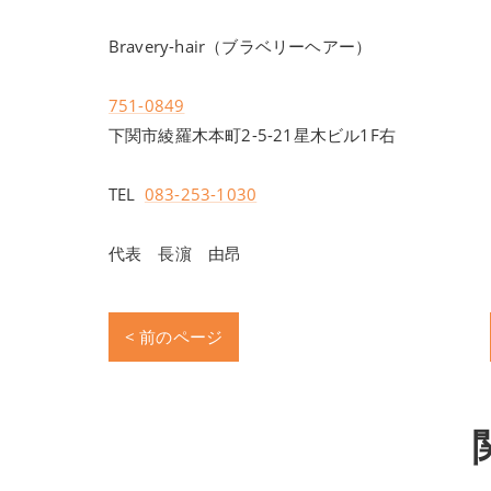
Bravery-hair（ブラベリーヘアー）
751-0849
下関市綾羅木本町2-5-21星木ビル1F右
TEL
083-253-1030
代表 長濵 由昂
< 前のページ