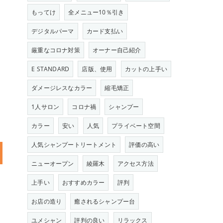
もってけ
全メニュー10％引き
デジタルパーマ
カード支払い
厳重なコロナ対策
オーナー自己紹介
E STANDARD
店版、使用
カットの上手い
ダメージレスなカラー
縮毛矯正
1人サロン
コロナ禍
シャンプー
カラー
安い
人気
プライベート空間
人気シャンプートリートメント
評価の高い
ニューオープン
綾羅木
アクセス方法
上手い
おすすめカラー
評判
お店の造り
癒されるシャンプー台
ユメシャン
評判の良い
リラックス