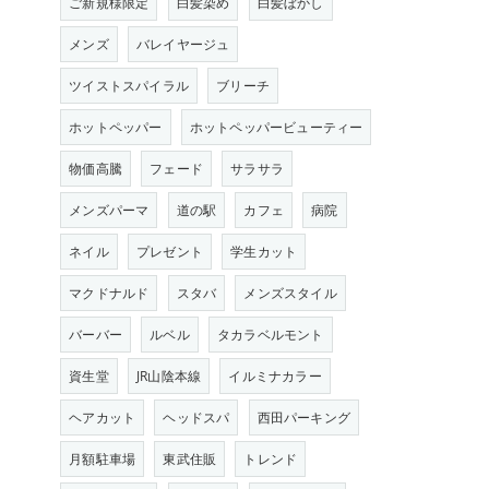
ご新規様限定
白髪染め
白髪ぼかし
メンズ
バレイヤージュ
ツイストスパイラル
ブリーチ
ホットペッパー
ホットペッパービューティー
物価高騰
フェード
サラサラ
メンズパーマ
道の駅
カフェ
病院
ネイル
プレゼント
学生カット
マクドナルド
スタバ
メンズスタイル
バーバー
ルベル
タカラベルモント
資生堂
JR山陰本線
イルミナカラー
ヘアカット
ヘッドスパ
西田パーキング
月額駐車場
東武住販
トレンド