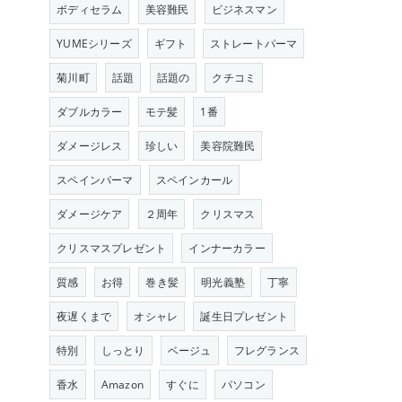
ボディセラム
美容難民
ビジネスマン
YUMEシリーズ
ギフト
ストレートパーマ
菊川町
話題
話題の
クチコミ
ダブルカラー
モテ髪
1番
ダメージレス
珍しい
美容院難民
スペインパーマ
スペインカール
ダメージケア
２周年
クリスマス
クリスマスプレゼント
インナーカラー
質感
お得
巻き髪
明光義塾
丁寧
夜遅くまで
オシャレ
誕生日プレゼント
特別
しっとり
ベージュ
フレグランス
香水
Amazon
すぐに
パソコン