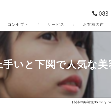
083
コンセプト
サービス
お客様の声
下関市の美容院･Bravery-hairの口コミ情報
下関市の美容院･Bravery-hairの評判
上手いと下関で人気な美
下関市の美容院･Bravery-hairのお客様の声
下関市の美容院はBravery-ha