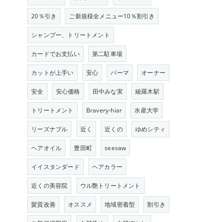
20％引き
ご新規様全メニュー10％割引き
シャンプー、トリートメント
カードでお支払い
第二駐車場
カットが上手い
安心
パーマ
オーナー
安全
安心価格
田中みな実
綾羅木駅
トリートメント
Bravery-hiar
水産大学
リーズナブル
近く
近くの
ゆめシティ
ヘアオイル
豊田町
seesaw
イイスタンダード
ヘアカラー
近くの美容院
ウル艶トリートメント
髪質改善
オススメ
地域密着型
割引き