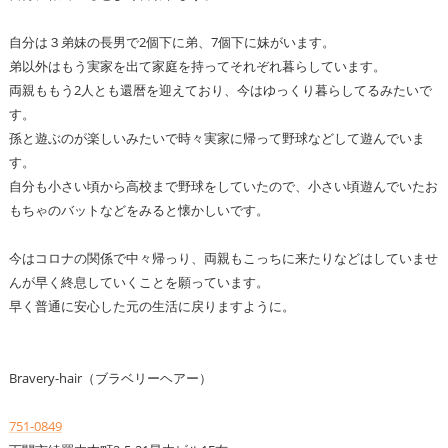
自分は３弟妹の長男で2個下に弟、7個下に妹がいます。
弟以外はもう実家を出て家庭を持ってそれぞれ暮らしています。
両親ももう2人とも還暦を迎えており、今はゆっくり暮らしてるみたいで
す。
孫と遊ぶのが楽しいみたいで時々実家に帰って野球などして遊んでいま
す。
自分も小さい頃から高校まで野球をしていたので、小さい頃遊んでいたお
もちゃのバットなどをみると懐かしいです。
今はコロナの関係で中々帰っり、両親もこっちに来たりなどはしていませ
んが早く終息していくことを願っています。
早く普通に安心した元の生活に戻りますように。
Bravery-hair（ブラベリーヘアー）
751-0849