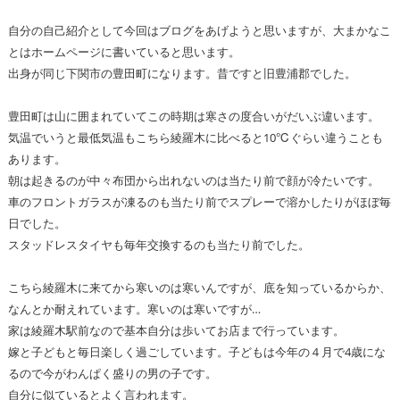
自分の自己紹介として今回はブログをあげようと思いますが、大まかなこ
とはホームページに書いていると思います。
出身が同じ下関市の豊田町になります。昔ですと旧豊浦郡でした。
豊田町は山に囲まれていてこの時期は寒さの度合いがだいぶ違います。
気温でいうと最低気温もこちら綾羅木に比べると10℃ぐらい違うことも
あります。
朝は起きるのが中々布団から出れないのは当たり前で顔が冷たいです。
車のフロントガラスが凍るのも当たり前でスプレーで溶かしたりがほぼ毎
日でした。
スタッドレスタイヤも毎年交換するのも当たり前でした。
こちら綾羅木に来てから寒いのは寒いんですが、底を知っているからか、
なんとか耐えれています。寒いのは寒いですが…
家は綾羅木駅前なので基本自分は歩いてお店まで行っています。
嫁と子どもと毎日楽しく過ごしています。子どもは今年の４月で4歳にな
るので今がわんぱく盛りの男の子です。
自分に似ているとよく言われます。