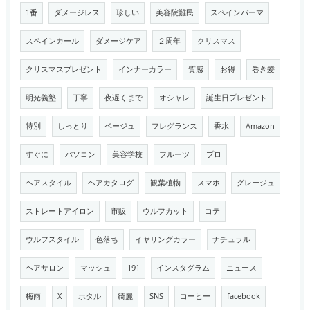
1番
ダメージレス
珍しい
美容院難民
スペインパーマ
スペインカール
ダメージケア
２周年
クリスマス
クリスマスプレゼント
インナーカラー
質感
お得
巻き髪
明光義塾
丁寧
夜遅くまで
オシャレ
誕生日プレゼント
特別
しっとり
ベージュ
フレグランス
香水
Amazon
すぐに
パソコン
美容学校
フルーツ
プロ
ヘアスタイル
ヘアカタログ
観葉植物
スマホ
グレージュ
ストレートアイロン
市販
ウルフカット
コテ
ウルフスタイル
色落ち
イヤリングカラー
ナチュラル
ヘアサロン
マッシュ
191
インスタグラム
ニュース
梅雨
X
ホタル
綺麗
SNS
コーヒー
facebook