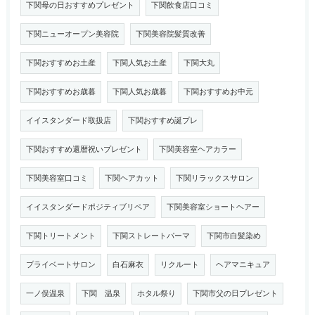
下関母の日おすすめプレゼント
下関飲食店口コミ
下関ニューオープン美容院
下関美容院髪質改善
下関おすすめお土産
下関人気お土産
下関大丸
下関おすすめお歳暮
下関人気お歳暮
下関おすすめお中元
イイスタンダード取扱店
下関おすすめ誕プレ
下関おすすめ還暦祝いプレゼント
下関美容室ヘアカラー
下関美容室口コミ
下関ヘアカット
下関リラックスサロン
イイスタンダードポジティブリペア
下関美容室ショートヘアー
下関トリートメント
下関ストレートパーマ
下関市白髪染め
プライベートサロン
白石麻衣
リクルート
ヘアマニキュア
一ノ俣温泉
下関 温泉
ホタル祭り
下関市父の日プレゼント