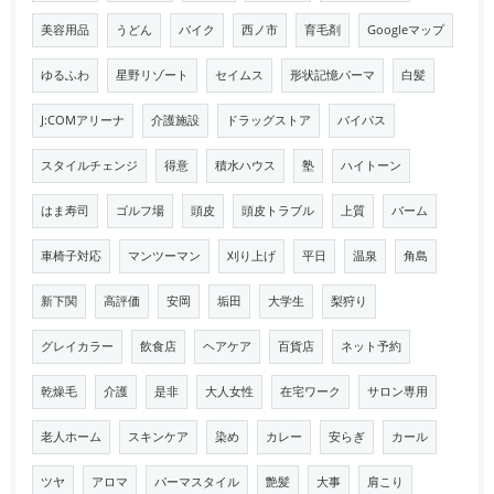
美容用品
うどん
バイク
西ノ市
育毛剤
Googleマップ
ゆるふわ
星野リゾート
セイムス
形状記憶パーマ
白髪
J:COMアリーナ
介護施設
ドラッグストア
バイパス
スタイルチェンジ
得意
積水ハウス
塾
ハイトーン
はま寿司
ゴルフ場
頭皮
頭皮トラブル
上質
バーム
車椅子対応
マンツーマン
刈り上げ
平日
温泉
角島
新下関
高評価
安岡
垢田
大学生
梨狩り
グレイカラー
飲食店
ヘアケア
百貨店
ネット予約
乾燥毛
介護
是非
大人女性
在宅ワーク
サロン専用
老人ホーム
スキンケア
染め
カレー
安らぎ
カール
ツヤ
アロマ
パーマスタイル
艶髪
大事
肩こり