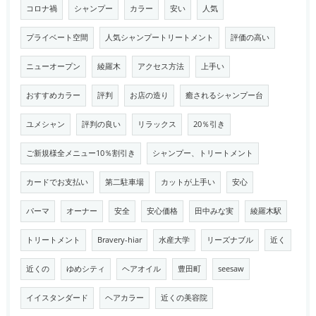
コロナ禍
シャンプー
カラー
安い
人気
プライベート空間
人気シャンプートリートメント
評価の高い
ニューオープン
綾羅木
アクセス方法
上手い
おすすめカラー
評判
お店の造り
癒されるシャンプー台
ユメシャン
評判の良い
リラックス
20％引き
ご新規様全メニュー10％割引き
シャンプー、トリートメント
カードでお支払い
第二駐車場
カットが上手い
安心
パーマ
オーナー
安全
安心価格
田中みな実
綾羅木駅
トリートメント
Bravery-hiar
水産大学
リーズナブル
近く
近くの
ゆめシティ
ヘアオイル
豊田町
seesaw
イイスタンダード
ヘアカラー
近くの美容院