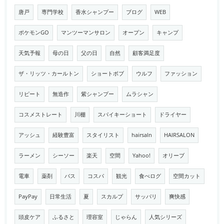
唐戸
専門学校
香水シャンプー
ブログ
WEB
ポケモンGO
マンツーマンサロン
オープン
キャンプ
天気予報
母の日
父の日
自然
顧客満足度
ザ・リッツ・カールトン
ショートボブ
ウルフ
ファッション
リピート
無造作
紫シャンプー
ムラシャン
コスメストレート
川棚
スパイキーショート
ドライヤー
アッシュ
経験豊富
スタイリスト
hairsaln
HAIRSALON
ラーメン
シーソー
楽天
空間
Yahoo!
オリーブ
電車
薬剤
バス
コスパ
観光
食べログ
空間カット
PayPay
日常生活
夏
スカルプ
サッパリ
爽快感
頭皮ケア
ふるさと
理容室
じゃらん
人気シリーズ