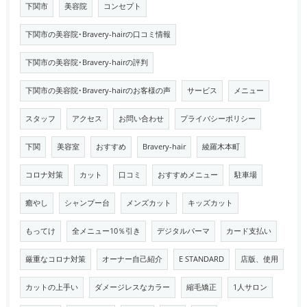
下関市
美容院
コンセプト
下関市の美容院･Bravery-hairの口コミ情報
下関市の美容院･Bravery-hairの評判
下関市の美容院･Bravery-hairのお客様の声
サービス
メニュー
スタッフ
アクセス
お問い合わせ
プライバシーポリシー
下関
美容室
おすすめ
Bravery-hair
綾羅木本町
コロナ対策
カット
口コミ
おすすめメニュー
駐車場
癒やし
シャンプー台
メンズカット
キッズカット
もってけ
全メニュー10％引き
デジタルパーマ
カード支払い
厳重なコロナ対策
オーナー自己紹介
E STANDARD
店版、使用
カットの上手い
ダメージレスなカラー
縮毛矯正
1人サロン