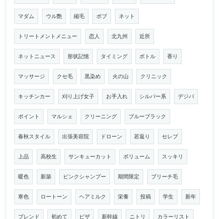
マダム
ウル艶
縮毛
ボブ
ネット
トリートメントメニュー
恋人
北九州
近所
ネットニュース
形状記憶
タイミング
ボトル
香り
マッサージ
クセ毛
黒染め
火の山
クリニック
キッチンカー
刈り上げ女子
お手入れ
シルバー系
デジパ
ポイント
マルシェ
クリーニング
ブルーブラック
春秋スタイル
出張美容院
ドローン
若返り
セレブ
上品
高校生
サンキューカット
ボリューム
スッキリ
暖色
新築
ピンクシャンプー
期間限定
ブリーチ毛
寒色
ロートーン
ヘアミルク
栄養
投稿
学生
新年
ブレンド
初めて
ピザ
新幹線
ニトリ
カラーリスト