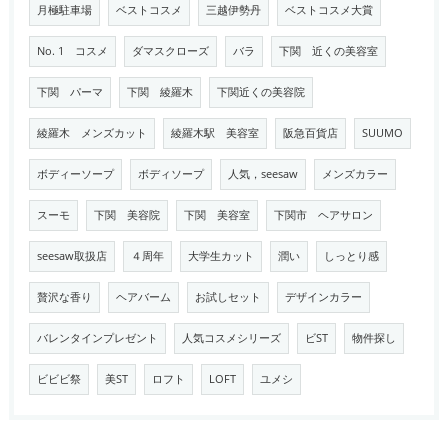
月極駐車場
ベストコスメ
三越伊勢丹
ベストコスメ大賞
No. 1 コスメ
ダマスクローズ
バラ
下関 近くの美容室
下関 パーマ
下関 綾羅木
下関近くの美容院
綾羅木 メンズカット
綾羅木駅 美容室
阪急百貨店
SUUMO
ボディーソープ
ボディソープ
人気，seesaw
メンズカラー
スーモ
下関 美容院
下関 美容室
下関市 ヘアサロン
seesaw取扱店
４周年
大学生カット
潤い
しっとり感
贅沢な香り
ヘアバーム
お試しセット
デザインカラー
バレンタインプレゼント
人気コスメシリーズ
ビST
物件探し
ビビビ祭
美ST
ロフト
LOFT
ユメシ