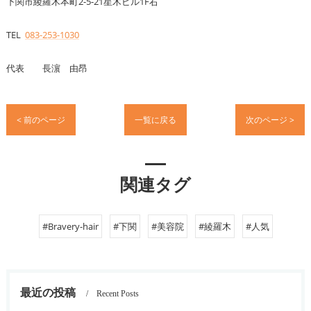
下関市綾羅木本町2-5-21星木ビル1F右
TEL
083-253-1030
代表 長濵 由昂
< 前のページ
一覧に戻る
次のページ >
関連タグ
#Bravery-hair
#下関
#美容院
#綾羅木
#人気
最近の投稿
Recent Posts