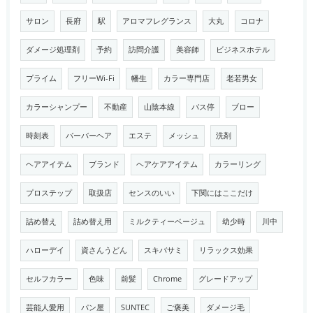
サロン
長府
駅
アロマフレグランス
大丸
コロナ
ダメージ処理剤
予約
訪問介護
美容師
ビジネスホテル
プライム
フリーWi-Fi
幡生
カラー専門店
老若男女
カラーシャンプー
不動産
山陰本線
バス停
ブロー
時刻表
バーバーヘア
エステ
メッシュ
洗剤
ヘアアイテム
ブランド
ヘアケアアイテム
カラーリング
プロステップ
取扱店
センスのいい
下関にはここだけ
詰め替え
詰め替え用
ミルクティーベージュ
幼少時
川中
ハローデイ
資さんうどん
スキバサミ
リラックス効果
セルフカラー
色味
前髪
Chrome
グレードアップ
芸能人愛用
パン屋
SUNTEC
ご褒美
ダメージ毛