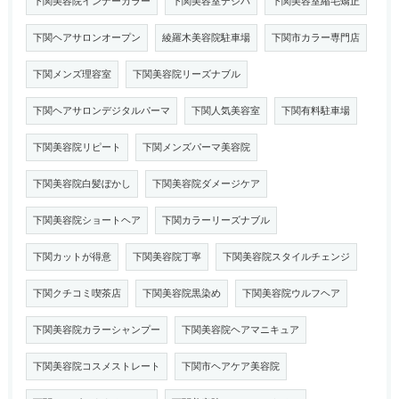
下関美容院インナーカラー
下関美容室デジパ
下関美容室縮毛矯正
下関ヘアサロンオープン
綾羅木美容院駐車場
下関市カラー専門店
下関メンズ理容室
下関美容院リーズナブル
下関ヘアサロンデジタルパーマ
下関人気美容室
下関有料駐車場
下関美容院リピート
下関メンズパーマ美容院
下関美容院白髪ぼかし
下関美容院ダメージケア
下関美容院ショートヘア
下関カラーリーズナブル
下関カットが得意
下関美容院丁寧
下関美容院スタイルチェンジ
下関クチコミ喫茶店
下関美容院黒染め
下関美容院ウルフヘア
下関美容院カラーシャンプー
下関美容院ヘアマニキュア
下関美容院コスメストレート
下関市ヘアケア美容院