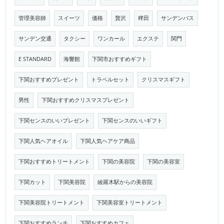
管理美容師
スイーツ
価格
贅沢
稗田
サンデンバス
サンデン交通
タクシー
ワンカール
エクステ
関門
E STANDARD
海響館
下関市おすすめギフト
下関おすすめプレゼント
トラベルセット
クリスマスギフト
男性
下関おすすめクリスマスプレゼント
下関センスのいいプレゼント
下関センスのいいギフト
下関人気ヘアオイル
下関人気ヘアケア商品
下関おすすめトリートメント
下関の美容院
下関の美容室
下関カット
下関美容院
綾羅木駅からの美容院
下関美容院トリートメント
下関美容室トリートメント
下関おすすめランチ
下関おすすめカフェ