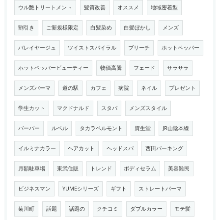
ウル艶トリートメント
髪質改善
オススメ
地域密着型
割引き
ご新規様限定
白髪染め
白髪ぼかし
メンズ
バレイヤージュ
ツイストスパイラル
ブリーチ
ホットペッパー
ホットペッパービューティー
物価高騰
フェード
サラサラ
メンズパーマ
道の駅
カフェ
病院
ネイル
プレゼント
学生カット
マクドナルド
スタバ
メンズスタイル
バーバー
ルベル
タカラベルモント
資生堂
JR山陰本線
イルミナカラー
ヘアカット
ヘッドスパ
西田パーキング
月額駐車場
東武住販
トレンド
ボディセラム
美容難民
ビジネスマン
YUMEシリーズ
ギフト
ストレートパーマ
菊川町
話題
話題の
クチコミ
ダブルカラー
モテ髪