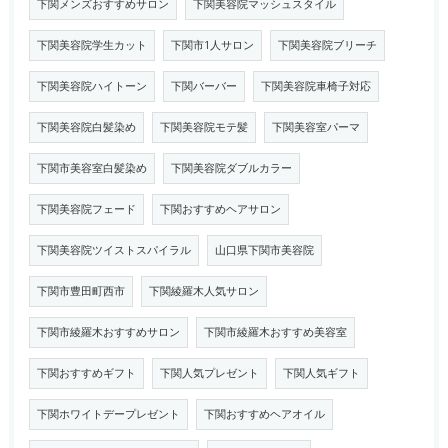
下関メンズおすすめサロン
下関美容院マッシュスタイル
下関美容院学生カット
下関市1人サロン
下関美容院ブリーチ
下関美容院ハイトーン
下関バーバー
下関美容院車椅子対応
下関美容院白髪染め
下関美容院モテ髪
下関美容室パーマ
下関市美容室白髪染め
下関美容院ダブルカラー
下関美容院フェード
下関おすすめヘアサロン
下関美容院ツイストスパイラル
山口県下関市美容院
下関市豊田町西市
下関綾羅木人気サロン
下関市綾羅木おすすめサロン
下関市綾羅木おすすめ美容室
下関おすすめギフト
下関人気プレゼント
下関人気ギフト
下関ホワイトデープレゼント
下関おすすめヘアオイル