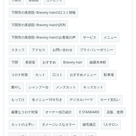
下関市
美容院
コンセプト
下関市の美容院･Bravery-hairの口コミ情報
下関市の美容院･Bravery-hairの評判
下関市の美容院･Bravery-hairのお客様の声
サービス
メニュー
スタッフ
アクセス
お問い合わせ
プライバシーポリシー
下関
美容室
おすすめ
Bravery-hair
綾羅木本町
コロナ対策
カット
口コミ
おすすめメニュー
駐車場
癒やし
シャンプー台
メンズカット
キッズカット
もってけ
全メニュー10％引き
デジタルパーマ
カード支払い
厳重なコロナ対策
オーナー自己紹介
E STANDARD
店版、使用
カットの上手い
ダメージレスなカラー
縮毛矯正
1人サロン