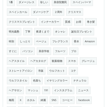
1番
ダメージレス
珍しい
美容院難民
スペインパーマ
スペインカール
ダメージケア
２周年
クリスマス
クリスマスプレゼント
インナーカラー
質感
お得
巻き髪
明光義塾
丁寧
夜遅くまで
オシャレ
誕生日プレゼント
特別
しっとり
ベージュ
フレグランス
香水
Amazon
すぐに
パソコン
美容学校
フルーツ
プロ
ヘアスタイル
ヘアカタログ
観葉植物
スマホ
グレージュ
ストレートアイロン
市販
ウルフカット
コテ
ウルフスタイル
色落ち
イヤリングカラー
ナチュラル
ヘアサロン
マッシュ
191
インスタグラム
ニュース
梅雨
X
ホタル
綺麗
SNS
コーヒー
facebook