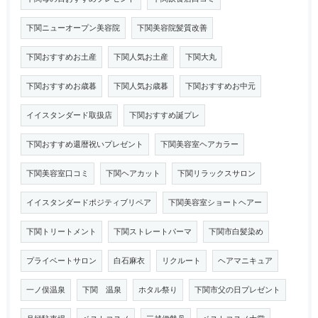
下関ニューオープン美容院
下関美容院髪質改善
下関おすすめお土産
下関人気お土産
下関大丸
下関おすすめお歳暮
下関人気お歳暮
下関おすすめお中元
イイスタンダード取扱店
下関おすすめ誕プレ
下関おすすめ還暦祝いプレゼント
下関美容室ヘアカラー
下関美容室口コミ
下関ヘアカット
下関リラックスサロン
イイスタンダードポジティブリペア
下関美容室ショートヘアー
下関トリートメント
下関ストレートパーマ
下関市白髪染め
プライベートサロン
白石麻衣
リクルート
ヘアマニキュア
一ノ俣温泉
下関 温泉
ホタル祭り
下関市父の日プレゼント