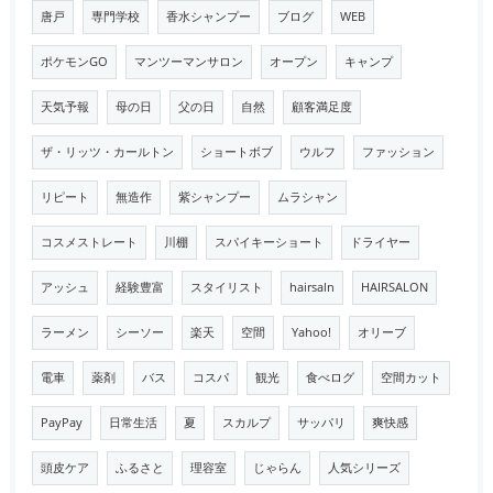
唐戸
専門学校
香水シャンプー
ブログ
WEB
ポケモンGO
マンツーマンサロン
オープン
キャンプ
天気予報
母の日
父の日
自然
顧客満足度
ザ・リッツ・カールトン
ショートボブ
ウルフ
ファッション
リピート
無造作
紫シャンプー
ムラシャン
コスメストレート
川棚
スパイキーショート
ドライヤー
アッシュ
経験豊富
スタイリスト
hairsaln
HAIRSALON
ラーメン
シーソー
楽天
空間
Yahoo!
オリーブ
電車
薬剤
バス
コスパ
観光
食べログ
空間カット
PayPay
日常生活
夏
スカルプ
サッパリ
爽快感
頭皮ケア
ふるさと
理容室
じゃらん
人気シリーズ