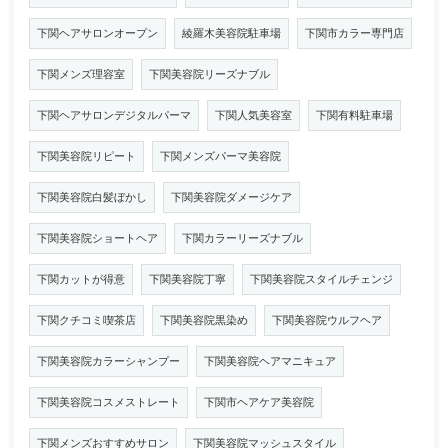
下関ヘアサロンオープン
綾羅木美容院駐車場
下関市カラー専門店
下関メンズ理容室
下関美容院リーズナブル
下関ヘアサロンデジタルパーマ
下関人気美容室
下関有料駐車場
下関美容院リピート
下関メンズパーマ美容院
下関美容院白髪ぼかし
下関美容院ダメージケア
下関美容院ショートヘア
下関カラーリーズナブル
下関カットが得意
下関美容院丁寧
下関美容院スタイルチェンジ
下関クチコミ喫茶店
下関美容院黒染め
下関美容院ウルフヘア
下関美容院カラーシャンプー
下関美容院ヘアマニキュア
下関美容院コスメストレート
下関市ヘアケア美容院
下関メンズおすすめサロン
下関美容院マッシュスタイル