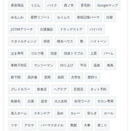
美容用品
うどん
バイク
西ノ市
育毛剤
Googleマップ
ゆるふわ
星野リゾート
セイムス
形状記憶パーマ
白髪
J:COMアリーナ
介護施設
ドラッグストア
バイパス
スタイルチェンジ
得意
積水ハウス
塾
ハイトーン
はま寿司
ゴルフ場
頭皮
頭皮トラブル
上質
バーム
車椅子対応
マンツーマン
刈り上げ
平日
温泉
角島
新下関
高評価
安岡
垢田
大学生
梨狩り
グレイカラー
飲食店
ヘアケア
百貨店
ネット予約
乾燥毛
介護
是非
大人女性
在宅ワーク
サロン専用
老人ホーム
スキンケア
染め
カレー
安らぎ
カール
ツヤ
アロマ
パーマスタイル
艶髪
大事
肩こり