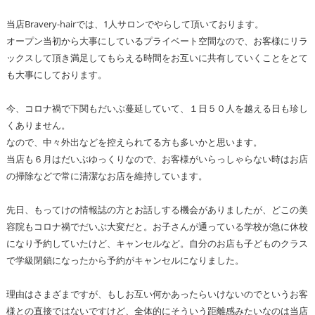
当店Bravery-hairでは、1人サロンでやらして頂いております。
オープン当初から大事にしているプライベート空間なので、お客様にリラ
ックスして頂き満足してもらえる時間をお互いに共有していくことをとて
も大事にしております。
今、コロナ禍で下関もだいぶ蔓延していて、１日５０人を越える日も珍し
くありません。
なので、中々外出などを控えられてる方も多いかと思います。
当店も６月はだいぶゆっくりなので、お客様がいらっしゃらない時はお店
の掃除などで常に清潔なお店を維持しています。
先日、もってけの情報誌の方とお話しする機会がありましたが、どこの美
容院もコロナ禍でだいぶ大変だと。お子さんが通っている学校が急に休校
になり予約していたけど、キャンセルなど。自分のお店も子どものクラス
で学級閉鎖になったから予約がキャンセルになりました。
理由はさまざまですが、もしお互い何かあったらいけないのでというお客
様との直接ではないですけど、全体的にそういう距離感みたいなのは当店