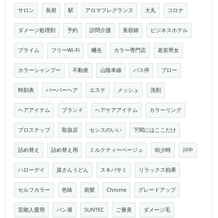
サロン
長府
駅
アロマフレグランス
大丸
コロナ
ダメージ処理剤
予約
訪問介護
美容師
ビジネスホテル
プライム
フリーWi-Fi
幡生
カラー専門店
老若男女
カラーシャンプー
不動産
山陰本線
バス停
ブロー
時刻表
バーバーヘア
エステ
メッシュ
洗剤
ヘアアイテム
ブランド
ヘアケアアイテム
カラーリング
プロステップ
取扱店
センスのいい
下関にはここだけ
詰め替え
詰め替え用
ミルクティーベージュ
幼少時
川中
ハローデイ
資さんうどん
スキバサミ
リラックス効果
セルフカラー
色味
前髪
Chrome
グレードアップ
芸能人愛用
パン屋
SUNTEC
ご褒美
ダメージ毛