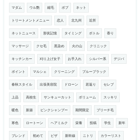
マダム
ウル艶
縮毛
ボブ
ネット
トリートメントメニュー
恋人
北九州
近所
ネットニュース
形状記憶
タイミング
ボトル
香り
マッサージ
クセ毛
黒染め
火の山
クリニック
キッチンカー
刈り上げ女子
お手入れ
シルバー系
デジパ
ポイント
マルシェ
クリーニング
ブルーブラック
春秋スタイル
出張美容院
ドローン
若返り
セレブ
上品
高校生
サンキューカット
ボリューム
スッキリ
暖色
新築
ピンクシャンプー
期間限定
ブリーチ毛
寒色
ロートーン
ヘアミルク
栄養
投稿
学生
新年
ブレンド
初めて
ピザ
新幹線
ニトリ
カラーリスト