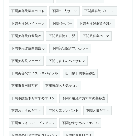
下関美容院学生カット
下関市1人サロン
下関美容院ブリーチ
下関美容院ハイトーン
下関バーバー
下関美容院車椅子対応
下関美容院白髪染め
下関美容院モテ髪
下関美容室パーマ
下関市美容室白髪染め
下関美容院ダブルカラー
下関美容院フェード
下関おすすめヘアサロン
下関美容院ツイストスパイラル
山口県下関市美容院
下関市豊田町西市
下関綾羅木人気サロン
下関市綾羅木おすすめサロン
下関市綾羅木おすすめ美容室
下関おすすめギフト
下関人気プレゼント
下関人気ギフト
下関ホワイトデープレゼント
下関おすすめヘアオイル
下関母の日おすすめプレゼント
下関飲食店口コミ