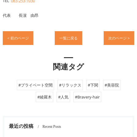
TEL
083-253-1030
代表 長濵 由昂
< 前のページ
一覧に戻る
次のページ >
関連タグ
#プライベート空間
#リラックス
#下関
#美容院
#綾羅木
#人気
#Bravery-hair
最近の投稿
Recent Posts