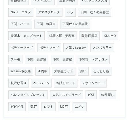
月極駐車場
ベストコスメ
三越伊勢丹
ベストコスメ大賞
No. 1 コスメ
ダマスクローズ
バラ
下関 近くの美容室
下関 パーマ
下関 綾羅木
下関近くの美容院
綾羅木 メンズカット
綾羅木駅 美容室
阪急百貨店
SUUMO
ボディーソープ
ボディソープ
人気，seesaw
メンズカラー
スーモ
下関 美容院
下関 美容室
下関市 ヘアサロン
seesaw取扱店
４周年
大学生カット
潤い
しっとり感
贅沢な香り
ヘアバーム
お試しセット
デザインカラー
バレンタインプレゼント
人気コスメシリーズ
ビST
物件探し
ビビビ祭
美ST
ロフト
LOFT
ユメシ