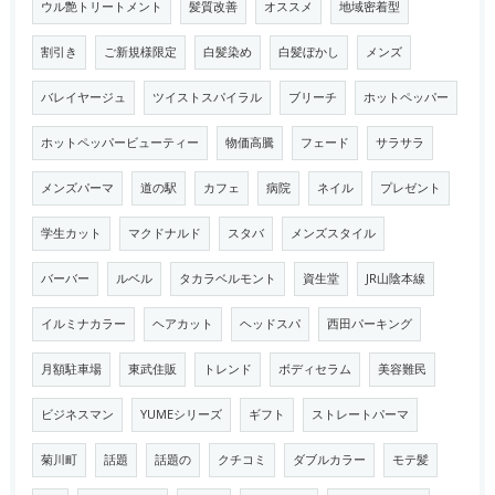
ウル艶トリートメント
髪質改善
オススメ
地域密着型
割引き
ご新規様限定
白髪染め
白髪ぼかし
メンズ
バレイヤージュ
ツイストスパイラル
ブリーチ
ホットペッパー
ホットペッパービューティー
物価高騰
フェード
サラサラ
メンズパーマ
道の駅
カフェ
病院
ネイル
プレゼント
学生カット
マクドナルド
スタバ
メンズスタイル
バーバー
ルベル
タカラベルモント
資生堂
JR山陰本線
イルミナカラー
ヘアカット
ヘッドスパ
西田パーキング
月額駐車場
東武住販
トレンド
ボディセラム
美容難民
ビジネスマン
YUMEシリーズ
ギフト
ストレートパーマ
菊川町
話題
話題の
クチコミ
ダブルカラー
モテ髪