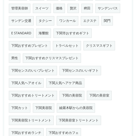
管理美容師
スイーツ
価格
贅沢
稗田
サンデンバス
サンデン交通
タクシー
ワンカール
エクステ
関門
E STANDARD
海響館
下関市おすすめギフト
下関おすすめプレゼント
トラベルセット
クリスマスギフト
男性
下関おすすめクリスマスプレゼント
下関センスのいいプレゼント
下関センスのいいギフト
下関人気ヘアオイル
下関人気ヘアケア商品
下関おすすめトリートメント
下関の美容院
下関の美容室
下関カット
下関美容院
綾羅木駅からの美容院
下関美容院トリートメント
下関美容室トリートメント
下関おすすめランチ
下関おすすめカフェ