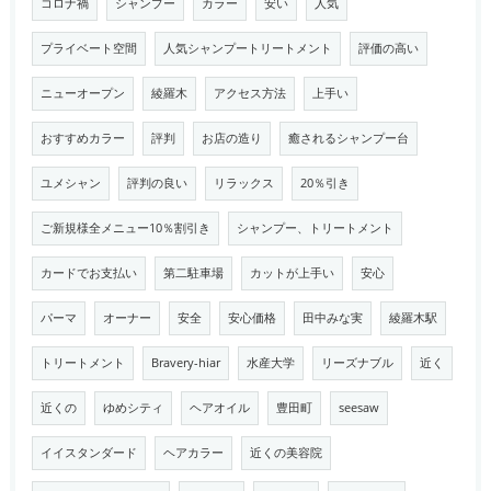
コロナ禍
シャンプー
カラー
安い
人気
プライベート空間
人気シャンプートリートメント
評価の高い
ニューオープン
綾羅木
アクセス方法
上手い
おすすめカラー
評判
お店の造り
癒されるシャンプー台
ユメシャン
評判の良い
リラックス
20％引き
ご新規様全メニュー10％割引き
シャンプー、トリートメント
カードでお支払い
第二駐車場
カットが上手い
安心
パーマ
オーナー
安全
安心価格
田中みな実
綾羅木駅
トリートメント
Bravery-hiar
水産大学
リーズナブル
近く
近くの
ゆめシティ
ヘアオイル
豊田町
seesaw
イイスタンダード
ヘアカラー
近くの美容院