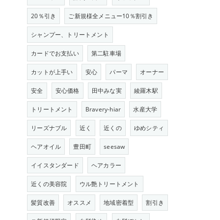
20％引き
ご新規様全メニュー10％割引き
シャンプー、トリートメント
カードでお支払い
第二駐車場
カットが上手い
安心
パーマ
オーナー
安全
安心価格
田中みな実
綾羅木駅
トリートメント
Bravery-hiar
水産大学
リーズナブル
近く
近くの
ゆめシティ
ヘアオイル
豊田町
seesaw
イイスタンダード
ヘアカラー
近くの美容院
ウル艶トリートメント
髪質改善
オススメ
地域密着型
割引き