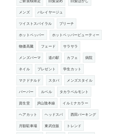
ご新規様限定
白髪染め
白髪ぼかし
メンズ
バレイヤージュ
ツイストスパイラル
ブリーチ
ホットペッパー
ホットペッパービューティー
物価高騰
フェード
サラサラ
メンズパーマ
道の駅
カフェ
病院
ネイル
プレゼント
学生カット
マクドナルド
スタバ
メンズスタイル
バーバー
ルベル
タカラベルモント
資生堂
JR山陰本線
イルミナカラー
ヘアカット
ヘッドスパ
西田パーキング
月額駐車場
東武住販
トレンド