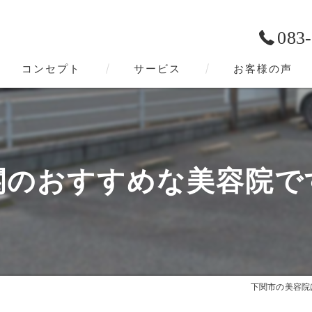
083
コンセプト
サービス
お客様の声
下関市の美容院･Bravery-hairの口コミ情報
下関市の美容院･Bravery-hairの評判
関のおすすめな美容院で
下関市の美容院･Bravery-hairのお客様の声
下関市の美容院はBr