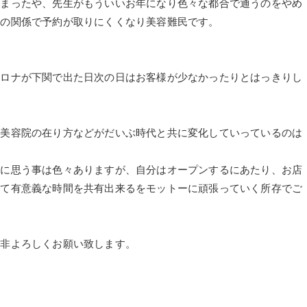
しまったや、先生がもういいお年になり色々な都合で通うのをやめ
ナの関係で予約が取りにくくなり美容難民です。
コロナが下関で出た日次の日はお客様が少なかったりとはっきりし
の美容院の在り方などがだいぶ時代と共に変化していっているのは
的に思う事は色々ありますが、自分はオープンするにあたり、お店
して有意義な時間を共有出来るをモットーに頑張っていく所存でご
是非よろしくお願い致します。