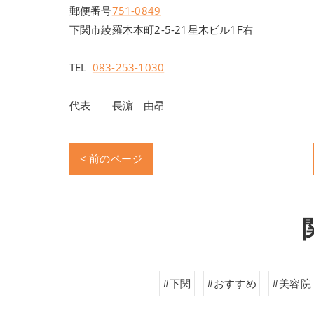
郵便番号
751-0849
下関市綾羅木本町2-5-21星木ビル1F右
TEL
083-253-1030
代表 長濵 由昂
< 前のページ
#下関
#おすすめ
#美容院