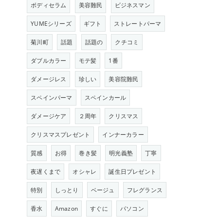
ボディセラム
美容難民
ビジネスマン
YUMEシリーズ
ギフト
ストレートパーマ
菊川町
話題
話題の
クチコミ
ダブルカラー
モテ髪
1番
ダメージレス
珍しい
美容院難民
スペインパーマ
スペインカール
ダメージケア
２周年
クリスマス
クリスマスプレゼント
インナーカラー
質感
お得
巻き髪
明光義塾
丁寧
夜遅くまで
オシャレ
誕生日プレゼント
特別
しっとり
ベージュ
フレグランス
香水
Amazon
すぐに
パソコン