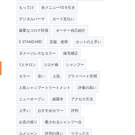
もってけ
全メニュー10％引き
デジタルパーマ
カード支払い
厳重なコロナ対策
オーナー自己紹介
E STANDARD
店版、使用
カットの上手い
ダメージレスなカラー
縮毛矯正
1人サロン
コロナ禍
シャンプー
カラー
安い
人気
プライベート空間
人気シャンプートリートメント
評価の高い
ニューオープン
綾羅木
アクセス方法
上手い
おすすめカラー
評判
お店の造り
癒されるシャンプー台
ユメシャン
評判の良い
リラックス