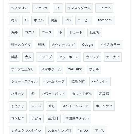
ヘアサロン
マッシュ
191
インスタグラム
ニュース
梅雨
X
ホタル
綺麗
SNS
コーヒー
facebook
海外
コスメ
ニーズ
車
ショート
低価格
韓国スタイル
野球
カウンセリング
Google
くすみカラー
雑誌
大人
ドライブ
アットホーム
ウイッグ
カーナビ
サロン仕上がり
スマホゲーム
YouTube
ホテル
ショートスタイル
ホームページ
乾燥予防
ハイライト
バリカン
梨
パワースポット
カットモデル
高級感
まとまり
ローズ
癒し
スパイラルパーマ
ホームケア
コンビニ
子ども
記念日
韓国風スタイル
ナチュラルスタイル
スタイリング剤
Yahoo
アプリ