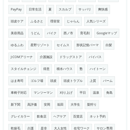
PayPay
日常生活
夏
スカルプ
サッパリ
爽快感
頭皮ケア
ふるさと
理容室
じゃらん
人気シリーズ
美容用品
うどん
バイク
西ノ市
育毛剤
Googleマップ
ゆるふわ
星野リゾート
セイムス
形状記憶パーマ
白髪
J:COMアリーナ
介護施設
ドラッグストア
バイパス
スタイルチェンジ
得意
積水ハウス
塾
ハイトーン
はま寿司
ゴルフ場
頭皮
頭皮トラブル
上質
バーム
車椅子対応
マンツーマン
刈り上げ
平日
温泉
角島
新下関
高評価
安岡
垢田
大学生
梨狩り
グレイカラー
飲食店
ヘアケア
百貨店
ネット予約
乾燥毛
介護
是非
大人女性
在宅ワーク
サロン専用