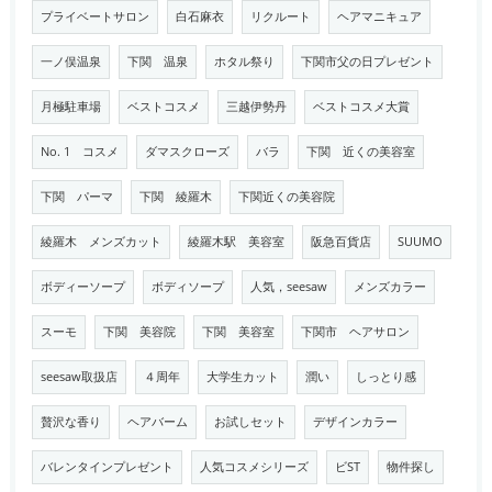
プライベートサロン
白石麻衣
リクルート
ヘアマニキュア
一ノ俣温泉
下関 温泉
ホタル祭り
下関市父の日プレゼント
月極駐車場
ベストコスメ
三越伊勢丹
ベストコスメ大賞
No. 1 コスメ
ダマスクローズ
バラ
下関 近くの美容室
下関 パーマ
下関 綾羅木
下関近くの美容院
綾羅木 メンズカット
綾羅木駅 美容室
阪急百貨店
SUUMO
ボディーソープ
ボディソープ
人気，seesaw
メンズカラー
スーモ
下関 美容院
下関 美容室
下関市 ヘアサロン
seesaw取扱店
４周年
大学生カット
潤い
しっとり感
贅沢な香り
ヘアバーム
お試しセット
デザインカラー
バレンタインプレゼント
人気コスメシリーズ
ビST
物件探し