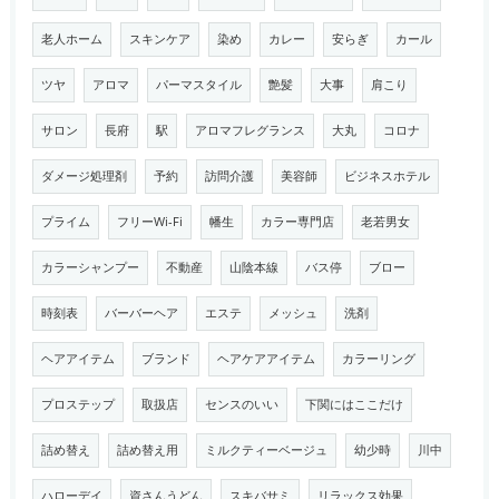
老人ホーム
スキンケア
染め
カレー
安らぎ
カール
ツヤ
アロマ
パーマスタイル
艶髪
大事
肩こり
サロン
長府
駅
アロマフレグランス
大丸
コロナ
ダメージ処理剤
予約
訪問介護
美容師
ビジネスホテル
プライム
フリーWi-Fi
幡生
カラー専門店
老若男女
カラーシャンプー
不動産
山陰本線
バス停
ブロー
時刻表
バーバーヘア
エステ
メッシュ
洗剤
ヘアアイテム
ブランド
ヘアケアアイテム
カラーリング
プロステップ
取扱店
センスのいい
下関にはここだけ
詰め替え
詰め替え用
ミルクティーベージュ
幼少時
川中
ハローデイ
資さんうどん
スキバサミ
リラックス効果