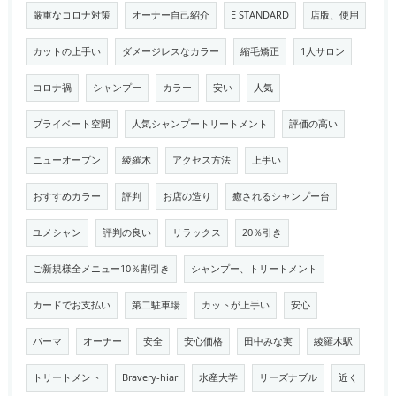
厳重なコロナ対策
オーナー自己紹介
E STANDARD
店版、使用
カットの上手い
ダメージレスなカラー
縮毛矯正
1人サロン
コロナ禍
シャンプー
カラー
安い
人気
プライベート空間
人気シャンプートリートメント
評価の高い
ニューオープン
綾羅木
アクセス方法
上手い
おすすめカラー
評判
お店の造り
癒されるシャンプー台
ユメシャン
評判の良い
リラックス
20％引き
ご新規様全メニュー10％割引き
シャンプー、トリートメント
カードでお支払い
第二駐車場
カットが上手い
安心
パーマ
オーナー
安全
安心価格
田中みな実
綾羅木駅
トリートメント
Bravery-hiar
水産大学
リーズナブル
近く