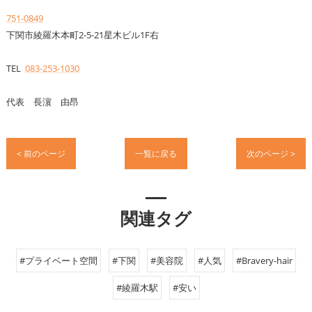
751-0849
下関市綾羅木本町2-5-21星木ビル1F右
TEL
083-253-1030
代表 長濵 由昂
< 前のページ
一覧に戻る
次のページ >
関連タグ
#プライベート空間
#下関
#美容院
#人気
#Bravery-hair
#綾羅木駅
#安い