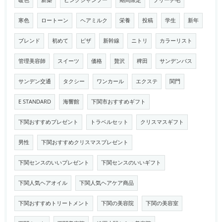
暖色
新築
ピンクシャンプー
期間限定
ブリーチ毛
寒色
ロートーン
ヘアミルク
栄養
投稿
学生
新年
ブレンド
初めて
ピザ
新幹線
ニトリ
カラーリスト
管理美容師
スイーツ
価格
贅沢
稗田
サンデンバス
サンデン交通
タクシー
ワンカール
エクステ
関門
E STANDARD
海響館
下関市おすすめギフト
下関おすすめプレゼント
トラベルセット
クリスマスギフト
男性
下関おすすめクリスマスプレゼント
下関センスのいいプレゼント
下関センスのいいギフト
下関人気ヘアオイル
下関人気ヘアケア商品
下関おすすめトリートメント
下関の美容院
下関の美容室