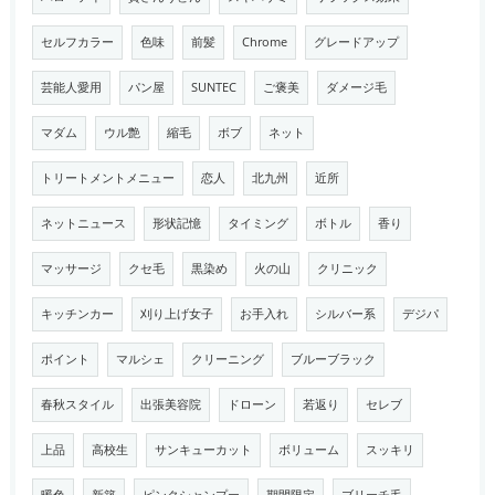
セルフカラー
色味
前髪
Chrome
グレードアップ
芸能人愛用
パン屋
SUNTEC
ご褒美
ダメージ毛
マダム
ウル艶
縮毛
ボブ
ネット
トリートメントメニュー
恋人
北九州
近所
ネットニュース
形状記憶
タイミング
ボトル
香り
マッサージ
クセ毛
黒染め
火の山
クリニック
キッチンカー
刈り上げ女子
お手入れ
シルバー系
デジパ
ポイント
マルシェ
クリーニング
ブルーブラック
春秋スタイル
出張美容院
ドローン
若返り
セレブ
上品
高校生
サンキューカット
ボリューム
スッキリ