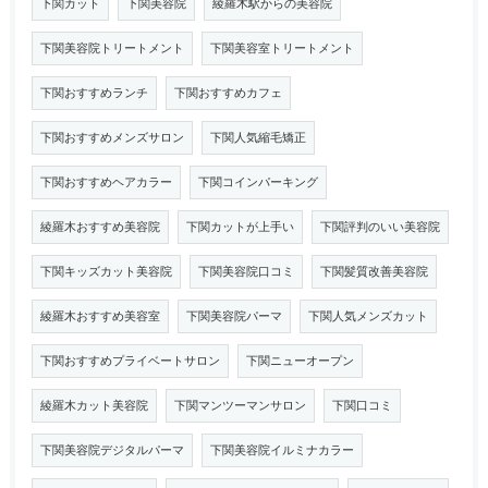
下関カット
下関美容院
綾羅木駅からの美容院
下関美容院トリートメント
下関美容室トリートメント
下関おすすめランチ
下関おすすめカフェ
下関おすすめメンズサロン
下関人気縮毛矯正
下関おすすめヘアカラー
下関コインパーキング
綾羅木おすすめ美容院
下関カットが上手い
下関評判のいい美容院
下関キッズカット美容院
下関美容院口コミ
下関髪質改善美容院
綾羅木おすすめ美容室
下関美容院パーマ
下関人気メンズカット
下関おすすめプライベートサロン
下関ニューオープン
綾羅木カット美容院
下関マンツーマンサロン
下関口コミ
下関美容院デジタルパーマ
下関美容院イルミナカラー