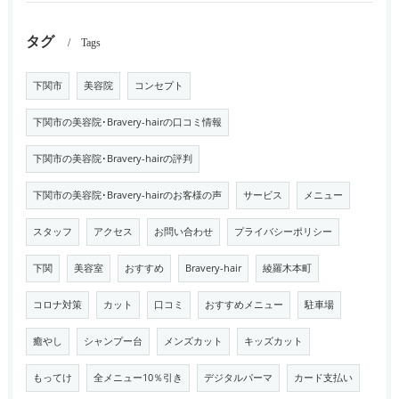
タグ
Tags
下関市
美容院
コンセプト
下関市の美容院･Bravery-hairの口コミ情報
下関市の美容院･Bravery-hairの評判
下関市の美容院･Bravery-hairのお客様の声
サービス
メニュー
スタッフ
アクセス
お問い合わせ
プライバシーポリシー
下関
美容室
おすすめ
Bravery-hair
綾羅木本町
コロナ対策
カット
口コミ
おすすめメニュー
駐車場
癒やし
シャンプー台
メンズカット
キッズカット
もってけ
全メニュー10％引き
デジタルパーマ
カード支払い