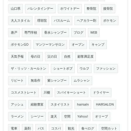
山口県
バレンタインデー
ホワイトデー
整骨院
接骨院
大人スタイル
理容院
バスルーム
ヘアカラー剤
ポケモン
唐戸
専門学校
香水シャンプー
ブログ
WEB
ポケモンGO
マンツーマンサロン
オープン
キャンプ
天気予報
母の日
父の日
自然
顧客満足度
ザ・リッツ・カールトン
ショートボブ
ウルフ
ファッション
リピート
無造作
紫シャンプー
ムラシャン
コスメストレート
川棚
スパイキーショート
ドライヤー
アッシュ
経験豊富
スタイリスト
hairsaln
HAIRSALON
ラーメン
シーソー
楽天
空間
Yahoo!
オリーブ
電車
薬剤
バス
コスパ
観光
食べログ
空間カット