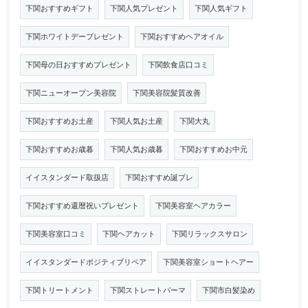
下関おすすめギフト
下関人気プレゼント
下関人気ギフト
下関ホワイトデープレゼント
下関おすすめヘアオイル
下関母の日おすすめプレゼント
下関飲食店口コミ
下関ニューオープン美容院
下関美容院髪質改善
下関おすすめお土産
下関人気お土産
下関大丸
下関おすすめお歳暮
下関人気お歳暮
下関おすすめお中元
イイスタンダード取扱店
下関おすすめ誕プレ
下関おすすめ還暦祝いプレゼント
下関美容室ヘアカラー
下関美容室口コミ
下関ヘアカット
下関リラックスサロン
イイスタンダードポジティブリペア
下関美容室ショートヘアー
下関トリートメント
下関ストレートパーマ
下関市白髪染め