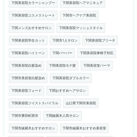
下関美容院カラーシャンプー
下関美容院ヘアマニキュア
下関美容院コスメストレート
下関市ヘアケア美容院
下関メンズおすすめサロン
下関美容院マッシュスタイル
下関美容院学生カット
下関市1人サロン
下関美容院ブリーチ
下関美容院ハイトーン
下関バーバー
下関美容院車椅子対応
下関美容院白髪染め
下関美容院モテ髪
下関美容室パーマ
下関市美容室白髪染め
下関美容院ダブルカラー
下関美容院フェード
下関おすすめヘアサロン
下関美容院ツイストスパイラル
山口県下関市美容院
下関市豊田町西市
下関綾羅木人気サロン
下関市綾羅木おすすめサロン
下関市綾羅木おすすめ美容室