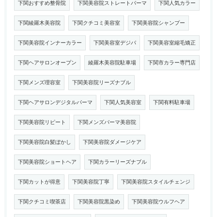
下関おすすめ整骨院
下関美容院ストレートパーマ
下関人気カラー
下関綾羅木美容院
下関クチコミ美容室
下関美容院シャンプー
下関美容院インナーカラー
下関美容室デジパ
下関美容室縮毛矯正
下関ヘアサロンオープン
綾羅木美容院駐車場
下関市カラー専門店
下関メンズ理容室
下関美容院リーズナブル
下関ヘアサロンデジタルパーマ
下関人気美容室
下関有料駐車場
下関美容院リピート
下関メンズパーマ美容院
下関美容院白髪ぼかし
下関美容院ダメージケア
下関美容院ショートヘア
下関カラーリーズナブル
下関カットが得意
下関美容院丁寧
下関美容院スタイルチェンジ
下関クチコミ喫茶店
下関美容院黒染め
下関美容院ウルフヘア