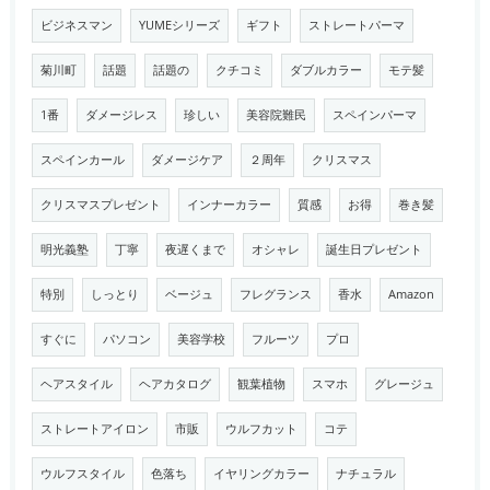
ビジネスマン
YUMEシリーズ
ギフト
ストレートパーマ
菊川町
話題
話題の
クチコミ
ダブルカラー
モテ髪
1番
ダメージレス
珍しい
美容院難民
スペインパーマ
スペインカール
ダメージケア
２周年
クリスマス
クリスマスプレゼント
インナーカラー
質感
お得
巻き髪
明光義塾
丁寧
夜遅くまで
オシャレ
誕生日プレゼント
特別
しっとり
ベージュ
フレグランス
香水
Amazon
すぐに
パソコン
美容学校
フルーツ
プロ
ヘアスタイル
ヘアカタログ
観葉植物
スマホ
グレージュ
ストレートアイロン
市販
ウルフカット
コテ
ウルフスタイル
色落ち
イヤリングカラー
ナチュラル