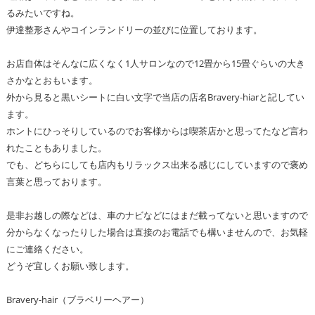
るみたいですね。
伊達整形さんやコインランドリーの並びに位置しております。
お店自体はそんなに広くなく1人サロンなので12畳から15畳ぐらいの大き
さかなとおもいます。
外から見ると黒いシートに白い文字で当店の店名Bravery-hiarと記してい
ます。
ホントにひっそりしているのでお客様からは喫茶店かと思ってたなど言わ
れたこともありました。
でも、どちらにしても店内もリラックス出来る感じにしていますので褒め
言葉と思っております。
是非お越しの際などは、車のナビなどにはまだ載ってないと思いますので
分からなくなったりした場合は直接のお電話でも構いませんので、お気軽
にご連絡ください。
どうぞ宜しくお願い致します。
Bravery-hair（ブラベリーヘアー）