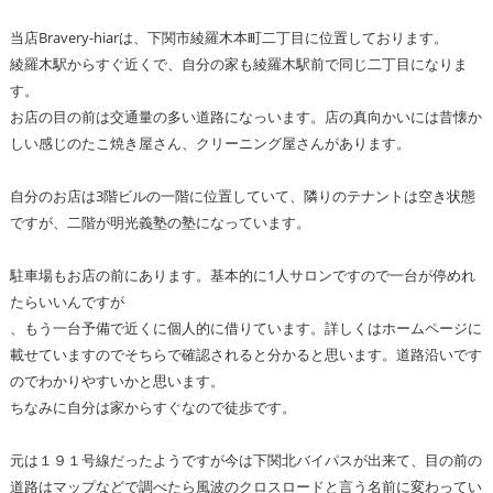
当店Bravery-hiarは、下関市綾羅木本町二丁目に位置しております。
綾羅木駅からすぐ近くで、自分の家も綾羅木駅前で同じ二丁目になりま
す。
お店の目の前は交通量の多い道路になっいます。店の真向かいには昔懐か
しい感じのたこ焼き屋さん、クリーニング屋さんがあります。
自分のお店は3階ビルの一階に位置していて、隣りのテナントは空き状態
ですが、二階が明光義塾の塾になっています。
駐車場もお店の前にあります。基本的に1人サロンですので一台が停めれ
たらいいんですが
、もう一台予備で近くに個人的に借りています。詳しくはホームページに
載せていますのでそちらで確認されると分かると思います。道路沿いです
のでわかりやすいかと思います。
ちなみに自分は家からすぐなので徒歩です。
元は１９１号線だったようですが今は下関北バイパスが出来て、目の前の
道路はマップなどで調べたら風波のクロスロードと言う名前に変わってい