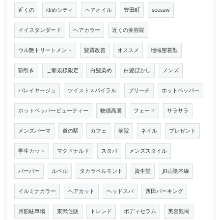
近くの
ゆめシティ
ヘアオイル
豊田町
seesaw
イイスタンダード
ヘアカラー
近くの美容院
ウル艶トリートメント
髪質改善
オススメ
地域密着型
割引き
ご新規様限定
白髪染め
白髪ぼかし
メンズ
バレイヤージュ
ツイストスパイラル
ブリーチ
ホットペッパー
ホットペッパービューティー
物価高騰
フェード
サラサラ
メンズパーマ
道の駅
カフェ
病院
ネイル
プレゼント
学生カット
マクドナルド
スタバ
メンズスタイル
バーバー
ルベル
タカラベルモント
資生堂
JR山陰本線
イルミナカラー
ヘアカット
ヘッドスパ
西田パーキング
月額駐車場
東武住販
トレンド
ボディセラム
美容難民