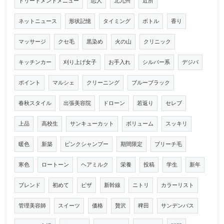
トリートメントメニュー
恋人
北九州
近所
ネットニュース
形状記憶
タイミング
ボトル
香り
マッサージ
クセ毛
黒染め
火の山
クリニック
キッチンカー
刈り上げ女子
お手入れ
シルバー系
デジパ
ポイント
マルシェ
クリーニング
ブルーブラック
春秋スタイル
出張美容院
ドローン
若返り
セレブ
上品
高校生
サンキューカット
ボリューム
スッキリ
暖色
新築
ピンクシャンプー
期間限定
ブリーチ毛
寒色
ロートーン
ヘアミルク
栄養
投稿
学生
新年
ブレンド
初めて
ピザ
新幹線
ニトリ
カラーリスト
管理美容師
スイーツ
価格
贅沢
稗田
サンデンバス