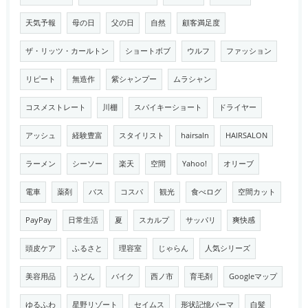
天気予報
母の日
父の日
自然
顧客満足度
ザ・リッツ・カールトン
ショートボブ
ウルフ
ファッション
リピート
無造作
紫シャンプー
ムラシャン
コスメストレート
川棚
スパイキーショート
ドライヤー
アッシュ
経験豊富
スタイリスト
hairsaln
HAIRSALON
ラーメン
シーソー
楽天
空間
Yahoo!
オリーブ
電車
薬剤
バス
コスパ
観光
食べログ
空間カット
PayPay
日常生活
夏
スカルプ
サッパリ
爽快感
頭皮ケア
ふるさと
理容室
じゃらん
人気シリーズ
美容用品
うどん
バイク
西ノ市
育毛剤
Googleマップ
ゆるふわ
星野リゾート
セイムス
形状記憶パーマ
白髪