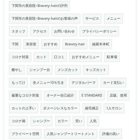
下関市の美容院･Bravery-hairの評判
下関市の美容院･Bravery-hairのお客様の声
サービス
メニュー
スタッフ
アクセス
お問い合わせ
プライバシーポリシー
下関
美容室
おすすめ
Bravery-hair
綾羅木本町
コロナ対策
カット
口コミ
おすすめメニュー
駐車場
癒やし
シャンプー台
メンズカット
キッズカット
もってけ
全メニュー10％引き
デジタルパーマ
カード支払い
厳重なコロナ対策
オーナー自己紹介
E STANDARD
店版、使用
カットの上手い
ダメージレスなカラー
縮毛矯正
1人サロン
コロナ禍
シャンプー
カラー
安い
人気
プライベート空間
人気シャンプートリートメント
評価の高い