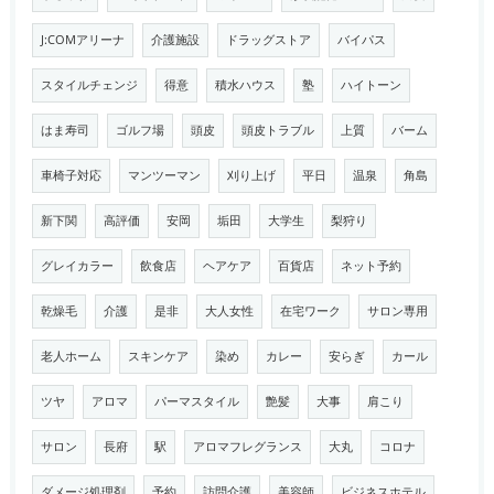
J:COMアリーナ
介護施設
ドラッグストア
バイパス
スタイルチェンジ
得意
積水ハウス
塾
ハイトーン
はま寿司
ゴルフ場
頭皮
頭皮トラブル
上質
バーム
車椅子対応
マンツーマン
刈り上げ
平日
温泉
角島
新下関
高評価
安岡
垢田
大学生
梨狩り
グレイカラー
飲食店
ヘアケア
百貨店
ネット予約
乾燥毛
介護
是非
大人女性
在宅ワーク
サロン専用
老人ホーム
スキンケア
染め
カレー
安らぎ
カール
ツヤ
アロマ
パーマスタイル
艶髪
大事
肩こり
サロン
長府
駅
アロマフレグランス
大丸
コロナ
ダメージ処理剤
予約
訪問介護
美容師
ビジネスホテル