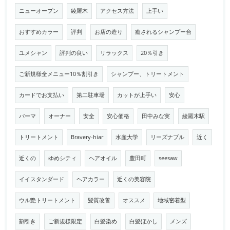
ニューオープン
綾羅木
アクセス方法
上手い
おすすめカラー
評判
お店の造り
癒されるシャンプー台
ユメシャン
評判の良い
リラックス
20％引き
ご新規様全メニュー10％割引き
シャンプー、トリートメント
カードでお支払い
第二駐車場
カットが上手い
安心
パーマ
オーナー
安全
安心価格
田中みな実
綾羅木駅
トリートメント
Bravery-hiar
水産大学
リーズナブル
近く
近くの
ゆめシティ
ヘアオイル
豊田町
seesaw
イイスタンダード
ヘアカラー
近くの美容院
ウル艶トリートメント
髪質改善
オススメ
地域密着型
割引き
ご新規様限定
白髪染め
白髪ぼかし
メンズ