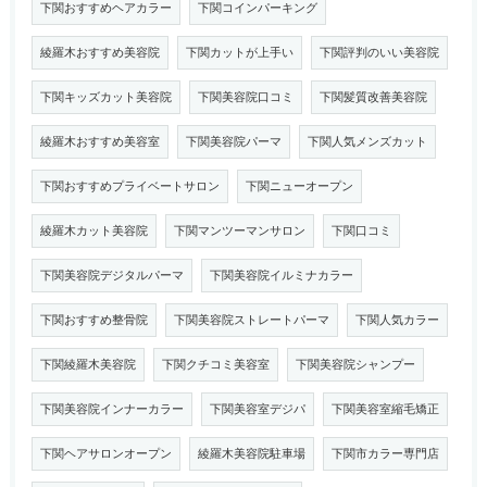
下関おすすめヘアカラー
下関コインパーキング
綾羅木おすすめ美容院
下関カットが上手い
下関評判のいい美容院
下関キッズカット美容院
下関美容院口コミ
下関髪質改善美容院
綾羅木おすすめ美容室
下関美容院パーマ
下関人気メンズカット
下関おすすめプライベートサロン
下関ニューオープン
綾羅木カット美容院
下関マンツーマンサロン
下関口コミ
下関美容院デジタルパーマ
下関美容院イルミナカラー
下関おすすめ整骨院
下関美容院ストレートパーマ
下関人気カラー
下関綾羅木美容院
下関クチコミ美容室
下関美容院シャンプー
下関美容院インナーカラー
下関美容室デジパ
下関美容室縮毛矯正
下関ヘアサロンオープン
綾羅木美容院駐車場
下関市カラー専門店