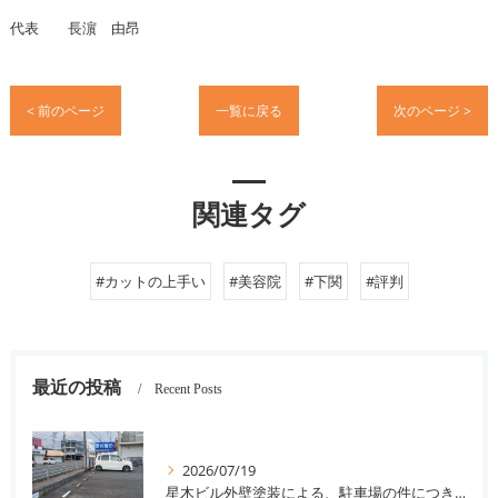
代表 長濵 由昂
< 前のページ
一覧に戻る
次のページ >
関連タグ
#カットの上手い
#美容院
#下関
#評判
最近の投稿
Recent Posts
2026/07/19
星木ビル外壁塗装による、駐車場の件につきまして。