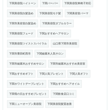
下関美容院ハイトーン
下関バーバー
下関美容院車椅子対応
下関美容院白髪染め
下関美容院モテ髪
下関美容室パーマ
下関市美容室白髪染め
下関美容院ダブルカラー
下関美容院フェード
下関おすすめヘアサロン
下関美容院ツイストスパイラル
山口県下関市美容院
下関市豊田町西市
下関綾羅木人気サロン
下関市綾羅木おすすめサロン
下関市綾羅木おすすめ美容室
下関おすすめギフト
下関人気プレゼント
下関人気ギフト
下関ホワイトデープレゼント
下関おすすめヘアオイル
下関母の日おすすめプレゼント
下関飲食店口コミ
下関ニューオープン美容院
下関美容院髪質改善