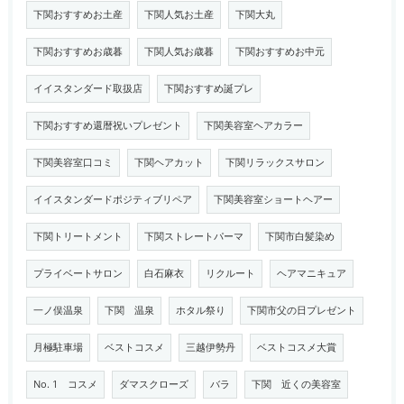
下関おすすめお土産
下関人気お土産
下関大丸
下関おすすめお歳暮
下関人気お歳暮
下関おすすめお中元
イイスタンダード取扱店
下関おすすめ誕プレ
下関おすすめ還暦祝いプレゼント
下関美容室ヘアカラー
下関美容室口コミ
下関ヘアカット
下関リラックスサロン
イイスタンダードポジティブリペア
下関美容室ショートヘアー
下関トリートメント
下関ストレートパーマ
下関市白髪染め
プライベートサロン
白石麻衣
リクルート
ヘアマニキュア
一ノ俣温泉
下関 温泉
ホタル祭り
下関市父の日プレゼント
月極駐車場
ベストコスメ
三越伊勢丹
ベストコスメ大賞
No. 1 コスメ
ダマスクローズ
バラ
下関 近くの美容室