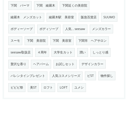
下関 パーマ
下関 綾羅木
下関近くの美容院
綾羅木 メンズカット
綾羅木駅 美容室
阪急百貨店
SUUMO
ボディーソープ
ボディソープ
人気，seesaw
メンズカラー
スーモ
下関 美容院
下関 美容室
下関市 ヘアサロン
seesaw取扱店
４周年
大学生カット
潤い
しっとり感
贅沢な香り
ヘアバーム
お試しセット
デザインカラー
バレンタインプレゼント
人気コスメシリーズ
ビST
物件探し
ビビビ祭
美ST
ロフト
LOFT
ユメシ