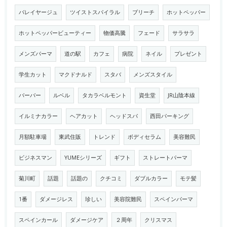
バレイヤージュ
ツイストスパイラル
ブリーチ
ホットペッパー
ホットペッパービューティー
物価高騰
フェード
サラサラ
メンズパーマ
道の駅
カフェ
病院
ネイル
プレゼント
学生カット
マクドナルド
スタバ
メンズスタイル
バーバー
ルベル
タカラベルモント
資生堂
JR山陰本線
イルミナカラー
ヘアカット
ヘッドスパ
西田パーキング
月額駐車場
東武住販
トレンド
ボディセラム
美容難民
ビジネスマン
YUMEシリーズ
ギフト
ストレートパーマ
菊川町
話題
話題の
クチコミ
ダブルカラー
モテ髪
1番
ダメージレス
珍しい
美容院難民
スペインパーマ
スペインカール
ダメージケア
２周年
クリスマス