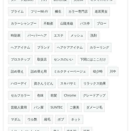
プライム
フリーWi-Fi
幡生
カラー専門店
老若男女
カラーシャンプー
不動産
山陰本線
バス停
ブロー
時刻表
バーバーヘア
エステ
メッシュ
洗剤
ヘアアイテム
ブランド
ヘアケアアイテム
カラーリング
プロステップ
取扱店
センスのいい
下関にはここだけ
詰め替え
詰め替え用
ミルクティーベージュ
幼少時
川中
ハローデイ
資さんうどん
スキバサミ
リラックス効果
セルフカラー
色味
前髪
Chrome
グレードアップ
芸能人愛用
パン屋
SUNTEC
ご褒美
ダメージ毛
マダム
ウル艶
縮毛
ボブ
ネット