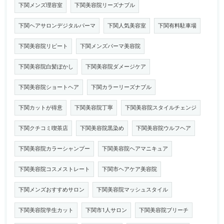
下関メンズ理容室
下関美容院リーズナブル
下関ヘアサロンデジタルパーマ
下関人気美容室
下関有料駐車場
下関美容院リピート
下関メンズパーマ美容院
下関美容院白髪ぼかし
下関美容院ダメージケア
下関美容院ショートヘア
下関カラーリーズナブル
下関カットが得意
下関美容院丁寧
下関美容院スタイルチェンジ
下関クチコミ喫茶店
下関美容院黒染め
下関美容院ウルフヘア
下関美容院カラーシャンプー
下関美容院ヘアマニキュア
下関美容院コスメストレート
下関市ヘアケア美容院
下関メンズおすすめサロン
下関美容院マッシュスタイル
下関美容院学生カット
下関市1人サロン
下関美容院ブリーチ