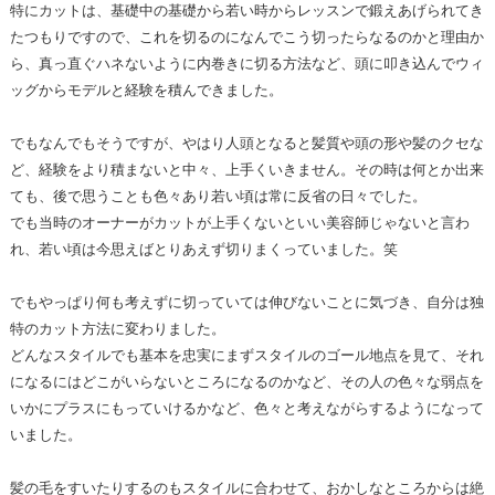
特にカットは、基礎中の基礎から若い時からレッスンで鍛えあげられてき
たつもりですので、これを切るのになんでこう切ったらなるのかと理由か
ら、真っ直ぐハネないように内巻きに切る方法など、頭に叩き込んでウィ
ッグからモデルと経験を積んできました。
でもなんでもそうですが、やはり人頭となると髪質や頭の形や髪のクセな
ど、経験をより積まないと中々、上手くいきません。その時は何とか出来
ても、後で思うことも色々あり若い頃は常に反省の日々でした。
でも当時のオーナーがカットが上手くないといい美容師じゃないと言わ
れ、若い頃は今思えばとりあえず切りまくっていました。笑
でもやっぱり何も考えずに切っていては伸びないことに気づき、自分は独
特のカット方法に変わりました。
どんなスタイルでも基本を忠実にまずスタイルのゴール地点を見て、それ
になるにはどこがいらないところになるのかなど、その人の色々な弱点を
いかにプラスにもっていけるかなど、色々と考えながらするようになって
いました。
髪の毛をすいたりするのもスタイルに合わせて、おかしなところからは絶