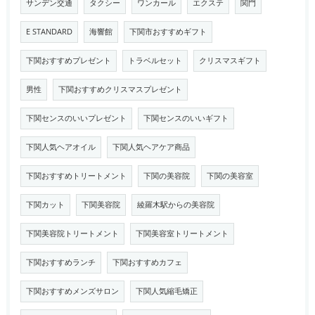
サンデン交通
タクシー
ワンカール
エクステ
関門
E STANDARD
海響館
下関市おすすめギフト
下関おすすめプレゼント
トラベルセット
クリスマスギフト
男性
下関おすすめクリスマスプレゼント
下関センスのいいプレゼント
下関センスのいいギフト
下関人気ヘアオイル
下関人気ヘアケア商品
下関おすすめトリートメント
下関の美容院
下関の美容室
下関カット
下関美容院
綾羅木駅からの美容院
下関美容院トリートメント
下関美容室トリートメント
下関おすすめランチ
下関おすすめカフェ
下関おすすめメンズサロン
下関人気縮毛矯正