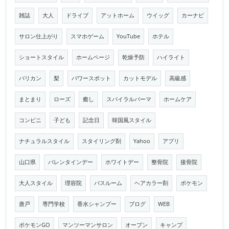
雑誌
大人
ドライブ
アットホーム
ウイッグ
カーナビ
サロン仕上がり
スマホゲーム
YouTube
ホテル
ショートスタイル
ホームページ
乾燥予防
ハイライト
バリカン
梨
パワースポット
カットモデル
高級感
まとまり
ローズ
癒し
スパイラルパーマ
ホームケア
コンビニ
子ども
記念日
韓国風スタイル
ナチュラルスタイル
スタイリング剤
Yahoo
アプリ
山口県
バレンタインデー
ホワイトデー
整骨院
接骨院
大人スタイル
理容院
バスルーム
ヘアカラー剤
ポケモン
唐戸
専門学校
香水シャンプー
ブログ
WEB
ポケモンGO
マンツーマンサロン
オープン
キャンプ