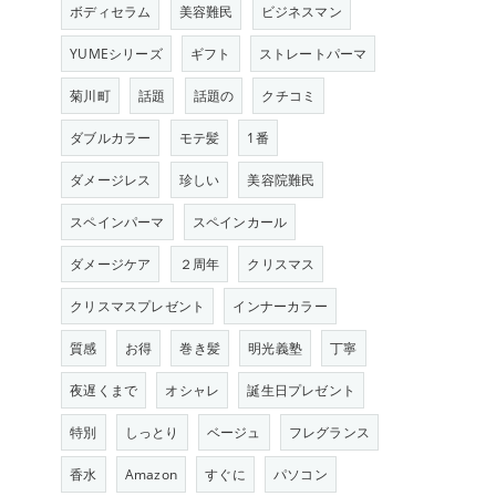
ボディセラム
美容難民
ビジネスマン
YUMEシリーズ
ギフト
ストレートパーマ
菊川町
話題
話題の
クチコミ
ダブルカラー
モテ髪
1番
ダメージレス
珍しい
美容院難民
スペインパーマ
スペインカール
ダメージケア
２周年
クリスマス
クリスマスプレゼント
インナーカラー
質感
お得
巻き髪
明光義塾
丁寧
夜遅くまで
オシャレ
誕生日プレゼント
特別
しっとり
ベージュ
フレグランス
香水
Amazon
すぐに
パソコン