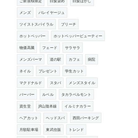
ご新規様限定
白髪染め
白髪ぼかし
メンズ
バレイヤージュ
ツイストスパイラル
ブリーチ
ホットペッパー
ホットペッパービューティー
物価高騰
フェード
サラサラ
メンズパーマ
道の駅
カフェ
病院
ネイル
プレゼント
学生カット
マクドナルド
スタバ
メンズスタイル
バーバー
ルベル
タカラベルモント
資生堂
JR山陰本線
イルミナカラー
ヘアカット
ヘッドスパ
西田パーキング
月額駐車場
東武住販
トレンド