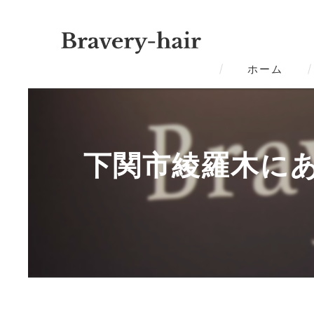
ホーム
下関市綾羅木に