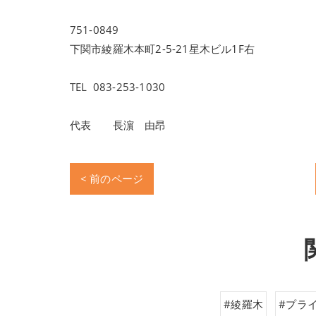
751-0849
下関市綾羅木本町2-5-21星木ビル1F右
TEL 083-253-1030
代表 長濵 由昂
< 前のページ
#綾羅木
#プラ