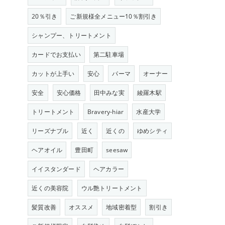
20％引き
ご新規様全メニュー10％割引き
シャンプー、トリートメント
カードでお支払い
第二駐車場
カットが上手い
安心
パーマ
オーナー
安全
安心価格
田中みな実
綾羅木駅
トリートメント
Bravery-hiar
水産大学
リーズナブル
近く
近くの
ゆめシティ
ヘアオイル
豊田町
seesaw
イイスタンダード
ヘアカラー
近くの美容院
ウル艶トリートメント
髪質改善
オススメ
地域密着型
割引き