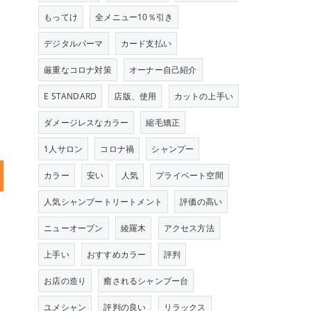
もってけ
全メニュー10％引き
デジタルパーマ
カード支払い
厳重なコロナ対策
オーナー自己紹介
E STANDARD
店版、使用
カットの上手い
ダメージレスなカラー
縮毛矯正
1人サロン
コロナ禍
シャンプー
カラー
安い
人気
プライベート空間
人気シャンプートリートメント
評価の高い
ニューオープン
綾羅木
アクセス方法
上手い
おすすめカラー
評判
お店の造り
癒されるシャンプー台
ユメシャン
評判の良い
リラックス