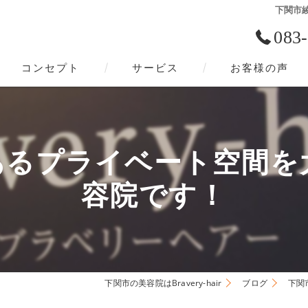
下関市
083
コンセプト
サービス
お客様の声
下関市の美容院･Bravery-hairの口コミ情報
下関市の美容院･Bravery-hairの評判
あるプライベート空間を
下関市の美容院･Bravery-hairのお客様の声
容院です！
下関市の美容院はBravery-hair
ブログ
下関