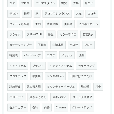
ツヤ
アロマ
パーマスタイル
艶髪
大事
肩こり
サロン
長府
駅
アロマフレグランス
大丸
コロナ
ダメージ処理剤
予約
訪問介護
美容師
ビジネスホテル
プライム
フリーWi-Fi
幡生
カラー専門店
老若男女
カラーシャンプー
不動産
山陰本線
バス停
ブロー
時刻表
バーバーヘア
エステ
メッシュ
洗剤
ヘアアイテム
ブランド
ヘアケアアイテム
カラーリング
プロステップ
取扱店
センスのいい
下関にはここだけ
詰め替え
詰め替え用
ミルクティーベージュ
幼少時
川中
ハローデイ
資さんうどん
スキバサミ
リラックス効果
セルフカラー
色味
前髪
Chrome
グレードアップ