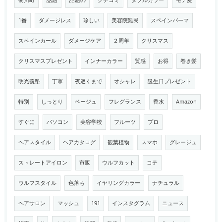
菊川町
話題
話題の
クチコミ
ダブルカラー
モテ髪
1番
ダメージレス
珍しい
美容院難民
スペインパーマ
スペインカール
ダメージケア
２周年
クリスマス
クリスマスプレゼント
インナーカラー
質感
お得
巻き髪
明光義塾
丁寧
夜遅くまで
オシャレ
誕生日プレゼント
特別
しっとり
ベージュ
フレグランス
香水
Amazon
すぐに
パソコン
美容学校
フルーツ
プロ
ヘアスタイル
ヘアカタログ
観葉植物
スマホ
グレージュ
ストレートアイロン
市販
ウルフカット
コテ
ウルフスタイル
色落ち
イヤリングカラー
ナチュラル
ヘアサロン
マッシュ
191
インスタグラム
ニュース