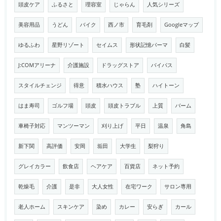
頭皮ケア
ふるさと
理容室
じゃらん
人気シリーズ
美容用品
うどん
バイク
西ノ市
育毛剤
Googleマップ
ゆるふわ
星野リゾート
セイムス
形状記憶パーマ
白髪
J:COMアリーナ
介護施設
ドラッグストア
バイパス
スタイルチェンジ
得意
積水ハウス
塾
ハイトーン
はま寿司
ゴルフ場
頭皮
頭皮トラブル
上質
バーム
車椅子対応
マンツーマン
刈り上げ
平日
温泉
角島
新下関
高評価
安岡
垢田
大学生
梨狩り
グレイカラー
飲食店
ヘアケア
百貨店
ネット予約
乾燥毛
介護
是非
大人女性
在宅ワーク
サロン専用
老人ホーム
スキンケア
染め
カレー
安らぎ
カール