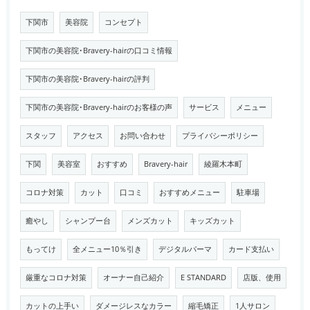
下関市
美容院
コンセプト
下関市の美容院･Bravery-hairの口コミ情報
下関市の美容院･Bravery-hairの評判
下関市の美容院･Bravery-hairのお客様の声
サービス
メニュー
スタッフ
アクセス
お問い合わせ
プライバシーポリシー
下関
美容室
おすすめ
Bravery-hair
綾羅木本町
コロナ対策
カット
口コミ
おすすめメニュー
駐車場
癒やし
シャンプー台
メンズカット
キッズカット
もってけ
全メニュー10％引き
デジタルパーマ
カード支払い
厳重なコロナ対策
オーナー自己紹介
E STANDARD
店版、使用
カットの上手い
ダメージレスなカラー
縮毛矯正
1人サロン