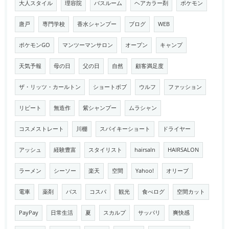
大人スタイル
理容院
バスルーム
ヘアカラー剤
ポケモン
唐戸
専門学校
香水シャンプー
ブログ
WEB
ポケモンGO
マンツーマンサロン
オープン
キャンプ
天気予報
母の日
父の日
自然
顧客満足度
ザ・リッツ・カールトン
ショートボブ
ウルフ
ファッション
リピート
無造作
紫シャンプー
ムラシャン
コスメストレート
川棚
スパイキーショート
ドライヤー
アッシュ
経験豊富
スタイリスト
hairsaln
HAIRSALON
ラーメン
シーソー
楽天
空間
Yahoo!
オリーブ
電車
薬剤
バス
コスパ
観光
食べログ
空間カット
PayPay
日常生活
夏
スカルプ
サッパリ
爽快感