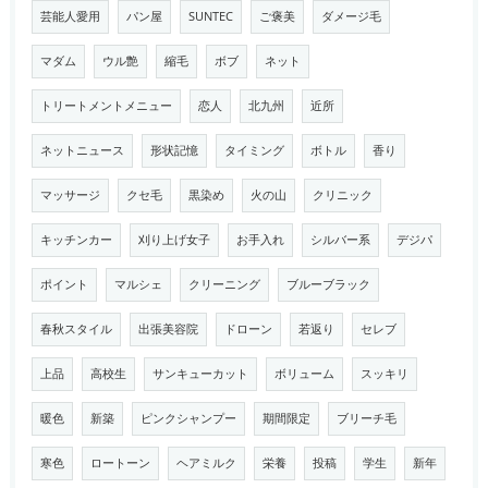
芸能人愛用
パン屋
SUNTEC
ご褒美
ダメージ毛
マダム
ウル艶
縮毛
ボブ
ネット
トリートメントメニュー
恋人
北九州
近所
ネットニュース
形状記憶
タイミング
ボトル
香り
マッサージ
クセ毛
黒染め
火の山
クリニック
キッチンカー
刈り上げ女子
お手入れ
シルバー系
デジパ
ポイント
マルシェ
クリーニング
ブルーブラック
春秋スタイル
出張美容院
ドローン
若返り
セレブ
上品
高校生
サンキューカット
ボリューム
スッキリ
暖色
新築
ピンクシャンプー
期間限定
ブリーチ毛
寒色
ロートーン
ヘアミルク
栄養
投稿
学生
新年