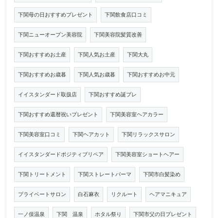
下関母の日おすすめプレゼント
下関飲食店口コミ
下関ニューオープン美容院
下関美容院髪質改善
下関おすすめお土産
下関人気お土産
下関大丸
下関おすすめお歳暮
下関人気お歳暮
下関おすすめお中元
イイスタンダード取扱店
下関おすすめ誕プレ
下関おすすめ還暦祝いプレゼント
下関美容室ヘアカラー
下関美容室口コミ
下関ヘアカット
下関リラックスサロン
イイスタンダードポジティブリペア
下関美容室ショートヘアー
下関トリートメント
下関ストレートパーマ
下関市白髪染め
プライベートサロン
白石麻衣
リクルート
ヘアマニキュア
一ノ俣温泉
下関 温泉
ホタル祭り
下関市父の日プレゼント