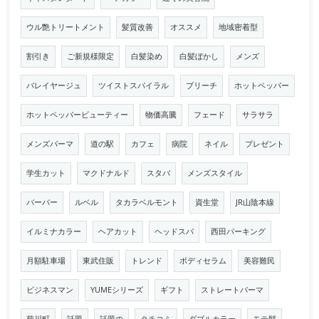
ウル艶トリートメント
髪質改善
オススメ
地域密着型
割引き
ご新規様限定
白髪染め
白髪ぼかし
メンズ
バレイヤージュ
ツイストスパイラル
ブリーチ
ホットペッパー
ホットペッパービューティー
物価高騰
フェード
サラサラ
メンズパーマ
道の駅
カフェ
病院
ネイル
プレゼント
学生カット
マクドナルド
スタバ
メンズスタイル
バーバー
ルベル
タカラベルモント
資生堂
JR山陰本線
イルミナカラー
ヘアカット
ヘッドスパ
西田パーキング
月額駐車場
東武住販
トレンド
ボディセラム
美容難民
ビジネスマン
YUMEシリーズ
ギフト
ストレートパーマ