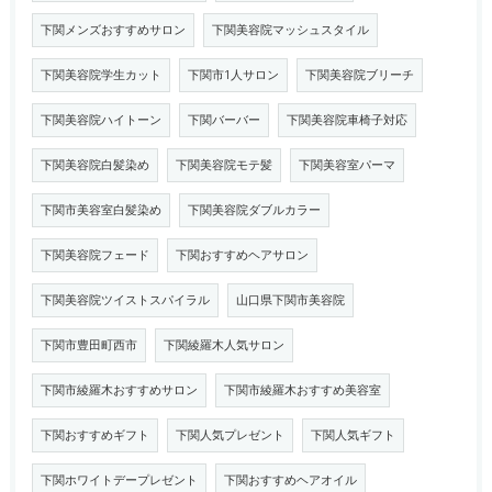
下関メンズおすすめサロン
下関美容院マッシュスタイル
下関美容院学生カット
下関市1人サロン
下関美容院ブリーチ
下関美容院ハイトーン
下関バーバー
下関美容院車椅子対応
下関美容院白髪染め
下関美容院モテ髪
下関美容室パーマ
下関市美容室白髪染め
下関美容院ダブルカラー
下関美容院フェード
下関おすすめヘアサロン
下関美容院ツイストスパイラル
山口県下関市美容院
下関市豊田町西市
下関綾羅木人気サロン
下関市綾羅木おすすめサロン
下関市綾羅木おすすめ美容室
下関おすすめギフト
下関人気プレゼント
下関人気ギフト
下関ホワイトデープレゼント
下関おすすめヘアオイル