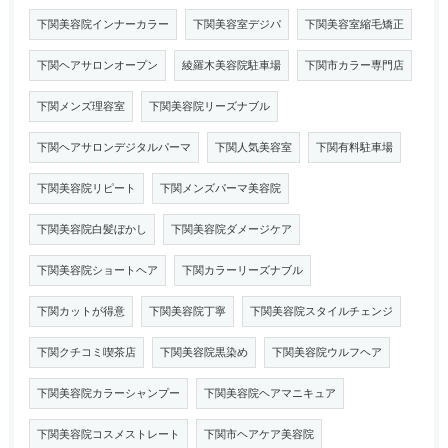
下関美容院インナーカラー
下関美容室デジパ
下関美容室縮毛矯正
下関ヘアサロンオープン
綾羅木美容院駐車場
下関市カラー専門店
下関メンズ理容室
下関美容院リーズナブル
下関ヘアサロンデジタルパーマ
下関人気美容室
下関有料駐車場
下関美容院リピート
下関メンズパーマ美容院
下関美容院白髪ぼかし
下関美容院ダメージケア
下関美容院ショートヘア
下関カラーリーズナブル
下関カットが得意
下関美容院丁寧
下関美容院スタイルチェンジ
下関クチコミ喫茶店
下関美容院黒染め
下関美容院ウルフヘア
下関美容院カラーシャンプー
下関美容院ヘアマニキュア
下関美容院コスメストレート
下関市ヘアケア美容院