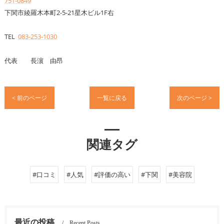
751-0849
下関市綾羅木本町2-5-21星木ビル1F右
TEL
083-253-1030
代表 長濵 由昂
< 前のページ
一覧に戻る
次のページ >
関連タグ
#口コミ
#人気
#評価の高い
#下関
#美容院
最近の投稿
Recent Posts