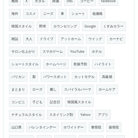
梅雨
X
ホタル
綺麗
SNS
コーヒー
facebook
海外
コスメ
ニーズ
車
ショート
低価格
韓国スタイル
野球
カウンセリング
Google
くすみカラー
雑誌
大人
ドライブ
アットホーム
ウイッグ
カーナビ
サロン仕上がり
スマホゲーム
YouTube
ホテル
ショートスタイル
ホームページ
乾燥予防
ハイライト
バリカン
梨
パワースポット
カットモデル
高級感
まとまり
ローズ
癒し
スパイラルパーマ
ホームケア
コンビニ
子ども
記念日
韓国風スタイル
ナチュラルスタイル
スタイリング剤
Yahoo
アプリ
山口県
バレンタインデー
ホワイトデー
整骨院
接骨院