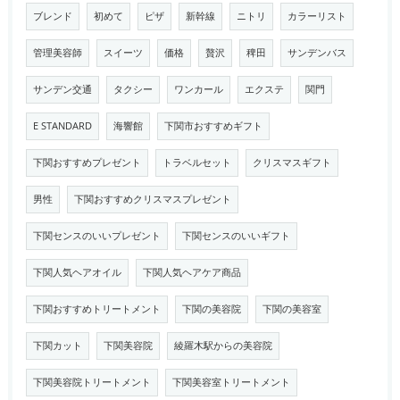
ブレンド
初めて
ピザ
新幹線
ニトリ
カラーリスト
管理美容師
スイーツ
価格
贅沢
稗田
サンデンバス
サンデン交通
タクシー
ワンカール
エクステ
関門
E STANDARD
海響館
下関市おすすめギフト
下関おすすめプレゼント
トラベルセット
クリスマスギフト
男性
下関おすすめクリスマスプレゼント
下関センスのいいプレゼント
下関センスのいいギフト
下関人気ヘアオイル
下関人気ヘアケア商品
下関おすすめトリートメント
下関の美容院
下関の美容室
下関カット
下関美容院
綾羅木駅からの美容院
下関美容院トリートメント
下関美容室トリートメント