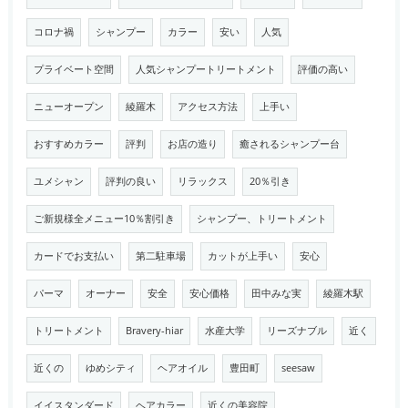
コロナ禍
シャンプー
カラー
安い
人気
プライベート空間
人気シャンプートリートメント
評価の高い
ニューオープン
綾羅木
アクセス方法
上手い
おすすめカラー
評判
お店の造り
癒されるシャンプー台
ユメシャン
評判の良い
リラックス
20％引き
ご新規様全メニュー10％割引き
シャンプー、トリートメント
カードでお支払い
第二駐車場
カットが上手い
安心
パーマ
オーナー
安全
安心価格
田中みな実
綾羅木駅
トリートメント
Bravery-hiar
水産大学
リーズナブル
近く
近くの
ゆめシティ
ヘアオイル
豊田町
seesaw
イイスタンダード
ヘアカラー
近くの美容院