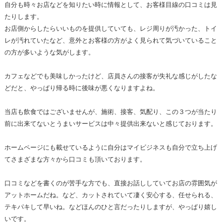
自分も時々お店などを知りたい時に情報として、お客様目線の口コミは見
たりします。
お店側からしたらいいものを提供していても、レジ周りが汚かった、トイ
レが汚れていたなど、意外とお客様の方がよく見られて気づいていること
の方が多いような気がします。
カフェなどでも美味しかったけど、店員さんの接客が失礼な感じがしたな
どだと、やっぱり帰る時に後味が悪くなりますよね。
当店も飲食ではございませんが、施術、接客、気配り、この３つが当たり
前に出来てないとうまいサービスは中々提供出来ないと感じております。
ホームページにも載せているように自分はマイビジネスも自分で立ち上げ
てさまざまな方々から口コミも頂いております。
口コミなどを書くのが苦手な方でも、直接お話ししていてお店の雰囲気が
アットホームだね。など、カットされていて凄く安心する、任せられる、
テキパキして早いね。などほんのひと言だったりしますが、やっぱり嬉し
いです。