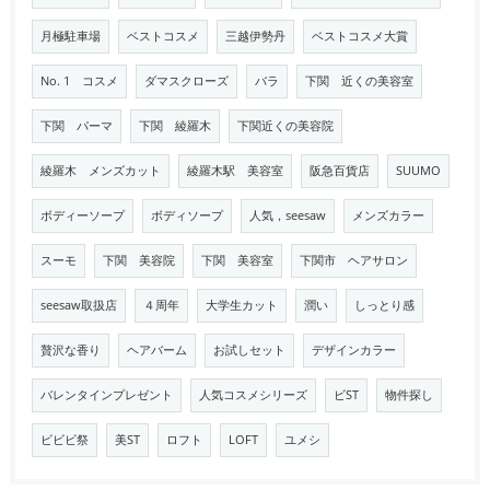
月極駐車場
ベストコスメ
三越伊勢丹
ベストコスメ大賞
No. 1 コスメ
ダマスクローズ
バラ
下関 近くの美容室
下関 パーマ
下関 綾羅木
下関近くの美容院
綾羅木 メンズカット
綾羅木駅 美容室
阪急百貨店
SUUMO
ボディーソープ
ボディソープ
人気，seesaw
メンズカラー
スーモ
下関 美容院
下関 美容室
下関市 ヘアサロン
seesaw取扱店
４周年
大学生カット
潤い
しっとり感
贅沢な香り
ヘアバーム
お試しセット
デザインカラー
バレンタインプレゼント
人気コスメシリーズ
ビST
物件探し
ビビビ祭
美ST
ロフト
LOFT
ユメシ