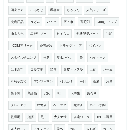
頭皮ケア
ふるさと
理容室
じゃらん
人気シリーズ
美容用品
うどん
バイク
西ノ市
育毛剤
Googleマップ
ゆるふわ
星野リゾート
セイムス
形状記憶パーマ
白髪
J:COMアリーナ
介護施設
ドラッグストア
バイパス
スタイルチェンジ
得意
積水ハウス
塾
ハイトーン
はま寿司
ゴルフ場
頭皮
頭皮トラブル
上質
バーム
車椅子対応
マンツーマン
刈り上げ
平日
温泉
角島
新下関
高評価
安岡
垢田
大学生
梨狩り
グレイカラー
飲食店
ヘアケア
百貨店
ネット予約
乾燥毛
介護
是非
大人女性
在宅ワーク
サロン専用
老人ホーム
スキンケア
染め
カレー
安らぎ
カール