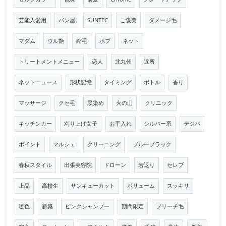
芸能人愛用
パン屋
SUNTEC
ご褒美
ダメージ毛
マダム
ウル艶
縮毛
ボブ
ネット
トリートメントメニュー
恋人
北九州
近所
ネットニュース
形状記憶
タイミング
ボトル
香り
マッサージ
クセ毛
黒染め
火の山
クリニック
キッチンカー
刈り上げ女子
お手入れ
シルバー系
デジパ
ポイント
マルシェ
クリーニング
ブルーブラック
春秋スタイル
出張美容院
ドローン
若返り
セレブ
上品
高校生
サンキューカット
ボリューム
スッキリ
暖色
新築
ピンクシャンプー
期間限定
ブリーチ毛