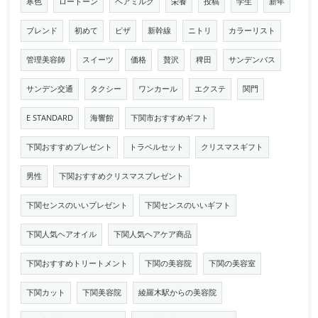
寒色
ロートーン
ヘアミルク
栄養
投稿
学生
新年
ブレンド
初めて
ピザ
新幹線
ニトリ
カラーリスト
管理美容師
スイーツ
価格
贅沢
稗田
サンデンバス
サンデン交通
タクシー
ワンカール
エクステ
関門
E STANDARD
海響館
下関市おすすめギフト
下関おすすめプレゼント
トラベルセット
クリスマスギフト
男性
下関おすすめクリスマスプレゼント
下関センスのいいプレゼント
下関センスのいいギフト
下関人気ヘアオイル
下関人気ヘアケア商品
下関おすすめトリートメント
下関の美容院
下関の美容室
下関カット
下関美容院
綾羅木駅からの美容院