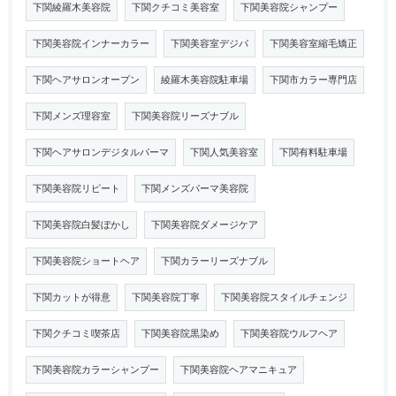
下関綾羅木美容院
下関クチコミ美容室
下関美容院シャンプー
下関美容院インナーカラー
下関美容室デジパ
下関美容室縮毛矯正
下関ヘアサロンオープン
綾羅木美容院駐車場
下関市カラー専門店
下関メンズ理容室
下関美容院リーズナブル
下関ヘアサロンデジタルパーマ
下関人気美容室
下関有料駐車場
下関美容院リピート
下関メンズパーマ美容院
下関美容院白髪ぼかし
下関美容院ダメージケア
下関美容院ショートヘア
下関カラーリーズナブル
下関カットが得意
下関美容院丁寧
下関美容院スタイルチェンジ
下関クチコミ喫茶店
下関美容院黒染め
下関美容院ウルフヘア
下関美容院カラーシャンプー
下関美容院ヘアマニキュア