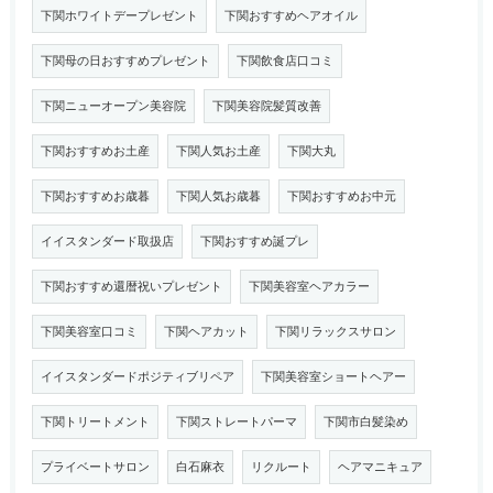
下関ホワイトデープレゼント
下関おすすめヘアオイル
下関母の日おすすめプレゼント
下関飲食店口コミ
下関ニューオープン美容院
下関美容院髪質改善
下関おすすめお土産
下関人気お土産
下関大丸
下関おすすめお歳暮
下関人気お歳暮
下関おすすめお中元
イイスタンダード取扱店
下関おすすめ誕プレ
下関おすすめ還暦祝いプレゼント
下関美容室ヘアカラー
下関美容室口コミ
下関ヘアカット
下関リラックスサロン
イイスタンダードポジティブリペア
下関美容室ショートヘアー
下関トリートメント
下関ストレートパーマ
下関市白髪染め
プライベートサロン
白石麻衣
リクルート
ヘアマニキュア