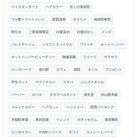
イイスタンダード
ヘアカラー
近くの美容院
ウル艶トリートメント
髪質改善
オススメ
地域密着型
割引き
ご新規様限定
白髪染め
白髪ぼかし
メンズ
バレイヤージュ
ツイストスパイラル
ブリーチ
ホットペッパー
ホットペッパービューティー
物価高騰
フェード
サラサラ
メンズパーマ
道の駅
カフェ
病院
ネイル
プレゼント
学生カット
マクドナルド
スタバ
メンズスタイル
バーバー
ルベル
タカラベルモント
資生堂
JR山陰本線
イルミナカラー
ヘアカット
ヘッドスパ
西田パーキング
月額駐車場
東武住販
トレンド
ボディセラム
美容難民
ビジネスマン
YUMEシリーズ
ギフト
ストレートパーマ