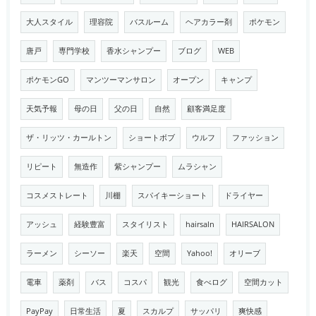
大人スタイル
理容院
バスルーム
ヘアカラー剤
ポケモン
唐戸
専門学校
香水シャンプー
ブログ
WEB
ポケモンGO
マンツーマンサロン
オープン
キャンプ
天気予報
母の日
父の日
自然
顧客満足度
ザ・リッツ・カールトン
ショートボブ
ウルフ
ファッション
リピート
無造作
紫シャンプー
ムラシャン
コスメストレート
川棚
スパイキーショート
ドライヤー
アッシュ
経験豊富
スタイリスト
hairsaln
HAIRSALON
ラーメン
シーソー
楽天
空間
Yahoo!
オリーブ
電車
薬剤
バス
コスパ
観光
食べログ
空間カット
PayPay
日常生活
夏
スカルプ
サッパリ
爽快感