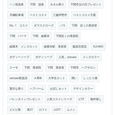
一ノ俣温泉
下関 温泉
ホタル祭り
下関市父の日プレゼント
月極駐車場
ベストコスメ
三越伊勢丹
ベストコスメ大賞
No. 1 コスメ
ダマスクローズ
バラ
下関 近くの美容室
下関 パーマ
下関 綾羅木
下関近くの美容院
綾羅木 メンズカット
綾羅木駅 美容室
阪急百貨店
SUUMO
ボディーソープ
ボディソープ
人気，seesaw
メンズカラー
スーモ
下関 美容院
下関 美容室
下関市 ヘアサロン
seesaw取扱店
４周年
大学生カット
潤い
しっとり感
贅沢な香り
ヘアバーム
お試しセット
デザインカラー
バレンタインプレゼント
人気コスメシリーズ
ビST
物件探し
ビビビ祭
美ST
ロフト
LOFT
ユメシ