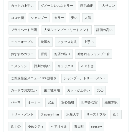
カットの上手い
ダメージレスなカラー
縮毛矯正
1人サロン
コロナ禍
シャンプー
カラー
安い
人気
プライベート空間
人気シャンプートリートメント
評価の高い
ニューオープン
綾羅木
アクセス方法
上手い
おすすめカラー
評判
お店の造り
癒されるシャンプー台
ユメシャン
評判の良い
リラックス
20％引き
ご新規様全メニュー10％割引き
シャンプー、トリートメント
カードでお支払い
第二駐車場
カットが上手い
安心
パーマ
オーナー
安全
安心価格
田中みな実
綾羅木駅
トリートメント
Bravery-hiar
水産大学
リーズナブル
近く
近くの
ゆめシティ
ヘアオイル
豊田町
seesaw