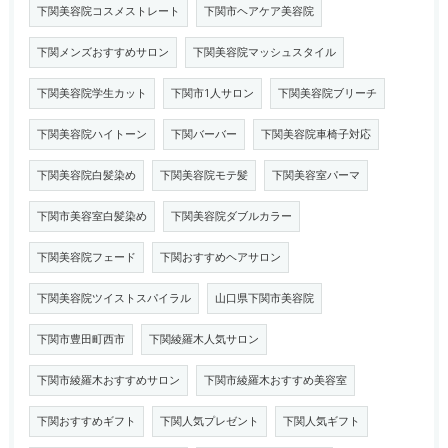
下関美容院コスメストレート
下関市ヘアケア美容院
下関メンズおすすめサロン
下関美容院マッシュスタイル
下関美容院学生カット
下関市1人サロン
下関美容院ブリーチ
下関美容院ハイトーン
下関バーバー
下関美容院車椅子対応
下関美容院白髪染め
下関美容院モテ髪
下関美容室パーマ
下関市美容室白髪染め
下関美容院ダブルカラー
下関美容院フェード
下関おすすめヘアサロン
下関美容院ツイストスパイラル
山口県下関市美容院
下関市豊田町西市
下関綾羅木人気サロン
下関市綾羅木おすすめサロン
下関市綾羅木おすすめ美容室
下関おすすめギフト
下関人気プレゼント
下関人気ギフト