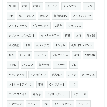
菊川町
話題
話題の
クチコミ
ダブルカラー
モテ髪
1番
ダメージレス
珍しい
美容院難民
スペインパーマ
スペインカール
ダメージケア
２周年
クリスマス
クリスマスプレゼント
インナーカラー
質感
お得
巻き髪
明光義塾
丁寧
夜遅くまで
オシャレ
誕生日プレゼント
特別
しっとり
ベージュ
フレグランス
香水
Amazon
すぐに
パソコン
美容学校
フルーツ
プロ
ヘアスタイル
ヘアカタログ
観葉植物
スマホ
グレージュ
ストレートアイロン
市販
ウルフカット
コテ
ウルフスタイル
色落ち
イヤリングカラー
ナチュラル
ヘアサロン
マッシュ
191
インスタグラム
ニュース