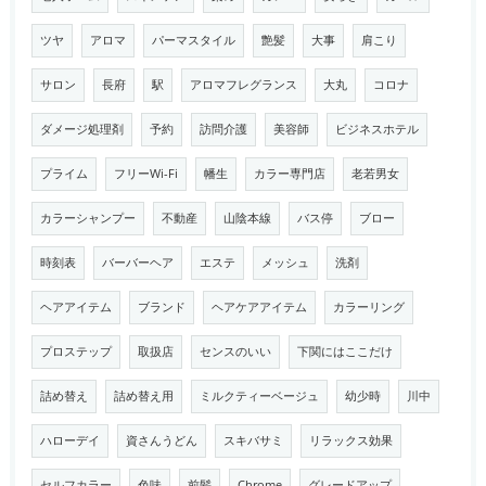
ツヤ
アロマ
パーマスタイル
艶髪
大事
肩こり
サロン
長府
駅
アロマフレグランス
大丸
コロナ
ダメージ処理剤
予約
訪問介護
美容師
ビジネスホテル
プライム
フリーWi-Fi
幡生
カラー専門店
老若男女
カラーシャンプー
不動産
山陰本線
バス停
ブロー
時刻表
バーバーヘア
エステ
メッシュ
洗剤
ヘアアイテム
ブランド
ヘアケアアイテム
カラーリング
プロステップ
取扱店
センスのいい
下関にはここだけ
詰め替え
詰め替え用
ミルクティーベージュ
幼少時
川中
ハローデイ
資さんうどん
スキバサミ
リラックス効果
セルフカラー
色味
前髪
Chrome
グレードアップ