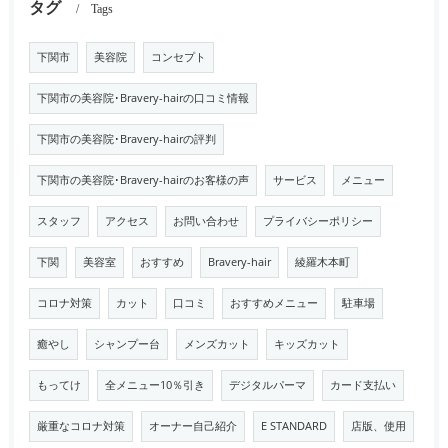
タグ
Tags
下関市
美容院
コンセプト
下関市の美容院･Bravery-hairの口コミ情報
下関市の美容院･Bravery-hairの評判
下関市の美容院･Bravery-hairのお客様の声
サービス
メニュー
スタッフ
アクセス
お問い合わせ
プライバシーポリシー
下関
美容室
おすすめ
Bravery-hair
綾羅木本町
コロナ対策
カット
口コミ
おすすめメニュー
駐車場
癒やし
シャンプー台
メンズカット
キッズカット
もってけ
全メニュー10％引き
デジタルパーマ
カード支払い
厳重なコロナ対策
オーナー自己紹介
E STANDARD
店版、使用