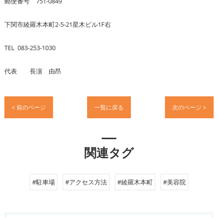
郵便番号 751-0849
下関市綾羅木本町2-5-21星木ビル1F右
TEL 083-253-1030
代表 長濵 由昂
< 前のページ
一覧に戻る
次のページ >
関連タグ
#駐車場
#アクセス方法
#綾羅木本町
#美容院