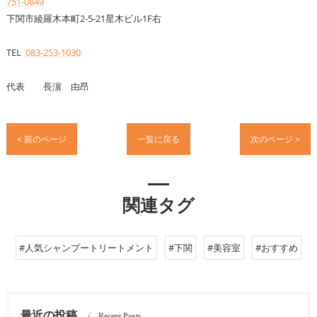
751-0849
下関市綾羅木本町2-5-21星木ビル1F右
TEL
083-253-1030
代表 長濵 由昂
< 前のページ
一覧に戻る
次のページ >
関連タグ
#人気シャンプートリートメント
#下関
#美容室
#おすすめ
最近の投稿
Recent Posts