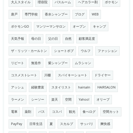
大人スタイル
理容院
バスルーム
ヘアカラー剤
ポケモン
唐戸
専門学校
香水シャンプー
ブログ
WEB
ポケモンGO
マンツーマンサロン
オープン
キャンプ
天気予報
母の日
父の日
自然
顧客満足度
ザ・リッツ・カールトン
ショートボブ
ウルフ
ファッション
リピート
無造作
紫シャンプー
ムラシャン
コスメストレート
川棚
スパイキーショート
ドライヤー
アッシュ
経験豊富
スタイリスト
hairsaln
HAIRSALON
ラーメン
シーソー
楽天
空間
Yahoo!
オリーブ
電車
薬剤
バス
コスパ
観光
食べログ
空間カット
PayPay
日常生活
夏
スカルプ
サッパリ
爽快感