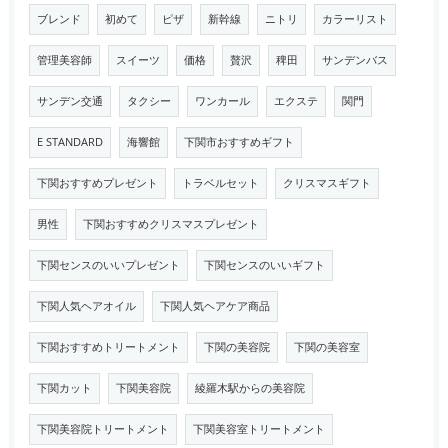
ブレンド
初めて
ピザ
新幹線
ニトリ
カラーリスト
管理美容師
スイーツ
価格
贅沢
稗田
サンデンバス
サンデン交通
タクシー
ワンカール
エクステ
関門
E STANDARD
海響館
下関市おすすめギフト
下関おすすめプレゼント
トラベルセット
クリスマスギフト
男性
下関おすすめクリスマスプレゼント
下関センスのいいプレゼント
下関センスのいいギフト
下関人気ヘアオイル
下関人気ヘアケア商品
下関おすすめトリートメント
下関の美容院
下関の美容室
下関カット
下関美容院
綾羅木駅からの美容院
下関美容院トリートメント
下関美容室トリートメント