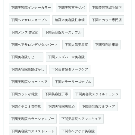
下関美容院インナーカラー
下関美容室デジパ
下関美容室縮毛矯正
下関ヘアサロンオープン
綾羅木美容院駐車場
下関市カラー専門店
下関メンズ理容室
下関美容院リーズナブル
下関ヘアサロンデジタルパーマ
下関人気美容室
下関有料駐車場
下関美容院リピート
下関メンズパーマ美容院
下関美容院白髪ぼかし
下関美容院ダメージケア
下関美容院ショートヘア
下関カラーリーズナブル
下関カットが得意
下関美容院丁寧
下関美容院スタイルチェンジ
下関クチコミ喫茶店
下関美容院黒染め
下関美容院ウルフヘア
下関美容院カラーシャンプー
下関美容院ヘアマニキュア
下関美容院コスメストレート
下関市ヘアケア美容院