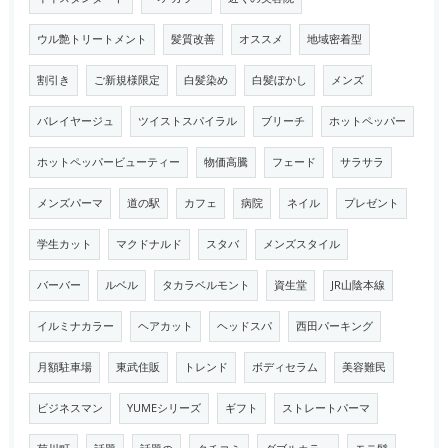
ウル艶トリートメント
髪質改善
オススメ
地域密着型
割引き
ご新規様限定
白髪染め
白髪ぼかし
メンズ
バレイヤージュ
ツイストスパイラル
ブリーチ
ホットペッパー
ホットペッパービューティー
物価高騰
フェード
サラサラ
メンズパーマ
道の駅
カフェ
病院
ネイル
プレゼント
学生カット
マクドナルド
スタバ
メンズスタイル
バーバー
ルベル
タカラベルモント
資生堂
JR山陰本線
イルミナカラー
ヘアカット
ヘッドスパ
西田パーキング
月額駐車場
東武住販
トレンド
ボディセラム
美容難民
ビジネスマン
YUMEシリーズ
ギフト
ストレートパーマ