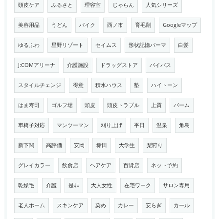
頭皮ケア
ふるさと
理容室
じゃらん
人気シリーズ
美容用品
うどん
バイク
西ノ市
育毛剤
Googleマップ
ゆるふわ
星野リゾート
セイムス
形状記憶パーマ
白髪
J:COMアリーナ
介護施設
ドラッグストア
バイパス
スタイルチェンジ
得意
積水ハウス
塾
ハイトーン
はま寿司
ゴルフ場
頭皮
頭皮トラブル
上質
バーム
車椅子対応
マンツーマン
刈り上げ
平日
温泉
角島
新下関
高評価
安岡
垢田
大学生
梨狩り
グレイカラー
飲食店
ヘアケア
百貨店
ネット予約
乾燥毛
介護
是非
大人女性
在宅ワーク
サロン専用
老人ホーム
スキンケア
染め
カレー
安らぎ
カール