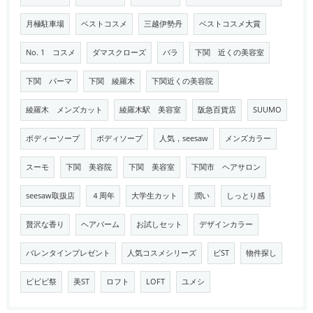
月極駐車場
ベストコスメ
三越伊勢丹
ベストコスメ大賞
No. 1 コスメ
ダマスクローズ
バラ
下関 近くの美容室
下関 パーマ
下関 綾羅木
下関近くの美容院
綾羅木 メンズカット
綾羅木駅 美容室
阪急百貨店
SUUMO
ボディーソープ
ボディソープ
人気，seesaw
メンズカラー
スーモ
下関 美容院
下関 美容室
下関市 ヘアサロン
seesaw取扱店
４周年
大学生カット
潤い
しっとり感
贅沢な香り
ヘアバーム
お試しセット
デザインカラー
バレンタインプレゼント
人気コスメシリーズ
ビST
物件探し
ビビビ祭
美ST
ロフト
LOFT
ユメシ