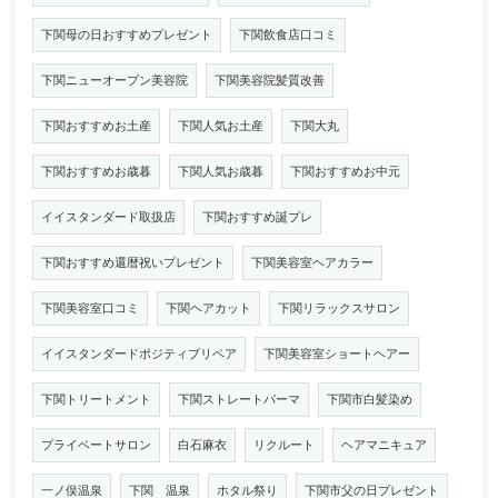
下関母の日おすすめプレゼント
下関飲食店口コミ
下関ニューオープン美容院
下関美容院髪質改善
下関おすすめお土産
下関人気お土産
下関大丸
下関おすすめお歳暮
下関人気お歳暮
下関おすすめお中元
イイスタンダード取扱店
下関おすすめ誕プレ
下関おすすめ還暦祝いプレゼント
下関美容室ヘアカラー
下関美容室口コミ
下関ヘアカット
下関リラックスサロン
イイスタンダードポジティブリペア
下関美容室ショートヘアー
下関トリートメント
下関ストレートパーマ
下関市白髪染め
プライベートサロン
白石麻衣
リクルート
ヘアマニキュア
一ノ俣温泉
下関 温泉
ホタル祭り
下関市父の日プレゼント