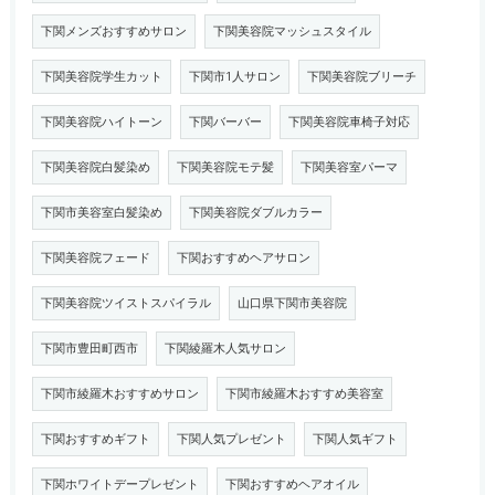
下関メンズおすすめサロン
下関美容院マッシュスタイル
下関美容院学生カット
下関市1人サロン
下関美容院ブリーチ
下関美容院ハイトーン
下関バーバー
下関美容院車椅子対応
下関美容院白髪染め
下関美容院モテ髪
下関美容室パーマ
下関市美容室白髪染め
下関美容院ダブルカラー
下関美容院フェード
下関おすすめヘアサロン
下関美容院ツイストスパイラル
山口県下関市美容院
下関市豊田町西市
下関綾羅木人気サロン
下関市綾羅木おすすめサロン
下関市綾羅木おすすめ美容室
下関おすすめギフト
下関人気プレゼント
下関人気ギフト
下関ホワイトデープレゼント
下関おすすめヘアオイル