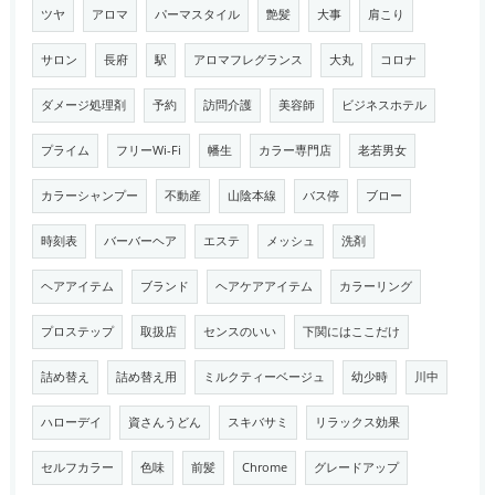
ツヤ
アロマ
パーマスタイル
艶髪
大事
肩こり
サロン
長府
駅
アロマフレグランス
大丸
コロナ
ダメージ処理剤
予約
訪問介護
美容師
ビジネスホテル
プライム
フリーWi-Fi
幡生
カラー専門店
老若男女
カラーシャンプー
不動産
山陰本線
バス停
ブロー
時刻表
バーバーヘア
エステ
メッシュ
洗剤
ヘアアイテム
ブランド
ヘアケアアイテム
カラーリング
プロステップ
取扱店
センスのいい
下関にはここだけ
詰め替え
詰め替え用
ミルクティーベージュ
幼少時
川中
ハローデイ
資さんうどん
スキバサミ
リラックス効果
セルフカラー
色味
前髪
Chrome
グレードアップ