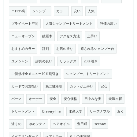
コロナ禍
シャンプー
カラー
安い
人気
プライベート空間
人気シャンプートリートメント
評価の高い
ニューオープン
綾羅木
アクセス方法
上手い
おすすめカラー
評判
お店の造り
癒されるシャンプー台
ユメシャン
評判の良い
リラックス
20％引き
ご新規様全メニュー10％割引き
シャンプー、トリートメント
カードでお支払い
第二駐車場
カットが上手い
安心
パーマ
オーナー
安全
安心価格
田中みな実
綾羅木駅
トリートメント
Bravery-hiar
水産大学
リーズナブル
近く
近くの
ゆめシティ
ヘアオイル
豊田町
seesaw
イイスタンダード
ヘアカラー
近くの美容院