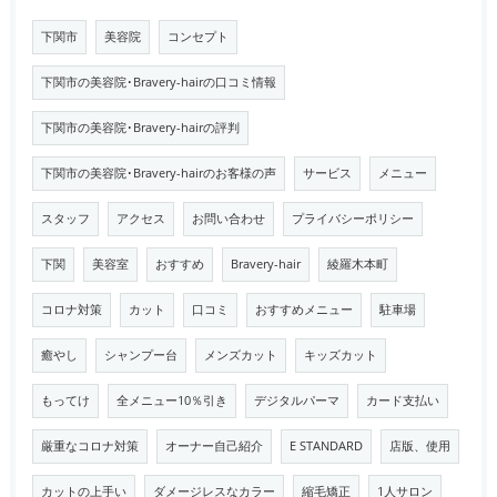
下関市
美容院
コンセプト
下関市の美容院･Bravery-hairの口コミ情報
下関市の美容院･Bravery-hairの評判
下関市の美容院･Bravery-hairのお客様の声
サービス
メニュー
スタッフ
アクセス
お問い合わせ
プライバシーポリシー
下関
美容室
おすすめ
Bravery-hair
綾羅木本町
コロナ対策
カット
口コミ
おすすめメニュー
駐車場
癒やし
シャンプー台
メンズカット
キッズカット
もってけ
全メニュー10％引き
デジタルパーマ
カード支払い
厳重なコロナ対策
オーナー自己紹介
E STANDARD
店版、使用
カットの上手い
ダメージレスなカラー
縮毛矯正
1人サロン