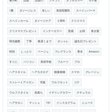
菊川町
話題
話題の
クチコミ
ダブルカラー
モテ髪
1番
ダメージレス
珍しい
美容院難民
スペインパーマ
スペインカール
ダメージケア
２周年
クリスマス
クリスマスプレゼント
インナーカラー
質感
お得
巻き髪
明光義塾
丁寧
夜遅くまで
オシャレ
誕生日プレゼント
特別
しっとり
ベージュ
フレグランス
香水
Amazon
すぐに
パソコン
美容学校
フルーツ
プロ
ヘアスタイル
ヘアカタログ
観葉植物
スマホ
グレージュ
ストレートアイロン
市販
ウルフカット
コテ
ウルフスタイル
色落ち
イヤリングカラー
ナチュラル
ヘアサロン
マッシュ
191
インスタグラム
ニュース