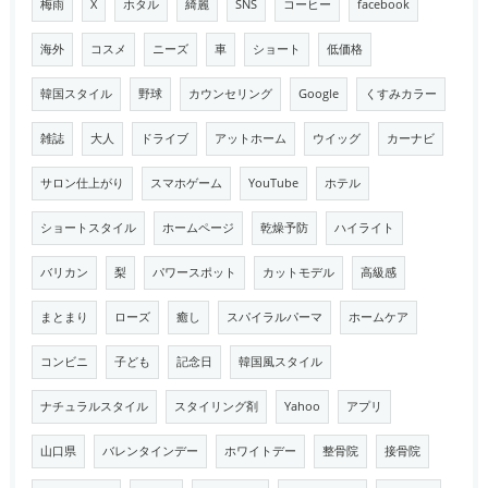
梅雨
X
ホタル
綺麗
SNS
コーヒー
facebook
海外
コスメ
ニーズ
車
ショート
低価格
韓国スタイル
野球
カウンセリング
Google
くすみカラー
雑誌
大人
ドライブ
アットホーム
ウイッグ
カーナビ
サロン仕上がり
スマホゲーム
YouTube
ホテル
ショートスタイル
ホームページ
乾燥予防
ハイライト
バリカン
梨
パワースポット
カットモデル
高級感
まとまり
ローズ
癒し
スパイラルパーマ
ホームケア
コンビニ
子ども
記念日
韓国風スタイル
ナチュラルスタイル
スタイリング剤
Yahoo
アプリ
山口県
バレンタインデー
ホワイトデー
整骨院
接骨院