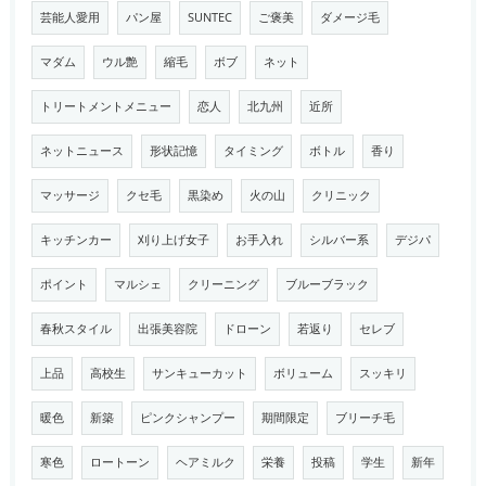
芸能人愛用
パン屋
SUNTEC
ご褒美
ダメージ毛
マダム
ウル艶
縮毛
ボブ
ネット
トリートメントメニュー
恋人
北九州
近所
ネットニュース
形状記憶
タイミング
ボトル
香り
マッサージ
クセ毛
黒染め
火の山
クリニック
キッチンカー
刈り上げ女子
お手入れ
シルバー系
デジパ
ポイント
マルシェ
クリーニング
ブルーブラック
春秋スタイル
出張美容院
ドローン
若返り
セレブ
上品
高校生
サンキューカット
ボリューム
スッキリ
暖色
新築
ピンクシャンプー
期間限定
ブリーチ毛
寒色
ロートーン
ヘアミルク
栄養
投稿
学生
新年