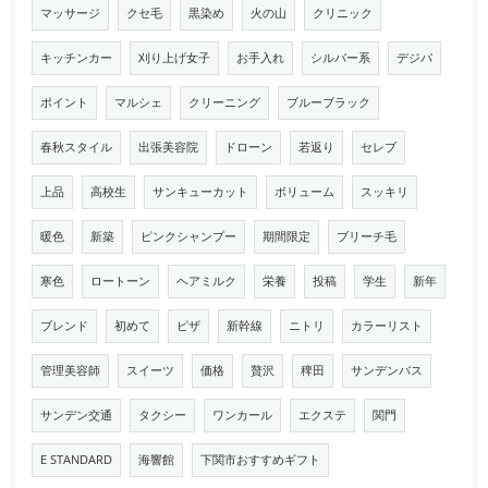
マッサージ
クセ毛
黒染め
火の山
クリニック
キッチンカー
刈り上げ女子
お手入れ
シルバー系
デジパ
ポイント
マルシェ
クリーニング
ブルーブラック
春秋スタイル
出張美容院
ドローン
若返り
セレブ
上品
高校生
サンキューカット
ボリューム
スッキリ
暖色
新築
ピンクシャンプー
期間限定
ブリーチ毛
寒色
ロートーン
ヘアミルク
栄養
投稿
学生
新年
ブレンド
初めて
ピザ
新幹線
ニトリ
カラーリスト
管理美容師
スイーツ
価格
贅沢
稗田
サンデンバス
サンデン交通
タクシー
ワンカール
エクステ
関門
E STANDARD
海響館
下関市おすすめギフト