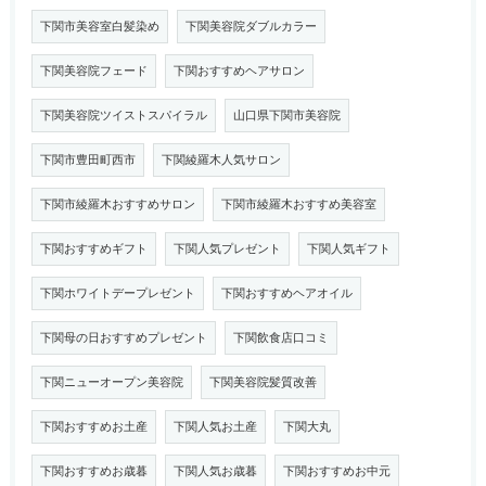
下関市美容室白髪染め
下関美容院ダブルカラー
下関美容院フェード
下関おすすめヘアサロン
下関美容院ツイストスパイラル
山口県下関市美容院
下関市豊田町西市
下関綾羅木人気サロン
下関市綾羅木おすすめサロン
下関市綾羅木おすすめ美容室
下関おすすめギフト
下関人気プレゼント
下関人気ギフト
下関ホワイトデープレゼント
下関おすすめヘアオイル
下関母の日おすすめプレゼント
下関飲食店口コミ
下関ニューオープン美容院
下関美容院髪質改善
下関おすすめお土産
下関人気お土産
下関大丸
下関おすすめお歳暮
下関人気お歳暮
下関おすすめお中元