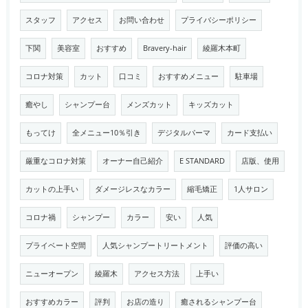
スタッフ
アクセス
お問い合わせ
プライバシーポリシー
下関
美容室
おすすめ
Bravery-hair
綾羅木本町
コロナ対策
カット
口コミ
おすすめメニュー
駐車場
癒やし
シャンプー台
メンズカット
キッズカット
もってけ
全メニュー10％引き
デジタルパーマ
カード支払い
厳重なコロナ対策
オーナー自己紹介
E STANDARD
店版、使用
カットの上手い
ダメージレスなカラー
縮毛矯正
1人サロン
コロナ禍
シャンプー
カラー
安い
人気
プライベート空間
人気シャンプートリートメント
評価の高い
ニューオープン
綾羅木
アクセス方法
上手い
おすすめカラー
評判
お店の造り
癒されるシャンプー台