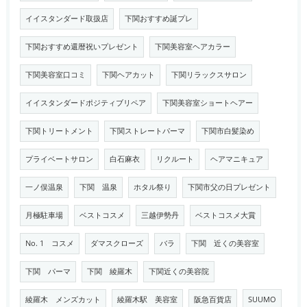
イイスタンダード取扱店
下関おすすめ誕プレ
下関おすすめ還暦祝いプレゼント
下関美容室ヘアカラー
下関美容室口コミ
下関ヘアカット
下関リラックスサロン
イイスタンダードポジティブリペア
下関美容室ショートヘアー
下関トリートメント
下関ストレートパーマ
下関市白髪染め
プライベートサロン
白石麻衣
リクルート
ヘアマニキュア
一ノ俣温泉
下関 温泉
ホタル祭り
下関市父の日プレゼント
月極駐車場
ベストコスメ
三越伊勢丹
ベストコスメ大賞
No. 1 コスメ
ダマスクローズ
バラ
下関 近くの美容室
下関 パーマ
下関 綾羅木
下関近くの美容院
綾羅木 メンズカット
綾羅木駅 美容室
阪急百貨店
SUUMO