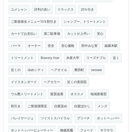
ユメシャン
評判の良い
リラックス
20％引き
ご新規様全メニュー10％割引き
シャンプー、トリートメント
カードでお支払い
第二駐車場
カットが上手い
安心
パーマ
オーナー
安全
安心価格
田中みな実
綾羅木駅
トリートメント
Bravery-hiar
水産大学
リーズナブル
近く
近くの
ゆめシティ
ヘアオイル
豊田町
seesaw
イイスタンダード
ヘアカラー
近くの美容院
ウル艶トリートメント
髪質改善
オススメ
地域密着型
割引き
ご新規様限定
白髪染め
白髪ぼかし
メンズ
バレイヤージュ
ツイストスパイラル
ブリーチ
ホットペッパー
ホットペッパービューティー
物価高騰
フェード
サラサラ