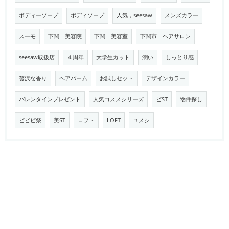
ボディーソープ
ボディソープ
人気，seesaw
メンズカラー
スーモ
下関 美容院
下関 美容室
下関市 ヘアサロン
seesaw取扱店
４周年
大学生カット
潤い
しっとり感
贅沢な香り
ヘアバーム
お試しセット
デザインカラー
バレンタインプレゼント
人気コスメシリーズ
ビST
物件探し
ビビビ祭
美ST
ロフト
LOFT
ユメシ