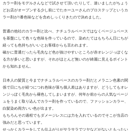
カラー剤をモデルさんなどで試させて頂いたりして、迷いましたがちょう
どお店がオープンする少し前にでたホーユーさんのプロステップというカ
ラー剤が1番色味などを含めしっくりきたので決めました。
普通の他社のカラー剤と比べ、ナチュラルベースではなくベージュベース
を基盤にして色々な色味を作っているので、染めたてはもちろん日にちが
経っても色持ちがいいとお客様からも言われます。
確かに普通だったら毛先など色が抜けやすいところが赤オレンジっぽくな
る方が多いと思いますが、それがほとんど無いのが綺麗に見えるポイント
かも知れません。
日本人の髪質と今までナチュラルベースのカラー剤だとメラニン色素の関
係で日にちが経つにつれ色味が落ち個人差はありますが、どうしてもオレ
ンジっぽく毛先から褪色してしまいますが、何年か前からの人気なベージ
ュをうまく取り込んでカラー剤を作っているので、ファッションカラー、
白髪染め両方いい色が出ます。
もちろんその過程でもダメージレスには力を入れているのでそこが当店の
強みだと思っています。
せっかくカラーをしても仕上がりがサラサラでツヤなどがないともったい