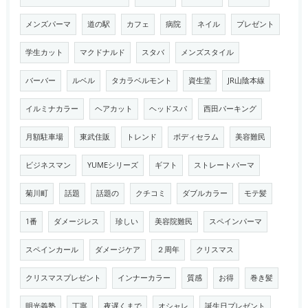
メンズパーマ
道の駅
カフェ
病院
ネイル
プレゼント
学生カット
マクドナルド
スタバ
メンズスタイル
バーバー
ルベル
タカラベルモント
資生堂
JR山陰本線
イルミナカラー
ヘアカット
ヘッドスパ
西田パーキング
月額駐車場
東武住販
トレンド
ボディセラム
美容難民
ビジネスマン
YUMEシリーズ
ギフト
ストレートパーマ
菊川町
話題
話題の
クチコミ
ダブルカラー
モテ髪
1番
ダメージレス
珍しい
美容院難民
スペインパーマ
スペインカール
ダメージケア
２周年
クリスマス
クリスマスプレゼント
インナーカラー
質感
お得
巻き髪
明光義塾
丁寧
夜遅くまで
オシャレ
誕生日プレゼント