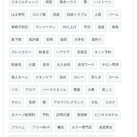
スタイルチェンジ
得意
積水ハウス
塾
ハイトーン
はま寿司
ゴルフ場
頭皮
頭皮トラブル
上質
バーム
車椅子対応
マンツーマン
刈り上げ
平日
温泉
角島
新下関
高評価
安岡
垢田
大学生
梨狩り
グレイカラー
飲食店
ヘアケア
百貨店
ネット予約
乾燥毛
介護
是非
大人女性
在宅ワーク
サロン専用
老人ホーム
スキンケア
染め
カレー
安らぎ
カール
ツヤ
アロマ
パーマスタイル
艶髪
大事
肩こり
サロン
長府
駅
アロマフレグランス
大丸
コロナ
ダメージ処理剤
予約
訪問介護
美容師
ビジネスホテル
プライム
フリーWi-Fi
幡生
カラー専門店
老若男女