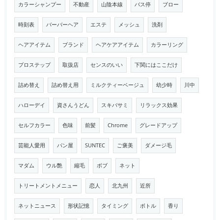
カラーシャンプー
不動産
山陰本線
バス停
ブロー
時刻表
バーバーヘア
エステ
メッシュ
洗剤
ヘアアイテム
ブランド
ヘアケアアイテム
カラーリング
プロステップ
取扱店
センスのいい
下関にはここだけ
詰め替え
詰め替え用
ミルクティーベージュ
幼少時
川中
ハローデイ
資さんうどん
スキバサミ
リラックス効果
セルフカラー
色味
前髪
Chrome
グレードアップ
芸能人愛用
パン屋
SUNTEC
ご褒美
ダメージ毛
マダム
ウル艶
縮毛
ボブ
ネット
トリートメントメニュー
恋人
北九州
近所
ネットニュース
形状記憶
タイミング
ボトル
香り