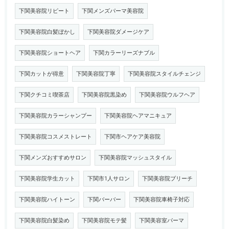
下関美容院リピート
下関メンズパーマ美容院
下関美容院白髪ぼかし
下関美容院ダメージケア
下関美容院ショートヘア
下関カラーリーズナブル
下関カットが得意
下関美容院丁寧
下関美容院スタイルチェンジ
下関クチコミ喫茶店
下関美容院黒染め
下関美容院ウルフヘア
下関美容院カラーシャンプー
下関美容院ヘアマニキュア
下関美容院コスメストレート
下関市ヘアケア美容院
下関メンズおすすめサロン
下関美容院マッシュスタイル
下関美容院学生カット
下関市1人サロン
下関美容院ブリーチ
下関美容院ハイトーン
下関バーバー
下関美容院車椅子対応
下関美容院白髪染め
下関美容院モテ髪
下関美容室パーマ