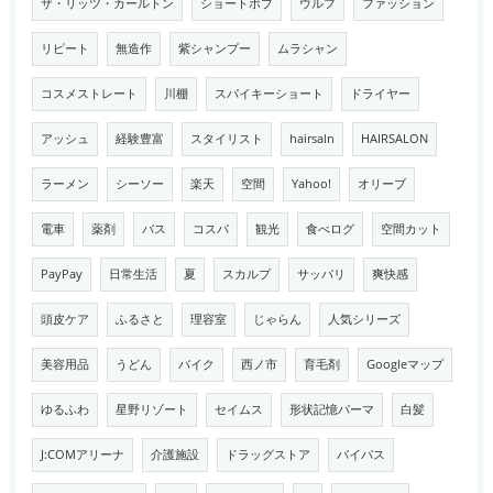
ザ・リッツ・カールトン
ショートボブ
ウルフ
ファッション
リピート
無造作
紫シャンプー
ムラシャン
コスメストレート
川棚
スパイキーショート
ドライヤー
アッシュ
経験豊富
スタイリスト
hairsaln
HAIRSALON
ラーメン
シーソー
楽天
空間
Yahoo!
オリーブ
電車
薬剤
バス
コスパ
観光
食べログ
空間カット
PayPay
日常生活
夏
スカルプ
サッパリ
爽快感
頭皮ケア
ふるさと
理容室
じゃらん
人気シリーズ
美容用品
うどん
バイク
西ノ市
育毛剤
Googleマップ
ゆるふわ
星野リゾート
セイムス
形状記憶パーマ
白髪
J:COMアリーナ
介護施設
ドラッグストア
バイパス