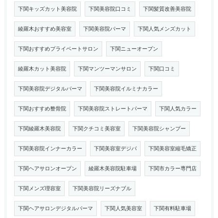
下関キッズカット美容院
下関美容院口コミ
下関髪質改善美容院
綾羅木おすすめ美容室
下関美容院パーマ
下関人気メンズカット
下関おすすめプライベートサロン
下関ニューオープン
綾羅木カット美容院
下関マンツーマンサロン
下関口コミ
下関美容院デジタルパーマ
下関美容院イルミナカラー
下関おすすめ整骨院
下関美容院ストレートパーマ
下関人気カラー
下関綾羅木美容院
下関クチコミ美容室
下関美容院シャンプー
下関美容院インナーカラー
下関美容室デジパ
下関美容室縮毛矯正
下関ヘアサロンオープン
綾羅木美容院駐車場
下関市カラー専門店
下関メンズ理容室
下関美容院リーズナブル
下関ヘアサロンデジタルパーマ
下関人気美容室
下関有料駐車場