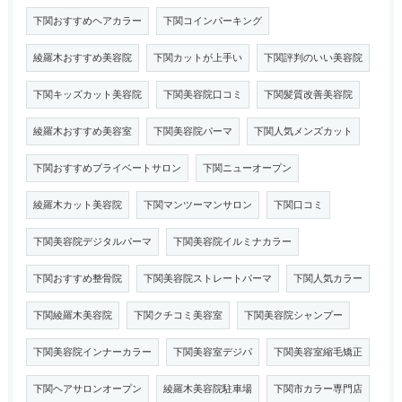
下関おすすめヘアカラー
下関コインパーキング
綾羅木おすすめ美容院
下関カットが上手い
下関評判のいい美容院
下関キッズカット美容院
下関美容院口コミ
下関髪質改善美容院
綾羅木おすすめ美容室
下関美容院パーマ
下関人気メンズカット
下関おすすめプライベートサロン
下関ニューオープン
綾羅木カット美容院
下関マンツーマンサロン
下関口コミ
下関美容院デジタルパーマ
下関美容院イルミナカラー
下関おすすめ整骨院
下関美容院ストレートパーマ
下関人気カラー
下関綾羅木美容院
下関クチコミ美容室
下関美容院シャンプー
下関美容院インナーカラー
下関美容室デジパ
下関美容室縮毛矯正
下関ヘアサロンオープン
綾羅木美容院駐車場
下関市カラー専門店