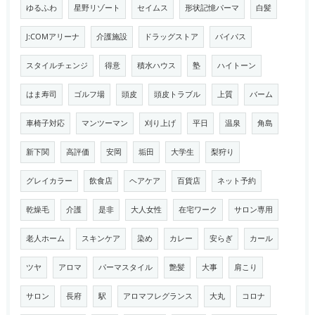
ゆるふわ
星野リゾート
セイムス
形状記憶パーマ
白髪
J:COMアリーナ
介護施設
ドラッグストア
バイパス
スタイルチェンジ
得意
積水ハウス
塾
ハイトーン
はま寿司
ゴルフ場
頭皮
頭皮トラブル
上質
バーム
車椅子対応
マンツーマン
刈り上げ
平日
温泉
角島
新下関
高評価
安岡
垢田
大学生
梨狩り
グレイカラー
飲食店
ヘアケア
百貨店
ネット予約
乾燥毛
介護
是非
大人女性
在宅ワーク
サロン専用
老人ホーム
スキンケア
染め
カレー
安らぎ
カール
ツヤ
アロマ
パーマスタイル
艶髪
大事
肩こり
サロン
長府
駅
アロマフレグランス
大丸
コロナ