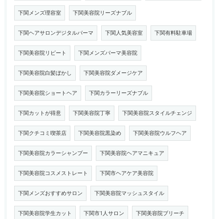
下関メンズ理容室
下関美容院リーズナブル
下関ヘアサロンデジタルパーマ
下関人気美容室
下関有料駐車場
下関美容院リピート
下関メンズパーマ美容院
下関美容院白髪ぼかし
下関美容院ダメージケア
下関美容院ショートヘア
下関カラーリーズナブル
下関カットが得意
下関美容院丁寧
下関美容院スタイルチェンジ
下関クチコミ喫茶店
下関美容院黒染め
下関美容院ウルフヘア
下関美容院カラーシャンプー
下関美容院ヘアマニキュア
下関美容院コスメストレート
下関市ヘアケア美容院
下関メンズおすすめサロン
下関美容院マッシュスタイル
下関美容院学生カット
下関市1人サロン
下関美容院ブリーチ