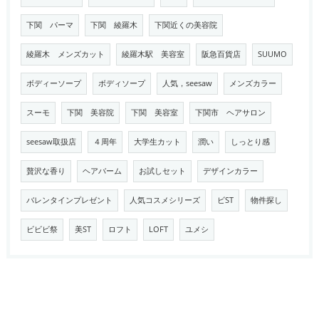
下関 パーマ
下関 綾羅木
下関近くの美容院
綾羅木 メンズカット
綾羅木駅 美容室
阪急百貨店
SUUMO
ボディーソープ
ボディソープ
人気，seesaw
メンズカラー
スーモ
下関 美容院
下関 美容室
下関市 ヘアサロン
seesaw取扱店
４周年
大学生カット
潤い
しっとり感
贅沢な香り
ヘアバーム
お試しセット
デザインカラー
バレンタインプレゼント
人気コスメシリーズ
ビST
物件探し
ビビビ祭
美ST
ロフト
LOFT
ユメシ