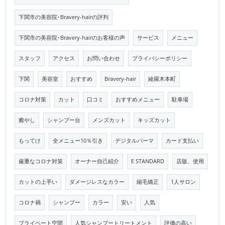
下関市の美容院･Bravery-hairの評判
下関市の美容院･Bravery-hairのお客様の声
サービス
メニュー
スタッフ
アクセス
お問い合わせ
プライバシーポリシー
下関
美容室
おすすめ
Bravery-hair
綾羅木本町
コロナ対策
カット
口コミ
おすすめメニュー
駐車場
癒やし
シャンプー台
メンズカット
キッズカット
もってけ
全メニュー10％引き
デジタルパーマ
カード支払い
厳重なコロナ対策
オーナー自己紹介
E STANDARD
店版、使用
カットの上手い
ダメージレスなカラー
縮毛矯正
1人サロン
コロナ禍
シャンプー
カラー
安い
人気
プライベート空間
人気シャンプートリートメント
評価の高い