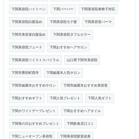
下関美容院ハイトーン
下関バーバー
下関美容院車椅子対応
下関美容院白髪染め
下関美容院モテ髪
下関美容室パーマ
下関市美容室白髪染め
下関美容院ダブルカラー
下関美容院フェード
下関おすすめヘアサロン
下関美容院ツイストスパイラル
山口県下関市美容院
下関市豊田町西市
下関綾羅木人気サロン
下関市綾羅木おすすめサロン
下関市綾羅木おすすめ美容室
下関おすすめギフト
下関人気プレゼント
下関人気ギフト
下関ホワイトデープレゼント
下関おすすめヘアオイル
下関母の日おすすめプレゼント
下関飲食店口コミ
下関ニューオープン美容院
下関美容院髪質改善