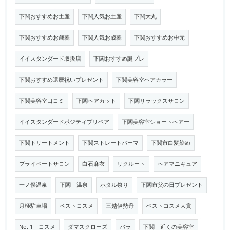
下関おすすめお土産
下関人気お土産
下関大丸
下関おすすめお歳暮
下関人気お歳暮
下関おすすめお中元
イイスタンダード取扱店
下関おすすめ誕プレ
下関おすすめ還暦祝いプレゼント
下関美容室ヘアカラー
下関美容室口コミ
下関ヘアカット
下関リラックスサロン
イイスタンダードポジティブリペア
下関美容室ショートヘアー
下関トリートメント
下関ストレートパーマ
下関市白髪染め
プライベートサロン
白石麻衣
リクルート
ヘアマニキュア
一ノ俣温泉
下関 温泉
ホタル祭り
下関市父の日プレゼント
月極駐車場
ベストコスメ
三越伊勢丹
ベストコスメ大賞
No. 1 コスメ
ダマスクローズ
バラ
下関 近くの美容室