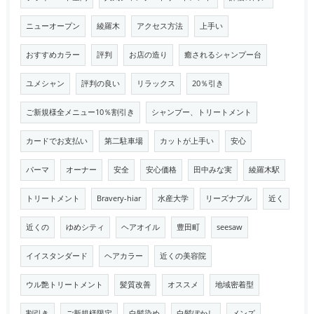
ニューオープン
綾羅木
アクセス方法
上手い
おすすめカラー
評判
お店の造り
癒されるシャンプー台
ユメシャン
評判の良い
リラックス
20％引き
ご新規様全メニュー10％割引き
シャンプー、トリートメント
カードでお支払い
第二駐車場
カットが上手い
安心
パーマ
オーナー
安全
安心価格
田中みな実
綾羅木駅
トリートメント
Bravery-hiar
水産大学
リーズナブル
近く
近くの
ゆめシティ
ヘアオイル
豊田町
seesaw
イイスタンダード
ヘアカラー
近くの美容院
ウル艶トリートメント
髪質改善
オススメ
地域密着型
割引き
ご新規様限定
白髪染め
白髪ぼかし
メンズ