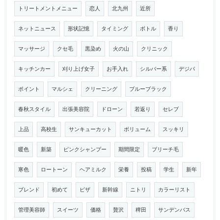
トリートメントメニュー
恋人
北九州
近所
ネットニュース
形状記憶
タイミング
ボトル
香り
マッサージ
クセ毛
黒染め
火の山
クリニック
キッチンカー
刈り上げ女子
お手入れ
シルバー系
デジパ
ポイント
マルシェ
クリーニング
ブルーブラック
春秋スタイル
出張美容院
ドローン
若返り
セレブ
上品
高校生
サンキューカット
ボリューム
スッキリ
暖色
新築
ピンクシャンプー
期間限定
ブリーチ毛
寒色
ロートーン
ヘアミルク
栄養
投稿
学生
新年
ブレンド
初めて
ピザ
新幹線
ニトリ
カラーリスト
管理美容師
スイーツ
価格
贅沢
稗田
サンデンバス