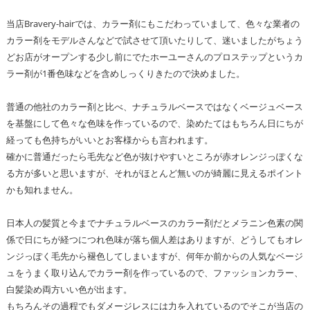
当店Bravery-hairでは、カラー剤にもこだわっていまして、色々な業者の
カラー剤をモデルさんなどで試させて頂いたりして、迷いましたがちょう
どお店がオープンする少し前にでたホーユーさんのプロステップというカ
ラー剤が1番色味などを含めしっくりきたので決めました。
普通の他社のカラー剤と比べ、ナチュラルベースではなくベージュベース
を基盤にして色々な色味を作っているので、染めたてはもちろん日にちが
経っても色持ちがいいとお客様からも言われます。
確かに普通だったら毛先など色が抜けやすいところが赤オレンジっぽくな
る方が多いと思いますが、それがほとんど無いのが綺麗に見えるポイント
かも知れません。
日本人の髪質と今までナチュラルベースのカラー剤だとメラニン色素の関
係で日にちが経つにつれ色味が落ち個人差はありますが、どうしてもオレ
ンジっぽく毛先から褪色してしまいますが、何年か前からの人気なベージ
ュをうまく取り込んでカラー剤を作っているので、ファッションカラー、
白髪染め両方いい色が出ます。
もちろんその過程でもダメージレスには力を入れているのでそこが当店の