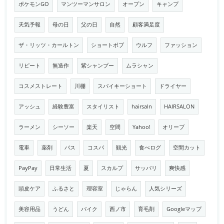
ポケモンGO
マンツーマンサロン
オープン
キャンプ
天気予報
母の日
父の日
自然
顧客満足度
ザ・リッツ・カールトン
ショートボブ
ウルフ
ファッション
リピート
無造作
紫シャンプー
ムラシャン
コスメストレート
川棚
スパイキーショート
ドライヤー
アッシュ
経験豊富
スタイリスト
hairsaln
HAIRSALON
ラーメン
シーソー
楽天
空間
Yahoo!
オリーブ
電車
薬剤
バス
コスパ
観光
食べログ
空間カット
PayPay
日常生活
夏
スカルプ
サッパリ
爽快感
頭皮ケア
ふるさと
理容室
じゃらん
人気シリーズ
美容用品
うどん
バイク
西ノ市
育毛剤
Googleマップ