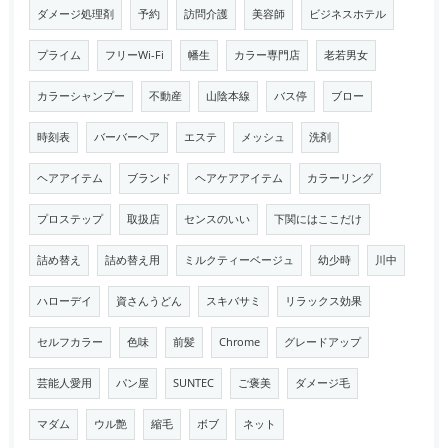
ダメージ処理剤
予約
訪問介護
美容師
ビジネスホテル
プライム
フリーWi-Fi
幡生
カラー専門店
老若男女
カラーシャンプー
不動産
山陰本線
バス停
ブロー
時刻表
バーバーヘア
エステ
メッシュ
洗剤
ヘアアイテム
ブランド
ヘアケアアイテム
カラーリング
プロステップ
取扱店
センスのいい
下関にはここだけ
詰め替え
詰め替え用
ミルクティーベージュ
幼少時
川中
ハローデイ
資さんうどん
スキバサミ
リラックス効果
セルフカラー
色味
前髪
Chrome
グレードアップ
芸能人愛用
パン屋
SUNTEC
ご褒美
ダメージ毛
マダム
ウル艶
縮毛
ボブ
ネット