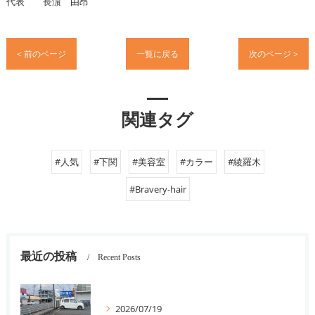
代表 長濵 由昂
< 前のページ
一覧に戻る
次のページ >
関連タグ
#人気
#下関
#美容室
#カラー
#綾羅木
#Bravery-hair
最近の投稿
Recent Posts
2026/07/19