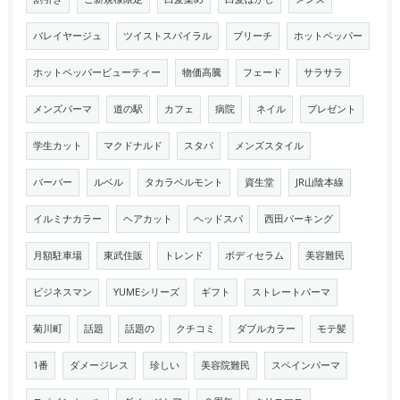
バレイヤージュ
ツイストスパイラル
ブリーチ
ホットペッパー
ホットペッパービューティー
物価高騰
フェード
サラサラ
メンズパーマ
道の駅
カフェ
病院
ネイル
プレゼント
学生カット
マクドナルド
スタバ
メンズスタイル
バーバー
ルベル
タカラベルモント
資生堂
JR山陰本線
イルミナカラー
ヘアカット
ヘッドスパ
西田パーキング
月額駐車場
東武住販
トレンド
ボディセラム
美容難民
ビジネスマン
YUMEシリーズ
ギフト
ストレートパーマ
菊川町
話題
話題の
クチコミ
ダブルカラー
モテ髪
1番
ダメージレス
珍しい
美容院難民
スペインパーマ