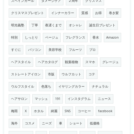
スペインカール
ダメージケア
２周年
クリスマス
クリスマスプレゼント
インナーカラー
質感
お得
巻き髪
明光義塾
丁寧
夜遅くまで
オシャレ
誕生日プレゼント
特別
しっとり
ベージュ
フレグランス
香水
Amazon
すぐに
パソコン
美容学校
フルーツ
プロ
ヘアスタイル
ヘアカタログ
観葉植物
スマホ
グレージュ
ストレートアイロン
市販
ウルフカット
コテ
ウルフスタイル
色落ち
イヤリングカラー
ナチュラル
ヘアサロン
マッシュ
191
インスタグラム
ニュース
梅雨
X
ホタル
綺麗
SNS
コーヒー
facebook
海外
コスメ
ニーズ
車
ショート
低価格