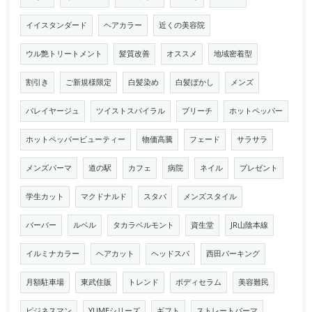
イイスタンダード
ヘアカラー
近くの美容院
ウル艶トリートメント
髪質改善
オススメ
地域密着型
割引き
ご新規様限定
白髪染め
白髪ぼかし
メンズ
バレイヤージュ
ツイストスパイラル
ブリーチ
ホットペッパー
ホットペッパービューティー
物価高騰
フェード
サラサラ
メンズパーマ
道の駅
カフェ
病院
ネイル
プレゼント
学生カット
マクドナルド
スタバ
メンズスタイル
バーバー
ルベル
タカラベルモント
資生堂
JR山陰本線
イルミナカラー
ヘアカット
ヘッドスパ
西田パーキング
月額駐車場
東武住販
トレンド
ボディセラム
美容難民
ビジネスマン
YUMEシリーズ
ギフト
ストレートパーマ