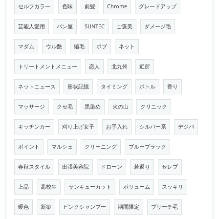
セルフカラー
色味
前髪
Chrome
グレードアップ
芸能人愛用
パン屋
SUNTEC
ご褒美
ダメージ毛
マダム
ウル艶
縮毛
ボブ
ネット
トリートメントメニュー
恋人
北九州
近所
ネットニュース
形状記憶
タイミング
ボトル
香り
マッサージ
クセ毛
黒染め
火の山
クリニック
キッチンカー
刈り上げ女子
お手入れ
シルバー系
デジパ
ポイント
マルシェ
クリーニング
ブルーブラック
春秋スタイル
出張美容院
ドローン
若返り
セレブ
上品
高校生
サンキューカット
ボリューム
スッキリ
暖色
新築
ピンクシャンプー
期間限定
ブリーチ毛