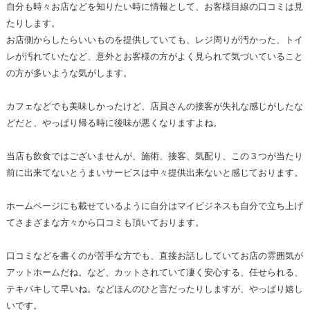
自分も時々お店などを知りたい時に情報として、お客様目線の口コミは見
たりします。
お店側からしたらいいものを提供していても、レジ周りが汚かった、トイ
レが汚れていたなど、意外とお客様の方がよく見られて気づいていること
の方が多いような気がします。
カフェなどでも美味しかったけど、店員さんの接客が失礼な感じがしたな
どだと、やっぱり帰る時に後味が悪くなりますよね。
当店も飲食ではございませんが、施術、接客、気配り、この３つが当たり
前に出来てないとうまいサービスは中々提供出来ないと感じております。
ホームページにも載せているように自分はマイビジネスも自分で立ち上げ
てさまざまな方々から口コミも頂いております。
口コミなどを書くのが苦手な方でも、直接お話ししていてお店の雰囲気が
アットホームだね。など、カットされていて凄く安心する、任せられる、
テキパキして早いね。などほんのひと言だったりしますが、やっぱり嬉し
いです。