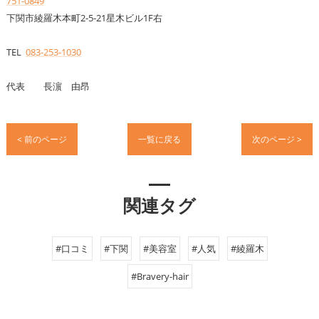
751-0849
下関市綾羅木本町2-5-21星木ビル1F右
TEL
083-253-1030
代表 長濵 由昂
< 前のページ
一覧に戻る
次のページ >
関連タグ
#口コミ
#下関
#美容室
#人気
#綾羅木
#Bravery-hair