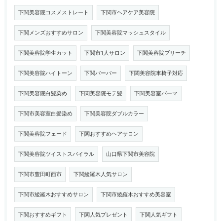
下関美容院コスメストレート
下関市ヘアケア美容院
下関メンズおすすめサロン
下関美容院マッシュスタイル
下関美容院学生カット
下関市1人サロン
下関美容院ブリーチ
下関美容院ハイトーン
下関バーバー
下関美容院車椅子対応
下関美容院白髪染め
下関美容院モテ髪
下関美容室パーマ
下関市美容室白髪染め
下関美容院ダブルカラー
下関美容院フェード
下関おすすめヘアサロン
下関美容院ツイストスパイラル
山口県下関市美容院
下関市豊田町西市
下関綾羅木人気サロン
下関市綾羅木おすすめサロン
下関市綾羅木おすすめ美容室
下関おすすめギフト
下関人気プレゼント
下関人気ギフト