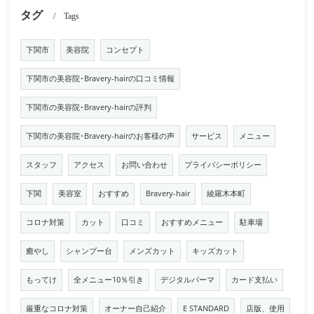
タグ
Tags
下関市
美容院
コンセプト
下関市の美容院･Bravery-hairの口コミ情報
下関市の美容院･Bravery-hairの評判
下関市の美容院･Bravery-hairのお客様の声
サービス
メニュー
スタッフ
アクセス
お問い合わせ
プライバシーポリシー
下関
美容室
おすすめ
Bravery-hair
綾羅木本町
コロナ対策
カット
口コミ
おすすめメニュー
駐車場
癒やし
シャンプー台
メンズカット
キッズカット
もってけ
全メニュー10％引き
デジタルパーマ
カード支払い
厳重なコロナ対策
オーナー自己紹介
E STANDARD
店版、使用