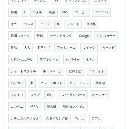
ヘアサロン
マッシュ
191
インスタグラム
ニュース
梅雨
X
ホタル
綺麗
SNS
コーヒー
facebook
海外
コスメ
ニーズ
車
ショート
低価格
韓国スタイル
野球
カウンセリング
Google
くすみカラー
雑誌
大人
ドライブ
アットホーム
ウイッグ
カーナビ
サロン仕上がり
スマホゲーム
YouTube
ホテル
ショートスタイル
ホームページ
乾燥予防
ハイライト
バリカン
梨
パワースポット
カットモデル
高級感
まとまり
ローズ
癒し
スパイラルパーマ
ホームケア
コンビニ
子ども
記念日
韓国風スタイル
ナチュラルスタイル
スタイリング剤
Yahoo
アプリ