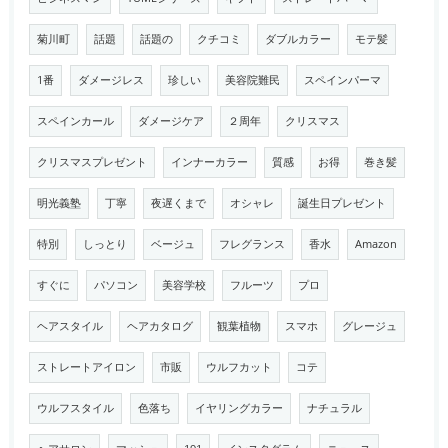
菊川町
話題
話題の
クチコミ
ダブルカラー
モテ髪
1番
ダメージレス
珍しい
美容院難民
スペインパーマ
スペインカール
ダメージケア
２周年
クリスマス
クリスマスプレゼント
インナーカラー
質感
お得
巻き髪
明光義塾
丁寧
夜遅くまで
オシャレ
誕生日プレゼント
特別
しっとり
ベージュ
フレグランス
香水
Amazon
すぐに
パソコン
美容学校
フルーツ
プロ
ヘアスタイル
ヘアカタログ
観葉植物
スマホ
グレージュ
ストレートアイロン
市販
ウルフカット
コテ
ウルフスタイル
色落ち
イヤリングカラー
ナチュラル