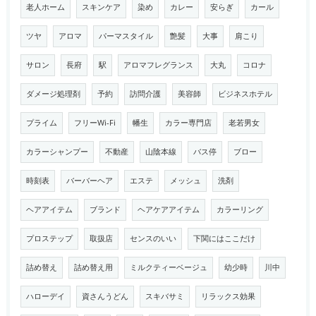
老人ホーム
スキンケア
染め
カレー
安らぎ
カール
ツヤ
アロマ
パーマスタイル
艶髪
大事
肩こり
サロン
長府
駅
アロマフレグランス
大丸
コロナ
ダメージ処理剤
予約
訪問介護
美容師
ビジネスホテル
プライム
フリーWi-Fi
幡生
カラー専門店
老若男女
カラーシャンプー
不動産
山陰本線
バス停
ブロー
時刻表
バーバーヘア
エステ
メッシュ
洗剤
ヘアアイテム
ブランド
ヘアケアアイテム
カラーリング
プロステップ
取扱店
センスのいい
下関にはここだけ
詰め替え
詰め替え用
ミルクティーベージュ
幼少時
川中
ハローデイ
資さんうどん
スキバサミ
リラックス効果