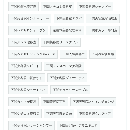
下関綾羅木美容院
下関クチコミ美容室
下関美容院シャンプー
下関美容院インナーカラー
下関美容室デジパ
下関美容室縮毛矯正
下関ヘアサロンオープン
綾羅木美容院駐車場
下関市カラー専門店
下関メンズ理容室
下関美容院リーズナブル
下関ヘアサロンデジタルパーマ
下関人気美容室
下関有料駐車場
下関美容院リピート
下関メンズパーマ美容院
下関美容院白髪ぼかし
下関美容院ダメージケア
下関美容院ショートヘア
下関カラーリーズナブル
下関カットが得意
下関美容院丁寧
下関美容院スタイルチェンジ
下関クチコミ喫茶店
下関美容院黒染め
下関美容院ウルフヘア
下関美容院カラーシャンプー
下関美容院ヘアマニキュア