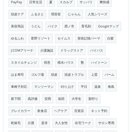
PayPay
日常生活
夏
スカルプ
サッパリ
爽快感
頭皮ケア
ふるさと
理容室
じゃらん
人気シリーズ
美容用品
うどん
バイク
西ノ市
育毛剤
Googleマップ
ゆるふわ
星野リゾート
セイムス
形状記憶パーマ
白髪
J:COMアリーナ
介護施設
ドラッグストア
バイパス
スタイルチェンジ
得意
積水ハウス
塾
ハイトーン
はま寿司
ゴルフ場
頭皮
頭皮トラブル
上質
バーム
車椅子対応
マンツーマン
刈り上げ
平日
温泉
角島
新下関
高評価
安岡
垢田
大学生
梨狩り
グレイカラー
飲食店
ヘアケア
百貨店
ネット予約
乾燥毛
介護
是非
大人女性
在宅ワーク
サロン専用