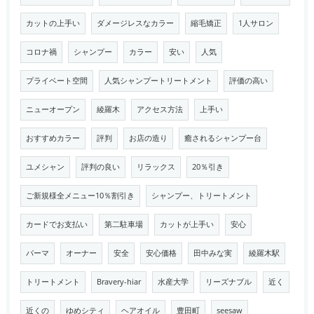
カットの上手い
ダメージレスなカラー
縮毛矯正
1人サロン
コロナ禍
シャンプー
カラー
安い
人気
プライベート空間
人気シャンプートリートメント
評価の高い
ニューオープン
綾羅木
アクセス方法
上手い
おすすめカラー
評判
お店の造り
癒されるシャンプー台
ユメシャン
評判の良い
リラックス
20％引き
ご新規様全メニュー10％割引き
シャンプー、トリートメント
カードでお支払い
第二駐車場
カットが上手い
安心
パーマ
オーナー
安全
安心価格
田中みな実
綾羅木駅
トリートメント
Bravery-hiar
水産大学
リーズナブル
近く
近くの
ゆめシティ
ヘアオイル
豊田町
seesaw