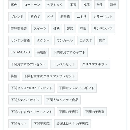
寒色
ロートーン
ヘアミルク
栄養
投稿
学生
新年
ブレンド
初めて
ピザ
新幹線
ニトリ
カラーリスト
管理美容師
スイーツ
価格
贅沢
稗田
サンデンバス
サンデン交通
タクシー
ワンカール
エクステ
関門
E STANDARD
海響館
下関市おすすめギフト
下関おすすめプレゼント
トラベルセット
クリスマスギフト
男性
下関おすすめクリスマスプレゼント
下関センスのいいプレゼント
下関センスのいいギフト
下関人気ヘアオイル
下関人気ヘアケア商品
下関おすすめトリートメント
下関の美容院
下関の美容室
下関カット
下関美容院
綾羅木駅からの美容院