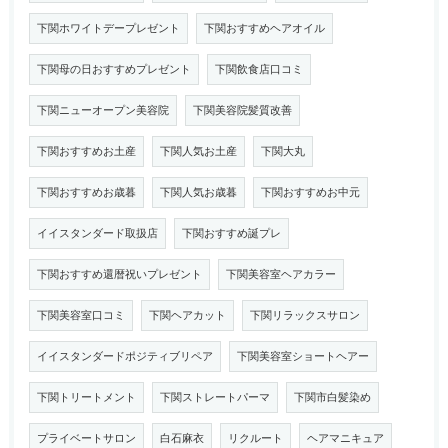
下関ホワイトデープレゼント
下関おすすめヘアオイル
下関母の日おすすめプレゼント
下関飲食店口コミ
下関ニューオープン美容院
下関美容院髪質改善
下関おすすめお土産
下関人気お土産
下関大丸
下関おすすめお歳暮
下関人気お歳暮
下関おすすめお中元
イイスタンダード取扱店
下関おすすめ誕プレ
下関おすすめ還暦祝いプレゼント
下関美容室ヘアカラー
下関美容室口コミ
下関ヘアカット
下関リラックスサロン
イイスタンダードポジティブリペア
下関美容室ショートヘアー
下関トリートメント
下関ストレートパーマ
下関市白髪染め
プライベートサロン
白石麻衣
リクルート
ヘアマニキュア