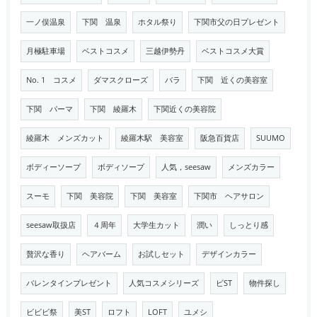
一ノ俣温泉
下関 温泉
ホタル祭り
下関市父の日プレゼント
月極駐車場
ベストコスメ
三越伊勢丹
ベストコスメ大賞
No. 1 コスメ
ダマスクローズ
バラ
下関 近くの美容室
下関 パーマ
下関 綾羅木
下関近くの美容院
綾羅木 メンズカット
綾羅木駅 美容室
阪急百貨店
SUUMO
ボディーソープ
ボディソープ
人気，seesaw
メンズカラー
スーモ
下関 美容院
下関 美容室
下関市 ヘアサロン
seesaw取扱店
４周年
大学生カット
潤い
しっとり感
贅沢な香り
ヘアバーム
お試しセット
デザインカラー
バレンタインプレゼント
人気コスメシリーズ
ビST
物件探し
ビビビ祭
美ST
ロフト
LOFT
ユメシ