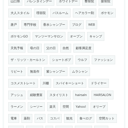
山口県
バレンタインデー
ホワイトデー
整骨院
接骨院
大人スタイル
理容院
バスルーム
ヘアカラー剤
ポケモン
唐戸
専門学校
香水シャンプー
ブログ
WEB
ポケモンGO
マンツーマンサロン
オープン
キャンプ
天気予報
母の日
父の日
自然
顧客満足度
ザ・リッツ・カールトン
ショートボブ
ウルフ
ファッション
リピート
無造作
紫シャンプー
ムラシャン
コスメストレート
川棚
スパイキーショート
ドライヤー
アッシュ
経験豊富
スタイリスト
hairsaln
HAIRSALON
ラーメン
シーソー
楽天
空間
Yahoo!
オリーブ
電車
薬剤
バス
コスパ
観光
食べログ
空間カット