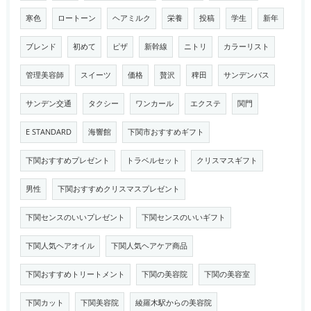
寒色
ロートーン
ヘアミルク
栄養
投稿
学生
新年
ブレンド
初めて
ピザ
新幹線
ニトリ
カラーリスト
管理美容師
スイーツ
価格
贅沢
稗田
サンデンバス
サンデン交通
タクシー
ワンカール
エクステ
関門
E STANDARD
海響館
下関市おすすめギフト
下関おすすめプレゼント
トラベルセット
クリスマスギフト
男性
下関おすすめクリスマスプレゼント
下関センスのいいプレゼント
下関センスのいいギフト
下関人気ヘアオイル
下関人気ヘアケア商品
下関おすすめトリートメント
下関の美容院
下関の美容室
下関カット
下関美容院
綾羅木駅からの美容院