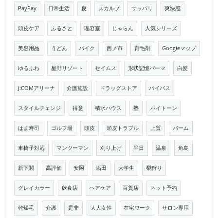
PayPay
日常生活
夏
スカルプ
サッパリ
爽快感
頭皮ケア
ふるさと
理容室
じゃらん
人気シリーズ
美容用品
うどん
バイク
西ノ市
育毛剤
Googleマップ
ゆるふわ
星野リゾート
セイムス
形状記憶パーマ
白髪
J:COMアリーナ
介護施設
ドラッグストア
バイパス
スタイルチェンジ
得意
積水ハウス
塾
ハイトーン
はま寿司
ゴルフ場
頭皮
頭皮トラブル
上質
バーム
車椅子対応
マンツーマン
刈り上げ
平日
温泉
角島
新下関
高評価
安岡
垢田
大学生
梨狩り
グレイカラー
飲食店
ヘアケア
百貨店
ネット予約
乾燥毛
介護
是非
大人女性
在宅ワーク
サロン専用