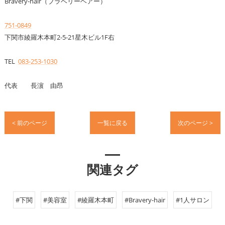
Bravery-hair（ブラベリーヘアー）
751-0849
下関市綾羅木本町2-5-21星木ビル1F右
TEL
083-253-1030
代表 長濵 由昂
< 前のページ
一覧に戻る
次のページ >
関連タグ
#下関
#美容室
#綾羅木本町
#Bravery-hair
#1人サロン