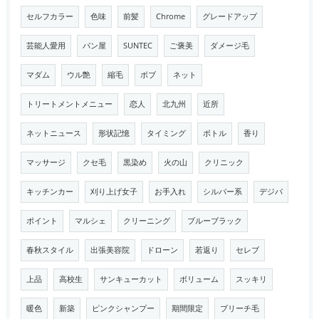
セルフカラー
色味
前髪
Chrome
グレードアップ
芸能人愛用
パン屋
SUNTEC
ご褒美
ダメージ毛
マダム
ウル艶
縮毛
ボブ
ネット
トリートメントメニュー
恋人
北九州
近所
ネットニュース
形状記憶
タイミング
ボトル
香り
マッサージ
クセ毛
黒染め
火の山
クリニック
キッチンカー
刈り上げ女子
お手入れ
シルバー系
デジパ
ポイント
マルシェ
クリーニング
ブルーブラック
春秋スタイル
出張美容院
ドローン
若返り
セレブ
上品
高校生
サンキューカット
ボリューム
スッキリ
暖色
新築
ピンクシャンプー
期間限定
ブリーチ毛