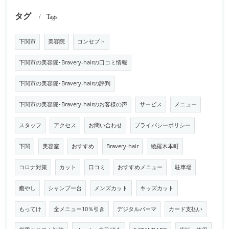
タグ
Tags
下関市
美容院
コンセプト
下関市の美容院･Bravery-hairの口コミ情報
下関市の美容院･Bravery-hairの評判
下関市の美容院･Bravery-hairのお客様の声
サービス
メニュー
スタッフ
アクセス
お問い合わせ
プライバシーポリシー
下関
美容室
おすすめ
Bravery-hair
綾羅木本町
コロナ対策
カット
口コミ
おすすめメニュー
駐車場
癒やし
シャンプー台
メンズカット
キッズカット
もってけ
全メニュー10％引き
デジタルパーマ
カード支払い