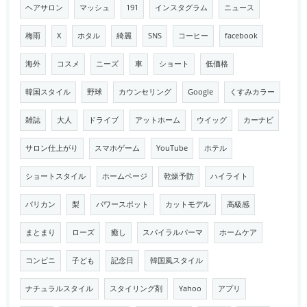
ヘアサロン
マッシュ
191
インスタグラム
ニュース
梅雨
X
ホタル
綺麗
SNS
コーヒー
facebook
海外
コスメ
ニーズ
車
ショート
低価格
韓国スタイル
野球
カウンセリング
Google
くすみカラー
雑誌
大人
ドライブ
アットホーム
ウイッグ
カーナビ
サロン仕上がり
スマホゲーム
YouTube
ホテル
ショートスタイル
ホームページ
乾燥予防
ハイライト
バリカン
梨
パワースポット
カットモデル
高級感
まとまり
ローズ
癒し
スパイラルパーマ
ホームケア
コンビニ
子ども
記念日
韓国風スタイル
ナチュラルスタイル
スタイリング剤
Yahoo
アプリ