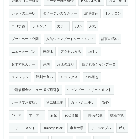
厳重なコロナ対策
オーナー自己紹介
E STANDARD
店版、使用
カットの上手い
ダメージレスなカラー
縮毛矯正
1人サロン
コロナ禍
シャンプー
カラー
安い
人気
プライベート空間
人気シャンプートリートメント
評価の高い
ニューオープン
綾羅木
アクセス方法
上手い
おすすめカラー
評判
お店の造り
癒されるシャンプー台
ユメシャン
評判の良い
リラックス
20％引き
ご新規様全メニュー10％割引き
シャンプー、トリートメント
カードでお支払い
第二駐車場
カットが上手い
安心
パーマ
オーナー
安全
安心価格
田中みな実
綾羅木駅
トリートメント
Bravery-hiar
水産大学
リーズナブル
近く