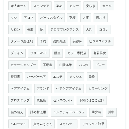
老人ホーム
スキンケア
染め
カレー
安らぎ
カール
ツヤ
アロマ
パーマスタイル
艶髪
大事
肩こり
サロン
長府
駅
アロマフレグランス
大丸
コロナ
ダメージ処理剤
予約
訪問介護
美容師
ビジネスホテル
プライム
フリーWi-Fi
幡生
カラー専門店
老若男女
カラーシャンプー
不動産
山陰本線
バス停
ブロー
時刻表
バーバーヘア
エステ
メッシュ
洗剤
ヘアアイテム
ブランド
ヘアケアアイテム
カラーリング
プロステップ
取扱店
センスのいい
下関にはここだけ
詰め替え
詰め替え用
ミルクティーベージュ
幼少時
川中
ハローデイ
資さんうどん
スキバサミ
リラックス効果