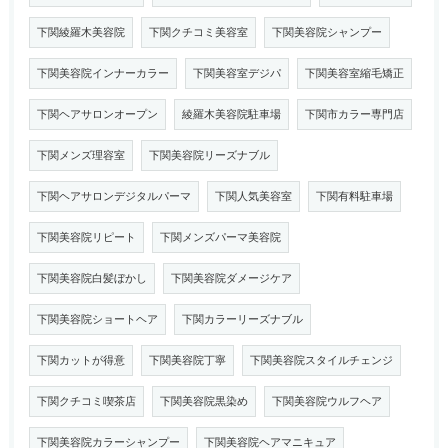
下関綾羅木美容院
下関クチコミ美容室
下関美容院シャンプー
下関美容院インナーカラー
下関美容室デジパ
下関美容室縮毛矯正
下関ヘアサロンオープン
綾羅木美容院駐車場
下関市カラー専門店
下関メンズ理容室
下関美容院リーズナブル
下関ヘアサロンデジタルパーマ
下関人気美容室
下関有料駐車場
下関美容院リピート
下関メンズパーマ美容院
下関美容院白髪ぼかし
下関美容院ダメージケア
下関美容院ショートヘア
下関カラーリーズナブル
下関カットが得意
下関美容院丁寧
下関美容院スタイルチェンジ
下関クチコミ喫茶店
下関美容院黒染め
下関美容院ウルフヘア
下関美容院カラーシャンプー
下関美容院ヘアマニキュア