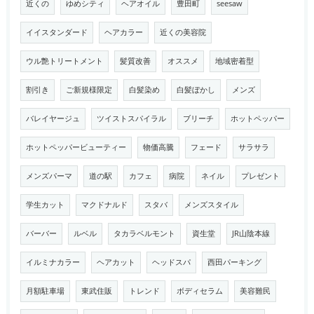
近くの
ゆめシティ
ヘアオイル
豊田町
seesaw
イイスタンダード
ヘアカラー
近くの美容院
ウル艶トリートメント
髪質改善
オススメ
地域密着型
割引き
ご新規様限定
白髪染め
白髪ぼかし
メンズ
バレイヤージュ
ツイストスパイラル
ブリーチ
ホットペッパー
ホットペッパービューティー
物価高騰
フェード
サラサラ
メンズパーマ
道の駅
カフェ
病院
ネイル
プレゼント
学生カット
マクドナルド
スタバ
メンズスタイル
バーバー
ルベル
タカラベルモント
資生堂
JR山陰本線
イルミナカラー
ヘアカット
ヘッドスパ
西田パーキング
月額駐車場
東武住販
トレンド
ボディセラム
美容難民