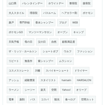
山口県
バレンタインデー
ホワイトデー
整骨院
接骨院
大人スタイル
理容院
バスルーム
ヘアカラー剤
ポケモン
唐戸
専門学校
香水シャンプー
ブログ
WEB
ポケモンGO
マンツーマンサロン
オープン
キャンプ
天気予報
母の日
父の日
自然
顧客満足度
ザ・リッツ・カールトン
ショートボブ
ウルフ
ファッション
リピート
無造作
紫シャンプー
ムラシャン
コスメストレート
川棚
スパイキーショート
ドライヤー
アッシュ
経験豊富
スタイリスト
hairsaln
HAIRSALON
ラーメン
シーソー
楽天
空間
Yahoo!
オリーブ
電車
薬剤
バス
コスパ
観光
食べログ
空間カット