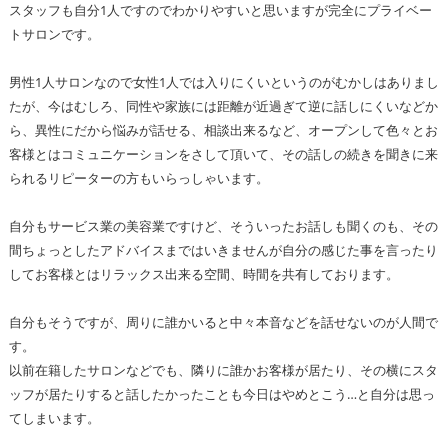
スタッフも自分1人ですのでわかりやすいと思いますが完全にプライベー
トサロンです。
男性1人サロンなので女性1人では入りにくいというのがむかしはありまし
たが、今はむしろ、同性や家族には距離が近過ぎて逆に話しにくいなどか
ら、異性にだから悩みが話せる、相談出来るなど、オープンして色々とお
客様とはコミュニケーションをさして頂いて、その話しの続きを聞きに来
られるリピーターの方もいらっしゃいます。
自分もサービス業の美容業ですけど、そういったお話しも聞くのも、その
間ちょっとしたアドバイスまではいきませんが自分の感じた事を言ったり
してお客様とはリラックス出来る空間、時間を共有しております。
自分もそうですが、周りに誰かいると中々本音などを話せないのが人間で
す。
以前在籍したサロンなどでも、隣りに誰かお客様が居たり、その横にスタ
ッフが居たりすると話したかったことも今日はやめとこう…と自分は思っ
てしまいます。