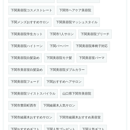
下関美容院コスメストレート
下関市ヘアケア美容院
下関メンズおすすめサロン
下関美容院マッシュスタイル
下関美容院学生カット
下関市1人サロン
下関美容院ブリーチ
下関美容院ハイトーン
下関バーバー
下関美容院車椅子対応
下関美容院白髪染め
下関美容院モテ髪
下関美容室パーマ
下関市美容室白髪染め
下関美容院ダブルカラー
下関美容院フェード
下関おすすめヘアサロン
下関美容院ツイストスパイラル
山口県下関市美容院
下関市豊田町西市
下関綾羅木人気サロン
下関市綾羅木おすすめサロン
下関市綾羅木おすすめ美容室
下関おすすめギフト
下関人気プレゼント
下関人気ギフト