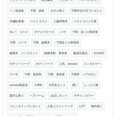
プライベートサロン
白石麻衣
リクルート
ヘアマニキュア
一ノ俣温泉
下関 温泉
ホタル祭り
下関市父の日プレゼント
月極駐車場
ベストコスメ
三越伊勢丹
ベストコスメ大賞
No. 1 コスメ
ダマスクローズ
バラ
下関 近くの美容室
下関 パーマ
下関 綾羅木
下関近くの美容院
綾羅木 メンズカット
綾羅木駅 美容室
阪急百貨店
SUUMO
ボディーソープ
ボディソープ
人気，seesaw
メンズカラー
スーモ
下関 美容院
下関 美容室
下関市 ヘアサロン
seesaw取扱店
４周年
大学生カット
潤い
しっとり感
贅沢な香り
ヘアバーム
お試しセット
デザインカラー
バレンタインプレゼント
人気コスメシリーズ
ビST
物件探し