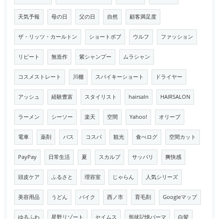
天気予報
母の日
父の日
自然
顧客満足度
ザ・リッツ・カールトン
ショートボブ
ウルフ
ファッション
リピート
無造作
紫シャンプー
ムラシャン
コスメストレート
川棚
スパイキーショート
ドライヤー
アッシュ
経験豊富
スタイリスト
hairsaln
HAIRSALON
ラーメン
シーソー
楽天
空間
Yahoo!
オリーブ
電車
薬剤
バス
コスパ
観光
食べログ
空間カット
PayPay
日常生活
夏
スカルプ
サッパリ
爽快感
頭皮ケア
ふるさと
理容室
じゃらん
人気シリーズ
美容用品
うどん
バイク
西ノ市
育毛剤
Googleマップ
ゆるふわ
星野リゾート
セイムス
形状記憶パーマ
白髪