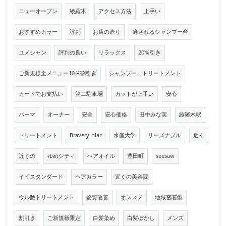
ニューオープン
綾羅木
アクセス方法
上手い
おすすめカラー
評判
お店の造り
癒されるシャンプー台
ユメシャン
評判の良い
リラックス
20％引き
ご新規様全メニュー10％割引き
シャンプー、トリートメント
カードでお支払い
第二駐車場
カットが上手い
安心
パーマ
オーナー
安全
安心価格
田中みな実
綾羅木駅
トリートメント
Bravery-hiar
水産大学
リーズナブル
近く
近くの
ゆめシティ
ヘアオイル
豊田町
seesaw
イイスタンダード
ヘアカラー
近くの美容院
ウル艶トリートメント
髪質改善
オススメ
地域密着型
割引き
ご新規様限定
白髪染め
白髪ぼかし
メンズ