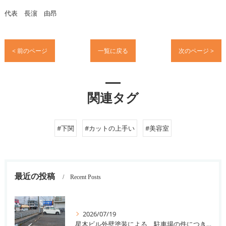
代表 長濵 由昂
< 前のページ
一覧に戻る
次のページ >
関連タグ
#下関
#カットの上手い
#美容室
最近の投稿
Recent Posts
2026/07/19
星木ビル外壁塗装による、駐車場の件につきまして。