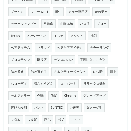
プライム
フリーWi-Fi
幡生
カラー専門店
老若男女
カラーシャンプー
不動産
山陰本線
バス停
ブロー
時刻表
バーバーヘア
エステ
メッシュ
洗剤
ヘアアイテム
ブランド
ヘアケアアイテム
カラーリング
プロステップ
取扱店
センスのいい
下関にはここだけ
詰め替え
詰め替え用
ミルクティーベージュ
幼少時
川中
ハローデイ
資さんうどん
スキバサミ
リラックス効果
セルフカラー
色味
前髪
Chrome
グレードアップ
芸能人愛用
パン屋
SUNTEC
ご褒美
ダメージ毛
マダム
ウル艶
縮毛
ボブ
ネット