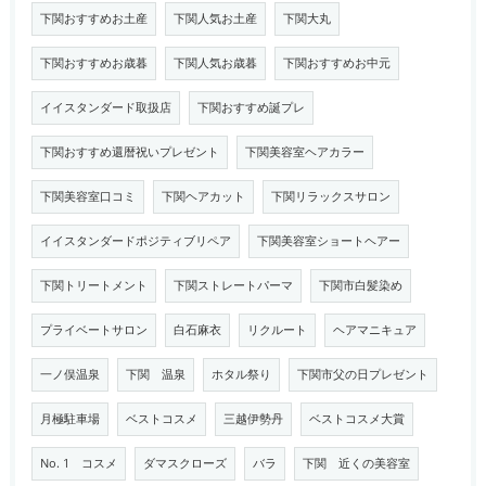
下関おすすめお土産
下関人気お土産
下関大丸
下関おすすめお歳暮
下関人気お歳暮
下関おすすめお中元
イイスタンダード取扱店
下関おすすめ誕プレ
下関おすすめ還暦祝いプレゼント
下関美容室ヘアカラー
下関美容室口コミ
下関ヘアカット
下関リラックスサロン
イイスタンダードポジティブリペア
下関美容室ショートヘアー
下関トリートメント
下関ストレートパーマ
下関市白髪染め
プライベートサロン
白石麻衣
リクルート
ヘアマニキュア
一ノ俣温泉
下関 温泉
ホタル祭り
下関市父の日プレゼント
月極駐車場
ベストコスメ
三越伊勢丹
ベストコスメ大賞
No. 1 コスメ
ダマスクローズ
バラ
下関 近くの美容室