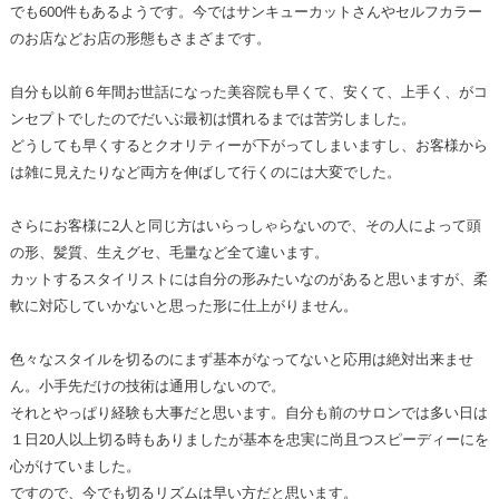
でも600件もあるようです。今ではサンキューカットさんやセルフカラー
のお店などお店の形態もさまざまです。
自分も以前６年間お世話になった美容院も早くて、安くて、上手く、がコ
ンセプトでしたのでだいぶ最初は慣れるまでは苦労しました。
どうしても早くするとクオリティーが下がってしまいますし、お客様から
は雑に見えたりなど両方を伸ばして行くのには大変でした。
さらにお客様に2人と同じ方はいらっしゃらないので、その人によって頭
の形、髪質、生えグセ、毛量など全て違います。
カットするスタイリストには自分の形みたいなのがあると思いますが、柔
軟に対応していかないと思った形に仕上がりません。
色々なスタイルを切るのにまず基本がなってないと応用は絶対出来ませ
ん。小手先だけの技術は通用しないので。
それとやっぱり経験も大事だと思います。自分も前のサロンでは多い日は
１日20人以上切る時もありましたが基本を忠実に尚且つスピーディーにを
心がけていました。
ですので、今でも切るリズムは早い方だと思います。