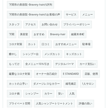
下関市の美容院･Bravery-hairの評判
下関市の美容院･Bravery-hairのお客様の声
サービス
メニュー
スタッフ
アクセス
お問い合わせ
プライバシーポリシー
下関
美容室
おすすめ
Bravery-hair
綾羅木本町
コロナ対策
カット
口コミ
おすすめメニュー
駐車場
癒やし
シャンプー台
メンズカット
キッズカット
もってけ
全メニュー10％引き
デジタルパーマ
カード支払い
厳重なコロナ対策
オーナー自己紹介
E STANDARD
店版、使用
カットの上手い
ダメージレスなカラー
縮毛矯正
1人サロン
コロナ禍
シャンプー
カラー
安い
人気
プライベート空間
人気シャンプートリートメント
評価の高い