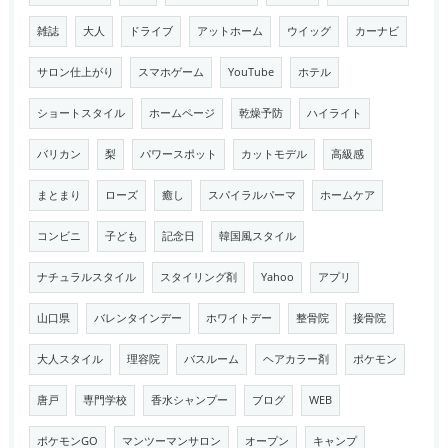
雑誌
大人
ドライブ
アットホーム
ウイッグ
カーナビ
サロン仕上がり
スマホゲーム
YouTube
ホテル
ショートスタイル
ホームページ
乾燥予防
ハイライト
バリカン
梨
パワースポット
カットモデル
高級感
まとまり
ローズ
癒し
スパイラルパーマ
ホームケア
コンビニ
子ども
記念日
韓国風スタイル
ナチュラルスタイル
スタイリング剤
Yahoo
アプリ
山口県
バレンタインデー
ホワイトデー
整骨院
接骨院
大人スタイル
理容院
バスルーム
ヘアカラー剤
ポケモン
唐戸
専門学校
香水シャンプー
ブログ
WEB
ポケモンGO
マンツーマンサロン
オープン
キャンプ