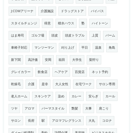
J:COMアリーナ
介護施設
ドラッグストア
バイパス
スタイルチェンジ
得意
積水ハウス
塾
ハイトーン
はま寿司
ゴルフ場
頭皮
頭皮トラブル
上質
バーム
車椅子対応
マンツーマン
刈り上げ
平日
温泉
角島
新下関
高評価
安岡
垢田
大学生
梨狩り
グレイカラー
飲食店
ヘアケア
百貨店
ネット予約
乾燥毛
介護
是非
大人女性
在宅ワーク
サロン専用
老人ホーム
スキンケア
染め
カレー
安らぎ
カール
ツヤ
アロマ
パーマスタイル
艶髪
大事
肩こり
サロン
長府
駅
アロマフレグランス
大丸
コロナ
ダメージ処理剤
予約
訪問介護
美容師
ビジネスホテル