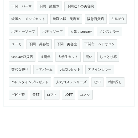
下関 パーマ
下関 綾羅木
下関近くの美容院
綾羅木 メンズカット
綾羅木駅 美容室
阪急百貨店
SUUMO
ボディーソープ
ボディソープ
人気，seesaw
メンズカラー
スーモ
下関 美容院
下関 美容室
下関市 ヘアサロン
seesaw取扱店
４周年
大学生カット
潤い
しっとり感
贅沢な香り
ヘアバーム
お試しセット
デザインカラー
バレンタインプレゼント
人気コスメシリーズ
ビST
物件探し
ビビビ祭
美ST
ロフト
LOFT
ユメシ