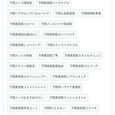
下関メンズ理容室
下関美容院リーズナブル
下関ヘアサロンデジタルパーマ
下関人気美容室
下関有料駐車場
下関美容院リピート
下関メンズパーマ美容院
下関美容院白髪ぼかし
下関美容院ダメージケア
下関美容院ショートヘア
下関カラーリーズナブル
下関カットが得意
下関美容院丁寧
下関美容院スタイルチェンジ
下関クチコミ喫茶店
下関美容院黒染め
下関美容院ウルフヘア
下関美容院カラーシャンプー
下関美容院ヘアマニキュア
下関美容院コスメストレート
下関市ヘアケア美容院
下関メンズおすすめサロン
下関美容院マッシュスタイル
下関美容院学生カット
下関市1人サロン
下関美容院ブリーチ