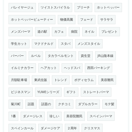
バレイヤージュ
ツイストスパイラル
ブリーチ
ホットペッパー
ホットペッパービューティー
物価高騰
フェード
サラサラ
メンズパーマ
道の駅
カフェ
病院
ネイル
プレゼント
学生カット
マクドナルド
スタバ
メンズスタイル
バーバー
ルベル
タカラベルモント
資生堂
JR山陰本線
イルミナカラー
ヘアカット
ヘッドスパ
西田パーキング
月額駐車場
東武住販
トレンド
ボディセラム
美容難民
ビジネスマン
YUMEシリーズ
ギフト
ストレートパーマ
菊川町
話題
話題の
クチコミ
ダブルカラー
モテ髪
1番
ダメージレス
珍しい
美容院難民
スペインパーマ
スペインカール
ダメージケア
２周年
クリスマス