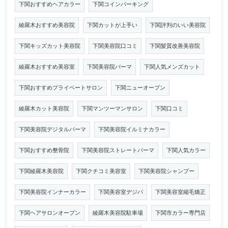
下関おすすめヘアカラー
下関コインパーキング
綾羅木おすすめ美容院
下関カットが上手い
下関評判のいい美容院
下関キッズカット美容院
下関美容院口コミ
下関髪質改善美容院
綾羅木おすすめ美容室
下関美容院パーマ
下関人気メンズカット
下関おすすめプライベートサロン
下関ニューオープン
綾羅木カット美容院
下関マンツーマンサロン
下関口コミ
下関美容院デジタルパーマ
下関美容院イルミナカラー
下関おすすめ整骨院
下関美容院ストレートパーマ
下関人気カラー
下関綾羅木美容院
下関クチコミ美容室
下関美容院シャンプー
下関美容院インナーカラー
下関美容室デジパ
下関美容室縮毛矯正
下関ヘアサロンオープン
綾羅木美容院駐車場
下関市カラー専門店