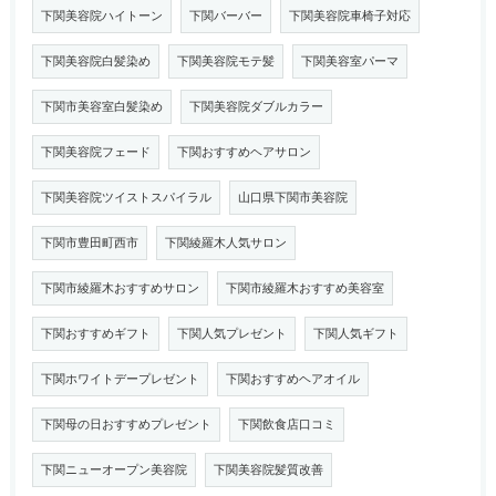
下関美容院ハイトーン
下関バーバー
下関美容院車椅子対応
下関美容院白髪染め
下関美容院モテ髪
下関美容室パーマ
下関市美容室白髪染め
下関美容院ダブルカラー
下関美容院フェード
下関おすすめヘアサロン
下関美容院ツイストスパイラル
山口県下関市美容院
下関市豊田町西市
下関綾羅木人気サロン
下関市綾羅木おすすめサロン
下関市綾羅木おすすめ美容室
下関おすすめギフト
下関人気プレゼント
下関人気ギフト
下関ホワイトデープレゼント
下関おすすめヘアオイル
下関母の日おすすめプレゼント
下関飲食店口コミ
下関ニューオープン美容院
下関美容院髪質改善