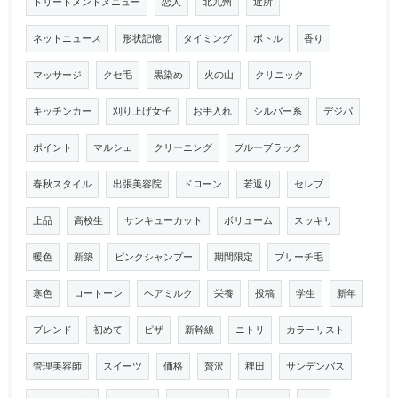
トリートメントメニュー
恋人
北九州
近所
ネットニュース
形状記憶
タイミング
ボトル
香り
マッサージ
クセ毛
黒染め
火の山
クリニック
キッチンカー
刈り上げ女子
お手入れ
シルバー系
デジパ
ポイント
マルシェ
クリーニング
ブルーブラック
春秋スタイル
出張美容院
ドローン
若返り
セレブ
上品
高校生
サンキューカット
ボリューム
スッキリ
暖色
新築
ピンクシャンプー
期間限定
ブリーチ毛
寒色
ロートーン
ヘアミルク
栄養
投稿
学生
新年
ブレンド
初めて
ピザ
新幹線
ニトリ
カラーリスト
管理美容師
スイーツ
価格
贅沢
稗田
サンデンバス