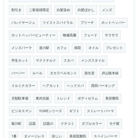
割引き
ご新規様限定
白髪染め
白髪ぼかし
メンズ
バレイヤージュ
ツイストスパイラル
ブリーチ
ホットペッパー
ホットペッパービューティー
物価高騰
フェード
サラサラ
メンズパーマ
道の駅
カフェ
病院
ネイル
プレゼント
学生カット
マクドナルド
スタバ
メンズスタイル
バーバー
ルベル
タカラベルモント
資生堂
JR山陰本線
イルミナカラー
ヘアカット
ヘッドスパ
西田パーキング
月額駐車場
東武住販
トレンド
ボディセラム
美容難民
ビジネスマン
YUMEシリーズ
ギフト
ストレートパーマ
菊川町
話題
話題の
クチコミ
ダブルカラー
モテ髪
1番
ダメージレス
珍しい
美容院難民
スペインパーマ