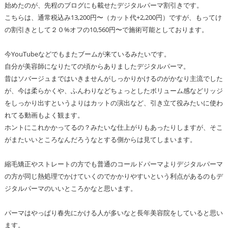
始めたのが、先程のブログにも載せたデジタルパーマ割引きです。
こちらは、通常税込み13,200円〜（カット代+2,200円）ですが、もってけ
の割引きとして２０%オフの10,560円〜で施術可能としております。
今YouTubeなどでもまたブームが来ているみたいです。
自分が美容師になりたての頃からありましたデジタルパーマ。
昔はソバージュまではいきませんがしっかりかけるのがかなり主流でした
が、今は柔らかくや、ふんわりなどちょっとしたボリューム感などリッジ
をしっかり出すというよりはカットの演出など、引き立て役みたいに使わ
れてる動画もよく観ます。
ホントにこれかかってるの？みたいな仕上がりもあったりしますが、そこ
がまたいいところなんだろうなとする側からは見てしまいます。
縮毛矯正やストレートの方でも普通のコールドパーマよりデジタルパーマ
の方が同じ熱処理でかけていくのでかかりやすいという利点があるのもデ
ジタルパーマのいいところかなと思います。
パーマはやっぱり春先にかける人が多いなと長年美容院をしていると思い
ます。