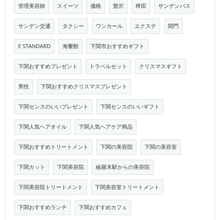
管理美容師
スイーツ
価格
贅沢
稗田
サンデンバス
サンデン交通
タクシー
ワンカール
エクステ
関門
E STANDARD
海響館
下関市おすすめギフト
下関おすすめプレゼント
トラベルセット
クリスマスギフト
男性
下関おすすめクリスマスプレゼント
下関センスのいいプレゼント
下関センスのいいギフト
下関人気ヘアオイル
下関人気ヘアケア商品
下関おすすめトリートメント
下関の美容院
下関の美容室
下関カット
下関美容院
綾羅木駅からの美容院
下関美容院トリートメント
下関美容室トリートメント
下関おすすめランチ
下関おすすめカフェ