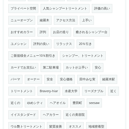
プライベート空間
人気シャンプートリートメント
評価の高い
ニューオープン
綾羅木
アクセス方法
上手い
おすすめカラー
評判
お店の造り
癒されるシャンプー台
ユメシャン
評判の良い
リラックス
20％引き
ご新規様全メニュー10％割引き
シャンプー、トリートメント
カードでお支払い
第二駐車場
カットが上手い
安心
パーマ
オーナー
安全
安心価格
田中みな実
綾羅木駅
トリートメント
Bravery-hiar
水産大学
リーズナブル
近く
近くの
ゆめシティ
ヘアオイル
豊田町
seesaw
イイスタンダード
ヘアカラー
近くの美容院
ウル艶トリートメント
髪質改善
オススメ
地域密着型