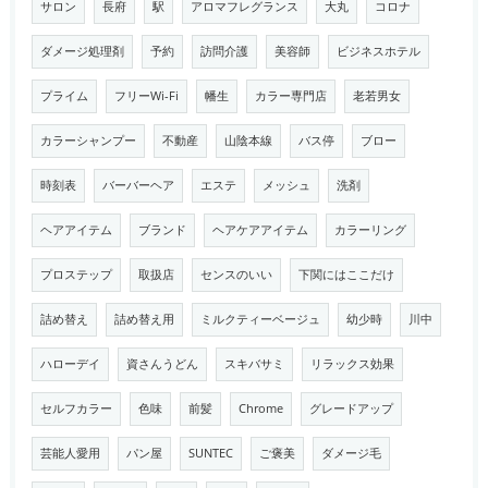
サロン
長府
駅
アロマフレグランス
大丸
コロナ
ダメージ処理剤
予約
訪問介護
美容師
ビジネスホテル
プライム
フリーWi-Fi
幡生
カラー専門店
老若男女
カラーシャンプー
不動産
山陰本線
バス停
ブロー
時刻表
バーバーヘア
エステ
メッシュ
洗剤
ヘアアイテム
ブランド
ヘアケアアイテム
カラーリング
プロステップ
取扱店
センスのいい
下関にはここだけ
詰め替え
詰め替え用
ミルクティーベージュ
幼少時
川中
ハローデイ
資さんうどん
スキバサミ
リラックス効果
セルフカラー
色味
前髪
Chrome
グレードアップ
芸能人愛用
パン屋
SUNTEC
ご褒美
ダメージ毛