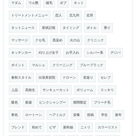
マダム
ウル艶
縮毛
ボブ
ネット
トリートメントメニュー
恋人
北九州
近所
ネットニュース
形状記憶
タイミング
ボトル
香り
マッサージ
クセ毛
黒染め
火の山
クリニック
キッチンカー
刈り上げ女子
お手入れ
シルバー系
デジパ
ポイント
マルシェ
クリーニング
ブルーブラック
春秋スタイル
出張美容院
ドローン
若返り
セレブ
上品
高校生
サンキューカット
ボリューム
スッキリ
暖色
新築
ピンクシャンプー
期間限定
ブリーチ毛
寒色
ロートーン
ヘアミルク
栄養
投稿
学生
新年
ブレンド
初めて
ピザ
新幹線
ニトリ
カラーリスト