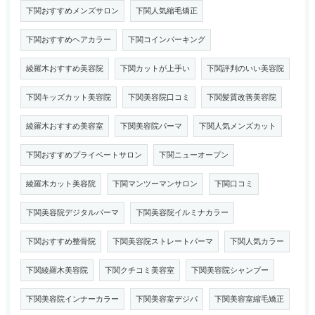
下関おすすめメンズサロン
下関人気縮毛矯正
下関おすすめヘアカラー
下関コインパーキング
綾羅木おすすめ美容院
下関カットが上手い
下関評判のいい美容院
下関キッズカット美容院
下関美容院口コミ
下関髪質改善美容院
綾羅木おすすめ美容室
下関美容院パーマ
下関人気メンズカット
下関おすすめプライベートサロン
下関ニューオープン
綾羅木カット美容院
下関マンツーマンサロン
下関口コミ
下関美容院デジタルパーマ
下関美容院イルミナカラー
下関おすすめ整骨院
下関美容院ストレートパーマ
下関人気カラー
下関綾羅木美容院
下関クチコミ美容室
下関美容院シャンプー
下関美容院インナーカラー
下関美容室デジパ
下関美容室縮毛矯正