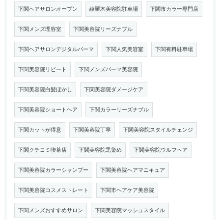
下関ヘアサロンオープン
綾羅木美容院駐車場
下関市カラー専門店
下関メンズ理容室
下関美容院リーズナブル
下関ヘアサロンデジタルパーマ
下関人気美容室
下関有料駐車場
下関美容院リピート
下関メンズパーマ美容院
下関美容院白髪ぼかし
下関美容院ダメージケア
下関美容院ショートヘア
下関カラーリーズナブル
下関カットが得意
下関美容院丁寧
下関美容院スタイルチェンジ
下関クチコミ喫茶店
下関美容院黒染め
下関美容院ウルフヘア
下関美容院カラーシャンプー
下関美容院ヘアマニキュア
下関美容院コスメストレート
下関市ヘアケア美容院
下関メンズおすすめサロン
下関美容院マッシュスタイル