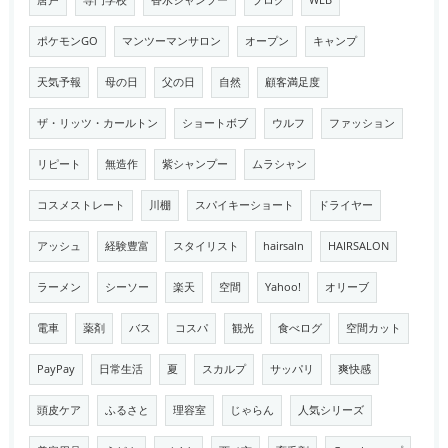
唐戸
専門学校
香水シャンプー
ブログ
WEB
ポケモンGO
マンツーマンサロン
オープン
キャンプ
天気予報
母の日
父の日
自然
顧客満足度
ザ・リッツ・カールトン
ショートボブ
ウルフ
ファッション
リピート
無造作
紫シャンプー
ムラシャン
コスメストレート
川棚
スパイキーショート
ドライヤー
アッシュ
経験豊富
スタイリスト
hairsaln
HAIRSALON
ラーメン
シーソー
楽天
空間
Yahoo!
オリーブ
電車
薬剤
バス
コスパ
観光
食べログ
空間カット
PayPay
日常生活
夏
スカルプ
サッパリ
爽快感
頭皮ケア
ふるさと
理容室
じゃらん
人気シリーズ