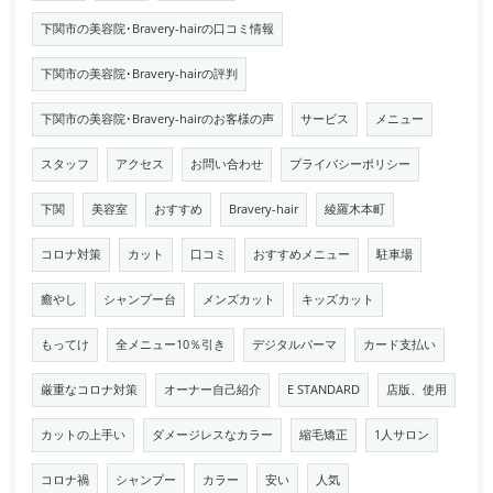
下関市の美容院･Bravery-hairの口コミ情報
下関市の美容院･Bravery-hairの評判
下関市の美容院･Bravery-hairのお客様の声
サービス
メニュー
スタッフ
アクセス
お問い合わせ
プライバシーポリシー
下関
美容室
おすすめ
Bravery-hair
綾羅木本町
コロナ対策
カット
口コミ
おすすめメニュー
駐車場
癒やし
シャンプー台
メンズカット
キッズカット
もってけ
全メニュー10％引き
デジタルパーマ
カード支払い
厳重なコロナ対策
オーナー自己紹介
E STANDARD
店版、使用
カットの上手い
ダメージレスなカラー
縮毛矯正
1人サロン
コロナ禍
シャンプー
カラー
安い
人気