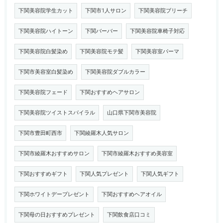
下関美容院学生カット
下関市1人サロン
下関美容院ブリーチ
下関美容院ハイトーン
下関バーバー
下関美容院車椅子対応
下関美容院白髪染め
下関美容院モテ髪
下関美容室パーマ
下関市美容室白髪染め
下関美容院ダブルカラー
下関美容院フェード
下関おすすめヘアサロン
下関美容院ツイストスパイラル
山口県下関市美容院
下関市豊田町西市
下関綾羅木人気サロン
下関市綾羅木おすすめサロン
下関市綾羅木おすすめ美容室
下関おすすめギフト
下関人気プレゼント
下関人気ギフト
下関ホワイトデープレゼント
下関おすすめヘアオイル
下関母の日おすすめプレゼント
下関飲食店口コミ