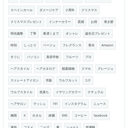
スペインカール
ダメージケア
２周年
クリスマス
クリスマスプレゼント
インナーカラー
質感
お得
巻き髪
明光義塾
丁寧
夜遅くまで
オシャレ
誕生日プレゼント
特別
しっとり
ベージュ
フレグランス
香水
Amazon
すぐに
パソコン
美容学校
フルーツ
プロ
ヘアスタイル
ヘアカタログ
観葉植物
スマホ
グレージュ
ストレートアイロン
市販
ウルフカット
コテ
ウルフスタイル
色落ち
イヤリングカラー
ナチュラル
ヘアサロン
マッシュ
191
インスタグラム
ニュース
梅雨
X
ホタル
綺麗
SNS
コーヒー
facebook
海外
コスメ
ニーズ
車
ショート
低価格