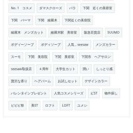
No. 1 コスメ
ダマスクローズ
バラ
下関 近くの美容室
下関 パーマ
下関 綾羅木
下関近くの美容院
綾羅木 メンズカット
綾羅木駅 美容室
阪急百貨店
SUUMO
ボディーソープ
ボディソープ
人気，seesaw
メンズカラー
スーモ
下関 美容院
下関 美容室
下関市 ヘアサロン
seesaw取扱店
４周年
大学生カット
潤い
しっとり感
贅沢な香り
ヘアバーム
お試しセット
デザインカラー
バレンタインプレゼント
人気コスメシリーズ
ビST
物件探し
ビビビ祭
美ST
ロフト
LOFT
ユメシ