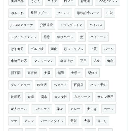
美容用品
うどん
バイク
西ノ市
育毛剤
Googleマップ
ゆるふわ
星野リゾート
セイムス
形状記憶パーマ
白髪
J:COMアリーナ
介護施設
ドラッグストア
バイパス
スタイルチェンジ
得意
積水ハウス
塾
ハイトーン
はま寿司
ゴルフ場
頭皮
頭皮トラブル
上質
バーム
車椅子対応
マンツーマン
刈り上げ
平日
温泉
角島
新下関
高評価
安岡
垢田
大学生
梨狩り
グレイカラー
飲食店
ヘアケア
百貨店
ネット予約
乾燥毛
介護
是非
大人女性
在宅ワーク
サロン専用
老人ホーム
スキンケア
染め
カレー
安らぎ
カール
ツヤ
アロマ
パーマスタイル
艶髪
大事
肩こり